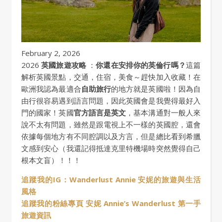
February 2, 2026
2026
英國旅遊攻略
：
你還在安排你的英倫行嗎？
這篇
解析英國景點，交通，住宿，美食～趕快加入收藏！在
歐洲我認為最適合
自助旅行
的地方就是英國啦！因為自
由行很容易遇到語言問題，因此英國會是我覺得最好入
門的國家！英國
官方語言是英文
，基本溝通對一般人來
說不太有問題，雖然是跟電視上不一樣的英國腔，還會
依據每個地方有不同腔調以及方言，但是總比看到希臘
文感到安心（我還記得抵達克里特機場時突然覺得自己
根本文盲）！！！
追蹤我的IG：Wanderlust Annie 安妮的旅遊與生活
風格
追蹤我的粉絲專頁 安妮 Annie’s Wanderlust 第一手
旅遊資訊