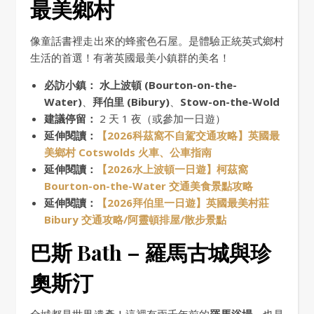
最美鄉村
像童話書裡走出來的蜂蜜色石屋。是體驗正統英式鄉村
生活的首選！有著英國最美小鎮群的美名！
必訪小鎮：
水上波頓 (Bourton-on-the-
Water)
、
拜伯里 (Bibury)
、
Stow-on-the-Wold
建議停留：
2 天 1 夜（或參加一日遊）
延伸閱讀：
【2026科茲窩不自駕交通攻略】英國最
美鄉村 Cotswolds 火車、公車指南
延伸閱讀：
【2026水上波頓一日遊】柯茲窩
Bourton-on-the-Water 交通美食景點攻略
延伸閱讀：
【2026拜伯里一日遊】英國最美村莊
Bibury 交通攻略/阿靈頓排屋/散步景點
巴斯 Bath – 羅馬古城與珍
奧斯汀