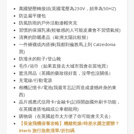
萬國變壓轉接頭(英國電壓為230V，頻率為50HZ)
防盜扁平腰包
防風防雨的戶外活動連帽夾克
習慣的保濕乳液(較敏感的人可能皮膚會不習慣氣候)
清爽的防曬產品（歐洲太陽比較狠）
一件褲襪或內搭褲(我都到倫敦馬上到 Calzedonia
買)
防潑水的鞋子/登山靴
毛巾/浴巾（如果直接去大城市我會在當地買）
盥洗用品（英國的藥妝很好逛，沒帶也沒關係）
充電線/行動電源
相機記憶卡/電池(我最常忘記而造成遺憾終身的東
西)
晶片感應式信用卡/金融卡(記得開啟國外刷卡功能，
在英國連搭地鐵或公車都能用)
購物袋（在英國超市太方便了你可能會天天去）
【長途飛機保養攻略】機艙乾燥/時差水腫怎麼辦？
iHerb 旅行急救清單/折扣碼