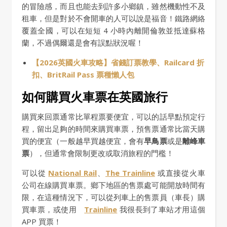
的冒險感，而且也能去到許多小鄉鎮，雖然機動性不及
租車，但是對於不會開車的人可以說是福音！鐵路網絡
覆蓋全國，可以在短短 4 小時內離開倫敦並抵達蘇格
蘭，不過偶爾還是會有誤點狀況喔！
【2026英國火車攻略】省錢訂票教學、Railcard 折
扣、BritRail Pass 票種懶人包
如何購買火車票在英國旅行
購買來回票通常比單程票要便宜，可以的話早點預定行
程，留出足夠的時間來購買車票，預售票通常比當天購
買的便宜（一般越早買越便宜，會有
早鳥票
或是
離峰車
票
），但通常會限制更改或取消旅程的門檻！
可以從
National Rail
、
The Trainline
或直接從火車
公司在線購買車票。鄉下地區的售票處可能開放時間有
限，在這種情況下，可以從列車上的售票員（車長）購
買車票，或使用
Trainline
我很長到了車站才用這個
APP 買票！