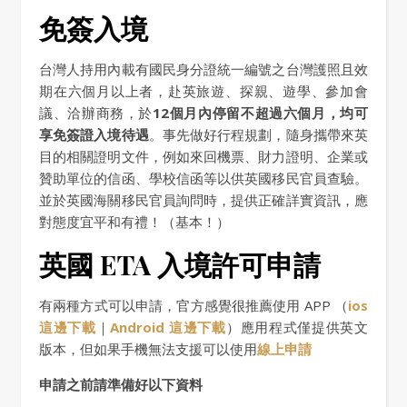
免簽入境
台灣人持用內載有國民身分證統一編號之台灣護照且效
期在六個月以上者，赴英旅遊、探親、遊學、參加會
議、洽辦商務，於
12個月內停留不超過六個月，均可
享免簽證入境待遇
。事先做好行程規劃，隨身攜帶來英
目的相關證明文件，例如來回機票、財力證明、企業或
贊助單位的信函、學校信函等以供英國移民官員查驗。
並於英國海關移民官員詢問時，提供正確詳實資訊，應
對態度宜平和有禮！（基本！）
英國 ETA 入境許可申請
有兩種方式可以申請，官方感覺很推薦使用 APP （
ios
這邊下載
｜
Android 這邊下載
）應用程式僅提供英文
版本，但如果手機無法支援可以使用
線上申請
申請之前請準備好以下資料