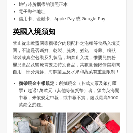
旅行時所攜帶的護照正本 –
電子郵件地址
信用卡、金融卡、Apple Pay 或 Google Pay
英國入境須知
禁止從非歐盟國家攜帶含肉類配料之泡麵等食品入境英
國，不論是否新鮮、乾製、腌烤、煮熟、冷藏、粉狀、
罐裝或真空包裝及乳製品，均禁止入境，惟嬰兒奶粉、
嬰兒食品及醫療需要之特別食品，其數量僅限停留期間
自用，部分海鮮、海鮮製品及水果和蔬菜有重量限制！
攜帶現金申報規定
：所攜現金（各式支票及銀行匯
票）超過1萬歐元（其他等值貨幣）者，須向英海關
申報，未依規定申報，或申報不實，處以最高5000
英鎊之罰鍰。