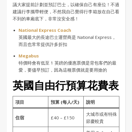
議大家提前計劃並預訂巴士​​，以確保自己有座位！不過
建議行李攜帶輕便，不然我自己覺得行李箱放在自己看
不到的車廂底下，非常沒安全感！
National Express Coach
英國最大的長途巴士運營商是 National Express，
而且也常常提供許多折扣
Megabus
特價時會有低至 1 英鎊的優惠票價是背包客們的最
愛，要儘早預訂，因為這種票價就是要用搶的
英國自由行預算花費表
項目
預算 (每人/天)
說明
大城市或有特殊
住宿
£40 – £150
節慶較貴