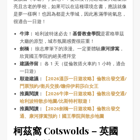
亮且古老的學校，如果可以在這種環境念書，應該就像
是夢一樣啊！也因為都是大學城，因此蔥滿學術氣息，
很適合一日遊！
牛津：
哈利波特迷必去！
基督教會學院
是霍格華茲
大廳的原型，城市氛圍感覺很莊重！
劍橋：
徐志摩筆下的浪漫。一定要體驗
康河撐篙
，
欣賞國王學院的絕美禮拜堂
建議停留：
各 1 天（從倫敦搭火車約 1 小時，適合
一日遊）
順遊建議：
【2026溫莎一日遊攻略】倫敦出發交通/
門票預約/衛兵交接/瞻仰伊莉莎白女王
推薦閱讀：
【2026牛津一日遊攻略】倫敦出發交通/
哈利波特散步地圖/比斯特村順遊！
推薦閱讀：
【2026劍橋一日遊攻略】倫敦出發交
通、康河撐篙預約！國王學院與散步地圖
柯茲窩 Cotswolds – 英國