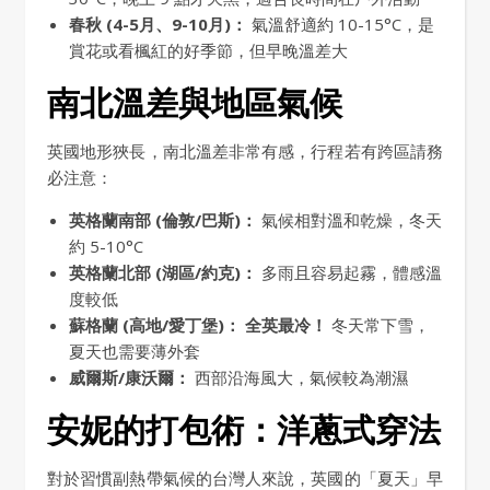
春秋 (4-5月、9-10月)：
氣溫舒適約 10-15°C，是
賞花或看楓紅的好季節，但早晚溫差大
南北溫差與地區氣候
英國地形狹長，南北溫差非常有感，行程若有跨區請務
必注意：
英格蘭南部 (倫敦/巴斯)：
氣候相對溫和乾燥，冬天
約 5-10°C
英格蘭北部 (湖區/約克)：
多雨且容易起霧，體感溫
度較低
蘇格蘭 (高地/愛丁堡)：
全英最冷！
冬天常下雪，
夏天也需要薄外套
威爾斯/康沃爾：
西部沿海風大，氣候較為潮濕
安妮的打包術：洋蔥式穿法
對於習慣副熱帶氣候的台灣人來說，英國的「夏天」早