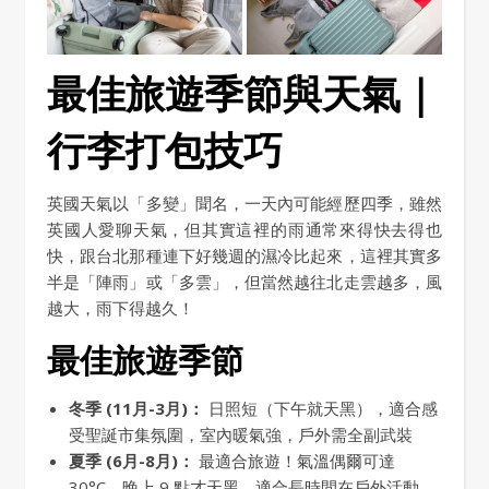
最佳旅遊季節與天氣｜
行李打包技巧
英國天氣以「多變」聞名，一天內可能經歷四季，雖然
英國人愛聊天氣，但其實這裡的雨通常來得快去得也
快，跟台北那種連下好幾週的濕冷比起來，這裡其實多
半是「陣雨」或「多雲」，但當然越往北走雲越多，風
越大，雨下得越久！
最佳旅遊季節
冬季 (11月-3月)：
日照短（下午就天黑），適合感
受聖誕市集氛圍，室內暖氣強，戶外需全副武裝
夏季 (6月-8月)：
最適合旅遊！氣溫偶爾可達
30°C，晚上 9 點才天黑，適合長時間在戶外活動