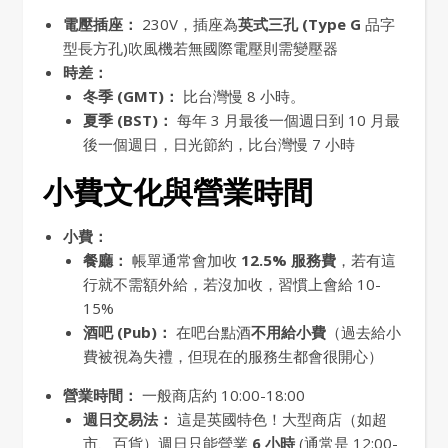
電壓插座：
230V，插座為
英式三孔 (Type G
品字
型長方孔)吹風機若無國際電壓則需變壓器
時差：
冬季 (GMT)：
比台灣慢 8 小時。
夏季 (BST)：
每年 3 月最後一個週日到 10 月最
後一個週日，日光節約，比台灣慢 7 小時
小費文化與營業時間
小費：
餐廳：
帳單通常會加收
12.5% 服務費
，若有這
行就不需額外給，若沒加收，習慣上會給 10-
15%
酒吧 (Pub)：
在吧台點酒
不用給小費
（過去給小
費被視為失禮，但現在的服務生都會很開心）
營業時間：
一般商店約 10:00-18:00
週日交易法：
這是英國特色！大型商店（如超
市、百貨）週日只能營業
6 小時
(通常是 12:00-