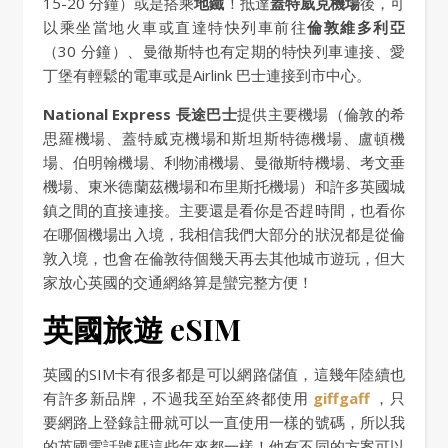
15-20 分鐘）或是搭乘
地鐵
！抵達
蓋特威克機場
後，可
以乘坐當地火車或直達特快列車前往
倫敦維多利亞
（30 分鐘）、曼徹斯特也有定期的特快列車連接、愛
丁堡有輕鬆的電車或是Airlink 巴士連接到市中心。
National Express 長途巴士
提供主要機場（倫敦的希
思羅機場、蓋特威克機場和斯坦斯特德機場、盧頓機
場、伯明翰機場、利物浦機場、曼徹斯特機場、考文垂
機場、東米德蘭茲機場和布里斯托機場）和許多英國城
鎮之間的直接連接。主要還是看你是否趕時間，也看你
在哪個機場出入境，我相信我們大部分的狀況都是從倫
敦入境，也會在倫敦待個幾天再去其他城市遊玩，但大
家放心英國的交通網絡算是蠻完整方便！
英國旅遊 eSIM
英國的SIM卡有很多都是可以網路儲值，這幾年陸續也
有許多新品牌，不過我至始至終都使用
giffgaff
，只
要網路上登錄註冊就可以一直使用一樣的號碼，所以我
的英國電話號碼這些年來都一樣！他有不同的方案可以