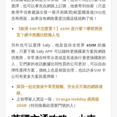
選擇，也可以事先在網路上訂購，他會寄到你家（只是
會用平信會建議出發一個月前購買)歐盟國漫遊(5G)也
含再裡面，如果沒有網路重度沉癮這樣就夠了啦！
【歐洲 SIM卡怎麼選？】eSIM 是什麼？哪裡買便
宜？網卡推薦比較懶人包
另外也可以選擇 Saily，他是提供全世界
eSIM
的服
務，只要下載 Saily APP 可以隨時更換國家方案與網路
供應商，非常適合時常出差或是長途旅行會更換國家的
人，它們家的收訊數據比同性質的公司更好，可以自由
彈性選擇方案，價格上也是相當合理，也比許多SIM 卡
公司有更多方案與選擇喔！
跟我一起在旅途中享受順暢、安全且可靠的網路連
線
。
之前帶家人買這一張：
Orange Holiday 經典版
20GB
（特別推薦給需要門號的人）