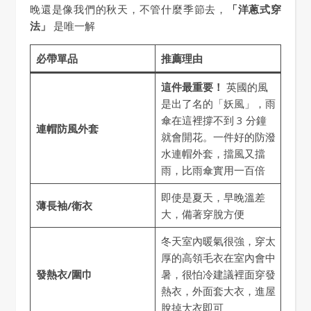
晚還是像我們的秋天，不管什麼季節去，
「洋蔥式穿
法」
是唯一解
必帶單品
推薦理由
這件最重要！
英國的風
是出了名的「妖風」，雨
傘在這裡撐不到 3 分鐘
連帽防風外套
就會開花。一件好的防潑
水連帽外套，擋風又擋
雨，比雨傘實用一百倍
即使是夏天，早晚溫差
薄長袖/衛衣
大，備著穿脫方便
冬天室內暖氣很強，穿太
厚的高領毛衣在室內會中
發熱衣/圍巾
暑，很怕冷建議裡面穿發
熱衣，外面套大衣，進屋
脫掉大衣即可