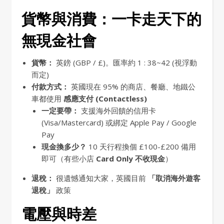
貨幣與消費：一卡走天下的
無現金社會
貨幣：
英鎊 (GBP / £)。匯率約 1 : 38~42 (視浮動
而定)
付款方式：
英國現在 95% 的商店、餐廳、地鐵公
車都使用
感應支付 (Contactless)
一定要帶：
支援海外回饋的信用卡
(Visa/Mastercard) 或綁定 Apple Pay / Google
Pay
現金換多少？
10 天行程換個 £100-£200 備用
即可（有些小店
Card Only 不收現金
）
退稅：
很遺憾通知大家，英國目前
「取消海外遊客
退稅」
政策
電壓與時差