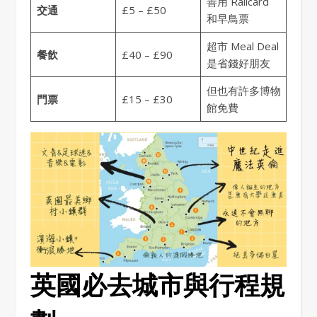
善用 Railcard
交通
£5 – £50
和早鳥票
超市 Meal Deal
餐飲
£40 – £90
是省錢好朋友
但也有許多博物
門票
£15 – £30
館免費
英國必去城市與行程規