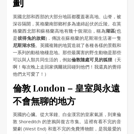
劃
英國北部和西部的大部分地區都覆蓋著高地、山脊，被
深谷隔開，英格蘭南部鄉村多為連綿起伏的丘陵。在英
格蘭西北部和蘇格蘭高地有幾十個湖泊，稱為
湖區
(也
是
彼得兔的故鄉
)．傳說在蘇格蘭的尼斯湖生活著一隻
尼斯湖水怪
。英國複雜的地質造就了各種各樣的景觀和
一系列的動植物棲息地。那些最厲害的野生動物是那些
可以與人類共同生活的，例如
倫敦隨處可見的狐狸
（天
啊！每次晚上走回家偶爾就回碰到他們！我還真的覺得
他們太可愛了！）
倫敦 London – 皇室與永遠
不會無聊的地方
英國的心臟。從大笨鐘、白金漢宮的皇家氣派，到東倫
敦 Shoreditch 的塗鴉與復古市集。這裡有看不完的音
樂劇 (West End) 和逛不完的免費博物館，是我最愛的