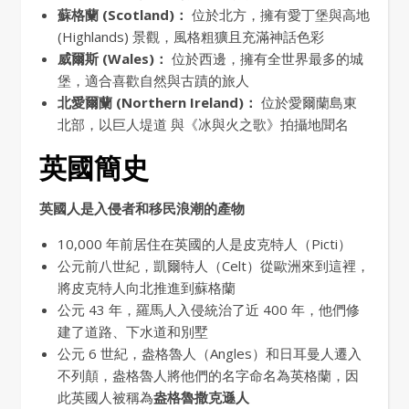
蘇格蘭 (Scotland)：
位於北方，擁有愛丁堡與高地
(Highlands) 景觀，風格粗獷且充滿神話色彩
威爾斯 (Wales)：
位於西邊，擁有全世界最多的城
堡，適合喜歡自然與古蹟的旅人
北愛爾蘭 (Northern Ireland)：
位於愛爾蘭島東
北部，以巨人堤道 與《冰與火之歌》拍攝地聞名
英國簡史
英國人是入侵者和移民浪潮的產物
10,000 年前居住在英國的人是皮克特人（Picti）
公元前八世紀，凱爾特人（Celt）從歐洲來到這裡，
將皮克特人向北推進到蘇格蘭
公元 43 年，羅馬人入侵統治了近 400 年，他們修
建了道路、下水道和別墅
公元 6 世紀，盎格魯人（Angles）和日耳曼人遷入
不列顛，盎格魯人將他們的名字命名為英格蘭，因
此英國人被稱為
盎格魯撒克遜人