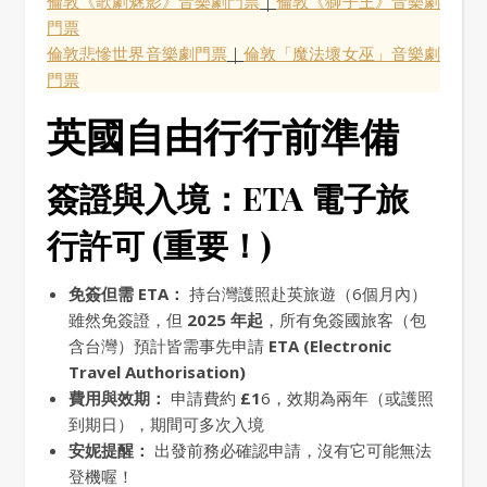
倫敦《歌劇魅影》音樂劇門票
｜
倫敦《獅子王》音樂劇
門票
倫敦悲慘世界音樂劇門票
｜
倫敦「魔法壞女巫」音樂劇
門票
英國自由行行前準備
簽證與入境：ETA 電子旅
行許可 (重要！)
免簽但需 ETA：
持台灣護照赴英旅遊（6個月內）
雖然免簽證，但
2025 年起
，所有免簽國旅客（包
含台灣）預計皆需事先申請
ETA (Electronic
Travel Authorisation)
費用與效期：
申請費約
£1
6，效期為兩年（或護照
到期日），期間可多次入境
安妮提醒：
出發前務必確認申請，沒有它可能無法
登機喔！