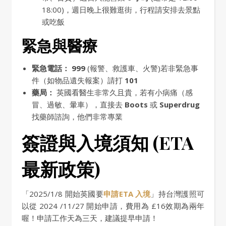
18:00)，週日晚上很難逛街，行程請安排去景點
或吃飯
緊急與醫療
緊急電話：
999
(報警、救護車、火警)若非緊急事
件（如物品遺失報案）請打
101
藥局：
英國看醫生非常久且貴，若有小病痛（感
冒、過敏、暈車），直接去
Boots
或
Superdrug
找藥師諮詢，他們非常專業
簽證與入境須知 (ETA
最新政策)
「2025/1/8 開始英國要
申請ETA 入境
」持台灣護照可
以從 2024 /11/27 開始申請，費用為 £16效期為兩年
喔！申請工作天為三天，建議提早申請！