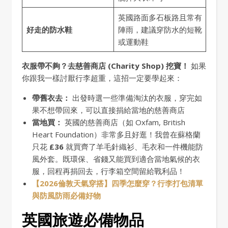
英國路面多石板路且常有
好走的防水鞋
陣雨，建議穿防水的短靴
或運動鞋
衣服帶不夠？去慈善商店 (Charity Shop) 挖寶！
如果
你跟我一樣討厭行李超重，這招一定要學起來：
帶舊衣去：
出發時選一些準備淘汰的衣服，穿完如
果不想帶回來，可以直接捐給當地的慈善商店
當地買：
英國的慈善商店（如 Oxfam, British
Heart Foundation）非常多且好逛！我曾在蘇格蘭
只花
£36
就買齊了羊毛針織衫、毛衣和一件機能防
風外套。既環保、省錢又能買到適合當地氣候的衣
服，回程再捐回去，行李箱空間留給戰利品！
【2026倫敦天氣穿搭】四季怎麼穿？行李打包清單
與防風防雨必備好物
英國旅遊必備物品