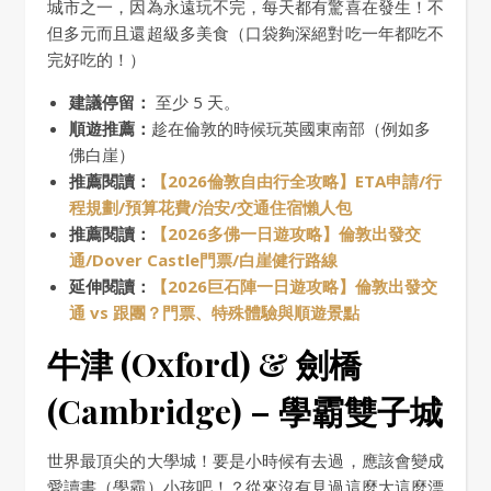
城市之一，因為永遠玩不完，每天都有驚喜在發生！不
但多元而且還超級多美食（口袋夠深絕對吃一年都吃不
完好吃的！）
建議停留：
至少 5 天。
順遊推薦：
趁在倫敦的時候玩英國東南部（例如多
佛白崖）
推薦閱讀：
【2026倫敦自由行全攻略】ETA申請/行
程規劃/預算花費/治安/交通住宿懶人包
推薦閱讀：
【2026多佛一日遊攻略】倫敦出發交
通/Dover Castle門票/白崖健行路線
延伸閱讀：
【2026巨石陣一日遊攻略】倫敦出發交
通 vs 跟團？門票、特殊體驗與順遊景點
牛津 (Oxford) & 劍橋
(Cambridge) – 學霸雙子城
世界最頂尖的大學城！要是小時候有去過，應該會變成
愛讀書（學霸）小孩吧！？從來沒有見過這麼大這麼漂