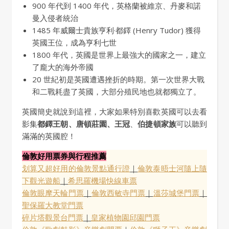
900 年代到 1400 年代，英格蘭被維京、丹麥和諾
曼入侵者統治
1485 年威爾士貴族亨利·都鐸 (Henry Tudor) 獲得
英國王位，成為亨利七世
1800 年代，英國是世界上最強大的國家之一，建立
了龐大的海外帝國
20 世紀初是英國遭遇挫折的時期。第一次世界大戰
和二戰耗盡了英國，大部分殖民地也就都獨立了。
英國簡史就說到這裡，大家如果特別喜歡英國可以去看
影集
都鐸王朝、唐頓莊園、王冠
、
伯捷頓家族
可以聽到
滿滿的英國腔！
倫敦好用票券與行程推薦
划算又超好用的倫敦景點通行證
｜
倫敦泰晤士河隨上隨
下觀光遊船
｜
希思羅機場快線車票
倫敦眼摩天輪門票
｜
倫敦西敏寺門票
｜
溫莎城堡門票
｜
聖保羅大教堂門票
碎片塔觀景台門票
｜
皇家植物園邱園門票