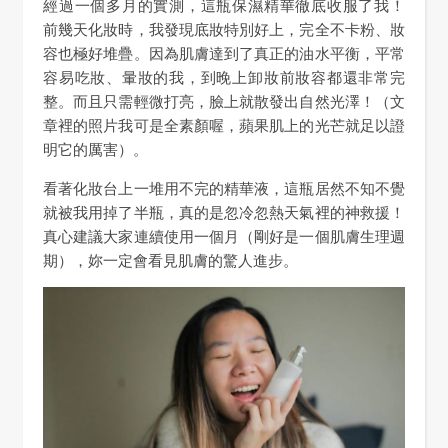
經過一個多月的實測，這瓶保濕精華徹底收服了我！
前幾天化妝時，我發現底妝特別好上，完全不卡粉、妝
容也極好堆疊。因為肌膚達到了真正的油水平衡，平常
容易吃妝、暈妝的我，到晚上卸妝前妝容都還非常完
整。而且只需輕微打亮，臉上就散發出自然光澤！（文
章裡的照片我可是全素顏喔，蘋果肌上的光芒就足以證
明它的厲害）。
看著化妝台上一堆用不完的精華液，這瓶居然不知不覺
就被我用掉了半瓶，真的是忽冷忽熱天氣裡的神救援！
真心建議大家連續使用一個月（剛好是一個肌膚生理週
期），妳一定會看見肌膚的驚人進步。