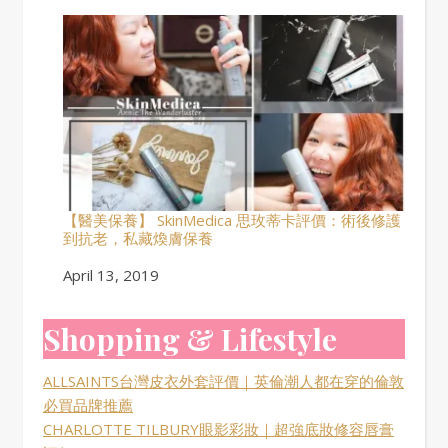
【醫美保養】 SkinMedica 思玫蒂卡評價：術後修護
到抗老，私藏煥膚保養
Date
April 13, 2019
Shopping & Lifestyle
ALLSAINTS台灣皮衣外套評價｜英倫潮人都在穿的倫敦
必買品牌推薦
CHARLOTTE TILBURY眼影彩妝｜超強底妝修容唇膏