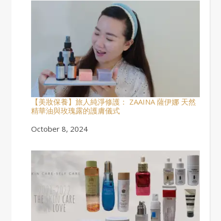
【美妝保養】旅人純淨修護： ZAAINA 薩伊娜 天然
精華油與玫瑰露的護膚儀式
Date
October 8, 2024