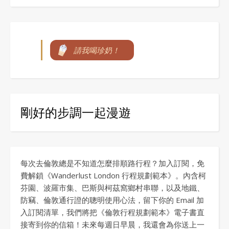
請我喝珍奶！
剛好的步調一起漫遊
每次去倫敦總是不知道怎麼排順路行程？加入訂閱，免
費解鎖《Wanderlust London 行程規劃範本》。內含柯
芬園、波羅市集、巴斯與柯茲窩鄉村串聯，以及地鐵、
防竊、倫敦通行證的聰明使用心法，留下你的 Email 加
入訂閱清單，我們將把《倫敦行程規劃範本》電子書直
接寄到你的信箱！未來每週日早晨，我還會為你送上一