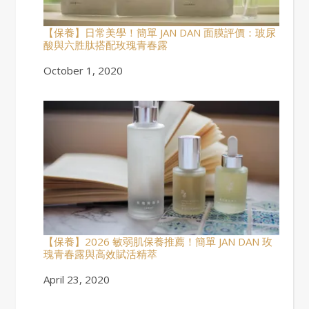
【保養】日常美學！簡單 JAN DAN 面膜評價：玻尿
酸與六胜肽搭配玫瑰青春露
Date
October 1, 2020
【保養】2026 敏弱肌保養推薦！簡單 JAN DAN 玫
瑰青春露與高效賦活精萃
Date
April 23, 2020