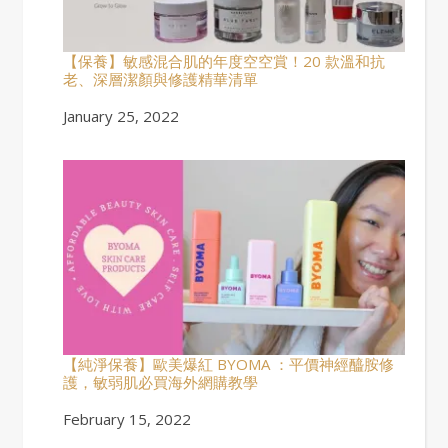
【保養】敏感混合肌的年度空空賞！20 款溫和抗
老、深層潔顏與修護精華清單
Date
January 25, 2022
【純淨保養】歐美爆紅 BYOMA ：平價神經醯胺修
護，敏弱肌必買海外網購教學
Date
February 15, 2022