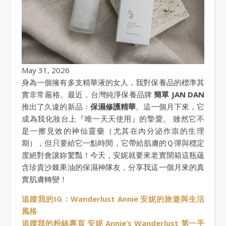
May 31, 2026
身為一個擁有多支精華液的女人，我對保養品的標準其
實非常嚴格。最近，台灣純淨保養品牌
簡單 JAN DAN
推出了久違的新品：
保濕修護精華
。這一個月下來，它
成為我化妝台上『唯一天天使用』的摯愛。 雖然它不
是一擦見效的神仙靈藥（尤其在內分泌作祟的生理
期），但只要給它一點時間，它帶給肌膚的Ｑ彈與穩定
度絕對會讓妳驚豔！今天，安妮就要來老實開箱這瓶蘊
含珍貴沙棘果油的保濕神隊友，分享我這一個月來的真
實肌膚轉變！
追蹤我的IG：Wanderlust Annie 安妮的旅遊與生活
風格
追蹤我的粉絲專頁 安妮 Annie’s Wanderlust 第一手