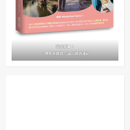
我的新書！
｜
博客來購買
｜
誠品購買連結