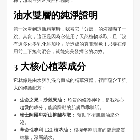
稀，流動性與延展性都極高！
油水雙層的純淨證明
第一次看到這瓶精華時，我被它「分層」的液體嚇了一
跳。其實，這正是因為它使用了天然植物萃取，且「沒
有過多化學乳化添加物」所造成的真實現象！只要在使
用前上下搖勻混合，就能完美發揮它的功效。
3 大核心植萃成分
它就像是由水與乳混合而成的精華液體，裡面蘊含了強
大的修護配方：
生命之果－沙棘果油：
珍貴的修護神物，是我私心
超愛的成分，能讓躁動的肌膚乖乖聽話。
瑞士阿爾卑斯山柳蘭萃取：
幫助平衡肌膚油脂分
泌。
革命性專利 L22 植萃油：
模擬年輕肌膚的健康脂質
結構，深層鎖水。