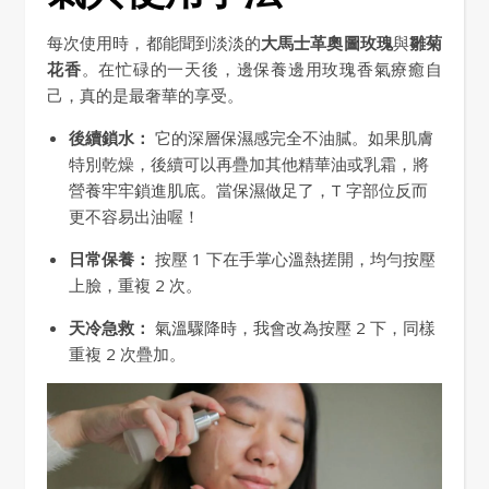
每次使用時，都能聞到淡淡的
大馬士革奧圖玫瑰
與
雛菊
花香
。在忙碌的一天後，邊保養邊用玫瑰香氣療癒自
己，真的是最奢華的享受。
後續鎖水：
它的深層保濕感完全不油膩。如果肌膚
特別乾燥，後續可以再疊加其他精華油或乳霜，將
營養牢牢鎖進肌底。當保濕做足了，T 字部位反而
更不容易出油喔！
日常保養：
按壓 1 下在手掌心溫熱搓開，均勻按壓
上臉，重複 2 次。
天冷急救：
氣溫驟降時，我會改為按壓 2 下，同樣
重複 2 次疊加。