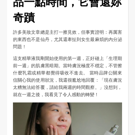
品一點時間，它會還妳
奇蹟
許多美妝文章總是主打一擦見效，但事實證明：再厲害
的東西也不是仙丹，尤其還牽扯到女生最麻煩的內分泌
問題！
這支精華液我剛開始使用的第一週，正好碰上「生理期
前一週」的肌膚黑暗期。當時膚況極度不穩定，不管擦
什麼乳霜或精華都覺得吸收不進去。 當時品牌公關來
信關心我的使用狀況，我還很尷尬地回覆：「現在膚況
太糟無法給答覆，請給我兩週的時間觀察。」沒想到，
就在一週之後，我看見了令人感動的轉變！