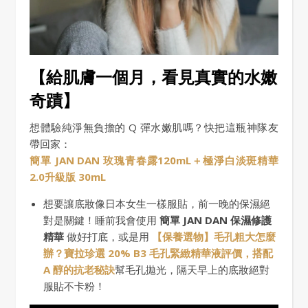
【給肌膚一個月，看見真實的水嫩
奇蹟】
想體驗純淨無負擔的 Q 彈水嫩肌嗎？快把這瓶神隊友
帶回家：
簡單 JAN DAN 玫瑰青春露120mL＋極淨白淡斑精華
2.0升級版 30mL
想要讓底妝像日本女生一樣服貼，前一晚的保濕絕
對是關鍵！睡前我會使用
簡單 JAN DAN 保濕修護
精華
做好打底，或是用
【保養選物】毛孔粗大怎麼
辦？寶拉珍選 20% B3 毛孔緊緻精華液評價，搭配
A 醇的抗老秘訣
幫毛孔拋光，隔天早上的底妝絕對
服貼不卡粉！