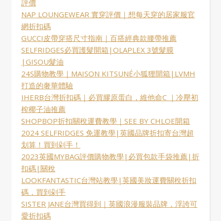
評價
NAP LOUNGEWEAR 實穿評價｜想每天穿的居家服官
網折扣碼
GUCCI皮帶穿搭尺寸指南｜百搭經典款腰帶推薦
SELFRIDGES必買護髮開箱|OLAPLEX 3號髮膜
|GISOU髮油
24S購物教學｜MAISON KITSUNÉ小狐狸開箱|LVMH
打造的奢華體驗
IHERB台灣折扣碼｜必買膠原蛋白，維他命C ｜冷壓初
榨椰子油推薦
SHOPBOP折扣關稅運費教學｜SEE BY CHLOE開箱
2024 SELFRIDGES 免運教學|英國品牌折扣寄台灣超
划算！買到剁手！
2023英國MYBAG評價購物教學|必買包款手袋推薦|折
扣碼|關稅
LOOKFANTASTIC台灣站教學|英國美妝運費關稅折扣
碼，買到剁手
SISTER JANE台灣買得到｜英國浪漫服裝品牌，浮誇可
愛折扣碼