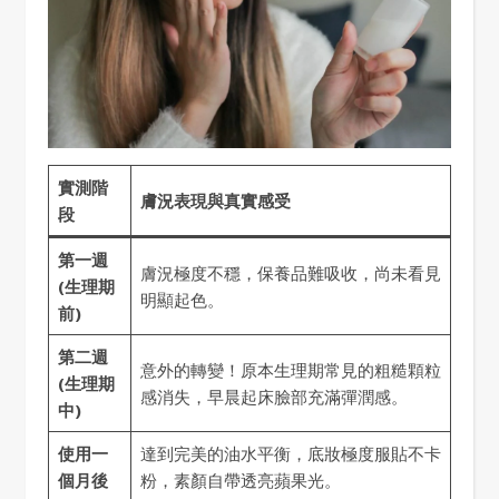
實測階
膚況表現與真實感受
段
第一週
膚況極度不穩，保養品難吸收，尚未看見
(生理期
明顯起色。
前)
第二週
意外的轉變！原本生理期常見的粗糙顆粒
(生理期
感消失，早晨起床臉部充滿彈潤感。
中)
使用一
達到完美的油水平衡，底妝極度服貼不卡
個月後
粉，素顏自帶透亮蘋果光。