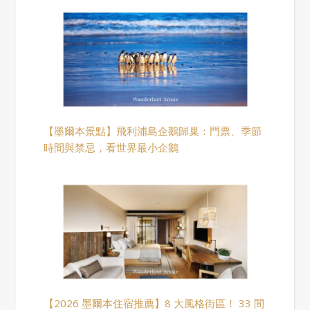
【墨爾本景點】飛利浦島企鵝歸巢：門票、季節
時間與禁忌，看世界最小企鵝
【2026 墨爾本住宿推薦】8 大風格街區！ 33 間