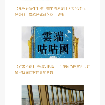
【澳洲必買伴手禮】葡萄酒怎麼挑？天然精油、
保養品、藥妝保健品與超市攻略
【好書推薦】 雲端咕咕國 ：在殘破的現實裡，用
希望找回面對世界的勇氣