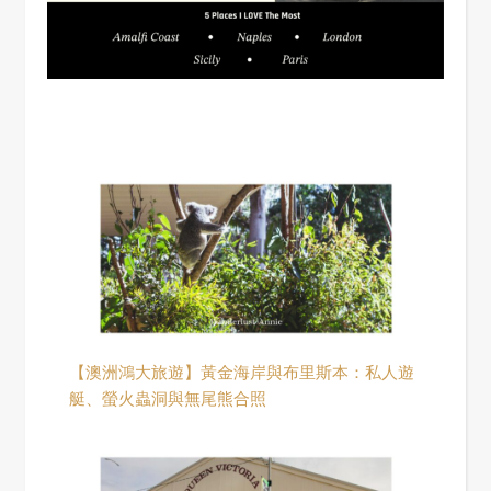
【澳洲鴻大旅遊】黃金海岸與布里斯本：私人遊
艇、螢火蟲洞與無尾熊合照