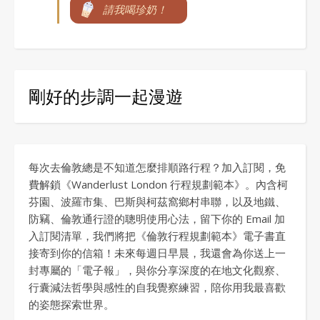
請我喝珍奶！
剛好的步調一起漫遊
每次去倫敦總是不知道怎麼排順路行程？加入訂閱，免
費解鎖《Wanderlust London 行程規劃範本》。內含柯
芬園、波羅市集、巴斯與柯茲窩鄉村串聯，以及地鐵、
防竊、倫敦通行證的聰明使用心法，留下你的 Email 加
入訂閱清單，我們將把《倫敦行程規劃範本》電子書直
接寄到你的信箱！未來每週日早晨，我還會為你送上一
封專屬的「電子報」，與你分享深度的在地文化觀察、
行囊減法哲學與感性的自我覺察練習，陪你用我最喜歡
的姿態探索世界。