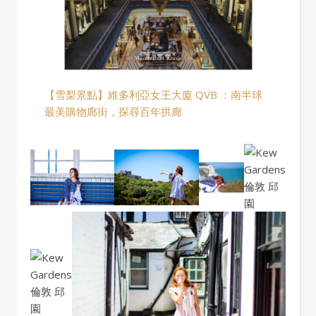
【雪梨景點】維多利亞女王大廈 QVB ：南半球
最美購物廊街，探尋百年拱廊