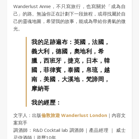
Wanderlust Annie，不只寫旅行，也寫關於「成為自
己」的路。無論你正在計劃下一段旅程，或尋找屬於自
己的靈魂地圖，希望我的故事，能成為帶給你勇氣的微
光。
我的足跡遍布：英國，法國，
義大利，德國，奧地利，希
臘，西班牙，捷克，日本，韓
國，菲律賓，泰國，帛琉，越
南．美國．大溪地．梵諦岡，
摩納哥
我的經歷：
文字人：出版
倫敦旅遊 Wanderlust London
｜內容文
案寫手
調酒師：R&D Cocktail lab 調酒師｜產品經理 ｜ 威士
忌侍酒師｜資歷10年