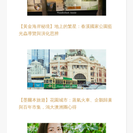
【黃金海岸秘境】地上的繁星：春溪國家公園藍
光蟲導覽與演化思辨
【墨爾本旅遊】花園城市：蒸氣火車、企鵝歸巢
與百年市集，鴻大澳洲團心得