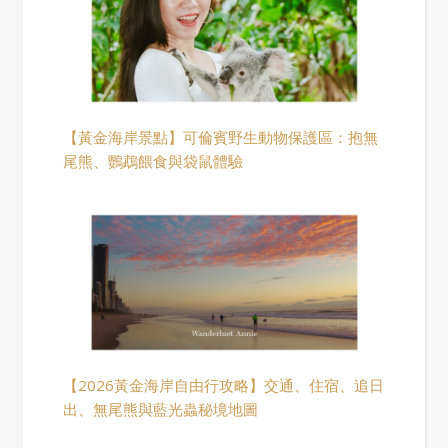
【黃金海岸景點】可倫賓野生動物保護區：抱無
尾熊、鸚鵡餵食與袋鼠體驗
【2026黃金海岸自由行攻略】交通、住宿、追日
出、無尾熊與藍光蟲秘境地圖