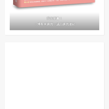
我的新書！
｜
博客來購買
｜
誠品購買連結