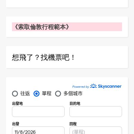
《索取倫敦行程範本》
想飛了？找機票吧！