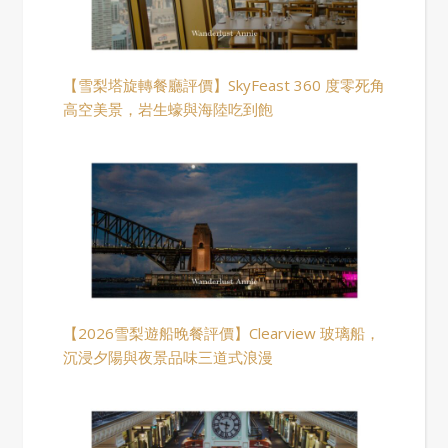
【雪梨塔旋轉餐廳評價】SkyFeast 360 度零死角
高空美景，岩生蠔與海陸吃到飽
【2026雪梨遊船晚餐評價】Clearview 玻璃船，
沉浸夕陽與夜景品味三道式浪漫