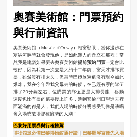
奧賽美術館：門票預約
與行前資訊
奧賽美術館（Musée d’Orsay）相當顯眼，當你漫步在
塞納河畔時就會發現他，是如此迷人的矗立在那裡！當
然我是建議如果要去奧賽美術館
提前預約門票
一定會比
較好，因為我第一次去是大約十二年前，當天才排隊買
票，雖然沒有排太久，但當時巴黎旅遊還沒有現今如此
爆炸，我在今年帶我父母去的時候，在已經有票的隊伍
排了20分鐘左右，位購票的隊伍更是大排長龍，移動
速度也比有票的還要慢上許多，進到安檢門口望進去裡
面滿滿的都是人，我們入場的時候分明感受到像是演唱
會入場或散場那種擁擠的人潮！
巴黎好用票券與行程推薦
博物館迷必備巴黎博物館通行證
|
巴黎羅浮宮優先入場