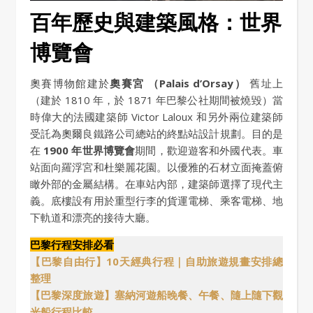
百年歷史與建築風格：世界
博覽會
奧賽博物館建於
奧賽宮 （Palais d’Orsay）
舊址上
（建於 1810 年，於 1871 年巴黎公社期間被燒毀）當
時偉大的法國建築師 Victor Laloux 和另外兩位建築師
受託為奧爾良鐵路公司總站的終點站設計規劃。目的是
在
1900 年世界博覽會
期間，歡迎遊客和外國代表。車
站面向羅浮宮和杜樂麗花園。以優雅的石材立面掩蓋俯
瞰外部的金屬結構。在車站內部，建築師選擇了現代主
義。底樓設有用於重型行李的貨運電梯、乘客電梯、地
下軌道和漂亮的接待大廳。
巴黎行程安排必看
【巴黎自由行】10天經典行程｜自助旅遊規畫安排總
整理
【巴黎深度旅遊】塞納河遊船晚餐、午餐、隨上隨下觀
光船行程比較