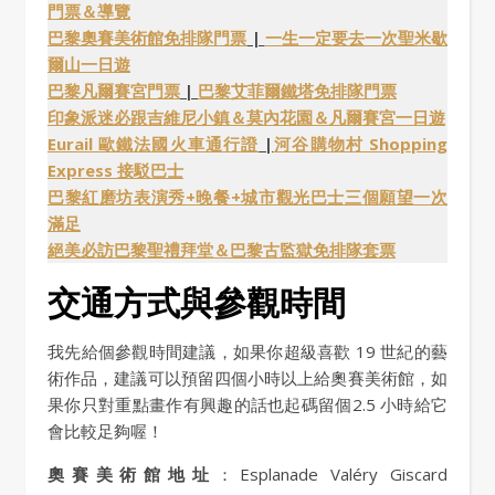
門票＆導覽
巴黎奧賽美術館免排隊門票
|
一生一定要去一次聖米歇
爾山一日遊
巴黎凡爾賽宮門票
|
巴黎艾菲爾鐵塔免排隊門票
印象派迷必跟吉維尼小鎮＆莫內花園＆凡爾賽宮一日遊
Eurail 歐鐵法國火車通行證
|
河谷購物村 Shopping
Express 接駁巴士
巴黎紅磨坊表演秀+晚餐+城市觀光巴士三個願望一次
滿足
絕美必訪巴黎聖禮拜堂＆巴黎古監獄免排隊套票
交通方式與參觀時間
我先給個參觀時間建議，如果你超級喜歡 19 世紀的藝
術作品，建議可以預留四個小時以上給奧賽美術館，如
果你只對重點畫作有興趣的話也起碼留個2.5 小時給它
會比較足夠喔！
奧賽美術館地址
：Esplanade Valéry Giscard