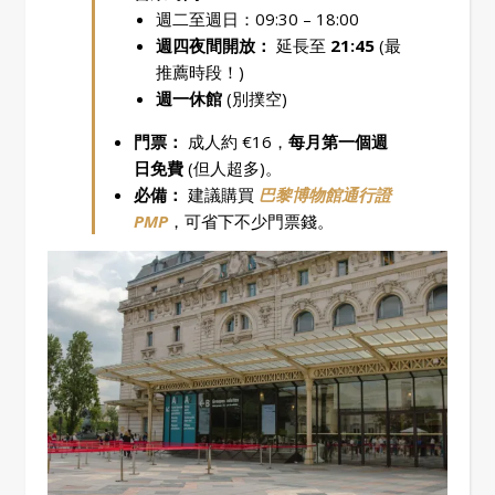
週二至週日：09:30 – 18:00
週四夜間開放：
延長至
21:45
(最
推薦時段！)
週一休館
(別撲空)
門票：
成人約 €16，
每月第一個週
日免費
(但人超多)。
必備：
建議購買
巴黎博物館通行證
PMP
，可省下不少門票錢。