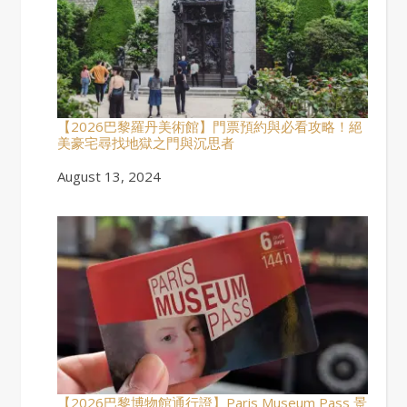
【2026巴黎羅丹美術館】門票預約與必看攻略！絕
美豪宅尋找地獄之門與沉思者
Date
August 13, 2024
【2026巴黎博物館通行證】Paris Museum Pass 景