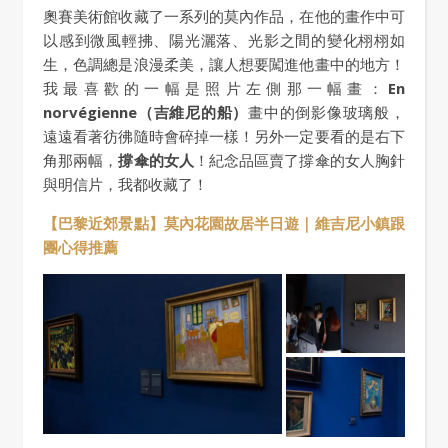
奧賽美術館收藏了一系列的莫內作品，在他的畫作中可
以感到微風輕拂、陽光灑落、光影之間的變化栩栩如
生，色調總是浪漫柔美，讓人想要闖進他畫中的地方！
我最喜歡的一幅是照片左側那一幅畫：
En
norvégienne（吉維尼的船）
畫中的倒影像玻璃般，
遠遠看著彷彿隨時會碎掉一樣！另外一定要看的是右下
角那兩幅，
撐傘的女人
！紀念品區賣了撐傘的女人胸針
與明信片，我都收藏了！
【巴黎近郊景點】莫內花園故居半日遊｜維吉尼小鎮跟
團心得推薦