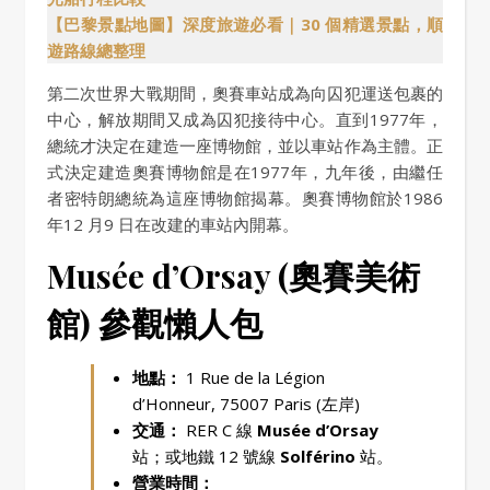
【巴黎景點地圖】深度旅遊必看｜30 個精選景點，順
遊路線總整理
第二次世界大戰期間，奧賽車站成為向囚犯運送包裹的
中心，解放期間又成為囚犯接待中心。直到1977年，
總統才決定在建造一座博物館，並以車站作為主體。正
式決定建造奧賽博物館是在1977年，九年後，由繼任
者密特朗總統為這座博物館揭幕。奧賽博物館於1986
年12 月9 日在改建的車站內開幕。
Musée d’Orsay (奧賽美術
館) 參觀懶人包
地點：
1 Rue de la Légion
d’Honneur, 75007 Paris (左岸)
交通：
RER C 線
Musée d’Orsay
站；或地鐵 12 號線
Solférino
站。
營業時間：