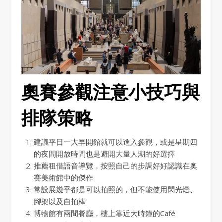
奧賽參觀注意小技巧與
排隊策略
建議平日一大早開館就可以進入參觀，或是星期四
的夜間開放時間也是避開大量人潮的好選擇
推薦租借語音導覽，按照自己的步調好好認識在奧
賽美術館中的傑作
常設展幾乎都是可以拍照的，但不能使用閃光燈、
腳架以及自拍棒
博物館有兩間餐廳，樓上靠近大時鐘的Café