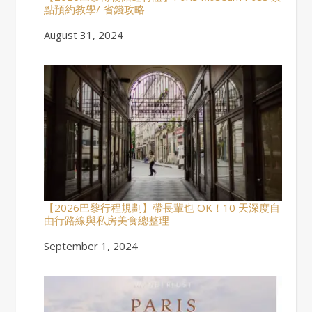
點預約教學/ 省錢攻略
Date
August 31, 2024
【2026巴黎行程規劃】帶長輩也 OK！10 天深度自
由行路線與私房美食總整理
Date
September 1, 2024