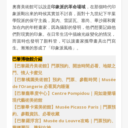
奧賽美術館可以說是
印象派的革命場域
，在那個時代印
象派剛出來的時候其實並不討喜，面對十九世紀下半葉
學院派的保守主義，莫內、雷諾瓦、塞尚、畢沙羅和竇
加在內的年輕畫家，因為攝影的發明，他們想要記錄他
們對現實的印象。在日常生活中描繪光線變化的情況，
而當時也發明了顏料管，可以讓畫家攜帶畫具出門寫
生。漸漸的形成了「印象派風格」。
巴黎博物館介紹
【巴黎羅丹美術館】門票預約、開放時間必看、地獄之
門、情人卡蜜兒
【巴黎橘園美術館】預約、門票、參觀時間｜Musée
de l’Orangerie 必看莫內睡蓮
【巴黎龐畢度中心】Centre Pompidou｜宛如遊樂場
現代藝術美術館
【巴黎畢卡索美術館】Musée Picasso Paris｜門票預
約、參觀資訊、必看收藏
【巴黎羅浮宮】Musée du Louvre攻略｜門票預約、
蒙娜麗莎、勝利女神