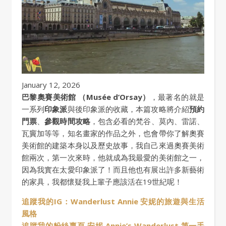
January 12, 2026
巴黎奧賽美術館 （Musée d’Orsay）
，最著名的就是
一系列
印象派
與後印象派的收藏，本篇攻略將介紹
預約
門票
、
參觀時間攻略
，包含必看的梵谷、莫內、雷諾、
瓦竇加等等，知名畫家的作品之外，也會帶你了解奧賽
美術館的建築本身以及歷史故事，我自己來過奧賽美術
館兩次，第一次來時，他就成為我最愛的美術館之一，
因為我實在太愛印象派了！而且他也有展出許多新藝術
的家具，我都懷疑我上輩子應該活在19世紀呢！
追蹤我的IG：Wanderlust Annie 安妮的旅遊與生活
風格
追蹤我的粉絲專頁 安妮 Annie’s Wanderlust 第一手