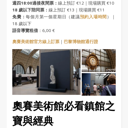
週四18:00過後夜間票：
線上預訂 €12｜現場購買 €10
18 歲以下陪同票：
線上預訂 €13｜現場購買 €11
免費：
每個月第一個星期日（建議
預約入場時間
）｜
18 歲以下
語音導覽租借
：6,00 €
奧賽美術館官方線上訂票
｜
巴黎博物館通行證
奧賽美術館必看鎮館之
寶與經典