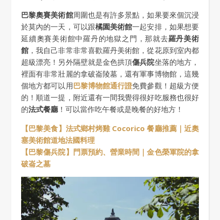
巴黎奧賽美術館
周圍也是有許多景點，如果要來個沉浸
於莫內的一天，可以跟
橘園美術館
一起安排，如果想要
延續奧賽美術館中羅丹的地獄之門，那就去
羅丹美術
館
，我自己非常非常喜歡羅丹美術館，從花原到室內都
超級漂亮！另外隔壁就是金色拱頂
傷兵院
坐落的地方，
裡面有非常壯麗的拿破崙陵墓，還有軍事博物館，這幾
個地方都可以用
巴黎博物館通行證
免費參觀！超級方便
的！順道一提，附近還有一間我覺得很好吃服務也很好
的
法式餐廳
！可以當作吃午餐或是晚餐的好地方！
【巴黎美食】法式鄉村烤雞 Cocorico 餐廳推薦｜近奧
塞美術館道地法國料理
【巴黎傷兵院】門票預約、營業時間｜金色榮軍院的拿
破崙之墓