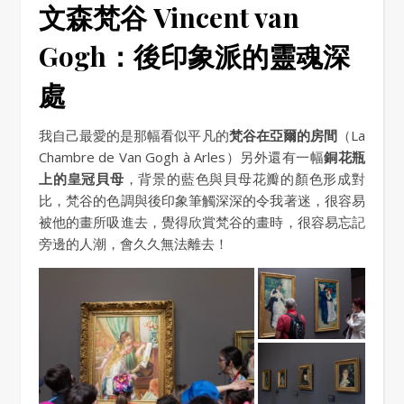
文森梵谷 Vincent van
Gogh：後印象派的靈魂深
處
我自己最愛的是那幅看似平凡的
梵谷在亞爾的房間
（La
Chambre de Van Gogh à Arles）另外還有一幅
銅花瓶
上的皇冠貝母
，背景的藍色與貝母花瓣的顏色形成對
比，梵谷的色調與後印象筆觸深深的令我著迷，很容易
被他的畫所吸進去，覺得欣賞梵谷的畫時，很容易忘記
旁邊的人潮，會久久無法離去！