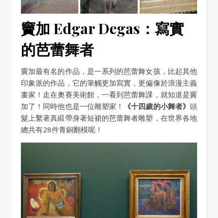
竇加 Edgar Degas：寫實
的芭蕾舞者
竇加最有名的作品，是一系列的芭蕾舞女孩，比起其他
印象派的作品，它的筆觸更加寫實，更偏像於浪漫主義
畫家！走在奧賽美術館，一看到芭蕾舞課，就知道是竇
加了！同時他也是一位雕塑家！
《十四歲的小舞者》
頭
髮上繫著真緞帶身著短裙的芭蕾舞者雕塑，在世界各地
總共有28件青銅翻模呢！