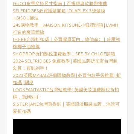
GUCCI皮帶穿搭尺寸指南｜百搭經典款腰帶推薦
SELFRIDGES必買護髮開箱|OLAPLEX 3號髮膜
|GISOU髮油
24S購物教學｜MAISON KITSUNÉ小狐狸開箱|LVMH
打造的奢華體驗
IHERB台灣折扣碼｜必買膠原蛋白，維他命C ｜冷壓初
榨椰子油推薦
SHOPBOP折扣關稅運費教學｜SEE BY CHLOE開箱
2024 SELFRIDGES 免運教學|英國品牌折扣寄台灣超
划算！買到剁手！
2023英國MYBAG評價購物教學|必買包款手袋推薦|折
扣碼|關稅
LOOKFANTASTIC台灣站教學|英國美妝運費關稅折扣
碼，買到剁手
SISTER JANE台灣買得到｜英國浪漫服裝品牌，浮誇可
愛折扣碼