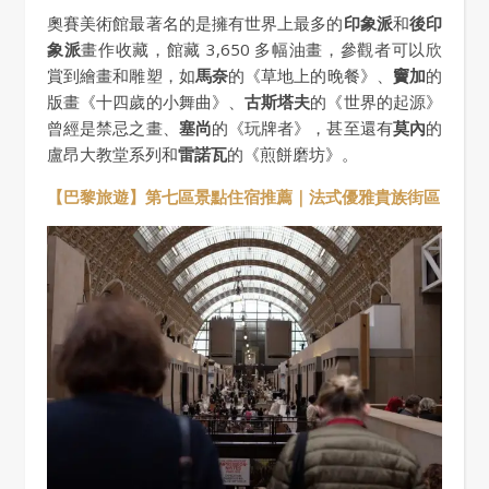
奧賽美術館最著名的是擁有世界上最多的
印象派
和
後印
象派
畫作收藏，館藏 3,650 多幅油畫，參觀者可以欣
賞到繪畫和雕塑，如
馬奈
的《草地上的晚餐》、
竇加
的
版畫《十四歲的小舞曲》、
古斯塔夫
的《世界的起源》
曾經是禁忌之畫、
塞尚
的《玩牌者》，甚至還有
莫內
的
盧昂大教堂系列和
雷諾瓦
的《煎餅磨坊》。
【巴黎旅遊】第七區景點住宿推薦｜法式優雅貴族街區