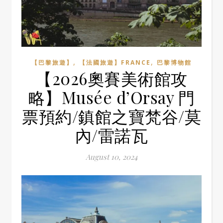
,
,
【巴黎旅遊】
【法國旅遊】FRANCE
巴黎博物館
【2026奧賽美術館攻
略】Musée d’Orsay 門
票預約/鎮館之寶梵谷/莫
內/雷諾瓦
August 10, 2024