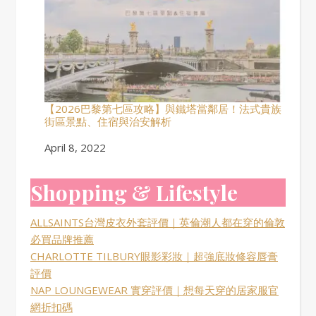
【2026巴黎第七區攻略】與鐵塔當鄰居！法式貴族
街區景點、住宿與治安解析
Date
April 8, 2022
Shopping & Lifestyle
ALLSAINTS台灣皮衣外套評價｜英倫潮人都在穿的倫敦
必買品牌推薦
CHARLOTTE TILBURY眼影彩妝｜超強底妝修容唇膏
評價
NAP LOUNGEWEAR 實穿評價｜想每天穿的居家服官
網折扣碼