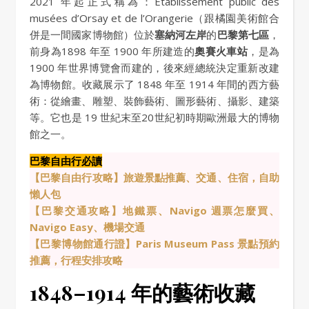
2021 年起正式稱為：Etablissement public des
musées d’Orsay et de l’Orangerie（跟橘園美術館合
併是一間國家博物館）位於
塞納河左岸
的
巴黎第七區
，
前身為1898 年至 1900 年所建造的
奧賽火車站
，是為
1900 年世界博覽會而建的，後來經總統決定重新改建
為博物館。收藏展示了 1848 年至 1914 年間的西方藝
術：從繪畫、雕塑、裝飾藝術、圖形藝術、攝影、建築
等。它也是 19 世紀末至20世紀初時期歐洲最大的博物
館之一。
巴黎自由行必讀
【巴黎自由行攻略】旅遊景點推薦、交通、住宿，自助
懶人包
【巴黎交通攻略】地鐵票、Navigo 週票怎麼買、
Navigo Easy、機場交通
【巴黎博物館通行證】Paris Museum Pass 景點預約
推薦，行程安排攻略
1848–1914 年的藝術收藏