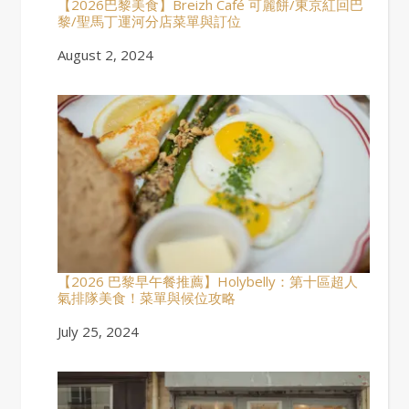
【2026巴黎美食】Breizh Café 可麗餅/東京紅回巴
黎/聖馬丁運河分店菜單與訂位
Date
August 2, 2024
【2026 巴黎早午餐推薦】Holybelly：第十區超人
氣排隊美食！菜單與候位攻略
Date
July 25, 2024