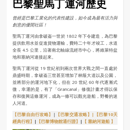
巴黎聖馬丁運河歷史
曾經是巴黎工業化的代表性建設，如今成為最有活力與
創意的優閒社區！
聖馬丁運河由拿破崙一世於 1802 年下令建造，為巴黎
提供飲用水並促進貨物運輸，費時二十年才竣工，水道
全長 4.5 公里，沿著南北軸線流經市中心，將維萊特盆
地和塞納河連接起來。
聖馬丁運河從 19 世紀初到兩次世界大戰之間一直處於
鼎盛時期，拿破崙三世甚至增加了林蔭大道以及公園，
並將部分的運河地下化，但在 20 世紀 60 年代逐漸式
微，幸運的是，有了「Grancanal」修復計畫才得以保
存和復興這條運河，成為一條可以觀光遊船，野餐的迷
人河道。
【巴黎自由行攻略】
|
【巴黎交通攻略】
|【巴黎
10天
經典行程
】
|
【巴黎博物館通行證】
|
【 塞納河遊船 】