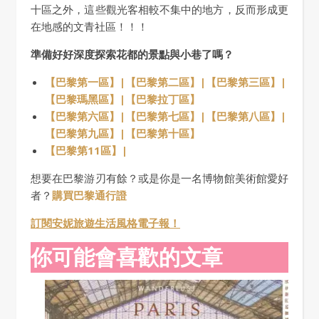
十區之外，這些觀光客相較不集中的地方，反而形成更
在地感的文青社區！！！
準備好好深度探索花都的景點與小巷了嗎？
【巴黎第一區】|
【巴黎第二區】|
【巴黎第三區】|
【巴黎瑪黑區】|
【巴黎拉丁區】
【巴黎第六區】|
【巴黎第七區】|
【巴黎第八區】|
【巴黎第九區】|
【巴黎第十區】
【巴黎第11區】|
想要在巴黎游刃有餘？或是你是一名博物館美術館愛好
者？
購買巴黎通行證
訂閱安妮旅遊生活風格電子報！
你可能會喜歡的文章