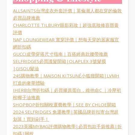
ALLSAINTS台灣皮衣外套評價｜英倫潮人都在穿的倫敦
必買品牌推薦
CHARLOTTE TILBURY眼影彩妝｜超強底妝修容唇膏
評價
NAP LOUNGEWEAR 實穿評價｜想每天穿的居家服官
網折扣碼
GUCCI皮帶穿搭尺寸指南｜百搭經典款腰帶推薦
SELFRIDGES必買護髮開箱|OLAPLEX 3號髮膜
|GISOU髮油
24S購物教學｜MAISON KITSUNÉ小狐狸開箱|LVMH
打造的奢華體驗
IHERB台灣折扣碼｜必買膠原蛋白，維他命C ｜冷壓初
榨椰子油推薦
SHOPBOP折扣關稅運費教學｜SEE BY CHLOE開箱
2024 SELFRIDGES 免運教學|英國品牌折扣寄台灣超
划算！買到剁手！
2023英國MYBAG評價購物教學|必買包款手袋推薦|折
扣碼|關稅