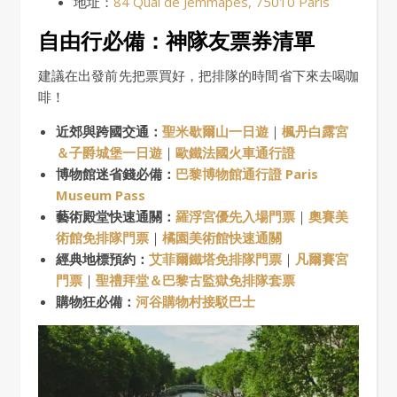
地址：
84 Quai de Jemmapes, 75010 Paris
自由行必備：神隊友票券清單
建議在出發前先把票買好，把排隊的時間省下來去喝咖
啡！
近郊與跨國交通：
聖米歇爾山一日遊
｜
楓丹白露宮
＆子爵城堡一日遊
｜
歐鐵法國火車通行證
博物館迷省錢必備：
巴黎博物館通行證 Paris
Museum Pass
藝術殿堂快速通關：
羅浮宮優先入場門票
｜
奧賽美
術館免排隊門票
｜
橘園美術館快速通關
經典地標預約：
艾菲爾鐵塔免排隊門票
｜
凡爾賽宮
門票
｜
聖禮拜堂＆巴黎古監獄免排隊套票
購物狂必備：
河谷購物村接駁巴士