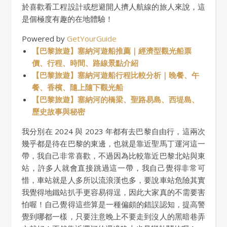
於喜歡看工程設計或想避開人擠人航線的旅人來說，這
是個極度有趣的在地體驗！
Powered by
GetYourGuide
【巴黎旅遊】塞納河遊船推薦｜經濟型觀光船票
價、行程、時間、路線景點介紹
【巴黎旅遊】塞納河遊船行程比較分析｜晚餐、午
餐、香檳、隨上隨下觀光船
【巴黎旅遊】塞納河的橋梁、聖路易島、西堤島、
歷史故事與秘密
我分別在 2024 與 2023 年都有去巴黎自由行，這兩次
幾乎都是待在巴黎的東邊，也就是靠近聖馬丁運河這一
帶，我自己非常喜歡，不過因為比較靠近巴黎北站與東
站，許多人就會直接跳過這一帶，我自己覺得非常可
惜，車站就是人多所以流浪漢也多，要說車站危險其實
我覺得地鐵站扒手更容易得逞，因此大家真的不需要害
怕喔！自己覺得這些算是一種偏頗的錯誤認知，提高警
覺到哪都一樣，只要注意晚上不要走到沒人的黑暗巷弄