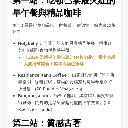
早午餐與精品咖啡
第 10 區是巴黎精品咖啡的搖籃。建議第一站先來填飽
肚子：
Holybelly：
巴黎目前人氣最高的早午餐！提供超
美味的原型食物與豐盛拼盤。
【2026 巴黎早午餐推薦】Holybelly：第十區超
人氣排隊美食！菜單與候位攻略
Residence Kann Coffee：
由家具設計師打造的溫
馨空間，咖啡好喝，店內的質感家具每半年還會打
折出售！(28 Rue des Vinaigriers)
Bonjour Jacob：
結合了咖啡、黑膠唱片與獨立藝
術雜誌，門外總是聚集著超有型的巴黎文青。(28
Rue Yves Toudic)
第二站：質感古著