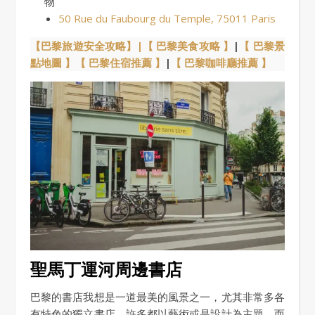
物
50 Rue du Faubourg du Temple, 75011 Paris
【巴黎旅遊安全攻略】|
【 巴黎美食攻略 】
|
【 巴黎景
點地圖 】
【 巴黎住宿推薦 】
|
【 巴黎咖啡廳推薦 】
聖馬丁運河周邊書店
巴黎的書店我想是一道最美的風景之一，尤其非常多各
有特色的獨立書店，許多都以藝術或是設計為主題，而