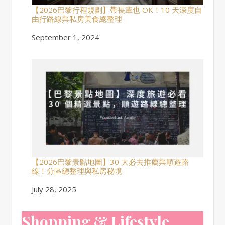
【2026巴黎行程規劃】帶長輩也 OK！10 天深度自
由行路線與私房美食總整理
Date
September 1, 2024
【2026巴黎景點地圖】30 大必去推薦與順遊路
線！分區總整理與私房秘境
Date
July 28, 2025
Shopping & Lifestyle