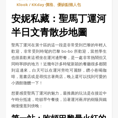
Klook / KKday 價格、優缺點懶人包
安妮私藏：聖馬丁運河
半日文青散步地圖
聖馬丁運河在第十區的這一段是非常受到巴黎的年輕人
歡迎，非常受到時髦的巴黎 bo-bo 所歡迎，當然學生
也很喜歡來這裡坐在運河邊野餐，是一處非常熱鬧但又
同時寧靜的地方！近幾年許多時髦新穎的餐廳很多都開
到這邊來，白天可以在運河旁吃可麗餅，鑽小巷喝咖
啡，逛書店或是尋找古著商店，晚上還可以找到可愛的
小酒館微醺一下！
想要感受聖馬丁運河的魅力，最推薦的玩法是在接近中
午時分抵達，吃頓早午餐後，沿著運河兩岸的樹蔭與鐵
橋慢慢逛到傍晚：
第一站：吃頓巴黎最火紅的