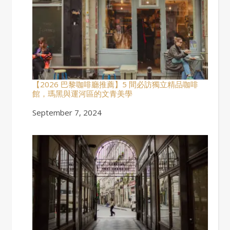
【2026 巴黎咖啡廳推薦】5 間必訪獨立精品咖啡
館，瑪黑與運河區的文青美學
Date
September 7, 2024