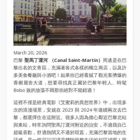
March 20, 2026
巴黎
聖馬丁運河 （Canal Saint-Martin）
周邊是在巴
黎出名的文青區，充滿著各式各樣的獨立商店，以及許
多美食餐廳與小酒吧！如果你已經看膩了觀光客擠爆的
香榭麗舍大道，想要尋找真正屬於巴黎年輕人、時髦
Bobo 族的放蕩不羈那你絕對不能錯過！
這裡不僅是經典電影《艾蜜莉的異想世界》中，出現多
次的浪漫場景，安妮在 2023 與 2024 年連續兩次去巴
黎，都選擇住在這附近。很多人因為擔心鄰近巴黎北站
與東站，時常詢問聖馬汀運河附近的治安，不過我自己
超級喜歡，舒適熱鬧又不過於喧囂，充滿巴黎當地的生
活感，是一個可以沉浸是體驗巴黎生活的好區域喔！跟