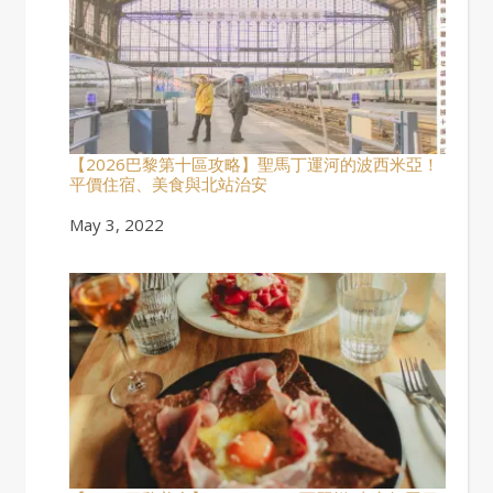
【2026巴黎第十區攻略】聖馬丁運河的波西米亞！
平價住宿、美食與北站治安
Date
May 3, 2022