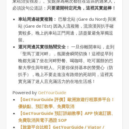
東站治安很差」。安妮身為兩次都住在這區的過來人，
必須說句公道話：
只要避開特定死角，這裡其實超棒！
車站周邊確實複雜：
巴黎北站 (Gare du Nord) 與東
站 (Gare de l’Est) 因為人流複雜，流浪漢與扒手確
實較多。晚上的車站正門周邊，請盡量避免單獨逗
留。
運河周邊其實很熱鬧安全：
一旦你離開車站，走到
「聖馬丁運河畔」，氛圍會瞬間切換！這裡從早到
晚都充滿了坐在河畔野餐、喝咖啡、吃可麗餅的巴
黎大學生與年輕人。只要你保持基本的警覺心（防
扒手），晚上不要走進沒有路燈的死胡同，這裡其
實充滿了迷人且充滿活力的在地生活感！
Powered by
GetYourGuide
【GetYourGuide 評價】歐洲旅遊行程票券平台！
優缺點、預訂教學、免費取消
【GetYourGuide 預訂詳細教學】APP 快速訂購、
免費取消與電子憑證 SOP
【旅遊平台比較】GetYourGuide / Viator /