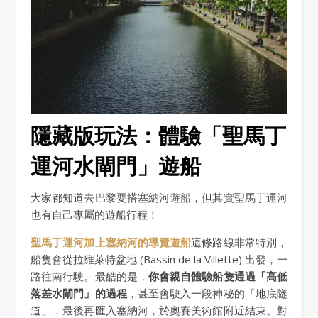
隱藏版玩法：體驗「聖馬丁
運河水閘門」遊船
大家都知道去巴黎要搭塞納河遊船，但其實聖馬丁運河
也有自己專屬的遊船行程！
聖馬丁運河加上塞納河的導覽遊船
這條路線非常特別，
船隻會從拉維萊特盆地 (Bassin de la Villette) 出發，一
路往南行駛。最酷的是，
你會親自體驗船隻通過「高低
落差水閘門」的過程
，甚至會駛入一段神秘的「地底隧
道」，最後再匯入塞納河，於奧賽美術館附近結束。對