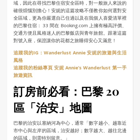
域，因此在尋找巴黎住宿安全區時，對一般旅人來說的
確很煩惱別擔心！安妮的這篇攻略不僅教你如何選對安
全區域，更為你嚴選自己住過以及在我個人喜愛清單裡
的巴黎住宿： 33 間在 Booking.com 上擁有極高評價、
交通方便且風格迷人的巴黎飯店與青年旅館。跟著這篇
對號入座，保證讓你的花都之旅睡得安心又滿意！
追蹤我的IG：Wanderlust Annie 安妮的旅遊與生活
風格
追蹤我的粉絲專頁 安妮 Annie’s Wanderlust 第一手
旅遊資訊
訂房前必看：巴黎 20
區「治安」地圖
巴黎的治安以塞納河為中心，通常「數字越小、越靠近
市中心與左岸的區域，治安越好；數字越大、越往北邊
的區域，則需特別留意。」