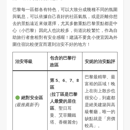
巴黎每一區都各有特色，可以大致分成幾種不同的氛圍
與氣息，可以依據自己喜好的社區氣氛，或是距離你想
去的景點遠近來做選擇，尤其多數重點巴黎景點都是中
心（小巴黎）因此人也比較多，街道比較繁忙，作為自
助旅行者會相對有安全感喔！建議不要貪小便宜因為外
圍住宿比較便宜而選到治安不好的地方！
包含的巴黎行
治安等級
安妮的治安點評
政區
巴黎最精華、最
第 5、6、7、8
富裕的區域！晚
區
上在街上散步也
(
拉丁區是巴黎
絕對安全區
很安心，到處都
人最愛的居住
(最推薦新手)
是絕美建築與高
區
、聖日耳
級餐廳，唯一的
曼、艾菲爾鐵
缺點就是「房價
塔、香榭麗舍)
較高」。