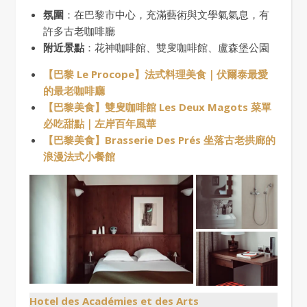
氛圍
：在巴黎市中心，充滿藝術與文學氣氣息，有
許多古老咖啡廳
附近景點
：花神咖啡館、雙叟咖啡館、盧森堡公園
【巴黎 Le Procope】法式料理美食｜伏爾泰最愛
的最老咖啡廳
【巴黎美食】雙叟咖啡館 Les Deux Magots 菜單
必吃甜點｜左岸百年風華
【巴黎美食】Brasserie Des Prés 坐落古老拱廊的
浪漫法式小餐館
Hotel des Académies et des Arts