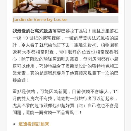
Jardin de Verre by Locke
我最愛的公寓式飯店
落腳巴黎拉丁區啦！而且是坐落在
一棟 19 世紀的豪宅裡頭，一罐的摩登與法式風格的設
計，令人看了就想給他訂下去！距離先賢祠、植物園和
索邦大學都相當鄰近，鬧中取靜的位置也相當深得我
心！除了附設的瑜珈房酒吧與露臺，每間房間都有小廚
房可以使用，巧妙地融合了奧斯曼設計的獨特特色和工
業元素，真的是讓我想要為了他直接來規畫下一次的巴
黎旅遊！
重點是價格，可能因為新開，目前價錢不會嚇人，11
月的雙人房六千有找，這絕對一般旅行者可以訂起來，
尤其巴黎的超市跟麵包都超好買（吃）自己煮也不會是
問題，還能一面省錢一面品嘗風土！
這邊看房訂起來