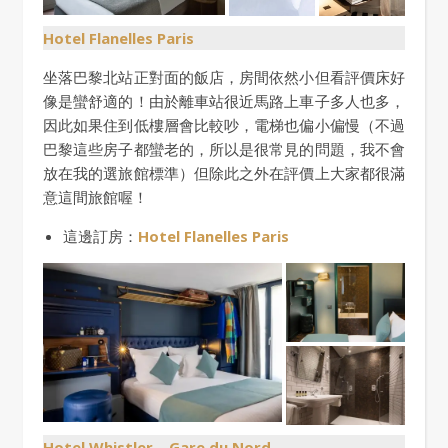
Hotel Flanelles Paris
坐落巴黎北站正對面的飯店，房間依然小但看評價床好
像是蠻舒適的！由於離車站很近馬路上車子多人也多，
因此如果住到低樓層會比較吵，電梯也偏小偏慢（不過
巴黎這些房子都蠻老的，所以是很常見的問題，我不會
放在我的選旅館標準）但除此之外在評價上大家都很滿
意這間旅館喔！
這邊訂房：
Hotel Flanelles Paris
Hotel Whistler – Gare du Nord