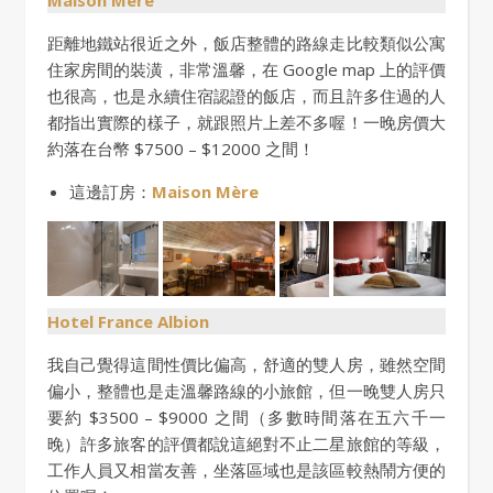
Maison Mère
距離地鐵站很近之外，飯店整體的路線走比較類似公寓
住家房間的裝潢，非常溫馨，在 Google map 上的評價
也很高，也是永續住宿認證的飯店，而且許多住過的人
都指出實際的樣子，就跟照片上差不多喔！一晚房價大
約落在台幣 $7500 – $12000 之間！
這邊訂房：
Maison Mère
Hotel France Albion
我自己覺得這間性價比偏高，舒適的雙人房，雖然空間
偏小，整體也是走溫馨路線的小旅館，但一晚雙人房只
要約 $3500 – $9000 之間（多數時間落在五六千一
晚）許多旅客的評價都說這絕對不止二星旅館的等級，
工作人員又相當友善，坐落區域也是該區較熱鬧方便的