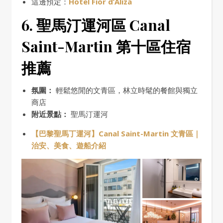
這邊預定：
Hotel Fior d’Aliza
6. 聖馬汀運河區 Canal
Saint-Martin
第十區
住宿
推薦
氛圍：
輕鬆悠閒的文青區，林立時髦的餐館與獨立
商店
附近景點：
聖馬汀運河
【巴黎聖馬丁運河】Canal Saint-Martin 文青區｜
治安、美食、遊船介紹