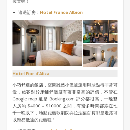
位置喔！
這邊訂房：
Hotel France Albion
Hotel Fior d’Aliza
小巧舒適的飯店，空間雖然小但被運用與妝點得非常可
愛，旅客對於床鋪舒適度有著非常高的評價，不管在
Google map 還是 Booking.com 評分都很高，一晚雙
人房約 $4000 – $10000 之間，有蠻多時間都落在七
千一晚以下，地點距離歌劇院與拉法葉百貨都是走路可
以輕易抵達的距離喔！