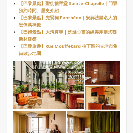
【巴黎景點】聖徒禮拜堂 Sainte-Chapelle｜門票
預約時間、歷史介紹
【巴黎景點】先賢祠 Panthéon｜安葬法國名人的
宏偉萬神殿
【巴黎景點】大清真寺｜洗滌心靈的絕美摩爾式穆
斯林建築
【巴黎旅遊】Rue Mouffetard 拉丁區的古老市集
街散步地圖