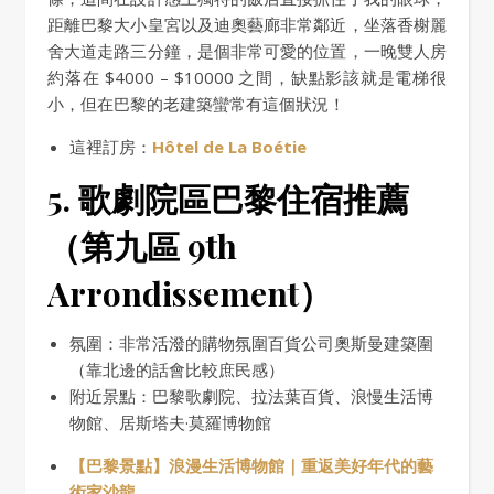
距離巴黎大小皇宮以及迪奧藝廊非常鄰近，坐落香榭麗
舍大道走路三分鐘，是個非常可愛的位置，一晚雙人房
約落在 $4000 – $10000 之間，缺點影該就是電梯很
小，但在巴黎的老建築蠻常有這個狀況！
這裡訂房：
Hôtel de La Boétie
5. 歌劇院區
巴黎住宿推薦
（第九區 9th
Arrondissement）
氛圍：非常活潑的購物氛圍百貨公司奧斯曼建築圍
（靠北邊的話會比較庶民感）
附近景點：巴黎歌劇院、拉法葉百貨、浪慢生活博
物館、居斯塔夫·莫羅博物館
【巴黎景點】浪漫生活博物館｜重返美好年代的藝
術家沙龍