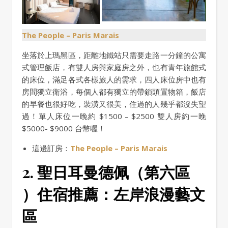
The People – Paris Marais
坐落於上瑪黑區，距離地鐵站只需要走路一分鐘的公寓
式管理飯店，有雙人房與家庭房之外，也有青年旅館式
的床位，滿足各式各樣旅人的需求，四人床位房中也有
房間獨立衛浴，每個人都有獨立的帶鎖頭置物箱，飯店
的早餐也很好吃，裝潢又很美，住過的人幾乎都沒失望
過！單人床位一晚約 $1500 – $2500 雙人房約一晚
$5000- $9000 台幣喔！
這邊訂房：
The People – Paris Marais
2. 聖日耳曼德佩
（第六區
）
住宿推薦：
左岸浪漫藝文
區