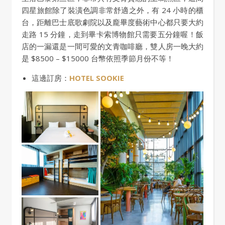
四星旅館除了裝潢色調非常舒適之外，有 24 小時的櫃
台，距離巴士底歌劇院以及龐畢度藝術中心都只要大約
走路 15 分鐘，走到畢卡索博物館只需要五分鐘喔！飯
店的一漏還是一間可愛的文青咖啡廳，雙人房一晚大約
是 $8500 – $15000 台幣依照季節月份不等！
這邊訂房：
HOTEL SOOKIE