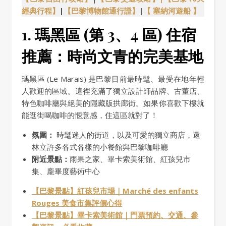
經典行程
】
|
【巴黎博物館通行證】
|
【 塞納河遊船 】
1. 瑪黑區 (第 3、4 區) 住宿
推薦：時尚文青的完美基地
瑪黑區 (Le Marais) 是巴黎目前最時髦、最受在地年輕
人歡迎的區域。這裡充滿了獨立設計師品牌、古董店、
特色咖啡廳與絕美的隱藏版拱廊街。如果你喜歡下樓就
能逛街喝咖啡的愜意感，住這區就對了！
氛圍：
時髦迷人的街道，以及可愛的獨立商店，還
林立許多各式各樣的小餐館與巴黎咖啡廳
附近景點：
雨果之家、畢卡索美術館、紅孩兒市
集、龐畢度藝術中心
【巴黎景點】紅孩兒市場｜Marché des enfants
Rouges 美食市集評價心得
【巴黎景點】畢卡索美術館｜門票預約、交通、參