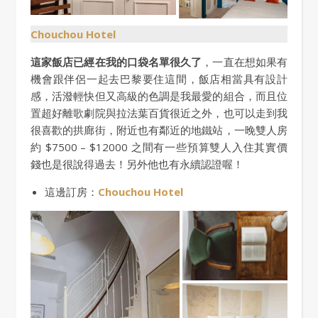
Chouchou Hotel
這家飯店已經在我的口袋名單很久了
，一直在想如果有
機會跟伴侶一起去巴黎要住這間，飯店相當具有設計
感，活潑輕快但又高級的色調是我最愛的組合，而且位
置超好離歌劇院與拉法葉百貨很近之外，也可以走到我
很喜歡的拱廊街，附近也有鄰近的地鐵站，一晚雙人房
約 $7500 – $12000 之間有一些預算雙人入住其實價
錢也是很說得過去！另外他也有永續認證喔！
這邊訂房：
Chouchou Hotel