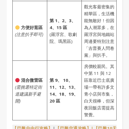
觀光客最密集的
精華區，生活機
第 1、2、3、
能無敵好！但因
方便好逛區
4
、15
區
為人潮眾多，在
(注意扒手即可)
(羅浮宮、歌劇
羅浮宮與地鐵站
院、瑪黑區)
周邊要特別注意
「吉普賽人問卷
黨」與扒手。
房價較親民。其
中第 11 與 12
混合微雷區
第 9、
10、
區靠近巴士底廣
(需挑選特定街
11、12、13、
場一帶有許多文
道建議新手避
14
、18、19、
青小店與市集，
開)
20
區
白天很棒，但深
夜回飯店需提高
警覺。
【巴黎自由行攻略】
|
【巴黎交通攻略】
|【巴黎
10天