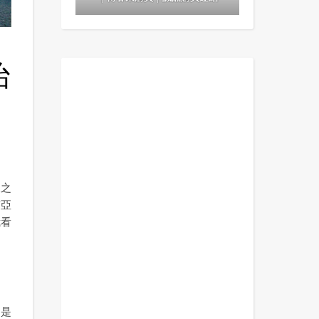
治
來之
南亞
我看
還是