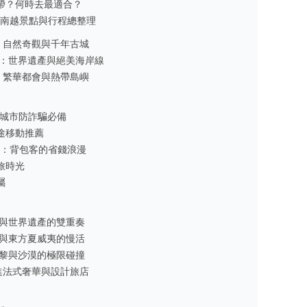
帶？何時去最適合？
中南越景點與行程總整理
am)：自然奇觀與千年古城
tnam)：世界遺產與絕美海岸線
am)：繁華都會與熱帶島嶼
)：城市防詐騙必備
途移動推薦
Bus)：背包客的省錢浪漫
旅時光
屬
老城與世界遺產的雙重奏
燈籠與東方夏威夷的慢活
小巴黎與沙漠的極限碰撞
住進法式奢華與設計旅店