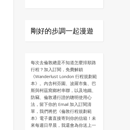
剛好的步調一起漫遊
每次去倫敦總是不知道怎麼排順路
行程？加入訂閱，免費解鎖
《Wanderlust London 行程規劃範
本》。內含柯芬園、波羅市集、巴
斯與柯茲窩鄉村串聯，以及地鐵、
防竊、倫敦通行證的聰明使用心
法，留下你的 Email 加入訂閱清
單，我們將把《倫敦行程規劃範
本》電子書直接寄到你的信箱！未
來每週日早晨，我還會為你送上一