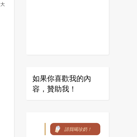
，大
如果你喜歡我的內
容，贊助我！
請我喝珍奶！