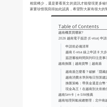
相當稀少，還是要看英文的資訊才能發現更多秘
家要珍惜我寫得如此認真，希望對大家有很大的
Table of Contents
越南機票買哪家?
2026 越南電子簽證 (E-visa) 
申請前必備清單
越南 E-visa 線上申請 8 大
簽證審核時間與列印注意事
越南換匯｜越南貨幣｜越南盾
越南盾怎麼看？破解「隱藏
越南消費水準與每日預算建
換匯策略：帶美金還是台幣
現金為王！在越南別太依賴
越南Sim卡｜e-SIM推薦
越南地理與氣候總整理：北中南