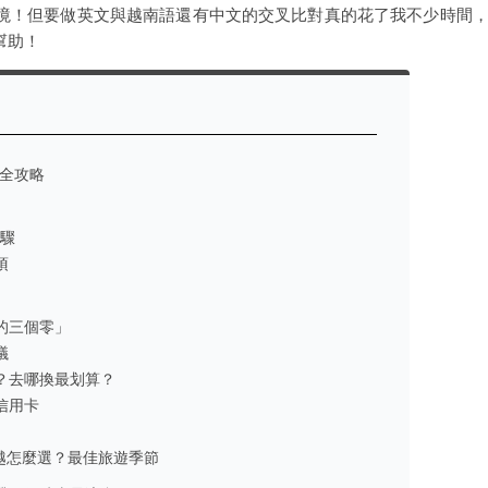
境！但要做英文與越南語還有中文的交叉比對真的花了我不少時間
幫助！
申請全攻略
步驟
項
的三個零」
議
？去哪換最划算？
信用卡
越怎麼選？最佳旅遊季節