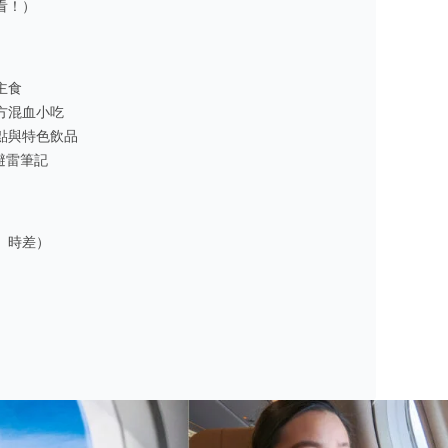
看！）
主食
方混血小吃
點與特色飲品
避雷筆記
、時差）