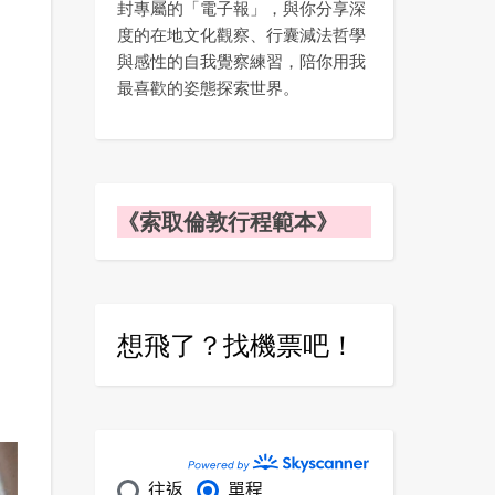
封專屬的「電子報」，與你分享深
度的在地文化觀察、行囊減法哲學
與感性的自我覺察練習，陪你用我
最喜歡的姿態探索世界。
《索取倫敦行程範本》
想飛了？找機票吧！