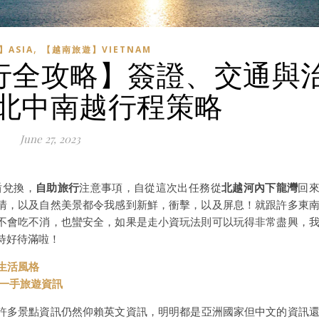
,
ASIA
【越南旅遊】VIETNAM
由行全攻略】簽證、交通與
北中南越行程策略
June 27, 2023
盾兌換，
自助旅行
注意事項，自從這次出任務從
北越河內下龍灣
回
情，以及自然美景都令我感到新鮮，衝擊，以及屏息！就跟許多東
不會吃不消，也蠻安全，如果是走小資玩法則可以玩得非常盡興，
南待好待滿啦！
與生活風格
t 第一手旅遊資訊
許多景點資訊仍然仰賴英文資訊，明明都是亞洲國家但中文的資訊