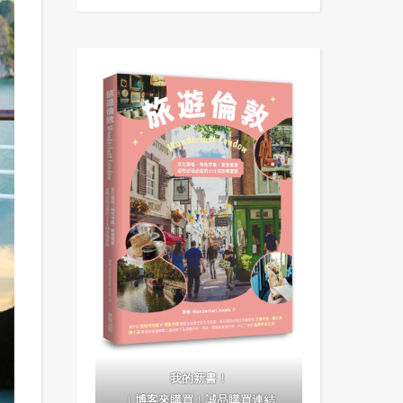
我的新書！
｜
博客來購買
｜
誠品購買連結