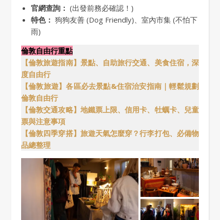
官網查詢：
(出發前務必確認！)
特色：
狗狗友善 (Dog Friendly)、室內市集 (不怕下
雨)
倫敦自由行重點
【倫敦旅遊指南】景點、自助旅行交通、美食住宿，深
度自由行
【倫敦旅遊】各區必去景點&住宿治安指南｜輕鬆規劃
倫敦自由行
【倫敦交通攻略】地鐵票上限、信用卡、牡蠣卡、兒童
票與注意事項
【倫敦四季穿搭】旅遊天氣怎麼穿？行李打包、必備物
品總整理