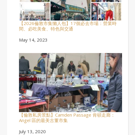
【2026倫敦市集懶人包】17個必去市場：營業時
間、必吃美食、特色與交通
Date
May 14, 2023
【倫敦私房景點】Camden Passage 肯頓走廊：
Angel 區的最美古董市集
Date
July 13, 2020