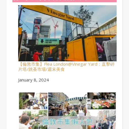
【倫敦市集】Flea London@Vinegar Yard：直擊碎
片塔/跳蚤市場/週末美食
Date
January 8, 2024