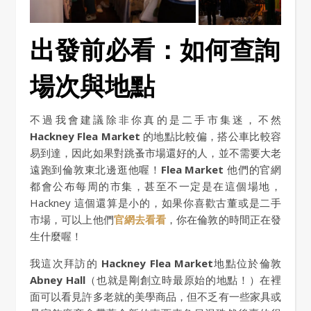
出發前必看：如何查詢
場次與地點
不過我會建議除非你真的是二手市集迷，不然
Hackney Flea Market
的地點比較偏，搭公車比較容
易到達，因此如果對跳蚤市場還好的人，並不需要大老
遠跑到倫敦東北邊逛他喔！
Flea Market
他們的官網
都會公布每周的市集，甚至不一定是在這個場地，
Hackney 這個還算是小的，如果你喜歡古董或是二手
市場，可以上他們
官網去看看
，你在倫敦的時間正在發
生什麼喔！
我這次拜訪的
Hackney Flea Market
地點位於倫敦
Abney Hall
（也就是剛創立時最原始的地點！）在裡
面可以看見許多老就的美學商品，但不乏有一些家具或