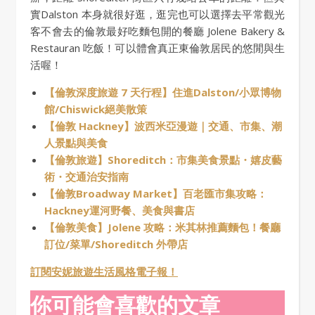
實Dalston 本身就很好逛，逛完也可以選擇去平常觀光
客不會去的倫敦最好吃麵包開的餐廳 Jolene Bakery &
Restauran 吃飯！可以體會真正東倫敦居民的悠閒與生
活喔！
【倫敦深度旅遊 7 天行程】住進Dalston/小眾博物
館/Chiswick絕美散策
【倫敦 Hackney】波西米亞漫遊｜交通、市集、潮
人景點與美食
【倫敦旅遊】Shoreditch：市集美食景點・嬉皮藝
術・交通治安指南
【倫敦Broadway Market】百老匯市集攻略：
Hackney運河野餐、美食與書店
【倫敦美食】Jolene 攻略：米其林推薦麵包！餐廳
訂位/菜單/Shoreditch 外帶店
訂閱安妮旅遊生活風格電子報！
你可能會喜歡的文章