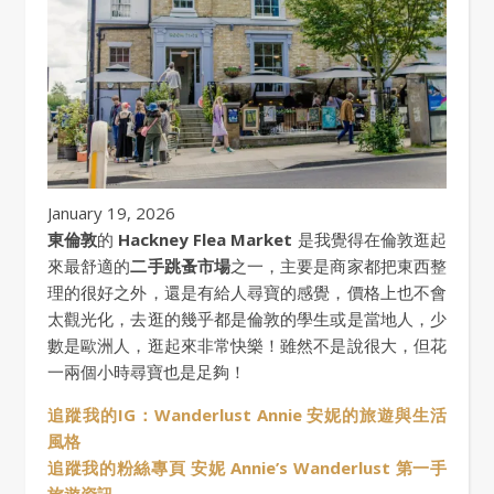
January 19, 2026
東倫敦
的
Hackney Flea Market
是我覺得在倫敦逛起
來最舒適的
二手跳蚤市場
之一，主要是商家都把東西整
理的很好之外，還是有給人尋寶的感覺，價格上也不會
太觀光化，去逛的幾乎都是倫敦的學生或是當地人，少
數是歐洲人，逛起來非常快樂！雖然不是說很大，但花
一兩個小時尋寶也是足夠！
追蹤我的IG：Wanderlust Annie 安妮的旅遊與生活
風格
追蹤我的粉絲專頁 安妮 Annie’s Wanderlust 第一手