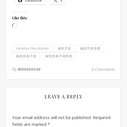
Facebook
X
Like this:
Loading…
Hackney Flea Market
倫敦市集
倫敦市集推薦
倫敦跳蚤市場
倫敦跳蚤市場推薦
By
AnnieSinLee
0 Comments
LEAVE A REPLY
Your email address will not be published.
Required
fields are marked
*