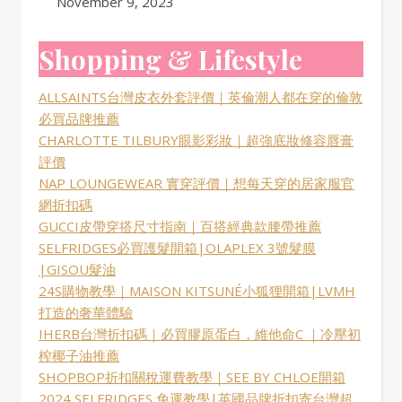
Date
November 9, 2023
Shopping & Lifestyle
ALLSAINTS台灣皮衣外套評價｜英倫潮人都在穿的倫敦
必買品牌推薦
CHARLOTTE TILBURY眼影彩妝｜超強底妝修容唇膏
評價
NAP LOUNGEWEAR 實穿評價｜想每天穿的居家服官
網折扣碼
GUCCI皮帶穿搭尺寸指南｜百搭經典款腰帶推薦
SELFRIDGES必買護髮開箱|OLAPLEX 3號髮膜
|GISOU髮油
24S購物教學｜MAISON KITSUNÉ小狐狸開箱|LVMH
打造的奢華體驗
IHERB台灣折扣碼｜必買膠原蛋白，維他命C ｜冷壓初
榨椰子油推薦
SHOPBOP折扣關稅運費教學｜SEE BY CHLOE開箱
2024 SELFRIDGES 免運教學|英國品牌折扣寄台灣超