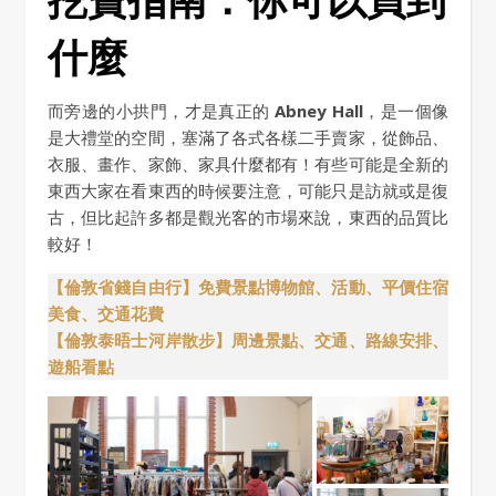
什麼
而旁邊的小拱門，才是真正的
Abney Hall
，是一個像
是大禮堂的空間，塞滿了各式各樣二手賣家，從飾品、
衣服、畫作、家飾、家具什麼都有！有些可能是全新的
東西大家在看東西的時候要注意，可能只是訪就或是復
古，但比起許多都是觀光客的市場來說，東西的品質比
較好！
【倫敦省錢自由行】免費景點博物館、活動、平價住宿
美食、交通花費
【倫敦泰晤士河岸散步】周邊景點、交通、路線安排、
遊船看點