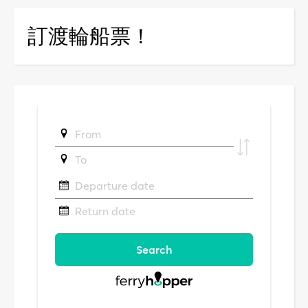
訂渡輪船票！