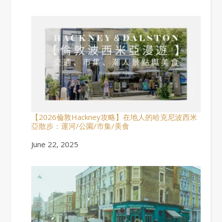
【2026倫敦Hackney攻略】在地人的哈克尼波西米
亞散步：運河/公園/市集/美食
Date
June 22, 2025