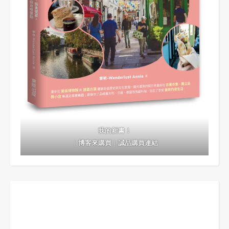
我的新書！
｜
博客來購買
｜
誠品購買連結