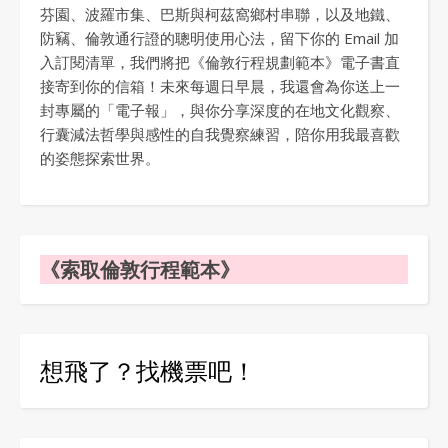
芬園、波羅市集、巴斯與柯茲窩鄉村串聯，以及地鐵、
防竊、倫敦通行證的聰明使用心法，留下你的 Email 加
入訂閱清單，我們將把《倫敦行程規劃範本》電子書直
接寄到你的信箱！未來每週日早晨，我還會為你送上一
封專屬的「電子報」，與你分享深度的在地文化觀察、
行囊減法哲學與感性的自我覺察練習，陪你用我最喜歡
的姿態探索世界。
《索取倫敦行程範本》
想飛了？找機票吧！