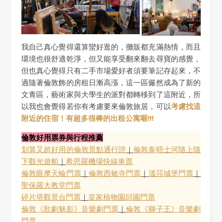
我自己真心覺得還算蠻好逛的，攤販都充滿熱情，而且
環境也很舒適乾淨，但又能享受翻來翻去尋寶的感覺，
但也真心覺得只有二手市場愛好者須要筆記存起來，不
過隨著倫敦飾的房租日漸高漲，這一區儼然成為了新的
文青區，藝術家與大學生的派對都轉移到了這附近，所
以我也會覺得若你有考慮要來倫敦旅居，可以
考慮找這
附近的住宿！有超多很棒的出租公寓喔!!!
倫敦好用票券與行程推薦
划算又超好用的倫敦景點通行證
｜
倫敦泰晤士河隨上隨
下觀光遊船
｜
希思羅機場快線車票
倫敦眼摩天輪門票
｜
倫敦西敏寺門票
｜
溫莎城堡門票
｜
聖保羅大教堂門票
碎片塔觀景台門票
｜
皇家植物園邱園門票
倫敦《歌劇魅影》音樂劇門票
｜
倫敦《獅子王》音樂劇
門票