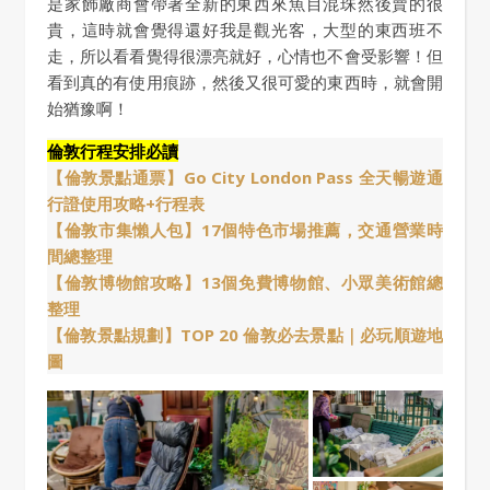
是家飾廠商會帶著全新的東西來魚目混珠然後賣的很
貴，這時就會覺得還好我是觀光客，大型的東西班不
走，所以看看覺得很漂亮就好，心情也不會受影響！但
看到真的有使用痕跡，然後又很可愛的東西時，就會開
始猶豫啊！
倫敦行程安排必讀
【倫敦景點通票】Go City London Pass 全天暢遊通
行證使用攻略+行程表
【倫敦市集懶人包】17個特色市場推薦，交通營業時
間總整理
【倫敦博物館攻略】13個免費博物館、小眾美術館總
整理
【倫敦景點規劃】TOP 20 倫敦必去景點｜必玩順遊地
圖