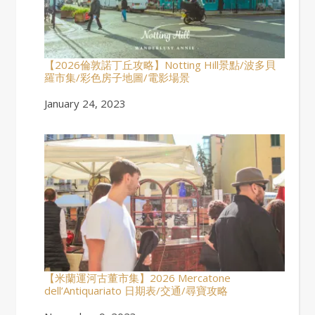
【2026倫敦諾丁丘攻略】Notting Hill景點/波多貝
羅市集/彩色房子地圖/電影場景
Date
January 24, 2023
【米蘭運河古董市集】2026 Mercatone
dell’Antiquariato 日期表/交通/尋寶攻略