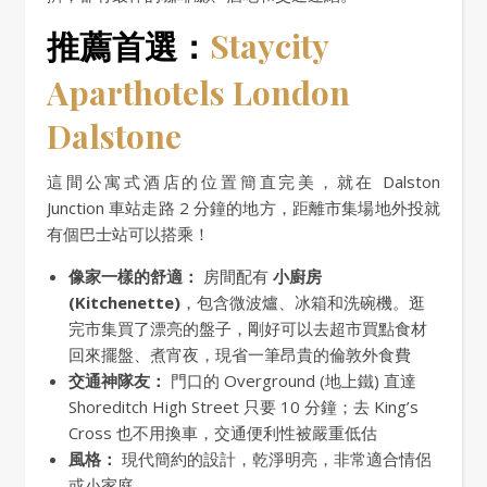
推薦首選：
Staycity
Aparthotels London
Dalstone
這間公寓式酒店的位置簡直完美，就在 Dalston
Junction 車站走路 2 分鐘的地方，距離市集場地外投就
有個巴士站可以搭乘！
像家一樣的舒適：
房間配有
小廚房
(Kitchenette)
，包含微波爐、冰箱和洗碗機。逛
完市集買了漂亮的盤子，剛好可以去超市買點食材
回來擺盤、煮宵夜，現省一筆昂貴的倫敦外食費
交通神隊友：
門口的 Overground (地上鐵) 直達
Shoreditch High Street 只要 10 分鐘；去 King’s
Cross 也不用換車，交通便利性被嚴重低估
風格：
現代簡約的設計，乾淨明亮，非常適合情侶
或小家庭