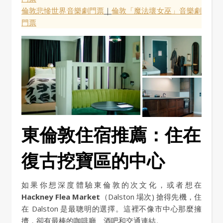
倫敦悲慘世界音樂劇門票
｜
倫敦「魔法壞女巫」音樂劇
門票
東倫敦住宿推薦：住在
復古挖寶區的中心
如果你想深度體驗東倫敦的次文化，或者想在
Hackney Flea Market
（Dalston 場次) 搶得先機，住
在 Dalston 是最聰明的選擇。這裡不像市中心那麼擁
擠，卻有最棒的咖啡廳、酒吧和交通連結。