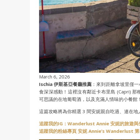
March 6, 2026
Ischia 伊斯基亞餐廳推薦
：來到距離拿坡里僅一
食深深感動！這裡沒有鄰近卡布里島 (Capri
可思議的在地葡萄酒，以及充滿人情味的小餐館
這篇攻略將為你精選 3 間安妮親自吃過、連在
追蹤我的IG：Wanderlust Annie 安妮的旅遊
追蹤我的粉絲專頁 安妮 Annie’s Wanderlus