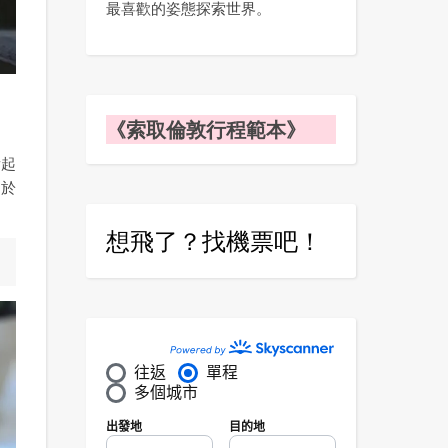
最喜歡的姿態探索世界。
《索取倫敦行程範本》
看起
，於
想飛了？找機票吧！