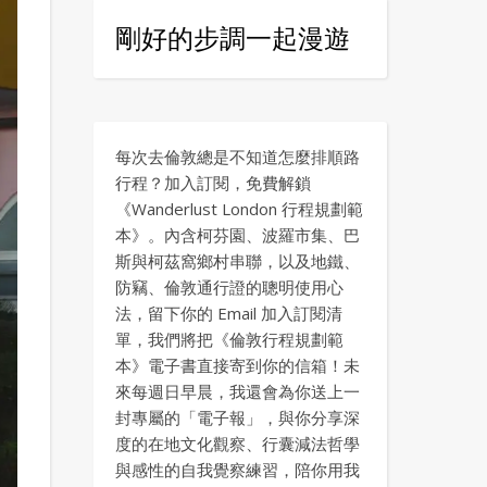
剛好的步調一起漫遊
每次去倫敦總是不知道怎麼排順路
行程？加入訂閱，免費解鎖
《Wanderlust London 行程規劃範
本》。內含柯芬園、波羅市集、巴
斯與柯茲窩鄉村串聯，以及地鐵、
防竊、倫敦通行證的聰明使用心
法，留下你的 Email 加入訂閱清
單，我們將把《倫敦行程規劃範
本》電子書直接寄到你的信箱！未
來每週日早晨，我還會為你送上一
封專屬的「電子報」，與你分享深
度的在地文化觀察、行囊減法哲學
與感性的自我覺察練習，陪你用我