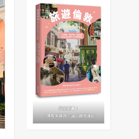
我的新書！
｜
博客來購買
｜
誠品購買連結