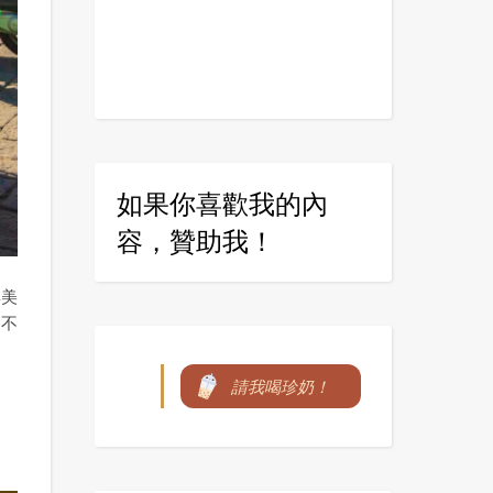
如果你喜歡我的內
容，贊助我！
與美
到不
請我喝珍奶！