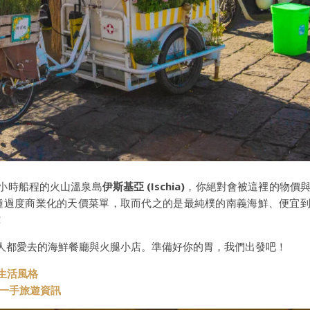
小時船程的火山溫泉島
伊斯基亞 (Ischia)
，你絕對會被這裡的物價
) 那種過度商業化的天價菜單，取而代之的是最純樸的南義海鮮、便宜
！
地人都愛去的海鮮餐廳與火腿小店。準備好你的胃，我們出發吧！
與生活風格
t 第一手旅遊資訊