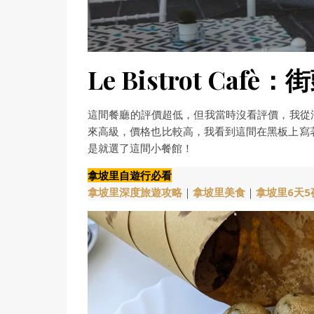
Le Bistrot Ca
這間餐廳的評價超低，但我當時沒看評價，我從
來高級，價格也比較高，我看到這間在黑板上寫
是就選了這間小餐館！
拿坡里自遊行必看
拿坡里深度旅遊攻略
｜
拿坡里美食
｜
拿坡里6天5