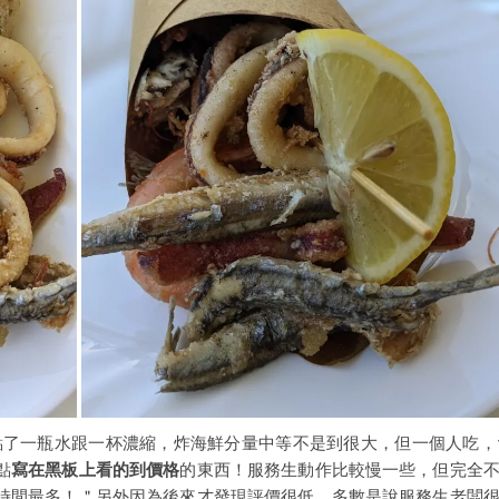
點了一瓶水跟一杯濃縮，炸海鮮分量中等不是到很大，但一個人吃，
點
寫在黑板上看的到價格
的東西！服務生動作比較慢一些，但完全
時間最多！＂另外因為後來才發現評價很低，多數是說服務生老闆