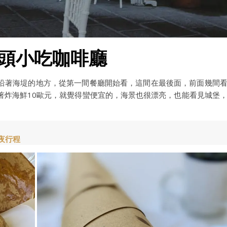
fè：街頭小吃咖啡廳
沿著海堤的地方，從第一間餐廳開始看，這間在最後面，前面幾間
著炸海鮮10歐元，就覺得蠻便宜的，海景也很漂亮，也能看見城堡
夜行程