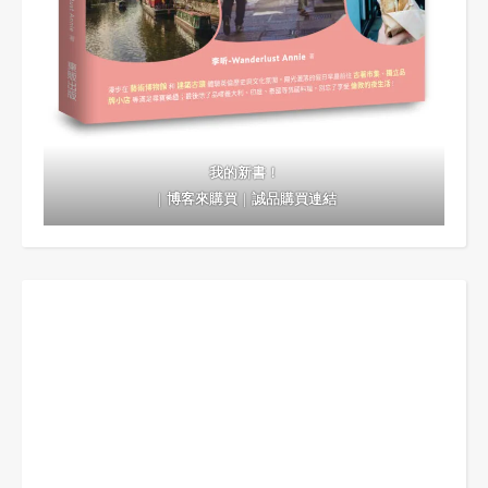
我的新書！
｜
博客來購買
｜
誠品購買連結