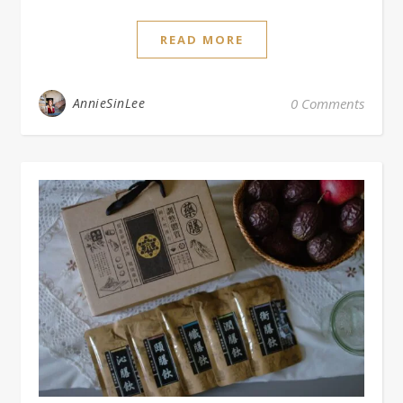
READ MORE
AnnieSinLee
0 Comments