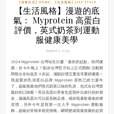
,
【居家生活】HOME
【生活風格】LIFE STYLE
【生活風格】漫遊的底
氣： Myprotein 高蛋白
評價，英式奶茶到運動
服健康美學
August 1, 2024
2024 Myprotein 台灣站生日慶「最初的起點」快閃優
惠：於 8/8 晚上 7 點於台灣官方站上正式開跑! 活動期
間祭出全站低至 4 折起、滿額好禮五重送等重磅優惠！
我超愛的乳清蛋白品牌 Myprotein 居然已經七週年
了，超級推薦他們英式奶茶口味的乳清，也式在台灣賣
最好的口味喔！而且高蛋白零食也是我外出旅行的好朋
友，滿滿高蛋白可以延長飽足感，戒掉我暴飲暴食的壞
習慣，另外今年是我第一次入手 Myprotein 運動服
飾，超級好穿根本相見恨晚，瞬間變成我最推薦的必買