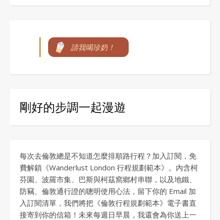
請我喝珍奶！
剛好的步調一起漫遊
每次去倫敦總是不知道怎麼排順路行程？加入訂閱，免
費解鎖《Wanderlust London 行程規劃範本》。內含柯
芬園、波羅市集、巴斯與柯茲窩鄉村串聯，以及地鐵、
防竊、倫敦通行證的聰明使用心法，留下你的 Email 加
入訂閱清單，我們將把《倫敦行程規劃範本》電子書直
接寄到你的信箱！未來每週日早晨，我還會為你送上一