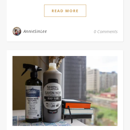
READ MORE
AnnieSinLee
0 Comments