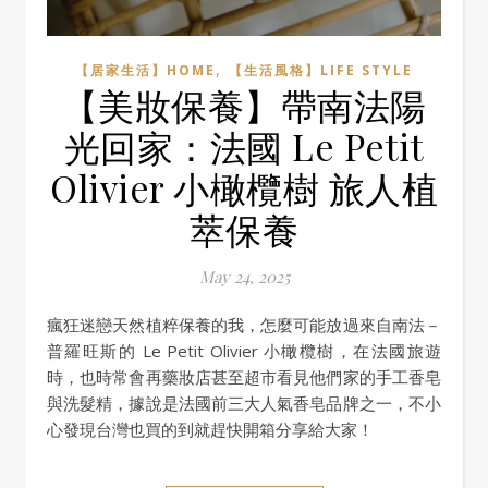
,
【居家生活】HOME
【生活風格】LIFE STYLE
【美妝保養】帶南法陽
光回家：法國 Le Petit
Olivier 小橄欖樹 旅人植
萃保養
May 24, 2025
瘋狂迷戀天然植粹保養的我，怎麼可能放過來自南法－
普羅旺斯的 Le Petit Olivier 小橄欖樹，在法國旅遊
時，也時常會再藥妝店甚至超市看見他們家的手工香皂
與洗髮精，據說是法國前三大人氣香皂品牌之一，不小
心發現台灣也買的到就趕快開箱分享給大家！