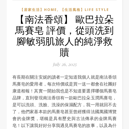
,
【居家生活】HOME
【生活風格】LIFE STYLE
【南法香頌】 歐巴拉朵
馬賽皂 評價，從頭洗到
腳敏弱肌旅人的純淨救
贖
July 26, 2025
有長期在關注安妮的讀者一定知道我個人就是南法香頌
馬賽皂的愛用者，每次特價或是買一送一都會在社團好
康道相報！其實一開始我也是不知道要選擇哪個馬賽皂
品牌，直到發現南法香頌有一款歐巴拉朵玉潤馬賽皂，
是可以洗頭、洗臉、洗澡的保濕配方，我一用就回不去
了，他們家基本款的馬賽皂甚至曾經獲得法國萬國博覽
會的金牌獎，堪稱是具有歷史與古法傳承的金牌馬賽
皂！以下讓我好好分享我遇見馬賽皂的故事，以及為什