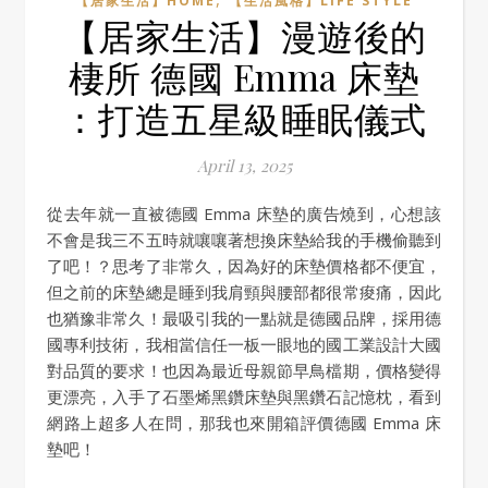
【居家生活】HOME
【生活風格】LIFE STYLE
【居家生活】漫遊後的
棲所 德國 Emma 床墊
：打造五星級睡眠儀式
April 13, 2025
從去年就一直被德國 Emma 床墊的廣告燒到，心想該
不會是我三不五時就嚷嚷著想換床墊給我的手機偷聽到
了吧！？思考了非常久，因為好的床墊價格都不便宜，
但之前的床墊總是睡到我肩頸與腰部都很常痠痛，因此
也猶豫非常久！最吸引我的一點就是德國品牌，採用德
國專利技術，我相當信任一板一眼地的國工業設計大國
對品質的要求！也因為最近母親節早鳥檔期，價格變得
更漂亮，入手了石墨烯黑鑽床墊與黑鑽石記憶枕，看到
網路上超多人在問，那我也來開箱評價德國 Emma 床
墊吧！