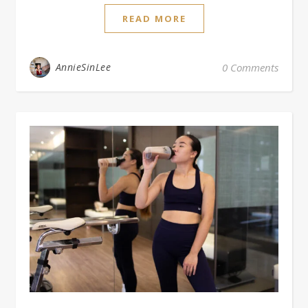
READ MORE
AnnieSinLee
0 Comments