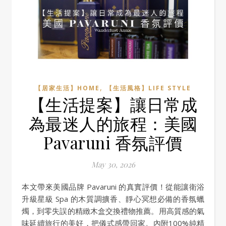
,
【居家生活】HOME
【生活風格】LIFE STYLE
【生活提案】讓日常成
為最迷人的旅程：美國
Pavaruni 香氛評價
May 30, 2026
本文帶來美國品牌 Pavaruni 的真實評價！從能讓衛浴
升級星級 Spa 的木質調擴香、靜心冥想必備的香氛蠟
燭，到零失誤的精緻木盒交換禮物推薦。用高質感的氣
味延續旅行的美好，把儀式感帶回家。內附100%純精