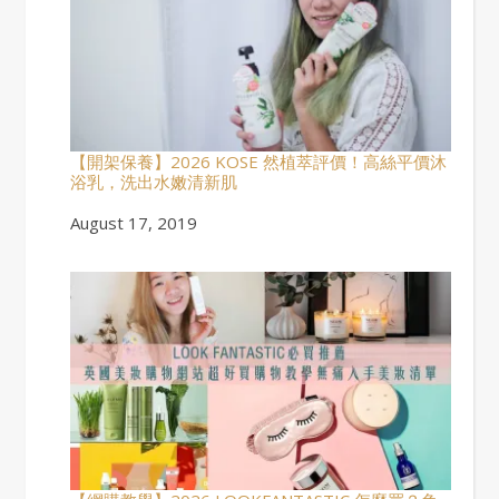
【開架保養】2026 KOSE 然植萃評價！高絲平價沐
浴乳，洗出水嫩清新肌
Date
August 17, 2019