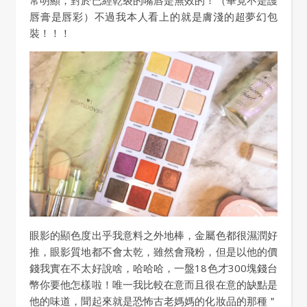
常明顯，對於已經乾裂的嘴唇是無效的！（畢竟不是護
唇膏是唇彩）不過我本人看上的就是膚淺的超夢幻包
裝！！！
眼影的顯色度出乎我意料之外地棒，金屬色都很濕潤好
推，眼影質地都不會太乾，雖然會飛粉，但是以他的價
錢我實在不太好說啥，哈哈哈，一盤18色才300塊錢台
幣你要他怎樣啦！唯一我比較在意而且很在意的缺點是
他的味道，聞起來就是恐怖古老媽媽的化妝品的那種＂