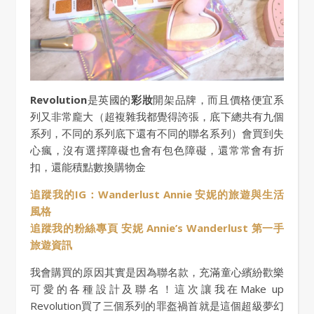
Revolution
是英國的
彩妝
開架品牌，而且價格便宜系
列又非常龐大（超複雜我都覺得誇張，底下總共有九個
系列，不同的系列底下還有不同的聯名系列）會買到失
心瘋，沒有選擇障礙也會有包色障礙，還常常會有折
扣，還能積點數換購物金
追蹤我的IG：Wanderlust Annie 安妮的旅遊與生活
風格
追蹤我的粉絲專頁 安妮 Annie’s Wanderlust 第一手
旅遊資訊
我會購買的原因其實是因為聯名款，充滿童心繽紛歡樂
可愛的各種設計及聯名！這次讓我在Make up
Revolution買了三個系列的罪盔禍首就是這個超級夢幻