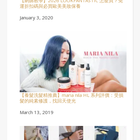
【網購教學】2026 LOOKFANTASTIC 怎麼買？免
運折扣碼與必買歐美美妝保養
Date
January 3, 2020
【養髮洗髮精推薦】maria nila HL 系列評價：受損
髮的純素修護，找回天使光
Date
March 13, 2019