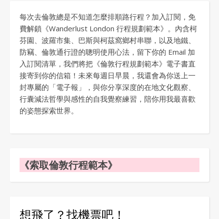
每次去倫敦總是不知道怎麼排順路行程？加入訂閱，免
費解鎖《Wanderlust London 行程規劃範本》。內含柯
芬園、波羅市集、巴斯與柯茲窩鄉村串聯，以及地鐵、
防竊、倫敦通行證的聰明使用心法，留下你的 Email 加
入訂閱清單，我們將把《倫敦行程規劃範本》電子書直
接寄到你的信箱！未來每週日早晨，我還會為你送上一
封專屬的「電子報」，與你分享深度的在地文化觀察、
行囊減法哲學與感性的自我覺察練習，陪你用我最喜歡
的姿態探索世界。
《索取倫敦行程範本》
想飛了？找機票吧！