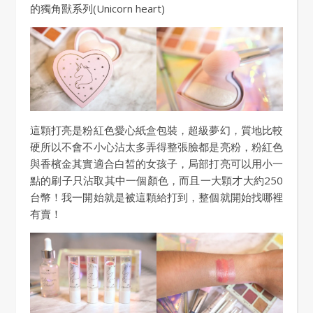
的獨角獸系列(Unicorn heart)
這顆打亮是粉紅色愛心紙盒包裝，超級夢幻，質地比較
硬所以不會不小心沾太多弄得整張臉都是亮粉，粉紅色
與香檳金其實適合白皙的女孩子，局部打亮可以用小一
點的刷子只沾取其中一個顏色，而且一大顆才大約250
台幣！我一開始就是被這顆給打到，整個就開始找哪裡
有賣！