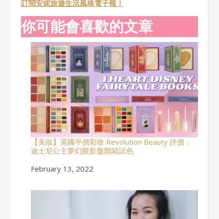
訂閱安妮旅遊生活風格電子報！
你可能會喜歡的文章
【美妝】英國平價彩妝 Revolution Beauty 評價：
迪士尼公主夢幻眼影盤開箱試色
Date
February 13, 2022