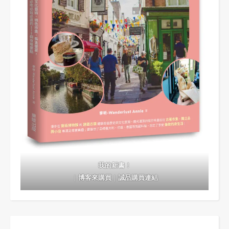
我的新書！
｜
博客來購買
｜
誠品購買連結