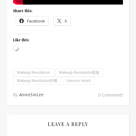
Share this:
Facebook
X
Like this:
Loading…
Makeup Revolution
Makeup Revolution彩妝
Makeup Revolution評價
Unicorn Heart
By
AnnieSinLee
0 Comments
LEAVE A REPLY