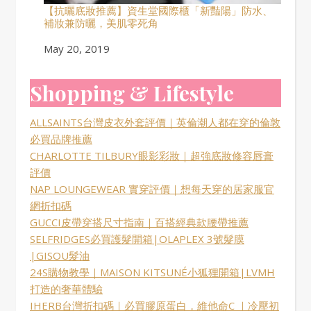
【抗曬底妝推薦】資生堂國際櫃「新豔陽」防水、
補妝兼防曬，美肌零死角
Date
May 20, 2019
Shopping & Lifestyle
ALLSAINTS台灣皮衣外套評價｜英倫潮人都在穿的倫敦
必買品牌推薦
CHARLOTTE TILBURY眼影彩妝｜超強底妝修容唇膏
評價
NAP LOUNGEWEAR 實穿評價｜想每天穿的居家服官
網折扣碼
GUCCI皮帶穿搭尺寸指南｜百搭經典款腰帶推薦
SELFRIDGES必買護髮開箱|OLAPLEX 3號髮膜
|GISOU髮油
24S購物教學｜MAISON KITSUNÉ小狐狸開箱|LVMH
打造的奢華體驗
IHERB台灣折扣碼｜必買膠原蛋白，維他命C ｜冷壓初