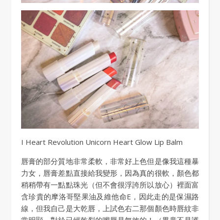
I Heart Revolution Unicorn Heart Glow Lip Balm
唇膏的部分質地非常柔軟，非常好上色但是像我這種暴
力女，唇膏差點直接給我變形，因為真的很軟，顏色都
稍稍帶有一點點珠光（但不會很浮誇所以放心）裡面富
含珍貴的摩洛哥堅果油及維他命E，因此走的是保濕路
線，但我自己是大乾唇，上試色右二那個顏色時唇紋非