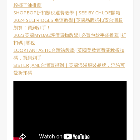
榨椰子油推薦
SHOPBOP折扣關稅運費教學｜SEE BY CHLOE開箱
2024 SELFRIDGES 免運教學|英國品牌折扣寄台灣超
划算！買到剁手！
2023英國MYBAG評價購物教學|必買包款手袋推薦|折
扣碼|關稅
LOOKFANTASTIC台灣站教學|英國美妝運費關稅折扣
碼，買到剁手
SISTER JANE台灣買得到｜英國浪漫服裝品牌，浮誇可
愛折扣碼