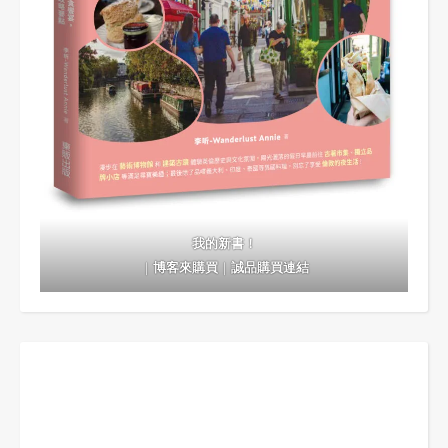
我的新書！
｜
博客來購買
｜
誠品購買連結