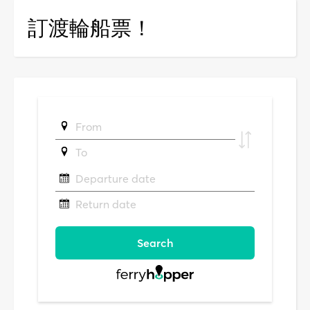
訂渡輪船票！