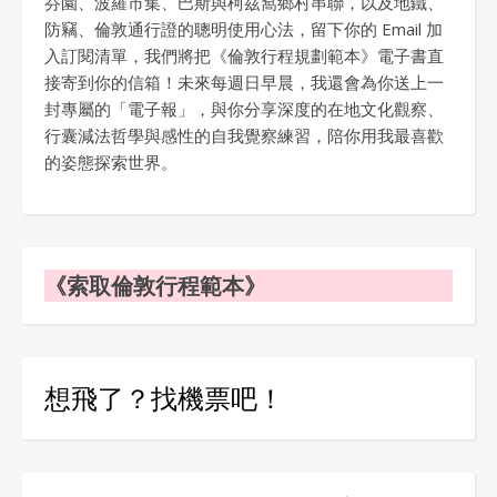
芬園、波羅市集、巴斯與柯茲窩鄉村串聯，以及地鐵、
防竊、倫敦通行證的聰明使用心法，留下你的 Email 加
入訂閱清單，我們將把《倫敦行程規劃範本》電子書直
接寄到你的信箱！未來每週日早晨，我還會為你送上一
封專屬的「電子報」，與你分享深度的在地文化觀察、
行囊減法哲學與感性的自我覺察練習，陪你用我最喜歡
的姿態探索世界。
《索取倫敦行程範本》
想飛了？找機票吧！