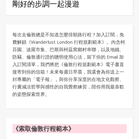
剛好的步調一起漫遊
每次去倫敦總是不知道怎麼排順路行程？加入訂閱，免
費解鎖《Wanderlust London 行程規劃範本》。內含柯
芬園、波羅市集、巴斯與柯茲窩鄉村串聯，以及地鐵、
防竊、倫敦通行證的聰明使用心法，留下你的 Email 加
入訂閱清單，我們將把《倫敦行程規劃範本》電子書直
接寄到你的信箱！未來每週日早晨，我還會為你送上一
封專屬的「電子報」，與你分享深度的在地文化觀察、
行囊減法哲學與感性的自我覺察練習，陪你用我最喜歡
的姿態探索世界。
《索取倫敦行程範本》