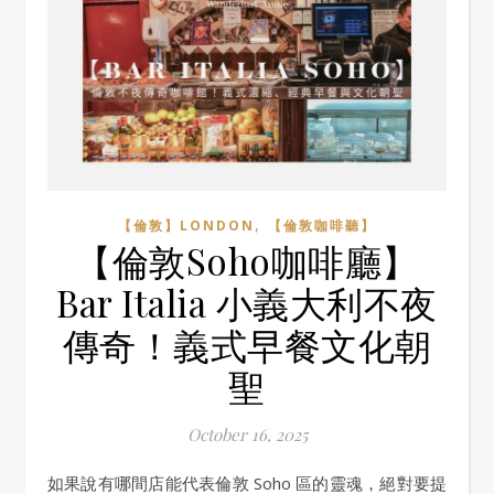
,
【倫敦】LONDON
【倫敦咖啡聽】
【倫敦Soho咖啡廳】
Bar Italia 小義大利不夜
傳奇！義式早餐文化朝
聖
October 16, 2025
如果說有哪間店能代表倫敦 Soho 區的靈魂，絕對要提