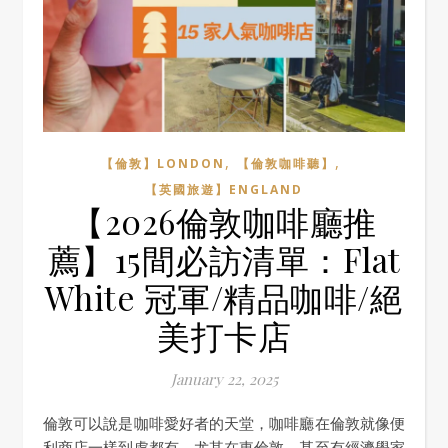
,
,
【倫敦】LONDON
【倫敦咖啡聽】
【英國旅遊】ENGLAND
【2026倫敦咖啡廳推
薦】15間必訪清單：Flat
White 冠軍/精品咖啡/絕
美打卡店
January 22, 2025
倫敦可以說是咖啡愛好者的天堂，咖啡廳在倫敦就像便
利商店一樣到處都有，尤其在東倫敦，甚至有經濟學家