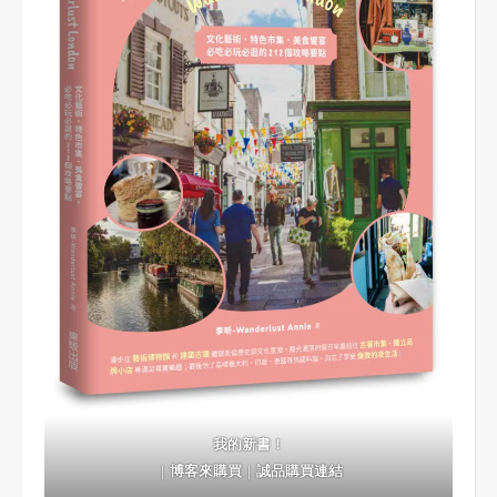
我的新書！
｜
博客來購買
｜
誠品購買連結