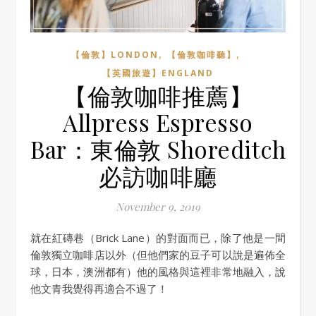
,
,
【倫敦】LONDON
【倫敦咖啡聽】
【英國旅遊】ENGLAND
【倫敦咖啡推薦】
Allpress Espresso
Bar：東倫敦 Shoreditch
必訪咖啡廳
November 9, 2019
就在紅磚巷（Brick Lane）的對面而已，除了他是一間
倫敦獨立咖啡店以外（但他們家的豆子可以說是遍佈全
球，日本，澳洲都有）他的風格與這裡非常地融入，說
他文青我覺得再適合不過了！