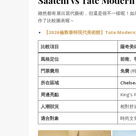
Saatchi vs Tate Modern
雖然都有展出當代藝術，但還是很不一樣呢！如
作了比較圖表喔～
【2026倫敦泰特現代美術館】Tate Mod
比較項目
薩奇美術館
風格定位
前衛、
門票費用
免費
(
所在區域
Chels
周邊亮點
King’s
人潮狀況
相對舒
適合對象
時尚文