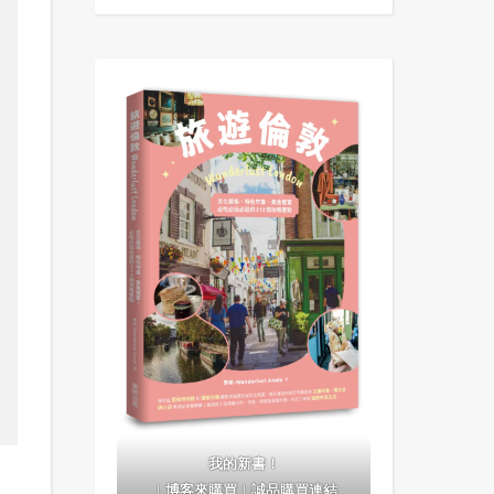
我的新書！
｜
博客來購買
｜
誠品購買連結