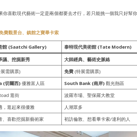
果你喜歡現代藝術一定是兩個都要去才行，若只能挑一個我只好幫
ern免費觀景台、鎮館之寶畢卡索
 (Saatchi Gallery)
泰特現代美術館 (Tate Modern)
爭議、挖掘新秀
大師經典、藝術史脈絡
特展需購票)
免費
(特展需購票)
ea (切爾西)
優雅富人區
South Bank (南岸)
觀光熱區
 Road 逛街
波羅市場、聖保羅大教堂
適，逛起來很優雅
人潮眾多
青、喜歡挖掘新藝術家
初訪倫敦、想看畢卡索/達利的人