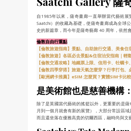
Saatchi Gall
自1985年以來，薩奇畫廊一直舉辦當代藝術展
Saatchi）的收藏為基礎，使薩奇畫廊成為全
史的新篇章，而今年是薩奇藝廊 40 周年，依
倫敦自由行重點
【倫敦旅遊指南】景點、自助旅行交通、美食住
【倫敦旅遊】各區必去景點&住宿治安指南｜輕
【倫敦交通攻略】地鐵票上限、信用卡、牡蠣卡
【倫敦四季穿搭】旅遊天氣怎麼穿？行李打包、
【歐洲網卡推薦】eSIM 怎麼買？實體SIM卡比
是美術館也是慈善機構
除了是英國當代藝術的搖籃以外，更重要的是薩
月到一個月就會有新的展覽），大部分常設區域
而且還坐落在優雅高貴的切爾西區，融時尚與文