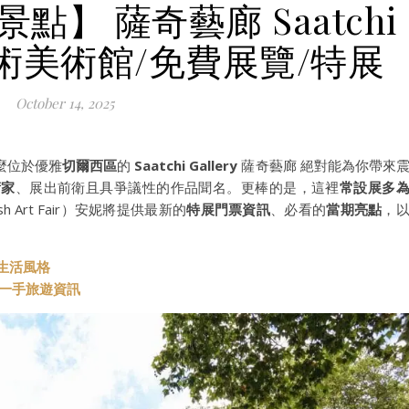
點】 薩奇藝廊 Saatchi
代藝術美術館/免費展覽/特展
October 14, 2025
麼位於優雅
切爾西區
的
Saatchi Gallery
薩奇藝廊 絕對能為你帶來
術家
、展出前衛且具爭議性的作品聞名。更棒的是，這裡
常設展多
 Art Fair）安妮將提供最新的
特展門票資訊
、必看的
當期亮點
，
與生活風格
t 第一手旅遊資訊