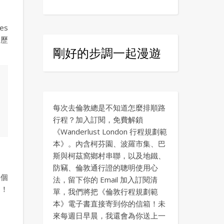
es
了歷
剛好的步調一起漫遊
每次去倫敦總是不知道怎麼排順路
行程？加入訂閱，免費解鎖
《Wanderlust London 行程規劃範
本》。內含柯芬園、波羅市集、巴
斯與柯茲窩鄉村串聯，以及地鐵、
防竊、倫敦通行證的聰明使用心
半個
法，留下你的 Email 加入訂閱清
）！
單，我們將把《倫敦行程規劃範
本》電子書直接寄到你的信箱！未
來每週日早晨，我還會為你送上一