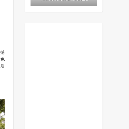
震撼
為免
以及