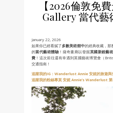
【2026倫敦免費景
Gallery 當
January 22, 2026
如果你已經看膩了
多數美術館中
的經典收藏，那
的
當代藝術體驗
！薩奇畫廊以發掘
英國新銳藝
費
！這次前往還有幸遇到英國藝術博覽會（British
交通指南！
追蹤我的IG：Wanderlust Annie 安妮的旅遊
追蹤我的粉絲專頁 安妮 Annie’s Wanderlus