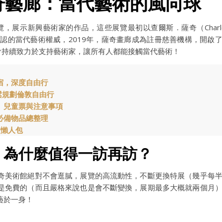
ery 薩奇藝廊：當代藝術的風向球
覽，展示新興藝術家的作品，這些展覽最初以查爾斯．薩奇（Charl
球公認的當代藝術權威，2019年，薩奇畫廊成為註冊慈善機構，開啟
然會持續致力於支持藝術家，讓所有人都能接觸當代藝術！
宿，深度自由行
鬆規劃倫敦自由行
、兒童票與注意事項
必備物品總整理
較懶人包
：為什麼值得一訪再訪？
奇美術館絕對不會逛膩，展覽的高流動性，不斷更換特展（幾乎每
是免費的（而且嚴格來說也是會不斷變換，展期最多大概就兩個月
藝於一身！