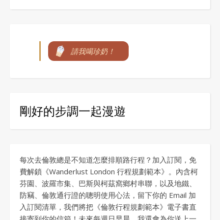
請我喝珍奶！
剛好的步調一起漫遊
每次去倫敦總是不知道怎麼排順路行程？加入訂閱，免
費解鎖《Wanderlust London 行程規劃範本》。內含柯
芬園、波羅市集、巴斯與柯茲窩鄉村串聯，以及地鐵、
防竊、倫敦通行證的聰明使用心法，留下你的 Email 加
入訂閱清單，我們將把《倫敦行程規劃範本》電子書直
接寄到你的信箱！未來每週日早晨，我還會為你送上一