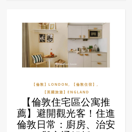
,
,
【倫敦】LONDON
【倫敦住宿】
【英國旅遊】ENGLAND
【倫敦住宅區公寓推
薦】避開觀光客！住進
倫敦日常：廚房、治安