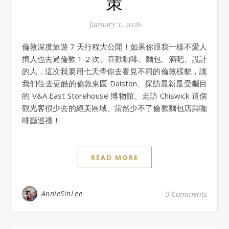
策
January 1, 2026
倫敦深度旅遊 7 天行程大公開！如果你跟我一樣不愛人
擠人也去過倫敦 1-2 次、喜歡咖啡、麵包、酒吧、設計
的人，這次我要用七天帶你去看見不同的倫敦樣貌，讓
我們住去更酷的倫敦東區 Dalston、探訪最新最受矚目
的 V&A East Storehouse 博物館、走訪 Chiswick 這個
觀光客很少去的絕美區域、當然少不了倫敦麵包店與咖
啡廳巡禮！
READ MORE
AnnieSinLee
0 Comments