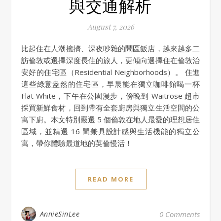
與交通解析
August 7, 2026
比起住在人潮擁擠、深夜吵雜的鬧區飯店，越來越多二
訪倫敦或選擇深度長住的旅人，更傾向選擇住在倫敦治
安好的住宅區（Residential Neighborhoods）。 住進
這些綠意盎然的住宅區，早晨能在獨立咖啡館喝一杯
Flat White，下午在公園漫步，傍晚到 Waitrose 超市
採買新鮮食材，回到帶有全套廚房與獨立生活空間的公
寓下廚。本文特別嚴選 5 個倫敦在地人最愛的理想居住
區域，並精選 16 間兼具設計感與生活機能的獨立公
寓，帶你體驗最道地的英倫慢活！
READ MORE
AnnieSinLee
0 Comments