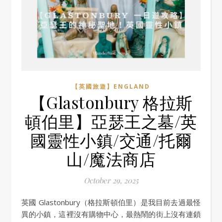
【英國旅遊】ENGLAND
【Glastonbury 格拉斯
頓伯里】亞瑟王之墓/英
國靈性小鎮/交通/托爾
山/魔法商店
October 29, 2025
英國 Glastonbury（格拉斯頓伯里）是我目前去過最怪
異的小鎮，這裡沒有購物中心，最熱鬧的街上沒有連鎖