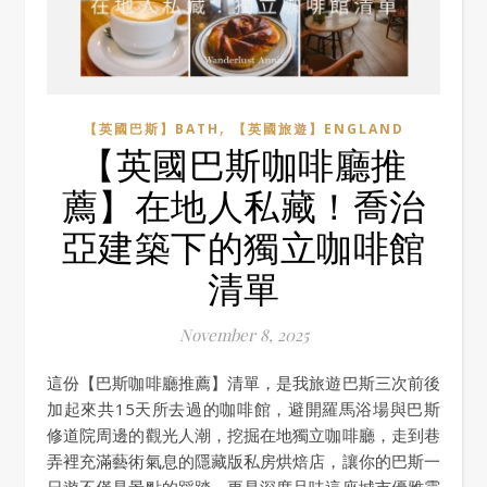
,
【英國巴斯】BATH
【英國旅遊】ENGLAND
【英國巴斯咖啡廳推
薦】在地人私藏！喬治
亞建築下的獨立咖啡館
清單
November 8, 2025
這份【巴斯咖啡廳推薦】清單，是我旅遊巴斯三次前後
加起來共15天所去過的咖啡館，避開羅馬浴場與巴斯
修道院周邊的觀光人潮，挖掘在地獨立咖啡廳，走到巷
弄裡充滿藝術氣息的隱藏版私房烘焙店，讓你的巴斯一