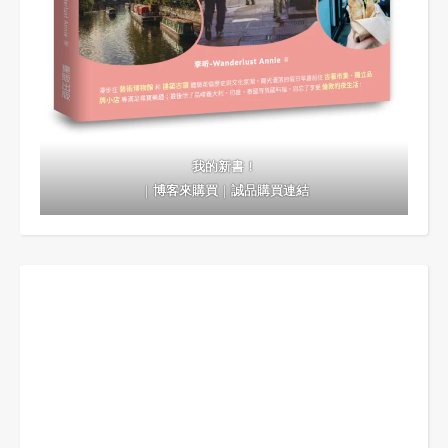
我的新書！
｜
博客來購買
｜
誠品購買連結