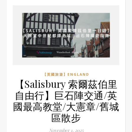
【英國旅遊】ENGLAND
【Salisbury 索爾茲伯里
自由行】巨石陣交通/英
國最高教堂/大憲章/舊城
區散步
November 1, 2025