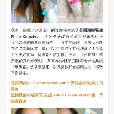
我有一個藏了超過五年的護髮秘密武器
英國頭髮醫生
Philip Kingsley
，這個深受政商名流與好萊塢巨星
（包含優雅的奧黛麗赫本！）喜愛的品牌，過去我只能
在跨境電商購買，最近發現台灣終於有代理商了！生命
中的美好事物，從來都不該妥協。今天，這位擁有五年
資歷的真鐵粉安妮，要來為妳們深度開箱他最經典的
『璀璨霜』洗前護髮術，以及拯救我敏感頭皮的『極致
平衡髮浴』！
追蹤我的IG：Wanderlust Annie 安妮的旅遊與生活
風格
追蹤我的粉絲專頁 安妮 Annie’s Wanderlust 第一手
旅遊資訊