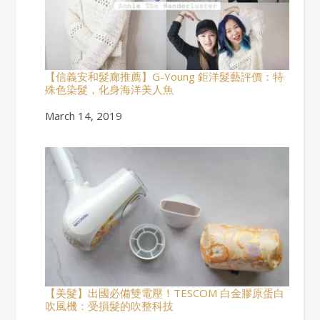
【信義安和髮廊推薦】G-Young 鉅洋髮藝評價：特
殊色染髮，化身海洋美人魚
Date
March 14, 2019
【美髮】出國必備雙電壓！TESCOM 白金膠原蛋白
吹風機：受損髮的吹整科技