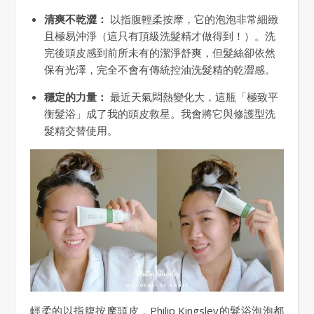
清爽不乾澀：
以指腹輕柔按摩，它的泡泡非常細緻
且極易沖淨（這只有頂級洗髮精才做得到！）。洗
完後頭皮感到前所未有的潔淨舒爽，但髮絲卻依然
保有光澤，完全不會有傳統控油洗髮精的乾澀感。
穩定的力量：
最近天氣悶熱變化大，這瓶「極致平
衡髮浴」成了我的頭皮救星。我會將它與修護型洗
髮精交替使用。
輕柔的以指腹按摩頭皮，Philip Kingsley的髮浴泡泡都