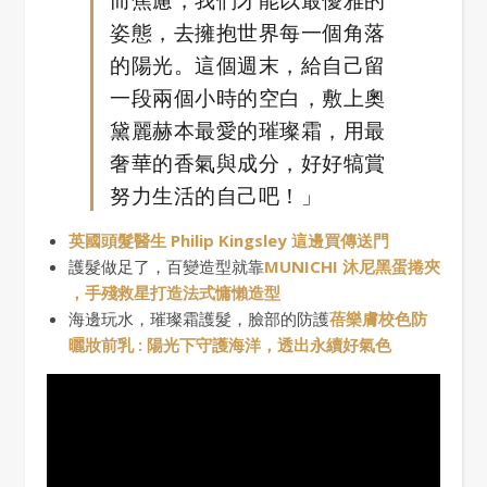
姿態，去擁抱世界每一個角落
的陽光。這個週末，給自己留
一段兩個小時的空白，敷上奧
黛麗赫本最愛的璀璨霜，用最
奢華的香氣與成分，好好犒賞
努力生活的自己吧！」
英國頭髮醫生 Philip Kingsley 這邊買傳送門
護髮做足了，百變造型就靠
MUNICHI 沐尼黑蛋捲夾
，手殘救星打造法式慵懶造型
海邊玩水，璀璨霜護髮，臉部的防護
蓓樂膚校色防
曬妝前乳 : 陽光下守護海洋，透出永續好氣色