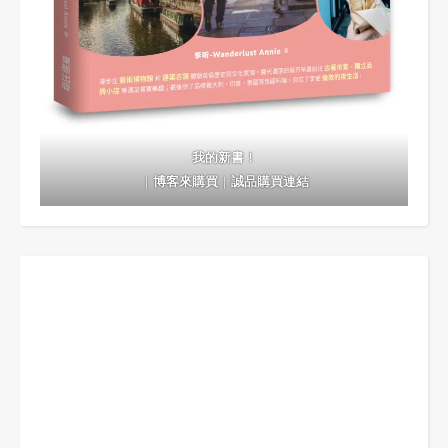
我的新書！
｜
博客來購買
｜
誠品購買連結