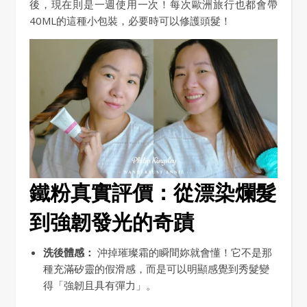
後，現在則是一週使用一次！每次歐洲旅行也都會帶
40ML的這種小包裝，必要時可以修護頭髮！
鐵粉真實評價：從漂染爛髮
到強韌發光的奇蹟
洗後體感：
沖掉璀璨霜的瞬間妳就會懂！它不是那
種充滿矽靈的假滑感，而是可以明顯感覺到秀髮變
得「強韌且具有彈力」。