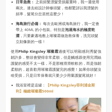
日常急救：
之前頻繁漂髮受損嚴重時，我一週使用
兩次。連去給設計師修頭髮，他都驚訝以我漂髮的
頻率，髮尾分岔居然這麼少！
海島旅行必備：
每次去歐洲或海島旅行，我一定會
帶上 40ML 的小包裝。特別是
泡過海水的極度乾
澀
，只要豪邁地敷上璀璨霜做急救保養，洗完頭髮
立刻像新的一樣！
使用
Philip Kingsley 璀璨霜
過後可以明顯感到秀髮強
韌許多，整頭會變得非常柔順，但是觸感跟使用完潤絲
護髮的感受不太一樣，不是那種滑滑軟軟的，而是強韌
柔順的，超喜歡用璀璨霜護髮完的感覺！如果你頭髮沒
啥受損，只是日常保養就只要少少用量護髮尾就好！
我浴室裡是這罐：
【Philip Kingsley菲利浦金斯
利】極緻璀璨霜500ml