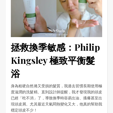
拯救換季敏感：Philip
Kingsley 極致平衡髮
浴
身為粗硬自然捲又受損的髮質，我過去習慣長期使用極
度滋潤的洗髮精。直到設計師提醒，我才發現我的頭皮
已經「吃不消」了，導致換季時容易出油、搔癢甚至出
現頭皮屑。尤其最近天氣悶熱變化又大，他真的幫助我
穩定頭皮不少！