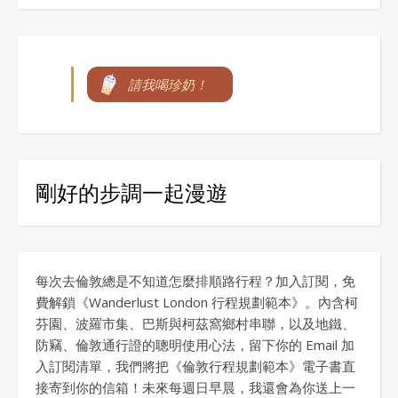
請我喝珍奶！
剛好的步調一起漫遊
每次去倫敦總是不知道怎麼排順路行程？加入訂閱，免
費解鎖《Wanderlust London 行程規劃範本》。內含柯
芬園、波羅市集、巴斯與柯茲窩鄉村串聯，以及地鐵、
防竊、倫敦通行證的聰明使用心法，留下你的 Email 加
入訂閱清單，我們將把《倫敦行程規劃範本》電子書直
接寄到你的信箱！未來每週日早晨，我還會為你送上一