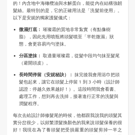
的！內含地中海橄欖油與水解蛋白，能從內在結構強韌
髮絲。最特別的是，它的正確用法是「洗髮前使用」。
以下是安妮的獨家護髮儀式：
微濕打底：
璀璨霜的質地非常紮實（有點像樹
脂），因此先用噴瓶將頭髮噴至「半乾微濕」狀
態，會更容易均勻塗抹。
分區塗抹：
取適量璀璨霜，從髮中段均勻抹至髮尾
（避開頭皮）。
長時間停留（安妮秘訣）：
抹完後我會用浴巾把頭
髮包起來，讓它在頭髮上停留 1 到 3 小時（設計師
認證：停越久效果越好！）。這段時間我會看書、
處理工作，想到再去洗掉，接著進行正常的洗髮與
潤髮程序。
每次去給設計師修髮尾的時候，他都跟我說我的頭髮其
實分岔很少，以頻繁漂髮換顏色的我來說頭髮保養的很
好！我現在為了養頭髮把受損嚴重的頭髮剪掉一半之