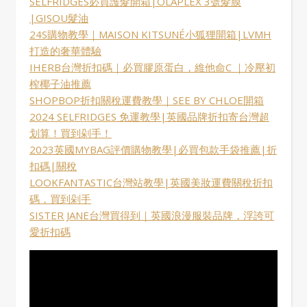
SELFRIDGES必買護髮開箱|OLAPLEX 3號髮膜
|GISOU髮油
24S購物教學｜MAISON KITSUNÉ小狐狸開箱|LVMH
打造的奢華體驗
IHERB台灣折扣碼｜必買膠原蛋白，維他命C ｜冷壓初
榨椰子油推薦
SHOPBOP折扣關稅運費教學｜SEE BY CHLOE開箱
2024 SELFRIDGES 免運教學|英國品牌折扣寄台灣超
划算！買到剁手！
2023英國MYBAG評價購物教學|必買包款手袋推薦|折
扣碼|關稅
LOOKFANTASTIC台灣站教學|英國美妝運費關稅折扣
碼，買到剁手
SISTER JANE台灣買得到｜英國浪漫服裝品牌，浮誇可
愛折扣碼