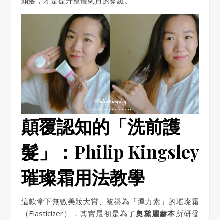
頭髮，才是提升整體氣質的關鍵。
顛覆認知的「洗前護
髮」：Philip Kingsley
璀璨霜用法教學
這款拿下無數美妝大賞、被譽為「彈力素」的璀璨霜
（Elasticizer），其實最初是為了
奧黛麗赫本
所研發