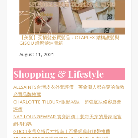
【美髮】受損髮必買髮品：OLAPLEX 結構護髮與
GISOU 蜂蜜髮油開箱
Date
August 11, 2021
Shopping & Lifestyle
ALLSAINTS台灣皮衣外套評價｜英倫潮人都在穿的倫敦
必買品牌推薦
CHARLOTTE TILBURY眼影彩妝｜超強底妝修容唇膏
評價
NAP LOUNGEWEAR 實穿評價｜想每天穿的居家服官
網折扣碼
GUCCI皮帶穿搭尺寸指南｜百搭經典款腰帶推薦