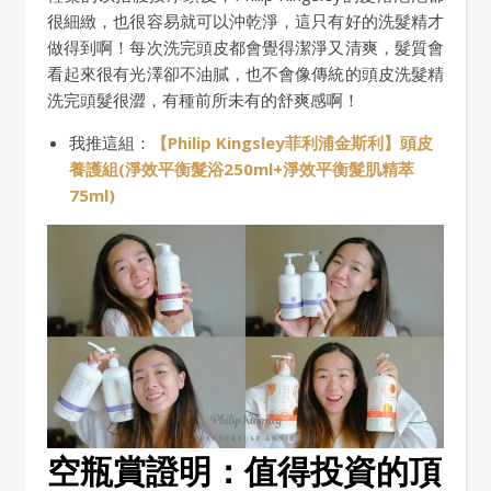
很細緻，也很容易就可以沖乾淨，這只有好的洗髮精才
做得到啊！每次洗完頭皮都會覺得潔淨又清爽，髮質會
看起來很有光澤卻不油膩，也不會像傳統的頭皮洗髮精
洗完頭髮很澀，有種前所未有的舒爽感啊！
我推這組：
【Philip Kingsley菲利浦金斯利】頭皮
養護組(淨效平衡髮浴250ml+淨效平衡髮肌精萃
75ml)
空瓶賞證明：值得投資的頂