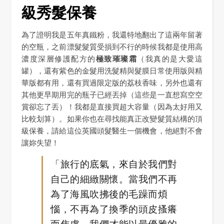
級秀髮保養
為了證明我是五年真鐵粉，我還特地翻出了這兩年留著
的空瓶，之前漂髮髮質受損到不行的時候我都是使用高
濃度深層修護配方的
極致璀璨霜
（我真的是大愛這
罐），還有紫色的金髮用洗髮精與髮膜日常使用版與精
華版都有用，還有買過限定版的荔枝香味，另外也還有
其他更早期用完的瓶子已經丟掉（這些是一直想寫空空
賞卻忘了丟）！我都是直接買超大容量（因為太好用又
比較划算）。如果你也在尋找能真正改變髮質結構的頂
級保養，請給這位英國頭髮醫生一個機會，他絕對不會
讓妳失望！
「旅行的底氣，來自於我們對
自己的細緻關懷。當我們不再
為了海風吹拂後的毛躁而煩
惱，不再為了換季的頭皮搔癢
而焦慮，我們才能以最優雅的