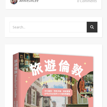
AnnieSinLee
0 Comments