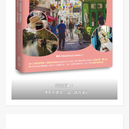
我的新書！
｜
博客來購買
｜
誠品購買連結