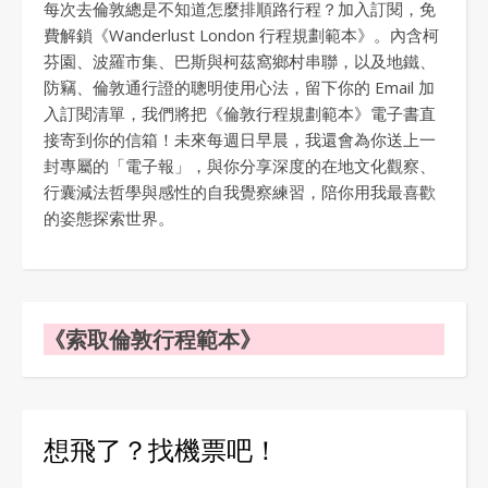
每次去倫敦總是不知道怎麼排順路行程？加入訂閱，免
費解鎖《Wanderlust London 行程規劃範本》。內含柯
芬園、波羅市集、巴斯與柯茲窩鄉村串聯，以及地鐵、
防竊、倫敦通行證的聰明使用心法，留下你的 Email 加
入訂閱清單，我們將把《倫敦行程規劃範本》電子書直
接寄到你的信箱！未來每週日早晨，我還會為你送上一
封專屬的「電子報」，與你分享深度的在地文化觀察、
行囊減法哲學與感性的自我覺察練習，陪你用我最喜歡
的姿態探索世界。
《索取倫敦行程範本》
想飛了？找機票吧！