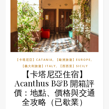
,
,
【卡塔尼亞】CATANIA
【歐洲旅遊】EUROPE
,
【義大利旅遊】ITALY
【西西里】SICILY
【卡塔尼亞住宿】
Acanthus B&B 開箱評
價：地點、價格與交通
全攻略（已歇業）