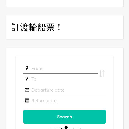
訂渡輪船票！