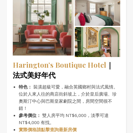
Harington’s Boutique Hotel
｜
法式美好年代
特色：
裝潢超級可愛，融合英國鄉村與法式風情。
位於人來人往的商店街斜坡上，介於皇后廣場、珍
奧斯汀中心與巴斯皇家劇院之間，房間空間很不
錯！
參考價位：
雙人房平均 NT$6,000，淡季可達
NT$4,000 有找。
實際價格請點擊查詢最新房價