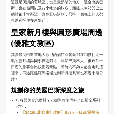
這裡是所謂的舊城區，也是最熱鬧的地方！適合出訪巴
斯，喜歡熱鬧以及行李較多的旅客，距離火車站與巴士
總站都非常鄰近，喜歡逛街購物，只待一個晚上的人都
可以選擇住在這附近！
皇家新月樓與圓形廣場周邊
(優雅文教區)
其實最受巴斯當地人歡迎的酒館與餐廳都在稍微往北一
點的新月樓與圓形廣場附近，雖然巴斯不大，但通常一
日遊的旅客會比較衝著景點，若時間不夠未必會走到這
裡來，不過距離羅馬浴場走到新月樓其實也不過十幾分
鐘！
規劃你的英國巴斯深度之旅
行程與美食怎麼排？安妮幫你準備好了巴斯全系列
攻略：
【2026巴斯自由行攻略】Bath 一日遊/羅馬浴