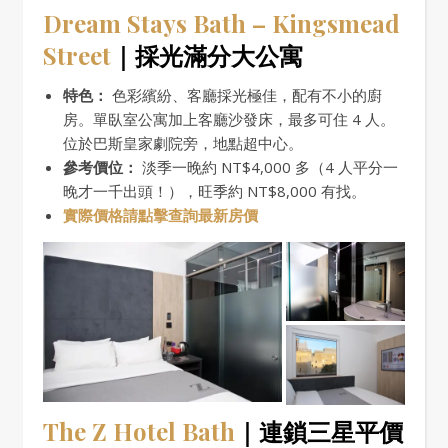
Dream Stays Bath – Kingsmead
Street
｜採光滿分大公寓
特色：
色彩繽紛、客廳採光極佳，配有不小的廚
房。單臥室公寓加上客廳沙發床，最多可住 4 人。
位於巴斯皇家劇院旁，地點超中心。
參考價位：
淡季一晚約 NT$4,000 多（4 人平分一
晚才一千出頭！），旺季約 NT$8,000 有找。
實際價格請點擊查詢最新房價
The Z Hotel Bath
｜連鎖三星平價