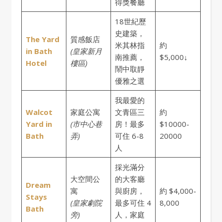
得獎餐廳
18世紀歷
史建築，
The Yard
質感飯店
米其林指
約
in Bath
(皇家新月
南推薦，
$5,000↓
Hotel
樓區)
鬧中取靜
優雅之選
我最愛的
Walcot
家庭公寓
文青區三
約
Yard in
(市中心巷
房！最多
$10000-
Bath
弄)
可住 6-8
20000
人
採光滿分
大空間公
的大客廳
Dream
寓
與廚房，
約 $4,000-
Stays
(皇家劇院
最多可住 4
8,000
Bath
旁)
人，家庭