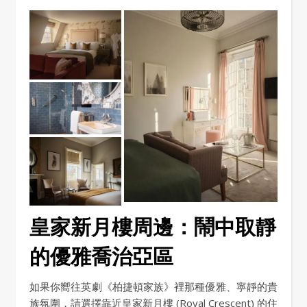
皇家新月樓周邊：鬧中取靜
的優雅喬治亞區
如果你嚮往英劇《柏捷頓家族》裡那種優雅、寧靜的貴
族氛圍，請選擇靠近皇家新月樓 (Royal Crescent) 的住