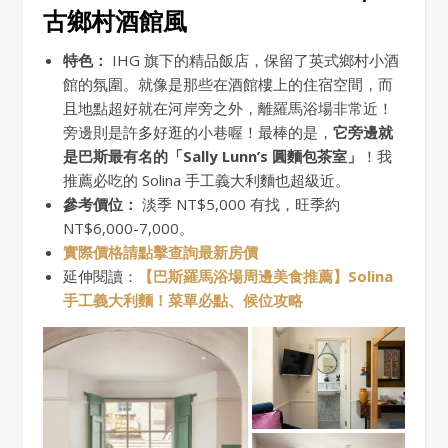
古鄉村酒館風
特色：
IHG 旗下的精品飯店，保留了英式鄉村小酒
館的氛圍。就像是那些在酒館樓上的住宿空間，而
且地點超好就在河岸旁之外，離羅馬浴場非常近！
旁邊則是許多好逛的小巷喔！最棒的是，
它旁邊就
是巴斯最有名的「Sally Lunn’s 圓麵包茶室」
！我
推薦必吃的 Solina 手工義大利麵也超級近。
參考價位：
淡季 NT$5,000 有找，旺季約
NT$6,000-7,000。
實際價格請點擊查詢最新房價
延伸閱讀：
【巴斯羅馬浴場周邊美食推薦】Solina
手工義大利麵！菜單必點、候位攻略