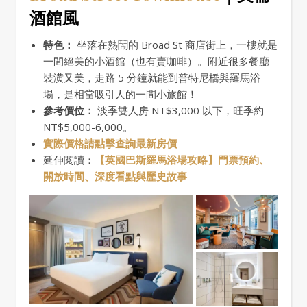
酒館風
特色：
坐落在熱鬧的 Broad St 商店街上，一樓就是
一間絕美的小酒館（也有賣咖啡）。附近很多餐廳
裝潢又美，走路 5 分鐘就能到普特尼橋與羅馬浴
場，是相當吸引人的一間小旅館！
參考價位：
淡季雙人房 NT$3,000 以下，旺季約
NT$5,000-6,000。
實際價格請點擊查詢最新房價
延伸閱讀：
【英國巴斯羅馬浴場攻略】門票預約、
開放時間、深度看點與歷史故事