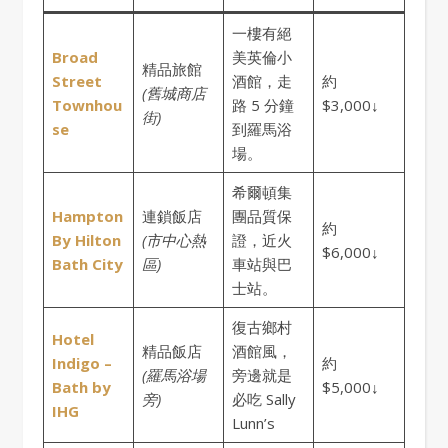
一樓有絕
Broad
美英倫小
精品旅館
Street
酒館，走
約
(舊城商店
Townhou
路 5 分鐘
$3,000↓
街)
se
到羅馬浴
場。
希爾頓集
Hampton
連鎖飯店
團品質保
約
By Hilton
(市中心熱
證，近火
$6,000↓
Bath City
區)
車站與巴
士站。
復古鄉村
Hotel
精品飯店
酒館風，
Indigo –
約
(羅馬浴場
旁邊就是
Bath by
$5,000↓
旁)
必吃 Sally
IHG
Lunn’s