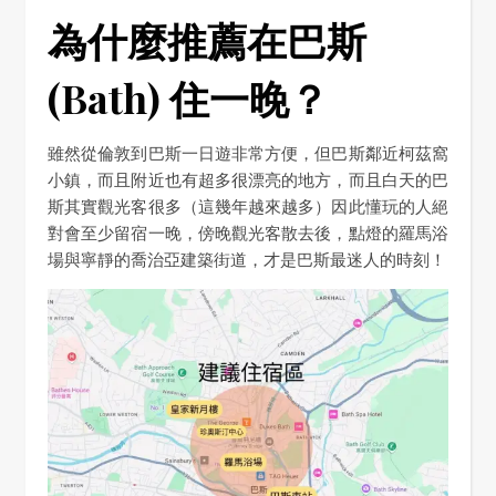
為什麼推薦在巴斯
(Bath) 住一晚？
雖然從倫敦到巴斯一日遊非常方便，但巴斯鄰近柯茲窩
小鎮，而且附近也有超多很漂亮的地方，而且白天的巴
斯其實觀光客很多（這幾年越來越多）因此懂玩的人絕
對會至少留宿一晚，傍晚觀光客散去後，點燈的羅馬浴
場與寧靜的喬治亞建築街道，才是巴斯最迷人的時刻！