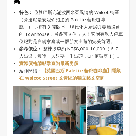
特色：
位於巴斯充滿波西米亞風情的 Walcot 街區
（旁邊就是安妮介紹過的 Palette 藝廊咖啡
廳！），擁有 3 間臥室、現代化大廚房與專屬陽台
的 Townhouse，最多可入住 7 人！它附有私人停車
位絕對是自駕家庭或一群朋友出遊的完美首選。
參考價位：
整棟淡季約 NT$8,000-10,000（ 6-7
人出遊，每晚一人只要一千出頭，CP 值破表！）。
實際價格請點擊查詢最新房價
延伸閱讀：
【英國巴斯 Palette 藝廊咖啡廳】隱藏
在 Walcot Street 文青區的獨立藝文空間