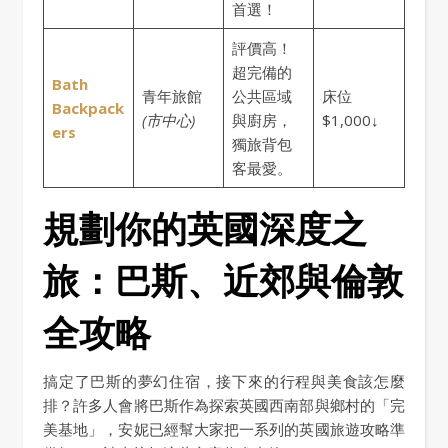
首選！
評價高！
超完備的
Bath
青年旅館
公共區域
床位
Backpack
(市中心)
與廚房，
$1,000↓
ers
獨旅背包
客最愛。
規劃你的英國深度之
旅：巴斯、近郊與倫敦
全攻略
搞定了巴斯的夢幻住宿，接下來的行程與美食該怎麼
排？許多人會將巴斯作為探索英國西南部與鄉村的「完
美基地」，安妮已經幫大家把一系列的英國旅遊攻略準