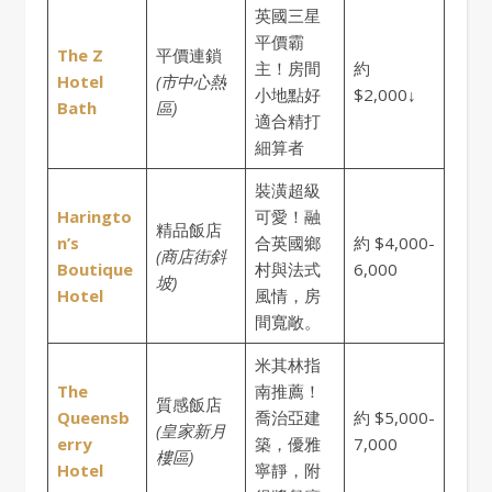
英國三星
平價霸
The Z
平價連鎖
主！房間
約
Hotel
(市中心熱
小地點好
$2,000↓
Bath
區)
適合精打
細算者
裝潢超級
Haringto
可愛！融
精品飯店
n’s
合英國鄉
約 $4,000-
(商店街斜
Boutique
村與法式
6,000
坡)
Hotel
風情，房
間寬敞。
米其林指
The
南推薦！
質感飯店
Queensb
喬治亞建
約 $5,000-
(皇家新月
er
r
y
築，優雅
7,000
樓區)
Hotel
寧靜，附