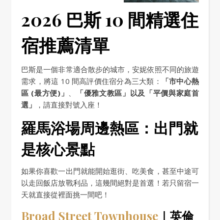
2026 巴斯 10 間精選住
宿推薦清單
巴斯是一個非常適合散步的城市，安妮依照不同的旅遊
需求，將這 10 間高評價住宿分為三大類：
「市中心熱
區 (最方便)」
、
「優雅文教區」以及「平價與家庭首
選」
，請直接對號入座！
羅馬浴場周邊熱區：出門就
是核心景點
如果你喜歡一出門就能開始逛街、吃美食，甚至中途可
以走回飯店放戰利品，這幾間絕對是首選！若只留宿一
天就直接從裡面挑一間吧！
Broad Street Townhouse
｜英倫