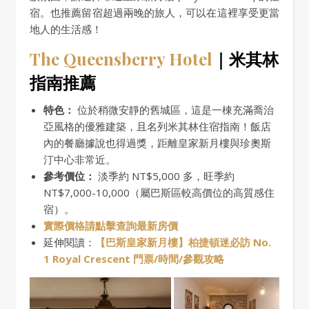
宿。也推薦留宿超過兩晚的旅人，可以在這裡享受更當
地人的生活感！
The Queensber
r
y Hotel
｜米其林
指南推薦
特色：
位於稍微安靜的舊城區，這是一棟充滿喬治
亞風格的優雅建築，且名列米其林住宿指南！飯店
內的餐廳據說也得過獎，距離皇家新月樓與珍奧斯
汀中心非常近。
參考價位：
淡季約 NT$5,000 多，旺季約
NT$7,000-10,000（屬巴斯區較高價位的高質感住
宿）。
實際價格請點擊查詢最新房價
延伸閱讀：
【巴斯皇家新月樓】柏捷頓迷必訪 No.
1 Royal Crescent 門票/時間/參觀攻略