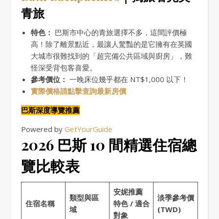
青旅
特色：
巴斯市中心的青旅選擇不多，這間評價極
高！除了離景點近，最讓人驚豔的是它擁有在英國
大城市很難找到的「超完備公共區域與廚房」，難
怪深受背包客喜愛。
參考價位：
一晚床位幾乎都在 NT$1,000 以下！
實際價格請點擊查詢最新房價
巴斯深度導覽推薦
Powered by
GetYourGuide
2026 巴斯 10 間精選住宿總
覽比較表
安妮推薦
類型與區
淡季參考價
住宿名稱
特色 / 適合
域
(TWD)
對象