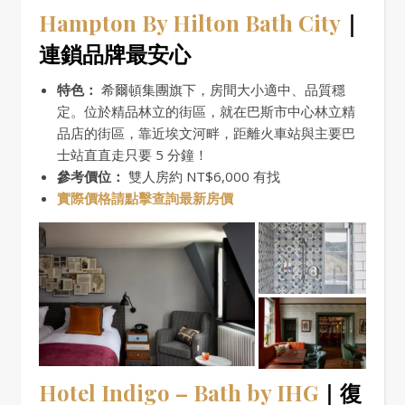
Hampton By Hilton Bath City
｜
連鎖品牌最安心
特色：
希爾頓集團旗下，房間大小適中、品質穩
定。位於精品林立的街區，就在巴斯市中心林立精
品店的街區，靠近埃文河畔，距離火車站與主要巴
士站直直走只要 5 分鐘！
參考價位：
雙人房約 NT$6,000 有找
實際價格請點擊查詢最新房價
Hotel Indigo – Bath by IHG
｜復