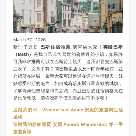
March 30, 2026
整理了這份
巴斯住宿推薦
清單給大家！
英國巴斯
（Bath）
是我自己非常喜歡的倫敦近郊小鎮，如果許
可我非常推薦可以在巴斯待上幾天，連我都要去巴斯第
三次了，文章中有 9 間巴斯飯店以及一間青年旅館，並
介紹所在區域，希望大家可以透過在這裡生活幾天，好
好感受巴斯的魅力，如何成為珍奧斯汀最喜歡的城鎮，
了解為何他曾經是時尚之城，而且巴斯的住宿價格實在
是比倫敦低，價格漂亮平價又高的住宿不少喔！
追蹤我的IG：Wanderlust Annie 安妮的旅遊與生活
風格
追蹤我的粉絲專頁 安妮 Annie’s Wanderlust 第一手
旅遊資訊