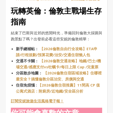
玩轉英倫：倫敦主戰場生存
指南
結束了巴斯與近郊的悠閒時光，準備回到倫敦大採購與
跑景點了嗎？出發前必看這些安妮的倫敦精華：
新手總補帖：
【2026倫敦自由行全攻略】ETA申
請/行程規劃/預算花費/治安/交通住宿懶人包
交通不卡關：
【2026倫敦交通攻略】地鐵/巴士/機
場交通/感應支付vs牡蠣卡/每日上限 Cap /兒童票
分區散步地圖：
【2026倫敦住宿區域攻略】住哪裡
最安全？搞懂倫敦分區治安、房價與交通
住宿免煩惱 :
【2026倫敦住宿推薦】11間高 CP 值
公寓式酒店：附廚房/近地鐵/安全區分析
訂閱安妮旅遊生活風格電子報！
你可能會喜歡的文章