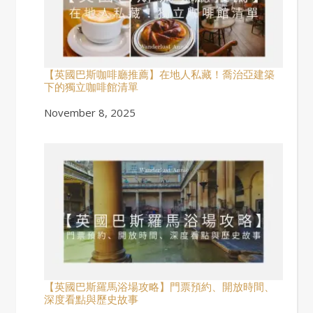
【英國巴斯咖啡廳推薦】在地人私藏！喬治亞建築
下的獨立咖啡館清單
Date
November 8, 2025
【英國巴斯羅馬浴場攻略】門票預約、開放時間、
深度看點與歷史故事