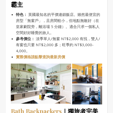
霸主
特色：
英國最知名的平價連鎖飯店。雖然最便宜的
房型「無窗戶」，且房間較小，但地點無敵好（在
皇家劇院旁，離浴場 5 分鐘）。適合只求一個私人
空間好好睡覺的旅人。
參考價位：
淡季單人/無窗 NT$2,000 有找，雙人/
有窗也只要 NT$2,000 多；旺季約 NT$3,000-
4,000。
實際價格請點擊查詢最新房價
Bath Backpackers
｜獨旅者完美