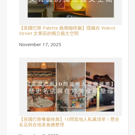
【英國巴斯 Palette 藝廊咖啡廳】隱藏在 Walcot
Street 文青區的獨立藝文空間
Date
November 17, 2025
【英國巴斯餐廳推薦】10間當地人私藏清單！歷史
名店與在地美食總整理