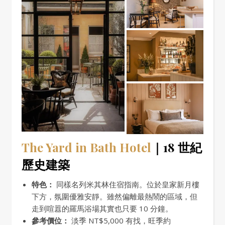
The Yard in Bath Hotel
｜18 世紀
歷史建築
特色：
同樣名列米其林住宿指南。位於皇家新月樓
下方，氛圍優雅安靜。雖然偏離最熱鬧的區域，但
走到喧囂的羅馬浴場其實也只要 10 分鐘。
參考價位：
淡季 NT$5,000 有找，旺季約