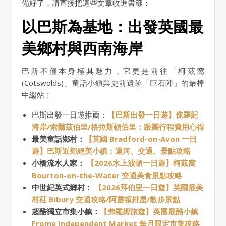
備好了，請直接把這些文章收進書籤：
以巴斯為基地：出發英國最
美鄉村與西南海岸
巴斯不僅本身極具魅力，它更是前往「柯茲窩
(Cotswolds)」童話小鎮與史前遺跡「巨石陣」的最棒
中繼站！
巴斯出發一日遊推薦：
【巴斯出發一日遊】侏羅紀
海岸/索爾茲伯里/格拉斯頓伯里：跟團行程費用心得
最美童話鄉村：
【英國 Bradford-on-Avon 一日
遊】巴斯近郊絕美小鎮：運河、交通、景點攻略
小橋流水人家：
【2026水上波頓一日遊】柯茲窩
Bourton-on-the-Water 交通美食景點攻略
中世紀英式鄉村：
【2026拜伯里一日遊】英國最美
村莊 Bibury 交通攻略/阿靈頓排屋/散步景點
超酷獨立市集小鎮：
【弗羅姆旅遊】英國最酷小鎮
Frome Independent Market 每月限定市集攻略