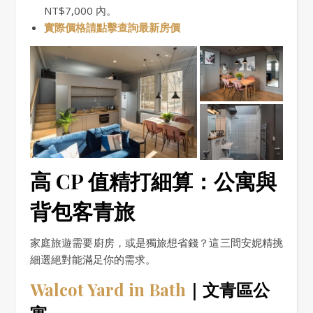
NT$7,000 內。
實際價格請點擊查詢最新房價
高 CP 值精打細算：公寓與
背包客青旅
家庭旅遊需要廚房，或是獨旅想省錢？這三間安妮精挑
細選絕對能滿足你的需求。
Walcot Yard in Bath
｜文青區公
寓