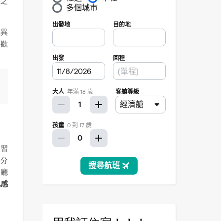
食之
差異
喜歡
的習
是分
餐廳
地感
塊