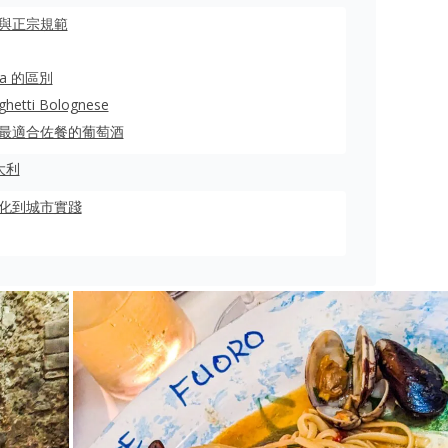
與正宗規範
ria 的區別
ti Bolognese
最在地、最適合佐餐的葡萄酒
大利
化到城市實踐