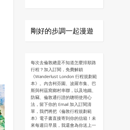
剛好的步調一起漫遊
每次去倫敦總是不知道怎麼排順路
行程？加入訂閱，免費解鎖
《Wanderlust London 行程規劃範
本》。內含柯芬園、波羅市集、巴
斯與柯茲窩鄉村串聯，以及地鐵、
防竊、倫敦通行證的聰明使用心
法，留下你的 Email 加入訂閱清
單，我們將把《倫敦行程規劃範
本》電子書直接寄到你的信箱！未
來每週日早晨，我還會為你送上一