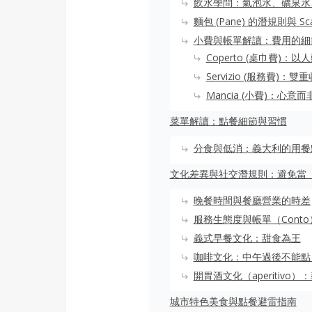
飲水學問：氣泡水、礦泉水、T
麵包 (Pane) 的潛規則與 Sca
小費與帳單解讀：費用的細
Coperto (桌巾費)
Servizio (服務費)：
Mancia (小費)：心意
菜單解讀：點餐細節與習慣
分食與低消：義大利的用餐
文化差異與社交潛規則：避免當
晚餐時間與餐廳營業的時差
服務生態度與帳單（Cont
義式早餐文化：甜食為王
咖啡文化：中午過後不能點 Cap
開胃酒文化（aperitivo
城市特色美食與點餐避雷指南