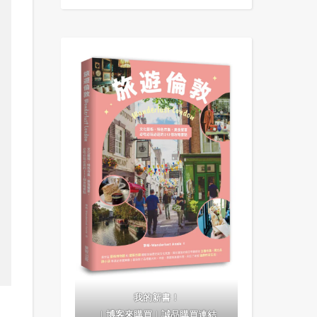
我的新書！
｜
博客來購買
｜
誠品購買連結