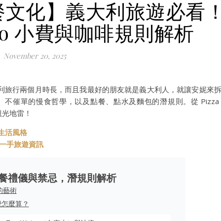
用餐文化】義大利旅遊必看
rto 小費與咖啡規則解析
November 20, 2025
利旅行兩個月時長，而且我最好的朋友就是義大利人，就讓安妮來
忌、不催單的慢食哲學，以及點餐、點水及麵包的潛規則。從 Pizza
開觀光地雷！
與生活風格
t 第一手旅遊資訊
餐禮儀與禁忌，潛規則解析
的藝術
費怎麼算？