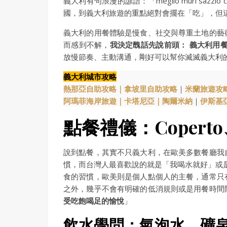
義大利有句浪漫的諺語：「meglio murì sazz
國，到義大利旅遊的重點絕對會擺在「吃」，但
義大利的用餐體驗是慢食、社交與尊重土地的藝
而感到不解，
我決定醜話先說前頭：
義大利用
放慢節奏、主動溝通，剛好可以幫你滅滅義大利
義大利城市攻略
熱那亞自助攻略｜
拿坡里自助攻略
｜
米蘭旅遊攻
阿瑪菲海岸旅遊｜
卡塔尼亞｜
陶爾米納
｜
伊斯基
點餐禮儀：Coper
說到點餐，其實不只義大利，在歐美多數餐廳我
慣，而台灣人最喜歡說的就是「我喝水就好」或
食的習慣，歐美則是個人點個人的主餐，通常只
之外，幾乎不會有明確的低消規則或是用餐時間
受吃飽喝足的愉悅
」
飲水學問：氣泡水、礦泉水