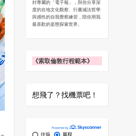
封專屬的「電子報」，與你分享深
度的在地文化觀察、行囊減法哲學
與感性的自我覺察練習，陪你用我
最喜歡的姿態探索世界。
《索取倫敦行程範本》
想飛了？找機票吧！