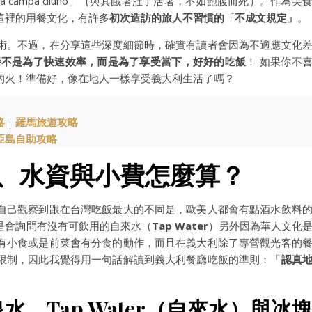
io ca campà diùno」（與其餓著肚子活著，不如飽腹而死）。作為美
這裡的用餐文化，有許多
初次造訪的旅人不習慣的「不成文規定」
。
術。不過，在分享這些深度細節時，確實有讀者會因為不適應文化
餐不是為了快速效率，而是為了享受當下，好好的吃飯
！ 如果你不
的火！準備好，像在地人一樣享受義大利生活了嗎？
略
｜
羅馬旅遊攻略
亞島自助攻略
to、水資與小費怎麼算？
自己觀察到跟在台灣吃飯最大的不同是，歐美人都會有點酒水飲料
是會詢問有沒有可飲用的自來水（
Tap Water
）另外因為華人文化
有小食或是前菜會有分食的動作，而且在義大利除了專營觀光客的
限制，因此我覺得用一句話解讀到義大利餐廳吃飯的準則：「
認真
、Tap Water（自來水）與冰