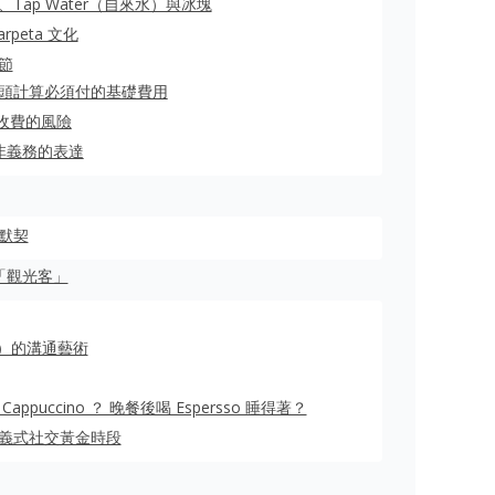
ap Water（自來水）與冰塊
rpeta 文化
節
：以人頭計算必須付的基礎費用
雙重收費的風險
而非義務的表達
默契
「觀光客」
o）的溝通藝術
puccino ？ 晚餐後喝 Espersso 睡得著？
）：義式社交黃金時段