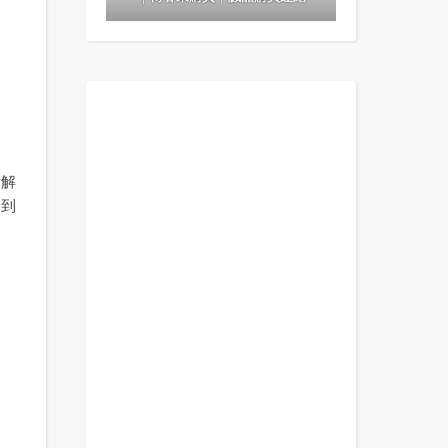
！
拆解
 到