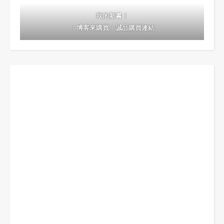
我的新書！
｜
博客來購買
｜
誠品購買連結