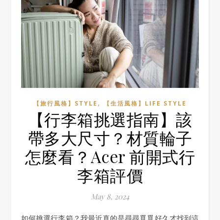
,
【旅行風格】STYLE
【生活風格】LIFE STYLE
【行李箱挑選指南】該
帶多大尺寸？材質輪子
怎麼看？Acer 前開式行
李箱評價
May 8, 2024
如何挑選行李箱？我最近真的是尋尋覓覓好久才找到這