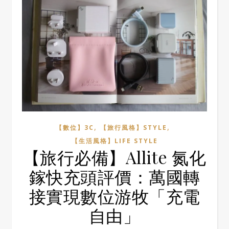
,
,
【數位】3C
【旅行風格】STYLE
【生活風格】LIFE STYLE
【旅行必備】Allite 氮化
鎵快充頭評價：萬國轉
接實現數位游牧「充電
自由」