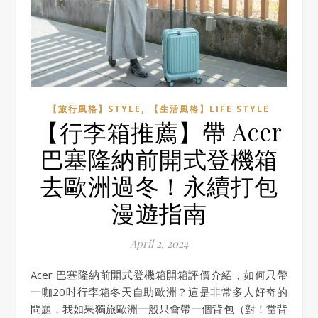
,
【旅行風格】STYLE
【生活風格】LIFE STYLE
【行李箱推薦】帶 Acer
巴塞隆納前開式登機箱
去歐洲過冬！永續打包
漫遊指南
April 2, 2024
Acer 巴塞隆納前開式登機箱開箱評價介紹，如何只帶
一咖20吋行李箱冬天自助歐洲？這是非常多人好奇的
問題，我如果獨旅歐洲一般只會帶一個背包（對！當背