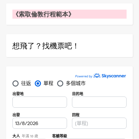
《索取倫敦行程範本》
想飛了？找機票吧！