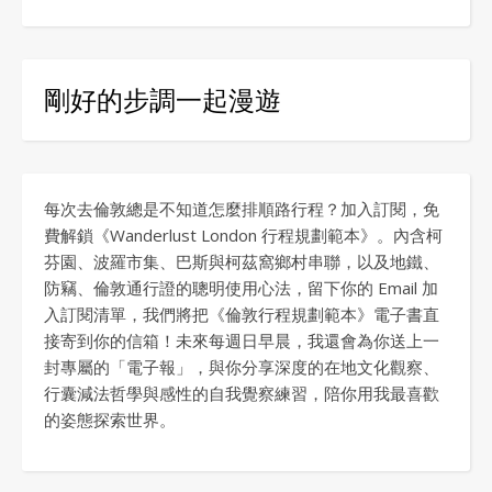
剛好的步調一起漫遊
每次去倫敦總是不知道怎麼排順路行程？加入訂閱，免
費解鎖《Wanderlust London 行程規劃範本》。內含柯
芬園、波羅市集、巴斯與柯茲窩鄉村串聯，以及地鐵、
防竊、倫敦通行證的聰明使用心法，留下你的 Email 加
入訂閱清單，我們將把《倫敦行程規劃範本》電子書直
接寄到你的信箱！未來每週日早晨，我還會為你送上一
封專屬的「電子報」，與你分享深度的在地文化觀察、
行囊減法哲學與感性的自我覺察練習，陪你用我最喜歡
的姿態探索世界。