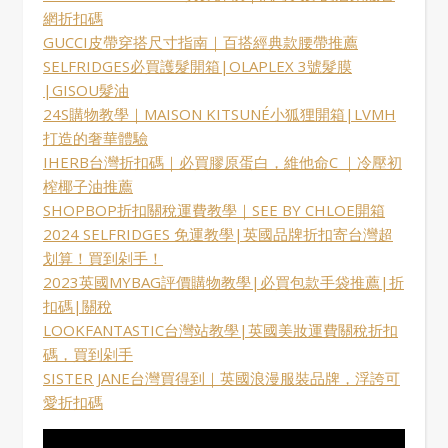
網折扣碼
GUCCI皮帶穿搭尺寸指南｜百搭經典款腰帶推薦
SELFRIDGES必買護髮開箱|OLAPLEX 3號髮膜
|GISOU髮油
24S購物教學｜MAISON KITSUNÉ小狐狸開箱|LVMH
打造的奢華體驗
IHERB台灣折扣碼｜必買膠原蛋白，維他命C ｜冷壓初
榨椰子油推薦
SHOPBOP折扣關稅運費教學｜SEE BY CHLOE開箱
2024 SELFRIDGES 免運教學|英國品牌折扣寄台灣超
划算！買到剁手！
2023英國MYBAG評價購物教學|必買包款手袋推薦|折
扣碼|關稅
LOOKFANTASTIC台灣站教學|英國美妝運費關稅折扣
碼，買到剁手
SISTER JANE台灣買得到｜英國浪漫服裝品牌，浮誇可
愛折扣碼