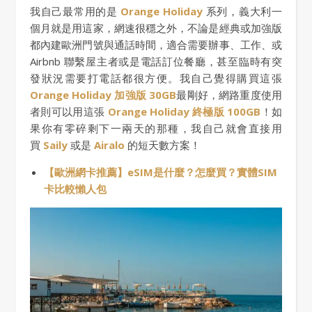
我自己最常用的是
Orange Holiday
系列，義大利一
個月就是用這家，網速很穩之外，不論是經典或加強版
都內建歐洲門號與通話時間，適合需要辦事、工作、或
Airbnb 聯繫屋主者或是電話訂位餐廳，甚至臨時有突
發狀況需要打電話都很方便。我自己覺得購買這張
Orange Holiday 加強版 30GB
最剛好，網路重度使用
者則可以用這張
Orange Holiday 終極版 100GB
！如
果你有零碎剩下一兩天的那種，我自己就會直接用
買
Saily
或是
Airalo
的短天數方案！
【歐洲網卡推薦】eSIM是什麼？怎麼買？實體SIM
卡比較懶人包