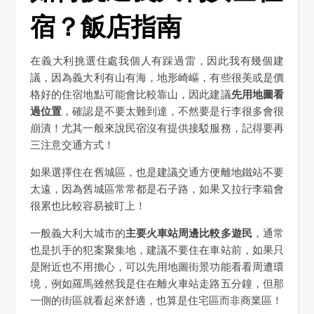
宿？飯店指南
在義大利挑選住處我個人有踩過雷，因此我有幾個建
議，因為義大利有山有海，地形崎嶇，有些很美或是價
格好的住宿地點可能會比較靠山，因此建議
先用地圖看
過位置
，確認是不要太難到達，不然要是行李很多會很
崩潰！尤其一般來說民宿沒有提供接駁服務，記得要再
三注意交通方式！
如果選擇住在舊城區，也是建議交通方便離地鐵站不要
太遠，因為舊城區常常都是石子路，如果又拉行李箱會
很累也比較容易被盯上！
一般義大利大城市的
主要火車站周邊比較多遊民
，通常
也是扒手的犯案聚集地，建議不要住在車站前，如果只
是附近也不用擔心，可以先用地圖街景功能看看周遭環
境，例如羅馬雖然我是住在離火車站走路五分鐘，但那
一側的街區就看起來舒適，也算是住宅區而非商業區！