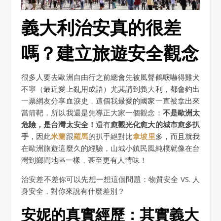
義大利治安真的很差
嗎？建立旅遊安全觀念
很多人要去歐洲自由行之前總會先被風聲鶴唳嚇得雞犬
不寧（最近愛上亂用成語）尤其講到義大利，都會釣出
一票網友分享血淚史，這個我最愛的國家一直被拿出來
當箭靶，所以我還是先導正大家一個觀念：
不是歐洲太
危險，是台灣太安全！
還有
愈觀光化愈大的城市愈多扒
手
，因此
米蘭
跟
羅馬
的扒手絕對比
拿坡里
多，而且就我
在歐洲旅遊這麼久的經驗，山城小鎮民風純樸就像在台
灣到鄉間地區一樣，甚至更有人情味！
治安差不差你可以先想一想這個問題：物質安全 VS. 人
身安全，對你來說有什麼差別？
安妮的真實經歷：其實義大