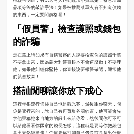
品項等等的敲詐手法！如果被推薦菜單沒有不知道價錢
的東西，一定要問價格喔！
「假員警」檢查護照或錢包
的詐騙
走在路上時如果有自稱警察的人說要檢查你的護照千萬
不要拿出來，因為義大利警察根本不會這麼做！不要理
他，如果他糾纏你堅持，你直接說要報警確認，通常他
們就會放棄！
搭訕閒聊讓你放下戒心
這裡年很流行假裝自己也是觀光客，然後跟你聊天，問
你是哪裡來的，說自己有再蒐集各國鈔票，他可能會先
拿他聲稱她來自地方的錢出來給你看，然後問你可不可
以給他看看你國家的錢長怎樣，這種就是要等你把錢包
拿出來然後搶走！任何要你打開自己包包或是拿出什麼