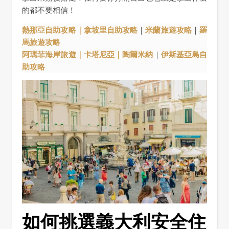
的都不要相信！
熱那亞自助攻略｜
拿坡里自助攻略
｜
米蘭旅遊攻略
｜
羅
馬旅遊攻略
阿瑪菲海岸旅遊｜
卡塔尼亞｜
陶爾米納
｜
伊斯基亞島自
助攻略
如何挑選義大利安全住