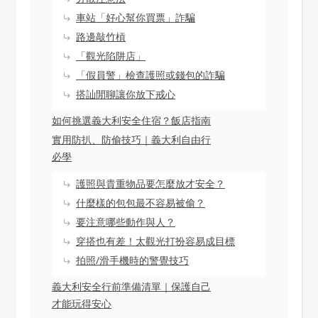
車站「好心幫你買票」詐騙
路邊敲竹槓
「觀光陷阱店」
「假員警」檢查護照或錢包的詐騙
搭訕閒聊讓你放下戒心
如何挑選義大利安全住宿？飯店指南
實用防扒、防偷技巧｜義大利自由行
必學
護照與貴重物品要怎麼放才安全？
什麼樣的包包最不容易被偷？
要注意哪些動作與人？
穿搭也有差！太觀光打扮容易成目標
拍照/滑手機時的警覺技巧
義大利安全行前準備清單｜保護自己
才能玩得安心