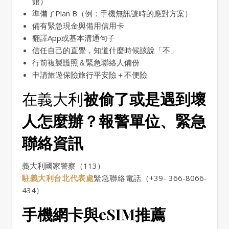
館）
準備了Plan B（例：手機無訊號時的應對方案）
備有緊急現金與備用信用卡
翻譯App或基本溝通句子
信任自己的直覺，知道什麼時候該說「不」
行前複製護照＆緊急聯絡人備份
申請旅遊保險旅行平安險＋不便險
在義大利
被偷了或是遇到壞
人怎麼辦？報警單位、緊急
聯絡資訊
義大利國家警察（113）
駐義大利台北代表處
緊急聯絡電話（+39- 366-8066-
434）
手機網卡與eSIM推薦