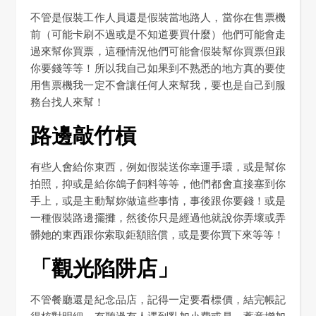
不管是假裝工作人員還是假裝當地路人，當你在售票機
前（可能卡刷不過或是不知道要買什麼）他們可能會走
過來幫你買票，這種情況他們可能會假裝幫你買票但跟
你要錢等等！所以我自己如果到不熟悉的地方真的要使
用售票機我一定不會讓任何人來幫我，要也是自己到服
務台找人來幫！
路邊敲竹槓
有些人會給你東西，例如假裝送你幸運手環，或是幫你
拍照，抑或是給你鴿子飼料等等，他們都會直接塞到你
手上，或是主動幫妳做這些事情，事後跟你要錢！或是
一種假裝路邊擺攤，然後你只是經過他就說你弄壞或弄
髒她的東西跟你索取鉅額賠償，或是要你買下來等等！
「觀光陷阱店」
不管餐廳還是紀念品店，記得一定要看標價，結完帳記
得核對明細，有聽過有人遇到亂加小費或是，蓄意增加