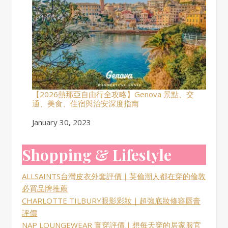
【2026熱那亞自由行全攻略】Genova 景點、交
通、美食、住宿與治安深度指南
Date
January 30, 2023
Shopping & Lifestyle
ALLSAINTS台灣皮衣外套評價｜英倫潮人都在穿的倫敦
必買品牌推薦
CHARLOTTE TILBURY眼影彩妝｜超強底妝修容唇膏
評價
NAP LOUNGEWEAR 實穿評價｜想每天穿的居家服官