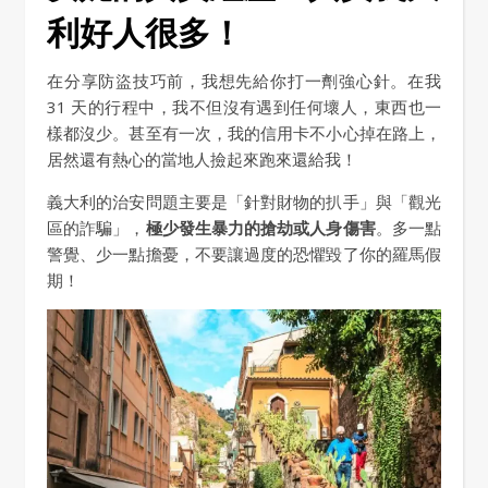
利好人很多！
在分享防盜技巧前，我想先給你打一劑強心針。在我
31 天的行程中，我不但沒有遇到任何壞人，東西也一
樣都沒少。甚至有一次，我的信用卡不小心掉在路上，
居然還有熱心的當地人撿起來跑來還給我！
義大利的治安問題主要是「針對財物的扒手」與「觀光
區的詐騙」，
極少發生暴力的搶劫或人身傷害
。多一點
警覺、少一點擔憂，不要讓過度的恐懼毀了你的羅馬假
期！