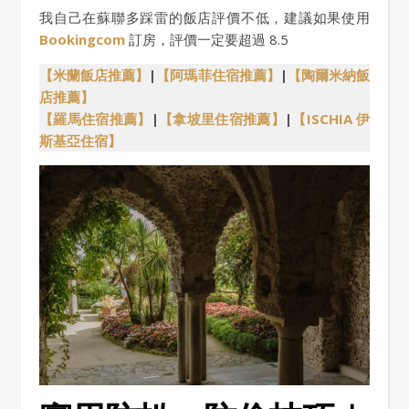
我自己在蘇聯多踩雷的飯店評價不低，建議如果使用
Bookingcom
訂房，評價一定要超過 8.5
【米蘭飯店推薦】
|
【阿瑪菲住宿推薦】
|
【陶爾米納飯
店推薦】
【羅馬住宿推薦】
|
【拿坡里住宿推薦】
|
【ISCHIA 伊
斯基亞住宿】