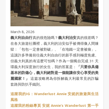
March 8, 2026
義大利自由行
真的很危險嗎？
義大利治安
真的很差嗎？
在各大旅遊社團裡，義大利的治安似乎被傳得像人間煉
獄：「包包一定會被割破」、「在地鐵一定會被偷」。
這讓許多準備前往義大利自由行的新手感到極度焦慮。
但義大利真的有這麼可怕嗎？作為一個獨自完成 31 天
環義大利深度旅行的女生，我的答案是：
「只要你具備
基本的防備心，義大利絕對是一個能讓你安心享受的美
麗國家！」
這篇攻略將為你拆解義大利最常見的詐騙
套路與防扒手鐵則。
追蹤我的IG：Wanderlust Annie 安妮的旅遊與生活
風格
追蹤我的粉絲專頁 安妮 Annie’s Wanderlust 第一手