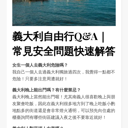
義大利自由行Q&A｜
常見安全問題快速解答
女生一個人去義大利危險嗎？
我自己一個人去過義大利獨旅過四次，我覺得一點都不
危險！只要多注意周遭就好！
義大利晚上能出門嗎？有什麼禁忌？
義大利晚上當然能出門喔！尤其南義人很喜歡晚上與朋
友聚會吃飯，因此在義大利很多地方到了晚上吃飯小酌
地點多的街道還是會非常燈火通明，可以預先向住處的
櫃臺詢問有哪些街區建議入夜之後不要靠近就好！