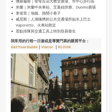
佛羅倫斯｜聖母百花大教堂廣場、市中心步行區
米蘭｜米蘭中央車站、艾曼紐拱廊、Duomo廣場
拿坡里｜地鐵、熱鬧小巷子
威尼斯｜人潮擁擠的公共交通場所如水上巴士
Vaporetto、火車站附近
景點排隊與交通工具上特別容易發生
我常用的行程一日遊或是導覽門票的購買平台：
GetYourGuide
｜
Viator
｜
KLOOK