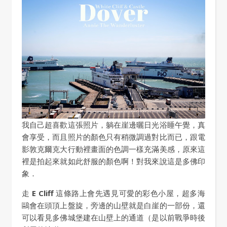
我自己超喜歡這張照片，躺在崖邊曬日光浴睡午覺，真
會享受，而且照片的顏色只有稍微調過對比而已，跟電
影敦克爾克大行動裡畫面的色調一樣充滿美感，原來這
裡是拍起來就如此舒服的顏色啊！對我來說這是多佛印
象．
走
E Cliff
這條路上會先遇見可愛的彩色小屋，超多海
鷗會在頭頂上盤旋，旁邊的山壁就是白崖的一部份，還
可以看見多佛城堡建在山壁上的通道（是以前戰爭時後