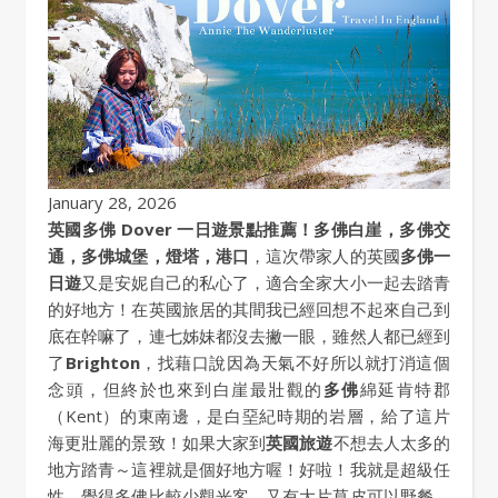
January 28, 2026
英國多佛 Dover 一日遊景點推薦！多佛白崖，多佛交
通，多佛城堡，燈塔，港口
，這次帶家人的英國
多佛一
日遊
又是安妮自己的私心了，適合全家大小一起去踏青
的好地方！在英國旅居的其間我已經回想不起來自己到
底在幹嘛了，連七姊妹都沒去撇一眼，雖然人都已經到
了
Brighton
，找藉口說因為天氣不好所以就打消這個
念頭，但終於也來到白崖最壯觀的
多佛
綿延肯特郡
（Kent）的東南邊，是白堊紀時期的岩層，給了這片
海更壯麗的景致！如果大家到
英國旅遊
不想去人太多的
地方踏青～這裡就是個好地方喔！好啦！我就是超級任
性，覺得多佛比較少觀光客，又有大片草皮可以野餐，