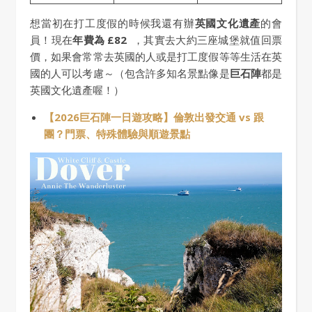
想當初在打工度假的時候我還有辦
英國文化遺產
的會
員！現在
年費為 £82
，其實去大約三座城堡就值回票
價，如果會常常去英國的人或是打工度假等等生活在英
國的人可以考慮～（包含許多知名景點像是
巨石陣
都是
英國文化遺產喔！）
【2026巨石陣一日遊攻略】倫敦出發交通 vs 跟
團？門票、特殊體驗與順遊景點