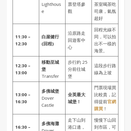
Lighthous
票登塔參
茶室喝茶吃
e
觀
司康，氣氛
超好
回程光線不
沿原路走
11:30 –
白崖健行
同，可以拍
回遊客中
12:30
(回程)
出不一樣的
心
海景。
移動至城
步行約 25
12:30 –
這段步行路
堡
分前往城
13:00
線為上坡
Transfer
堡
門票現場買
多佛城堡
13:00 –
全英最大
比較貴，記
Dover
16:30
城堡！
得提前
官網
Castle
購買
！
走下山到
慢慢下山回
多佛海灘
16:30 –
港口邊，
到市區，可
Dover