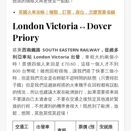
體票的價格又再更便宜一點點！
英國火車攻略｜種類，訂票，座位，怎麼買最省錢
London Victoria↔Dover
Priory
搭乘
西南鐵路 SOUTH EASTERN RAILWAY，從維多
利亞車站 London Victoria 出發
，車程大約兩個小
時！票價四個人來回是 £70.60，這樣一個人才不到
800 台幣呢！雖然回程很拖，讓我們搭了快要三個小
時，但是我們完全是在輕鬆不趕時間的狀態（只覺得肚
子餓）但是我們這趟旅程搭的火車幾乎在回程都有誤點
的情況，所以也建議大家在歐洲旅行，如果需要搭車就
不要讓自己太過倉促，不要在交通之後預定其他過於緊
接的行程，不然遲到的機率會很大！既然到了歐洲，放
鬆，悠閒，莫急莫慌莫趕場！
交通工
出發車
票價 (預
安妮推
車程