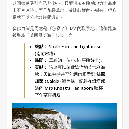
以開始感受到自己的渺小！只要沿著有路的地方走基本
上不會迷路，而且都是草地，或比較矮的小樹叢，很容
易就可以分辨該往哪邊走～
多佛白崖是周杰倫《怎麼了》MV 的取景地，這條路線
被譽為「英國最美海岸步道」之一。
終點：
South Foreland Lighthouse
(南前燈塔)。
時間：
單程約一個小時 (平路好走)。
亮點：
沿途可以俯瞰繁忙的英吉利海
峽，天氣好時甚至能用肉眼看到
法國
加萊 (Calais)
海岸線！記得在燈塔那
邊的
Mrs Knott’s Tea Room
喝杯
下午茶再折返