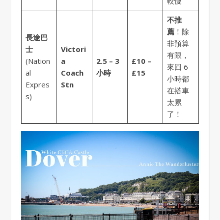
較慢
不推
薦
！除
長途巴
非預算
士
Victori
有限，
(Nation
a
2.5 – 3
£10 –
來回 6
al
Coach
小時
£15
小時都
Expres
Stn
在搭車
s)
太累
了！