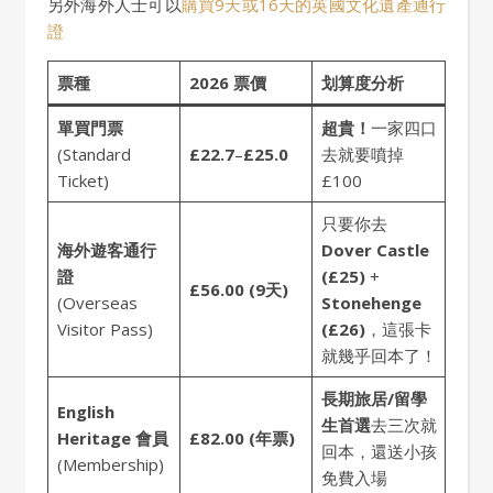
另外海外人士可以
購買9天或16天的英國文化遺產通行
證
票種
2026 票價
划算度分析
單買門票
超貴！
一家四口
(Standard
£22.7
–
£25.0
去就要噴掉
Ticket)
£100
只要你去
海外遊客通行
Dover Castle
證
(£25)
+
£56.00 (9天)
(Overseas
Stonehenge
Visitor Pass)
(£26)
，這張卡
就幾乎回本了！
長期旅居/留學
English
生首選
去三次就
Heritage 會員
£82.00 (年票)
回本，還送小孩
(Membership)
免費入場