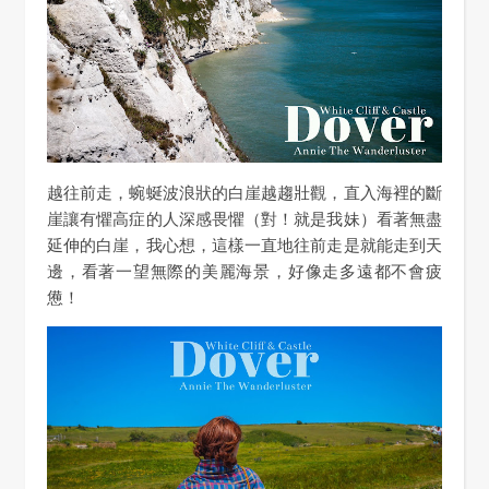
越往前走，蜿蜒波浪狀的白崖越趨壯觀，直入海裡的斷
崖讓有懼高症的人深感畏懼（對！就是我妹）看著無盡
延伸的白崖，我心想，這樣一直地往前走是就能走到天
邊，看著一望無際的美麗海景，好像走多遠都不會疲
憊！