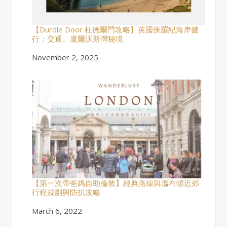
【Durdle Door 杜德爾門攻略】英國侏羅紀海岸健
行：交通、盧爾沃斯灣秘境
Date
November 2, 2025
【第一次帶爸媽自助倫敦】經典路線與溫布頓近郊
行程規劃與防扒攻略
Date
March 6, 2022