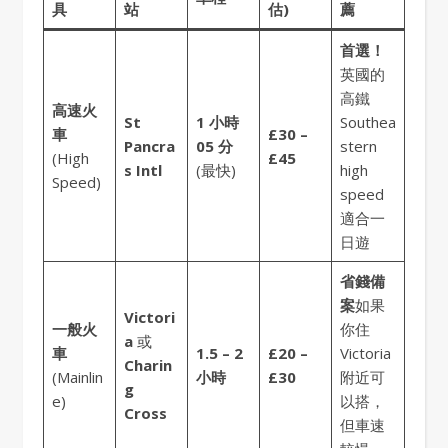
具
站
估)
薦
首選！
英國的
高鐵
高速火
St
1 小時
Southea
車
£30 –
Pancra
05 分
stern
(High
£45
s Intl
(最快)
high
Speed)
speed
適合一
日遊
省錢備
案
如果
Victori
一般火
你住
a
或
車
1.5 – 2
£20 –
Victoria
Charin
(Mainlin
小時
£30
附近可
g
e)
以搭，
Cross
但車速