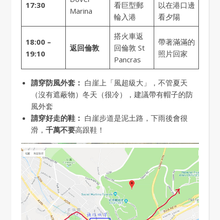
17:30
看巨型郵
以在港口邊
Marina
輪入港
看夕陽
搭火車返
18:00 –
帶著滿滿的
返回倫敦
回倫敦 St
19:10
照片回家
Pancras
請穿防風外套：
白崖上「風超級大」，不管夏天
（沒有遮蔽物）冬天（很冷），建議帶有帽子的防
風外套
請穿好走的鞋：
白崖步道是泥土路，下雨後會很
滑，
千萬不要
高跟鞋！