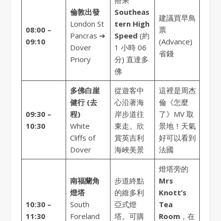
搭乘
倫敦出發
Southeas
建議買早鳥
London St
tern High
08:00 –
票
Pancras ➔
Speed
(約
09:10
(Advance)
Dover
1 小時 06
省錢
Priory
分) 直達多
佛
多佛白崖
從遊客中
這裡是周杰
健行 (去
心沿著海
倫《怎麼
09:30 –
程)
岸步道往
了》MV 取
10:30
White
東走。欣
景地！天氣
Cliffs of
賞英吉利
好可以看到
Dover
海峽美景
法國
燈塔旁的
南福蘭角
步道終點
Mrs
燈塔
的維多利
Knott’s
10:30 –
South
亞式燈
Tea
11:30
Foreland
塔。可購
Room
，在