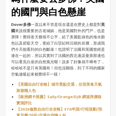
的國門與白色懸崖
Dover多佛
一直以來不管是現在還是在歷史上都是對
英
國
來說很重要的古老城鎮，他是英國對外的門戶，也是
屏障！覺得老天爺很不公平，給了美麗藍綠色的海水顏
色以及碧藍天空，更給了白堊紀時沉積的岩層，形成我
們今天能看到的白色斷崖！也證明了法國和英國曾經是
連在一起的．所以其實到了法國的西北邊諾曼第那邊也
可以看見白崖的自然風光喔！說多了好像就不稀奇了，
哈哈哈不是只有英國有！但也沒關係，到了不同的國家
空氣連吸起來都覺得不一樣！
【英國自由行攻略】城市景點交通，住宿美食天氣
旅遊懶人包
【歐洲網卡推薦】Saily/Orange/DJB 網速與價格
實測評比
【2026倫敦自由行全攻略】ETA申請/行程規劃/預
算花費/治安/交通住宿懶人包