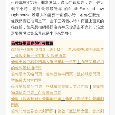
付停車費4英鎊，非常划算，像我們這樣走，走上去大
概半小時，走到最最最邊界 的South Foreland Low
Lighthouse 燈塔大約需要一兩個小時，看你怎麼走，
像我們瘋狂拍照之下，走了三四個小時！而且上面真的
很好拍，如果想拍網美照沒有半天你是走不完的，沿途
還要慢慢欣賞風景或是坐下來野餐！
倫敦好用票券與行程推薦
O2歐洲33國4G/3G上網SIM卡
｜
希思羅機場快線車票
｜
倫敦泰晤士河遊船 & 觀光通票
倫敦出發巨石陣門票＆近郊景點一日遊
｜
划算又超好用
的倫敦景點通行證
倫敦眼摩天輪門票
｜
倫敦西敏寺門票
｜
溫莎城堡門票
｜
聖保羅大教堂門票
碎片塔觀景台門票
｜
格林威治皇家天文台門票
｜
皇家植
物園邱園門票
｜
白金漢宮門票
倫敦《歌劇魅影》音樂劇門票
｜
倫敦《獅子王》音樂劇
門票
倫敦悲慘世界音樂劇門票
｜
倫敦「魔法壞女巫」音樂劇