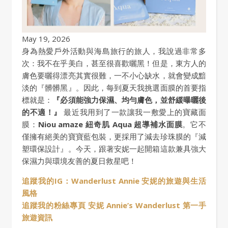
May 19, 2026
身為熱愛戶外活動與海島旅行的旅人，我說過非常多
次：我不在乎美白，甚至很喜歡曬黑！但是，東方人的
膚色要曬得漂亮其實很難，一不小心缺水，就會變成黯
淡的『髒髒黑』。因此，每到夏天我挑選面膜的首要指
標就是：
『必須能強力保濕、均勻膚色，並舒緩曝曬後
的不適！』
最近我用到了一款讓我一敷愛上的寶藏面
膜：
Niou amaze 紐奇肌 Aqua 超導補水面膜
。它不
僅擁有絕美的寶寶藍包裝，更採用了減去珍珠膜的『減
塑環保設計』。今天，跟著安妮一起開箱這款兼具強大
保濕力與環境友善的夏日救星吧！
追蹤我的IG：Wanderlust Annie 安妮的旅遊與生活
風格
追蹤我的粉絲專頁 安妮 Annie’s Wanderlust 第一手
旅遊資訊