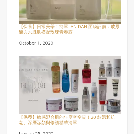
【保養】日常美學！簡單 JAN DAN 面膜評價：玻尿
酸與六胜肽搭配玫瑰青春露
Date
October 1, 2020
【保養】敏感混合肌的年度空空賞！20 款溫和抗
老、深層潔顏與修護精華清單
Date
January 25, 2022