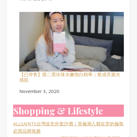
【已停售】膜二黑珍珠水嫩煥白精華｜敷成亮麗光
感肌
Date
November 3, 2020
Shopping & Lifestyle
ALLSAINTS台灣皮衣外套評價｜英倫潮人都在穿的倫敦
必買品牌推薦