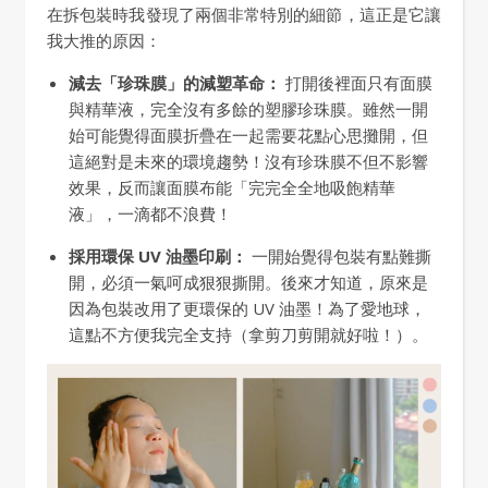
在拆包裝時我發現了兩個非常特別的細節，這正是它讓
我大推的原因：
減去「珍珠膜」的減塑革命：
打開後裡面只有面膜
與精華液，完全沒有多餘的塑膠珍珠膜。雖然一開
始可能覺得面膜折疊在一起需要花點心思攤開，但
這絕對是未來的環境趨勢！沒有珍珠膜不但不影響
效果，反而讓面膜布能「完完全全地吸飽精華
液」，一滴都不浪費！
採用環保 UV 油墨印刷：
一開始覺得包裝有點難撕
開，必須一氣呵成狠狠撕開。後來才知道，原來是
因為包裝改用了更環保的 UV 油墨！為了愛地球，
這點不方便我完全支持（拿剪刀剪開就好啦！）。