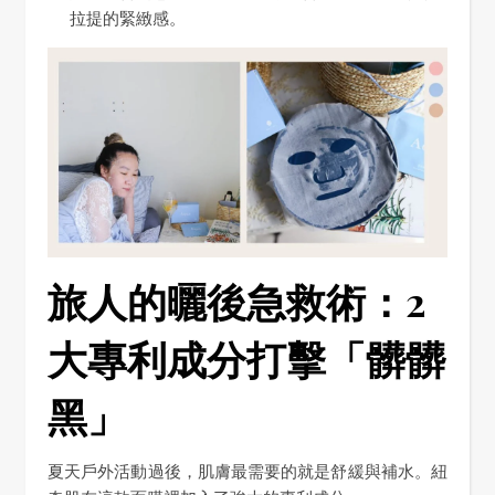
拉提的緊緻感。
旅人的曬後急救術：2
大專利成分打擊「髒髒
黑」
夏天戶外活動過後，肌膚最需要的就是舒緩與補水。紐