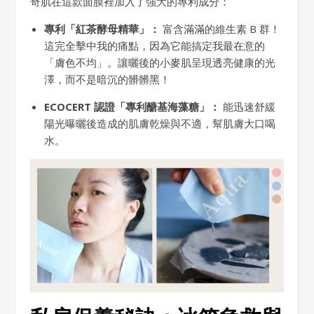
奇肌在這款面膜裡加入了強大的專利成分：
專利「紅茶酵母精華」：
富含滿滿的維生素 B 群！
這完全擊中我的痛點，因為它能搞定我最在意的
「膚色不均」。讓曬後的小麥肌呈現透亮健康的光
澤，而不是暗沉的髒髒黑！
ECOCERT 認證「專利醣基海藻糖」：
能迅速舒緩
陽光曝曬後造成的肌膚乾燥與不適，幫肌膚大口喝
水。