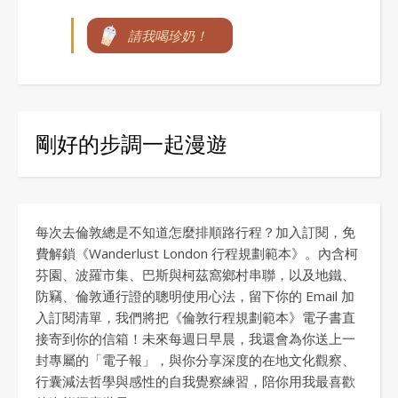
請我喝珍奶！
剛好的步調一起漫遊
每次去倫敦總是不知道怎麼排順路行程？加入訂閱，免
費解鎖《Wanderlust London 行程規劃範本》。內含柯
芬園、波羅市集、巴斯與柯茲窩鄉村串聯，以及地鐵、
防竊、倫敦通行證的聰明使用心法，留下你的 Email 加
入訂閱清單，我們將把《倫敦行程規劃範本》電子書直
接寄到你的信箱！未來每週日早晨，我還會為你送上一
封專屬的「電子報」，與你分享深度的在地文化觀察、
行囊減法哲學與感性的自我覺察練習，陪你用我最喜歡