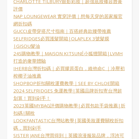
CHARLOTTE TILBURY眼影彩妝｜超強底妝修容唇膏
評價
NAP LOUNGEWEAR 實穿評價｜想每天穿的居家服官
網折扣碼
GUCCI皮帶穿搭尺寸指南｜百搭經典款腰帶推薦
SELFRIDGES必買護髮開箱|OLAPLEX 3號髮膜
|GISOU髮油
24S購物教學｜MAISON KITSUNÉ小狐狸開箱|LVMH
打造的奢華體驗
IHERB台灣折扣碼｜必買膠原蛋白，維他命C ｜冷壓初
榨椰子油推薦
SHOPBOP折扣關稅運費教學｜SEE BY CHLOE開箱
2024 SELFRIDGES 免運教學|英國品牌折扣寄台灣超
划算！買到剁手！
2023英國MYBAG評價購物教學|必買包款手袋推薦|折
扣碼|關稅
LOOKFANTASTIC台灣站教學|英國美妝運費關稅折扣
碼，買到剁手
SISTER JANE台灣買得到｜英國浪漫服裝品牌，浮誇可