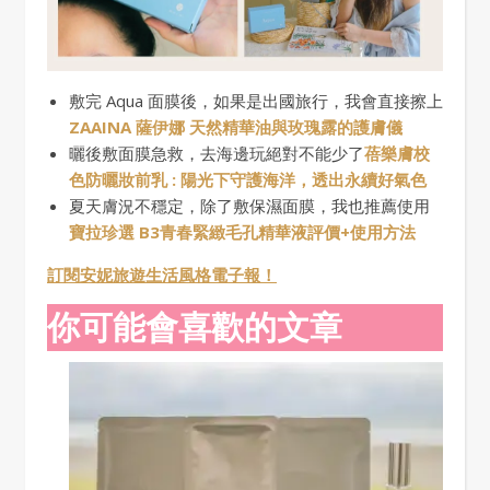
敷完 Aqua 面膜後，如果是出國旅行，我會直接擦上
ZAAINA 薩伊娜 天然精華油與玫瑰露的護膚儀
曬後敷面膜急救，去海邊玩絕對不能少了
蓓樂膚校
色防曬妝前乳 : 陽光下守護海洋，透出永續好氣色
夏天膚況不穩定，除了敷保濕面膜，我也推薦使用
寶拉珍選 B3青春緊緻毛孔精華液評價+使用方法
訂閱安妮旅遊生活風格電子報！
你可能會喜歡的文章