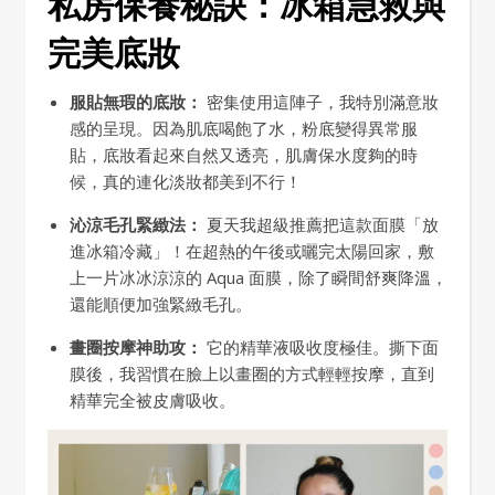
私房保養秘訣：冰箱急救與
完美底妝
服貼無瑕的底妝：
密集使用這陣子，我特別滿意妝
感的呈現。因為肌底喝飽了水，粉底變得異常服
貼，底妝看起來自然又透亮，肌膚保水度夠的時
候，真的連化淡妝都美到不行！
沁涼毛孔緊緻法：
夏天我超級推薦把這款面膜「放
進冰箱冷藏」！在超熱的午後或曬完太陽回家，敷
上一片冰冰涼涼的 Aqua 面膜，除了瞬間舒爽降溫，
還能順便加強緊緻毛孔。
畫圈按摩神助攻：
它的精華液吸收度極佳。撕下面
膜後，我習慣在臉上以畫圈的方式輕輕按摩，直到
精華完全被皮膚吸收。