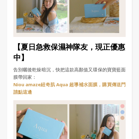
【夏日急救保濕神隊友，現正優惠
中】
告別曬後乾燥暗沉，快把這款高顏值又環保的寶寶藍面
膜帶回家：
Niou amaze紐奇肌 Aqua 超導補水面膜，購買傳送門
請點這邊