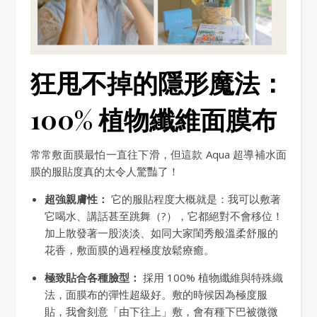
狂甩不掉的隱形魔法：
100% 植物纖維面膜布
常常敷面膜最怕一直往下滑，但這款 Aqua 超導補水面
膜的服貼度真的太令人驚豔了！
超強親膚性：
它的服貼程度大概就是：我可以敷著
它喝水、講話甚至跳舞（?），它都絕對不會移位！
加上散發著一股淡淡、如同大家閨秀般溫柔舒服的
花香，敷面膜的過程極度放鬆療癒。
極致貼合各種臉型：
採用 100% 植物纖維與特殊織
法，面膜布的彈性超級好。敷的時候因為極度服
貼，我會刻意「由下往上」敷，會有種下巴被微微