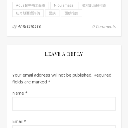
Aqua超導補水面膜
Niou amaze
敏弱肌面膜推薦
紐奇肌面膜評價
面膜
面膜推薦
By
AnnieSinLee
0 Comments
LEAVE A REPLY
Your email address will not be published.
Required
fields are marked
*
Name
*
Email
*