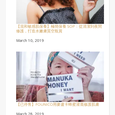
【混和敏感肌保養】極簡保養 SOP：從清潔到夜間
修護，打造水嫩膚質空瓶賞
Date
March 10, 2019
【已停售】FOUNICO用麥盧卡蜂蜜灌溉修護肌膚
Date
March 28, 2019