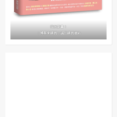
我的新書！
｜
博客來購買
｜
誠品購買連結