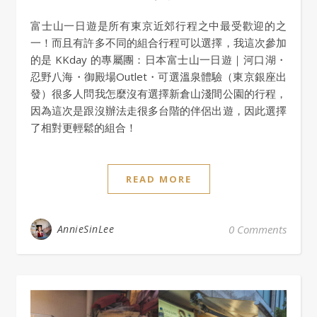
富士山一日遊是所有東京近郊行程之中最受歡迎的之
一！而且有許多不同的組合行程可以選擇，我這次參加
的是 KKday 的專屬團：日本富士山一日遊｜河口湖・
忍野八海・御殿場Outlet・可選溫泉體驗（東京銀座出
發）很多人問我怎麼沒有選擇新倉山淺間公園的行程，
因為這次是跟沒辦法走很多台階的伴侶出遊，因此選擇
了相對更輕鬆的組合！
READ MORE
AnnieSinLee
0 Comments