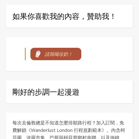
如果你喜歡我的內容，贊助我！
請我喝珍奶！
剛好的步調一起漫遊
每次去倫敦總是不知道怎麼排順路行程？加入訂閱，免
費解鎖《Wanderlust London 行程規劃範本》。內含柯
芬園、波羅市集、巴斯與柯茲窩鄉村串聯，以及地鐵、