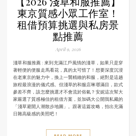
【2026 淺草和服推薦】
東京質感小眾工作室！
租借預算挑選與私房景
點推薦
April 9, 2026
淺草和服推薦 : 來到充滿江戶風情的淺草，如果只是穿
著輕便的便服走馬看花，真的太可惜了！想要深度沉浸
在老東京的魅力中，換上一襲精緻的和服，絕對是這趟
旅程最浪漫的儀式感。但淺草的和服店琳瑯滿目，款式
參差不齊，該怎麼挑選才不會流於俗氣？安妮這次幫大
家嚴選了質感極佳的租借方案，並加碼大公開我私藏的
「淺草避開人潮散步地圖」。跟著這篇攻略，拍出充滿
日雜高級感的美照吧！
READ MORE