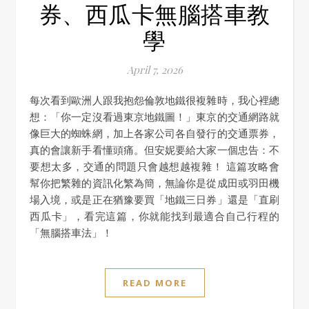
券、西瓜卡無腦搭車教
學
April 7, 2026
每次看到歐洲人跟我抱怨倫敦地鐵很複雜時，我心裡總
想：「你一定沒看過東京地鐵圖！」東京的交通網路就
像巨大的蜘蛛網，加上各家公司各自發行的交通票券，
真的會讓新手看懂頭痛。但安妮要給大家一個忠告：不
要想太多，交通的問題只會越想越複雜！ 這篇攻略會
幫你把繁雜的資訊化繁為簡，無論你是從成田或羽田機
場入境，或是正在猶豫要買「地鐵三日券」還是「直刷
西瓜卡」，看完這篇，你就能找到最適合自己行程的
「無腦搭車法」！
READ MORE