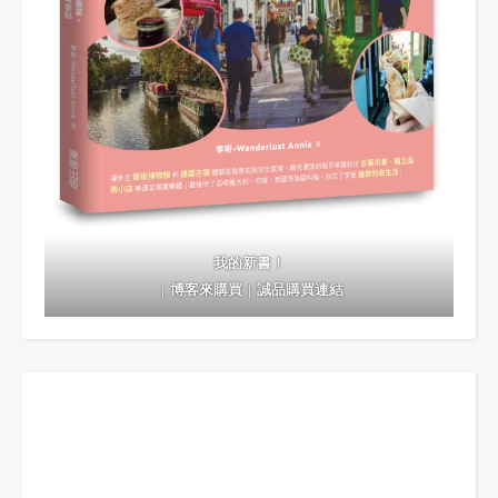
我的新書！
｜
博客來購買
｜
誠品購買連結