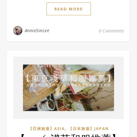
READ MORE
AnnieSinLee
0 Comments
,
【亞洲旅遊】ASIA
【日本旅遊】JAPAN