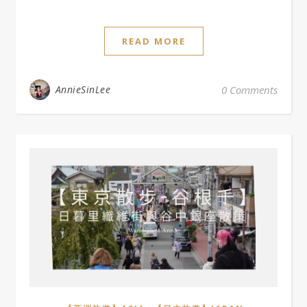
READ MORE
AnnieSinLee
0 Comments