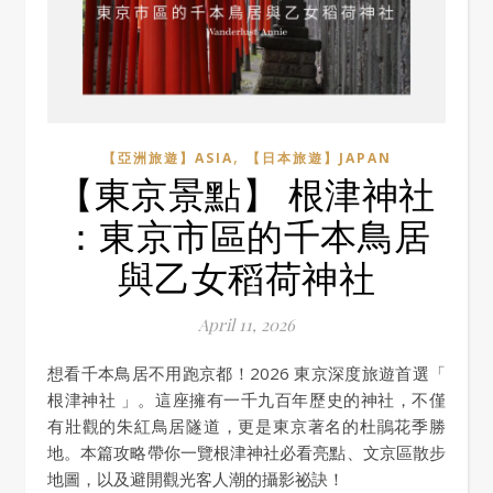
,
【亞洲旅遊】ASIA
【日本旅遊】JAPAN
【東京景點】 根津神社
：東京市區的千本鳥居
與乙女稻荷神社
April 11, 2026
想看千本鳥居不用跑京都！2026 東京深度旅遊首選「
根津神社 」。這座擁有一千九百年歷史的神社，不僅
有壯觀的朱紅鳥居隧道，更是東京著名的杜鵑花季勝
地。本篇攻略帶你一覽根津神社必看亮點、文京區散步
地圖，以及避開觀光客人潮的攝影祕訣！