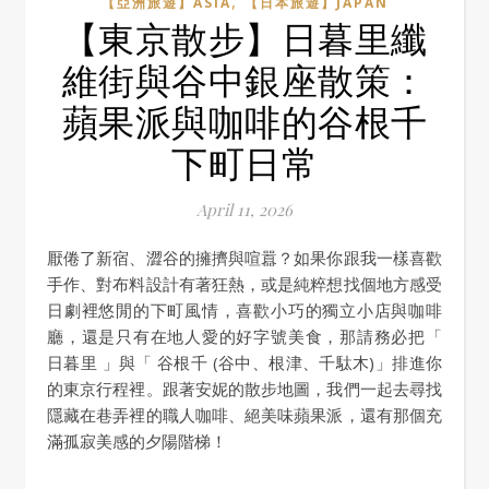
,
【亞洲旅遊】ASIA
【日本旅遊】JAPAN
【東京散步】日暮里纖
維街與谷中銀座散策：
蘋果派與咖啡的谷根千
下町日常
April 11, 2026
厭倦了新宿、澀谷的擁擠與喧囂？如果你跟我一樣喜歡
手作、對布料設計有著狂熱，或是純粹想找個地方感受
日劇裡悠閒的下町風情，喜歡小巧的獨立小店與咖啡
廳，還是只有在地人愛的好字號美食，那請務必把「
日暮里 」與「 谷根千 (谷中、根津、千駄木)」排進你
的東京行程裡。跟著安妮的散步地圖，我們一起去尋找
隱藏在巷弄裡的職人咖啡、絕美味蘋果派，還有那個充
滿孤寂美感的夕陽階梯！