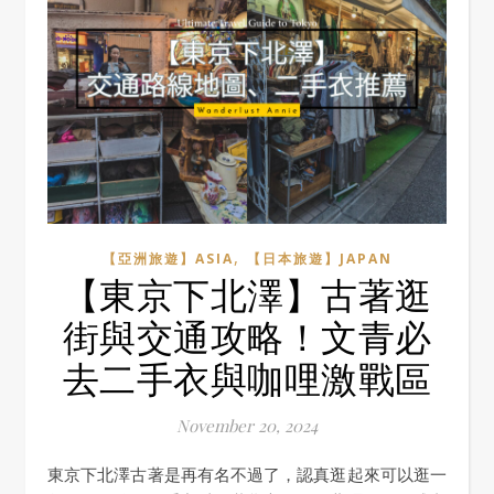
,
【亞洲旅遊】ASIA
【日本旅遊】JAPAN
【東京下北澤】古著逛
街與交通攻略！文青必
去二手衣與咖哩激戰區
November 20, 2024
東京下北澤古著是再有名不過了，認真逛起來可以逛一