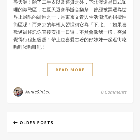
整天喔！除了二手衣以及舊貨之外，下北澤還是日式咖
哩的激戰區，在夏天還會舉辦音樂祭，曾經被票選為世
界上最酷的街區之一，是東京文青與生活潮流的指標性
街區呢！而東京的年輕人習慣稱它為「下北」！如果喜
歡逛街拜託你直接安排一日遊，不然會像我一樣，突然
覺得行程超級趕！帶上也喜愛古著的好姊妹一起逛街吃
咖哩喝咖啡吧！
READ MORE
AnnieSinLee
0 Comments
OLDER POSTS