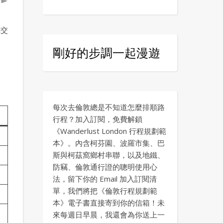
惱交
剛好的步調一起漫遊
每次去倫敦總是不知道怎麼排順路
行程？加入訂閱，免費解鎖
《Wanderlust London 行程規劃範
本》。內含柯芬園、波羅市集、巴
斯與柯茲窩鄉村串聯，以及地鐵、
防竊、倫敦通行證的聰明使用心
法，留下你的 Email 加入訂閱清
單，我們將把《倫敦行程規劃範
本》電子書直接寄到你的信箱！未
來每週日早晨，我還會為你送上一