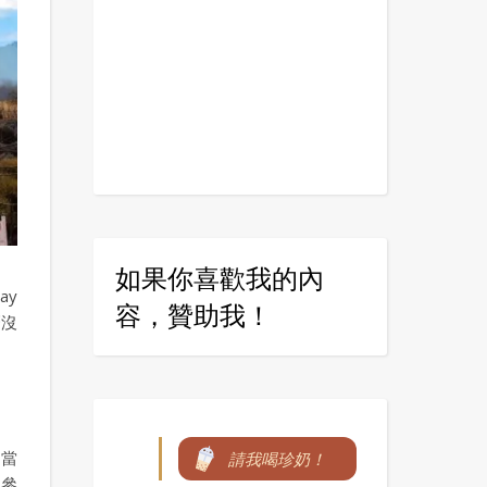
如果你喜歡我的內
ay
容，贊助我！
麼沒
間當
請我喝珍奶！
了參