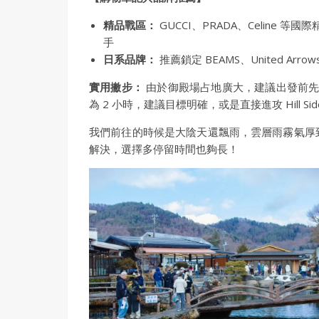
精品戰區：
GUCCI、PRADA、Celine
手
日系品牌：
推薦鎖定 BEAMS、United A
實用撇步：
由於御殿場占地廣大，建議出發前先查
為 2 小時，建議目標明確，或是直接進攻 Hill 
我們前往的時候是大陰天還飄雨，雲層雨霧氣厚
解決，選擇多停留時間也夠長！