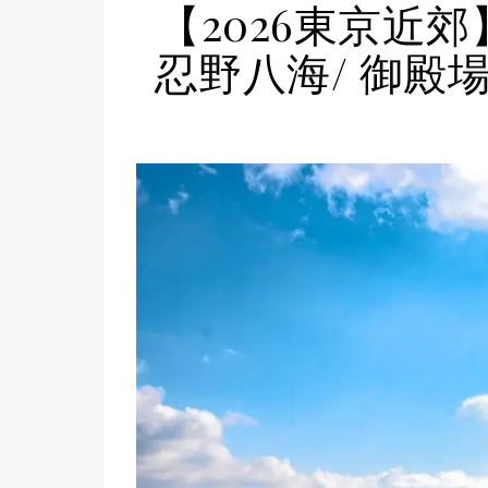
【2026東京近
忍野八海/ 御殿場 O