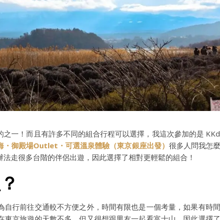
之一！而且有許多不同的組合行程可以選擇，我這次參加的是 KKd
・御殿場Outlet・可選溫泉體驗（東京銀座出發）
很多人問我怎
辦法走很多台階的伴侶出遊，因此選擇了相對更輕鬆的組合！
程？
為自行前往交通較不方便之外，時間有限也是一個考量，如果有時
在東京旅遊的天數不多，但又很想跟男友一起看富士山，因此選擇