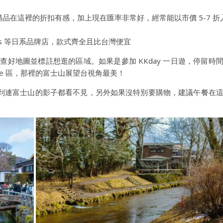
 等國際精品在這裡的折扣有感，加上現在匯率非常好，經常能以市價 5-7 折
rrows 等日系品牌店，款式齊全且比台灣便宜
好地圖並標註想逛的區域。如果是參加 KKday 一日遊，停留時
Side 區，那裡的富士山展望台視角最美！
到連富士山的影子都看不見，另外如果沒特別要購物，建議午餐在