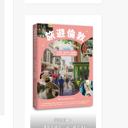
我的新書！
｜
博客來購買
｜
誠品購買連結