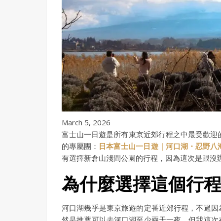
March 5, 2026
富士山一日遊是所有東京近郊行程之中最受歡迎的
的專屬團：
日本富士山一日遊｜河口湖・忍野八海
有選擇新倉山淺間公園的行程，因為這次是跟沒
為什麼選擇這個行
河口湖幾乎是東京旅遊的定番近郊行程，不過因
然是推薦可以去河口湖至少兩天一夜，但我這次