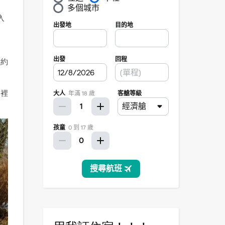
入
間約
這裡