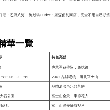
湖・忍野八海・御殿場Outlet・羅森便利商店，完全不用自己煩
程精華一覽
容
特色亮點
合
專業導遊帶隊，免找路
remium Outlets
200+ 品牌購物，遠眺富士山
海
品嚐清澈泉水與草餅
/大石公園
富士山全景、季節花卉
利商店
富士山網美攝影視角