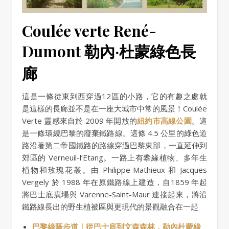
Coulée verte René-
Dumont 勒內·杜蒙綠色長
廊
這是一條從東到西穿過12區的小路，它的有趣之處就
是這樣的長廊並不是在一座大城市中常的風景！Coulée
Verte 靈感來自於 2009 年開放的
紐約市高線公園
。這
是一條環繞巴黎的廢棄鐵路線。這條 4.5 公里的綠色道
路沿著第二帝國鐵路的路線穿過巴黎東部，一直延伸到
郊區的 Verneuil-l’Etang。一路上有攀緣植物、多年生
植物和玫瑰花叢。由 Philippe Mathieux 和 Jacques
Vergely 於 1988 年在原鐵路線上建造，自1859 年起
將巴士底廣場與 Varenne-Saint-Maur 連接起來，將沿
鐵路線長出的野生植被區與更現代的景觀融合在一起
巴黎綠蔭步道｜從巴士底到文森森林，勒內杜蒙綠