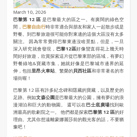
March 10, 2026
巴黎第 12 區
是巴黎最大的區之一。有廣闊的綠色空
間，
巴黎自由行
時非常適合與朋友和家人一起散步或是
野餐。到巴黎旅遊很可能你對東邊的這個大區沒有太多
關注。 因為常常覺得巴黎東邊沒啥景點，但是，一旦
深入研究就會發現，
巴黎12區
好像蠻直得花上幾天時
間好好旅遊，欣賞探索這片從巴黎東部的區域，有夢幻
野餐綠地&寶藏市集，她就好像是巴黎城市邊界的延
伸，包括
里昂火車站
、繁榮的
貝西社區
和非常著名的市
場街喔！
巴黎第 12 區有許多紀念碑和隱藏的寶藏，以及歷史的
足跡。例如
文森公園
是巴黎最大的公園，擁有夢幻的浪
漫湖泊和巨大的動物園。 還可以在
巴士底廣場
找到歐
洲最高的歌劇院之一。 他們都是探索
巴黎第 12 區
的好
理由。尤其你想遠離蒙娜麗莎前的觀光客的話，不要猶
豫吧！