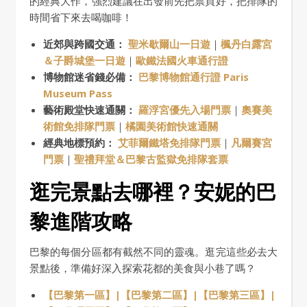
的經典大作，強烈建議在出發前先把票買好，把排隊的
時間省下來去喝咖啡！
近郊與跨國交通：
聖米歇爾山一日遊
｜
楓丹白露宮
＆子爵城堡一日遊
｜
歐鐵法國火車通行證
博物館迷省錢必備：
巴黎博物館通行證 Paris
Museum Pass
藝術殿堂快速通關：
羅浮宮優先入場門票
｜
奧賽美
術館免排隊門票
｜
橘園美術館快速通關
經典地標預約：
艾菲爾鐵塔免排隊門票
｜
凡爾賽宮
門票
｜
聖禮拜堂＆巴黎古監獄免排隊套票
逛完景點去哪裡？安妮的巴
黎進階攻略
巴黎的每個分區都有截然不同的靈魂。逛完這些必去大
景點後，準備好深入探索花都的美食與小巷了嗎？
【巴黎第一區】|
【巴黎第二區】|
【巴黎第三區】|