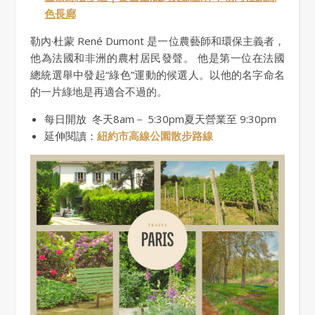
色長廊
勒內·杜蒙 René Dumont 是一位農藝師和環保主義者，
他為法國和非洲的農村居民發聲。 他是第一位在法國
總統選舉中發起“綠色”運動的候選人。以他的名字命名
的一片綠地是再適合不過的。
每日開放 冬天8am－ 5:30pm夏天營業至 9:30pm
延伸閱讀：
紐約市高線公園散步路線