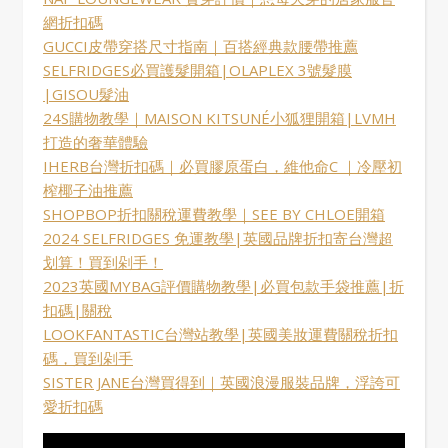
網折扣碼
GUCCI皮帶穿搭尺寸指南｜百搭經典款腰帶推薦
SELFRIDGES必買護髮開箱|OLAPLEX 3號髮膜
|GISOU髮油
24S購物教學｜MAISON KITSUNÉ小狐狸開箱|LVMH
打造的奢華體驗
IHERB台灣折扣碼｜必買膠原蛋白，維他命C ｜冷壓初
榨椰子油推薦
SHOPBOP折扣關稅運費教學｜SEE BY CHLOE開箱
2024 SELFRIDGES 免運教學|英國品牌折扣寄台灣超
划算！買到剁手！
2023英國MYBAG評價購物教學|必買包款手袋推薦|折
扣碼|關稅
LOOKFANTASTIC台灣站教學|英國美妝運費關稅折扣
碼，買到剁手
SISTER JANE台灣買得到｜英國浪漫服裝品牌，浮誇可
愛折扣碼