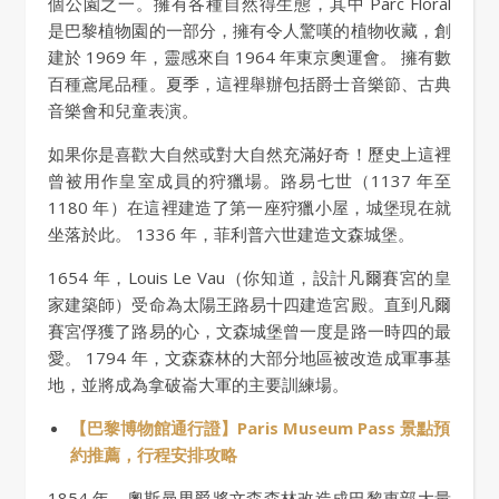
個公園之一。擁有各種自然得生態，其中 Parc Floral
是巴黎植物園的一部分，擁有令人驚嘆的植物收藏，創
建於 1969 年，靈感來自 1964 年東京奧運會。 擁有數
百種鳶尾品種。夏季，這裡舉辦包括爵士音樂節、古典
音樂會和兒童表演。
如果你是喜歡大自然或對大自然充滿好奇！歷史上這裡
曾被用作皇室成員的狩獵場。路易七世（1137 年至
1180 年）在這裡建造了第一座狩獵小屋，城堡現在就
坐落於此。 1336 年，菲利普六世建造文森城堡。
1654 年，Louis Le Vau（你知道，設計凡爾賽宮的皇
家建築師）受命為太陽王路易十四建造宮殿。直到凡爾
賽宮俘獲了路易的心，文森城堡曾一度是路一時四的最
愛。 1794 年，文森森林的大部分地區被改造成軍事基
地，並將成為拿破崙大軍的主要訓練場。
【巴黎博物館通行證】Paris Museum Pass 景點預
約推薦，行程安排攻略
1854 年，奧斯曼男爵將文森森林改造成巴黎東部大量