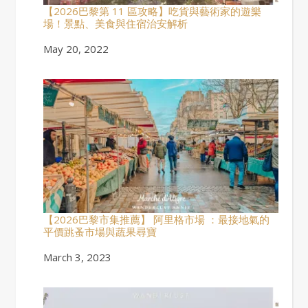
【2026巴黎第 11 區攻略】吃貨與藝術家的遊樂
場！景點、美食與住宿治安解析
Date
May 20, 2022
【2026巴黎市集推薦】 阿里格市場 ：最接地氣的
平價跳蚤市場與蔬果尋寶
Date
March 3, 2023