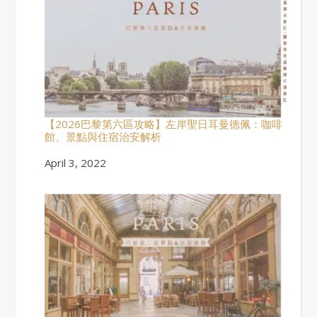
【2026巴黎第六區攻略】左岸聖日耳曼德佩：咖啡
館、景點與住宿治安解析
Date
April 3, 2022