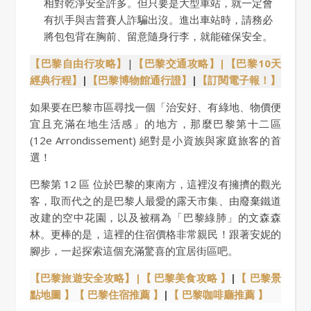
相對乾淨安全許多。但只要是大型車站，就一定會
有扒手與吉普賽人詐騙出沒。進出車站時，請務必
將包包背在胸前、留意隨身行李，就能確保安全。
【巴黎自由行攻略】
|
【巴黎交通攻略】
|【巴黎
10天
經典行程
】
|
【巴黎博物館通行證】
|
【訂閱電子報！】
如果要在巴黎市區尋找一個「治安好、有綠地、物價便
宜且充滿在地生活感」的地方，那麼巴黎第十二區
(12e Arrondissement) 絕對是小資族與家庭旅客的首
選！
巴黎第 12 區 位於巴黎的東南方，這裡沒有擁擠的觀光
客，取而代之的是巴黎人最愛的露天市集、由廢棄鐵道
改建的空中花園，以及被稱為「巴黎綠肺」的文森森
林。更棒的是，這裡的住宿價格非常親民！跟著安妮的
腳步，一起探索這個充滿驚喜的宜居街區吧。
【巴黎旅遊安全攻略】|
【 巴黎美食攻略 】
|
【 巴黎景
點地圖 】
【 巴黎住宿推薦 】
|
【 巴黎咖啡廳推薦 】