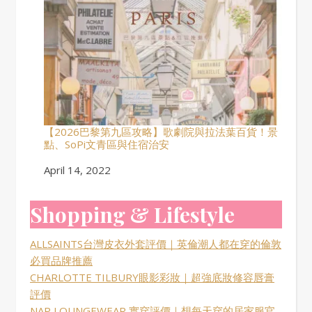
【2026巴黎第九區攻略】歌劇院與拉法葉百貨！景
點、SoPi文青區與住宿治安
Date
April 14, 2022
Shopping & Lifestyle
ALLSAINTS台灣皮衣外套評價｜英倫潮人都在穿的倫敦
必買品牌推薦
CHARLOTTE TILBURY眼影彩妝｜超強底妝修容唇膏
評價
NAP LOUNGEWEAR 實穿評價｜想每天穿的居家服官