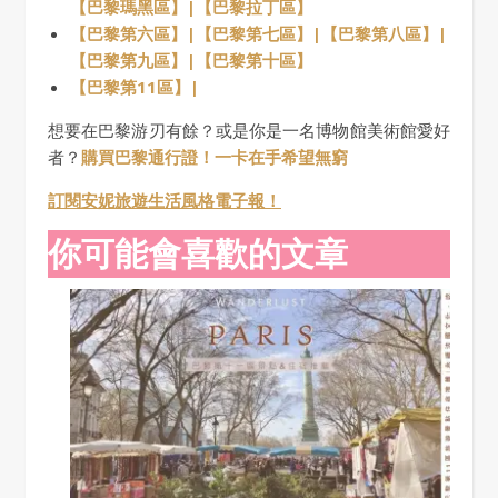
【巴黎瑪黑區】|
【巴黎拉丁區】
【巴黎第六區】|
【巴黎第七區】|
【巴黎第八區】|
【巴黎第九區】|
【巴黎第十區】
【巴黎第11區】|
想要在巴黎游刃有餘？或是你是一名博物館美術館愛好
者？
購買巴黎通行證！一卡在手希望無窮
訂閱安妮旅遊生活風格電子報！
你可能會喜歡的文章