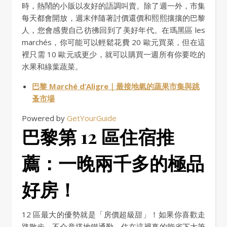
時，熱鬧的小販以友好的語調叫賣。除了週一外，市集
每天都會開放，週末伴隨著討價還價和熙熙攘攘的巴黎
人，您會感覺自己彷彿回到了美好年代。在瑪黑區 les
marchés，你可能可以輕鬆花費 20 歐元買菜，但在這
裡只需 10 歐元或更少，就可以購買一週所有你要吃的
水果和綠葉蔬菜。
巴黎 Marché d’Aligre｜最接地氣的蔬果市集與跳
蚤市場
Powered by
GetYourGuide
巴黎第 12 區住宿推
薦：一晚兩千多的極品
好房！
12 區最大的優勢就是「房價超級甜」！如果你喜歡走
路散步、不介意搭地鐵通勤，住在這裡真的能省下大筆