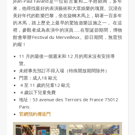
Jean-Paul Favand是一位前古董和二手經銷商，多年
來，他尋找最好的表演藝術和大眾娛樂的瑰寶。沉浸在
美好年代的歡樂巴黎，坐在旋轉木馬上，騎著一百多年
的木馬，踏上歷史上最早的驚險遊樂設施之一， 在這
裡，參觀者成為表演中的演員……在聖誕節期間，博物
館會舉辦Festival du Merveilleux。節日期間，無需預
約喔！
11 月的最後一個週末和 12 月的周末沒有安排導
覽。
未經事先預訂不得入場（特殊開放期間除外）
門票：成人18 歐元
4 至 11 歲的兒童12 歐元
4 歲以下兒童免費
地址：53 avenue des Terroirs de France 75012
Paris
官網預約傳送門