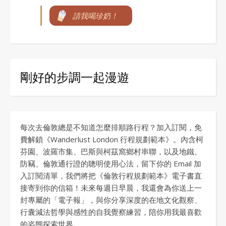
請我喝珍奶！
剛好的步調一起漫遊
每次去倫敦總是不知道怎麼排順路行程？加入訂閱，免
費解鎖《Wanderlust London 行程規劃範本》。內含柯
芬園、波羅市集、巴斯與柯茲窩鄉村串聯，以及地鐵、
防竊、倫敦通行證的聰明使用心法，留下你的 Email 加
入訂閱清單，我們將把《倫敦行程規劃範本》電子書直
接寄到你的信箱！未來每週日早晨，我還會為你送上一
封專屬的「電子報」，與你分享深度的在地文化觀察、
行囊減法哲學與感性的自我覺察練習，陪你用我最喜歡
的姿態探索世界。