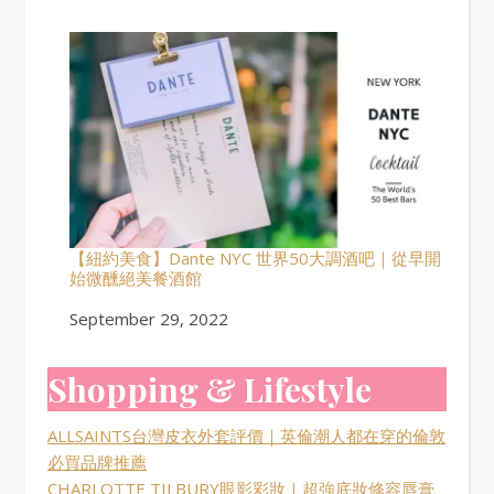
【紐約美食】Dante NYC 世界50大調酒吧｜從早開
始微醺絕美餐酒館
Date
September 29, 2022
Shopping & Lifestyle
ALLSAINTS台灣皮衣外套評價｜英倫潮人都在穿的倫敦
必買品牌推薦
CHARLOTTE TILBURY眼影彩妝｜超強底妝修容唇膏