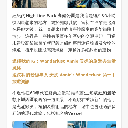
紐約的
High Line Park 高架公園
是我這是紐約36小時
快閃最想來的地方，終於如願以償，當初在巴黎走過綠
色長廊之後，就一直想來紐約這座被廢棄的高架鐵路上
散步，這裡是一座擁有兩百多年歷史的交通樞紐，再還
未建設高架鐵路前就已經是紐約專門運送物資及食物的
鐵道，後來改建成高架鐵路，穿越許多紐約市的建物
追蹤我的IG：Wanderlust Annie 安妮的旅遊與生活
風格
追蹤我的粉絲專頁 安妮 Annie’s Wanderlust 第一手
旅遊資訊
不過他在60年代被廢棄之後就雜草叢生,形成
紐約曼哈
頓下城西區
最醜的一道風景，不過現在重獲新生的他，
是充滿歡笑，植物及藝術品的地方，途中也會經過許多
紐約的現代建築，包括知名的
Vessel
！