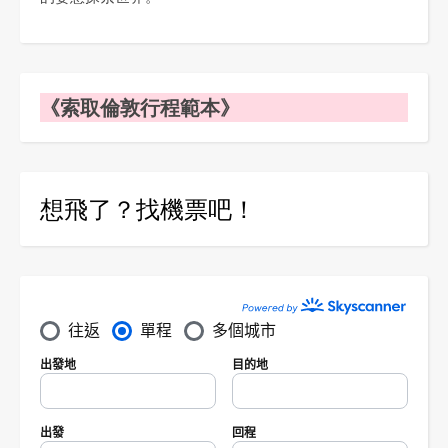
《索取倫敦行程範本》
想飛了？找機票吧！