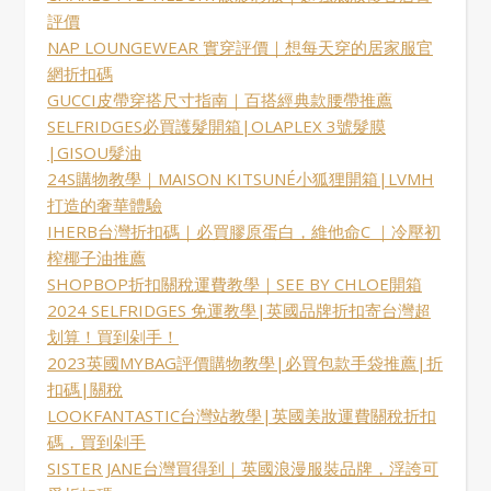
評價
NAP LOUNGEWEAR 實穿評價｜想每天穿的居家服官
網折扣碼
GUCCI皮帶穿搭尺寸指南｜百搭經典款腰帶推薦
SELFRIDGES必買護髮開箱|OLAPLEX 3號髮膜
|GISOU髮油
24S購物教學｜MAISON KITSUNÉ小狐狸開箱|LVMH
打造的奢華體驗
IHERB台灣折扣碼｜必買膠原蛋白，維他命C ｜冷壓初
榨椰子油推薦
SHOPBOP折扣關稅運費教學｜SEE BY CHLOE開箱
2024 SELFRIDGES 免運教學|英國品牌折扣寄台灣超
划算！買到剁手！
2023英國MYBAG評價購物教學|必買包款手袋推薦|折
扣碼|關稅
LOOKFANTASTIC台灣站教學|英國美妝運費關稅折扣
碼，買到剁手
SISTER JANE台灣買得到｜英國浪漫服裝品牌，浮誇可