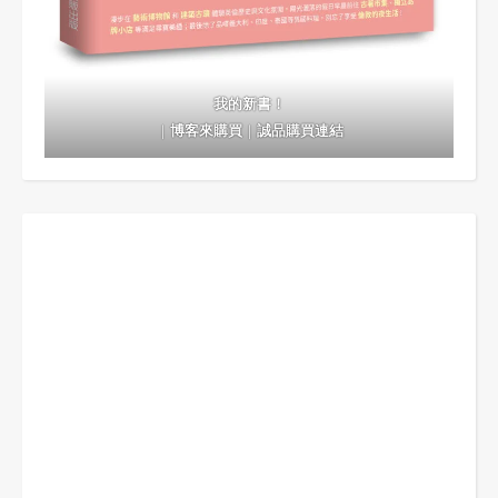
我的新書！
｜
博客來購買
｜
誠品購買連結