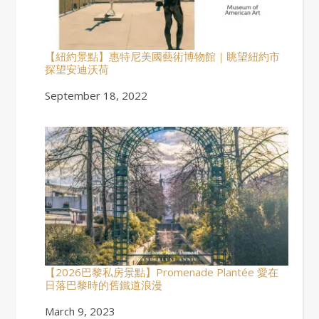
【紐約景點】惠特尼美國藝術博物館｜眺望紐約市
探望安迪沃荷
Date
September 18, 2022
【2026巴黎私房景點】Promenade Plantée 愛在
日落巴黎時的舊鐵道浪漫
Date
March 9, 2023