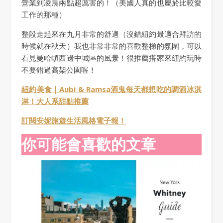
營業到凌晨兩點超厲害的！（美國人真的也屬於比較愛
工作的那種）
整段走起來在九月非常的舒適（沒錯紐約最適合拜訪的
時候就在秋天）我也非常非常的喜歡整梯的氛圍，可以
看見曼哈頓西邊中城區的風景！很推薦搭家來紐約玩時
不要錯過高架公園喔！
紐約美食｜Aubi & Ramsa酒鬼每天都想吃的調酒冰淇
淋！大人系甜點推薦
訂閱安妮旅遊生活風格電子報！
你可能會喜歡的文章