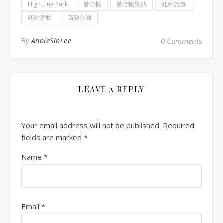
High Line Park
曼哈頓
曼哈頓景點
紐約旅遊
紐約景點
高架公園
By
AnnieSinLee
0 Comments
LEAVE A REPLY
Your email address will not be published.
Required
fields are marked
*
Name
*
Email
*