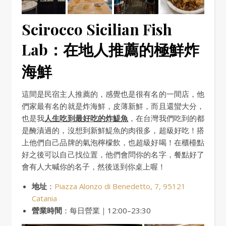
Scirocco Sicilian Fish
Lab：在地人推薦的極鮮炸
海鮮
這間是民宿主人推薦的，感覺也是很有名的一間店，他
們家最有名的就是炸海鮮，皮薄新鮮，而且還蠻大分，
也是我
人生吃到最好吃的炸鯷魚
，在台灣我們吃到的都
是醃漬過的，沒想到新鮮鯷魚的肉很多，超級好吃！搭
上他們自己品牌的氣泡檸檬飲，也超級好喝！在櫃檯點
好之後可以自己找位置，他們會問你的名字，餐點好了
會有人大喊你的名子，然後送到你桌上喔！
地址
：
Piazza Alonzo di Benedetto, 7, 95121
Catania
營業時間
：每日營業｜12:00–23:30