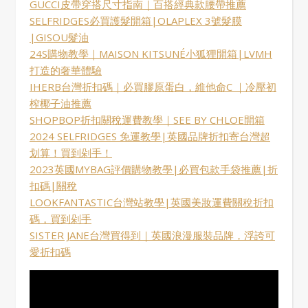
GUCCI皮帶穿搭尺寸指南｜百搭經典款腰帶推薦
SELFRIDGES必買護髮開箱|OLAPLEX 3號髮膜
|GISOU髮油
24S購物教學｜MAISON KITSUNÉ小狐狸開箱|LVMH
打造的奢華體驗
IHERB台灣折扣碼｜必買膠原蛋白，維他命C ｜冷壓初
榨椰子油推薦
SHOPBOP折扣關稅運費教學｜SEE BY CHLOE開箱
2024 SELFRIDGES 免運教學|英國品牌折扣寄台灣超
划算！買到剁手！
2023英國MYBAG評價購物教學|必買包款手袋推薦|折
扣碼|關稅
LOOKFANTASTIC台灣站教學|英國美妝運費關稅折扣
碼，買到剁手
SISTER JANE台灣買得到｜英國浪漫服裝品牌，浮誇可
愛折扣碼