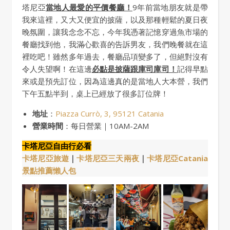
塔尼亞
當地人最愛的平價餐廳！
9年前當地朋友就是帶
我來這裡，又大又便宜的披薩，以及那種輕鬆的夏日夜
晚氛圍，讓我念念不忘，今年我憑著記憶穿過魚市場的
餐廳找到他，我滿心歡喜的告訴男友，我們晚餐就在這
裡吃吧！雖然多年過去，餐廳品項變多了，但絕對沒有
令人失望啊！在這邊
必點是披薩跟庫司庫司！
記得早點
來或是預先訂位，因為這邊真的是當地人大本營，我們
下午五點半到，桌上已經放了很多訂位牌！
地址
：
Piazza Currò, 3, 95121 Catania
營業時間
：每日營業｜10AM-2AM
卡塔尼亞自由行必看
卡塔尼亞旅遊
｜
卡塔尼亞三天兩夜
｜
卡塔尼亞Catania
景點推薦懶人包