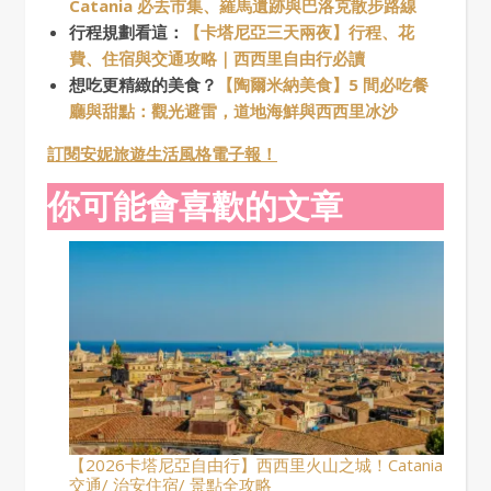
Catania 必去市集、羅馬遺跡與巴洛克散步路線
行程規劃看這：
【卡塔尼亞三天兩夜】行程、花
費、住宿與交通攻略｜西西里自由行必讀
想吃更精緻的美食？
【陶爾米納美食】5 間必吃餐
廳與甜點：觀光避雷，道地海鮮與西西里冰沙
訂閱安妮旅遊生活風格電子報！
你可能會喜歡的文章
【2026卡塔尼亞自由行】西西里火山之城！Catania
交通/ 治安住宿/ 景點全攻略