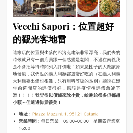
Vecchi Sapori：位置超好
的觀光客地雷
這家店的位置與坐落的巴洛克建築非常漂亮，我們去的
時候就只有一個店員跟一個感覺是老闆，不過在南義我
是不會把等待時間列入評價啦！如果急性子的人應該原
地發瘋，我們點的義大利麵都還蠻好吃的（在義大利義
大利麵要出錯也很難，只有用料等級的區別）聽說在幾
年前這間店的評價很好，應該是疫情後評價急遽下
滑！！！！我覺得
以價錢來說小貴，蛤蜊給很多但都超
小顆～但這邊街景很美！
地址
：
Piazza Mazzini, 1, 95121 Catania
營業時間
：每日營業｜09:00–00:00｜星期四營業至
16:00