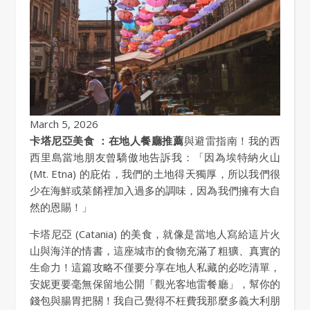
March 5, 2026
卡塔尼亞美食 ：在地人餐廳推薦
與避雷指南！我的西
西里島當地朋友曾驕傲地告訴我：「因為埃特納火山
(Mt. Etna) 的庇佑，我們的土地得天獨厚，所以我們很
少在海鮮或菜餚裡加入過多的調味，因為我們擁有大自
然的恩賜！」
卡塔尼亞 (Catania) 的美食，就像是當地人寫給這片火
山與海洋的情書，這座城市的食物充滿了粗獷、真實的
生命力！這篇攻略不僅要分享在地人私藏的必吃清單，
安妮更要毫無保留地公開「觀光客地雷餐廳」，幫你的
錢包與腸胃把關！我自己覺得不枉費我那麼多義大利朋