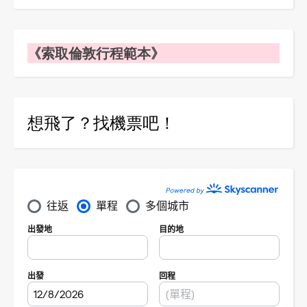
《索取倫敦行程範本》
想飛了？找機票吧！