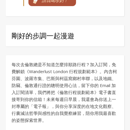
請我喝珍奶！
剛好的步調一起漫遊
每次去倫敦總是不知道怎麼排順路行程？加入訂閱，免
費解鎖《Wanderlust London 行程規劃範本》。內含柯
芬園、波羅市集、巴斯與柯茲窩鄉村串聯，以及地鐵、
防竊、倫敦通行證的聰明使用心法，留下你的 Email 加
入訂閱清單，我們將把《倫敦行程規劃範本》電子書直
接寄到你的信箱！未來每週日早晨，我還會為你送上一
封專屬的「電子報」，與你分享深度的在地文化觀察、
行囊減法哲學與感性的自我覺察練習，陪你用我最喜歡
的姿態探索世界。