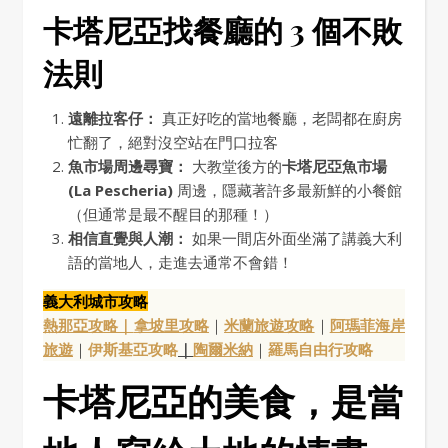
卡塔尼亞找餐廳的 3 個不敗
法則
遠離拉客仔：
真正好吃的當地餐廳，老闆都在廚房
忙翻了，絕對沒空站在門口拉客
魚市場周邊尋寶：
大教堂後方的
卡塔尼亞魚市場
(La Pescheria)
周邊，隱藏著許多最新鮮的小餐館
（但通常是最不醒目的那種！）
相信直覺與人潮：
如果一間店外面坐滿了講義大利
語的當地人，走進去通常不會錯！
義大利城市攻略
熱那亞攻略｜
拿坡里攻略
｜
米蘭旅遊攻略
｜
阿瑪菲海岸
旅遊
｜
伊斯基亞攻略
｜
陶爾米納
｜
羅馬自由行攻略
卡塔尼亞的美食，是當