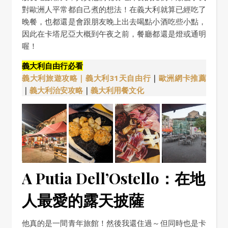
對歐洲人平常都自己煮的想法！在義大利就算已經吃了
晚餐，也都還是會跟朋友晚上出去喝點小酒吃些小點，
因此在卡塔尼亞大概到午夜之前，餐廳都還是燈或通明
喔！
義大利自由行必看
義大利旅遊攻略｜
義大利31天自由行
｜
歐洲網卡推薦
｜
義大利治安攻略
｜
義大利用餐文化
A Putia Dell’Ostello：在地
人最愛的露天披薩
他真的是一間青年旅館！然後我還住過～但同時也是卡