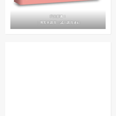
我的新書！
｜
博客來購買
｜
誠品購買連結