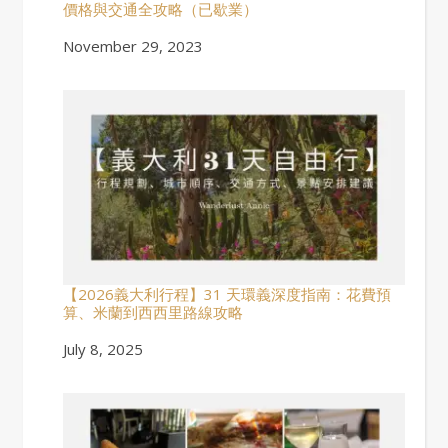
價格與交通全攻略（已歇業）
Date
November 29, 2023
【2026義大利行程】31 天環義深度指南：花費預
算、米蘭到西西里路線攻略
Date
July 8, 2025