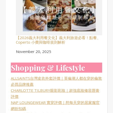
【2026義大利用餐文化】義大利旅遊必看！點餐、
Coperto 小費與咖啡規則解析
Date
November 20, 2025
Shopping & Lifestyle
ALLSAINTS台灣皮衣外套評價｜英倫潮人都在穿的倫敦
必買品牌推薦
CHARLOTTE TILBURY眼影彩妝｜超強底妝修容唇膏
評價
NAP LOUNGEWEAR 實穿評價｜想每天穿的居家服官
網折扣碼