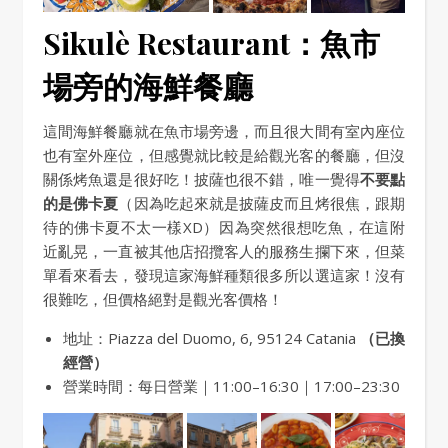
Sikulè Restaurant：魚市
場旁的海鮮餐廳
這間海鮮餐廳就在魚市場旁邊，而且很大間有室內座位
也有室外座位，但感覺就比較是給觀光客的餐廳，但沒
關係烤魚還是很好吃！披薩也很不錯，唯一覺得
不要點
的是佛卡夏
（因為吃起來就是披薩皮而且烤很焦，跟期
待的佛卡夏不太一樣XD）因為突然很想吃魚，在這附
近亂晃，一直被其他店招攬客人的服務生攔下來，但菜
單看來看去，發現這家海鮮種類很多所以選這家！沒有
很難吃，但價格絕對是觀光客價格！
地址：Piazza del Duomo, 6, 95124 Catania
（已換
經營）
營業時間：每日營業｜11:00–16:30｜17:00–23:30