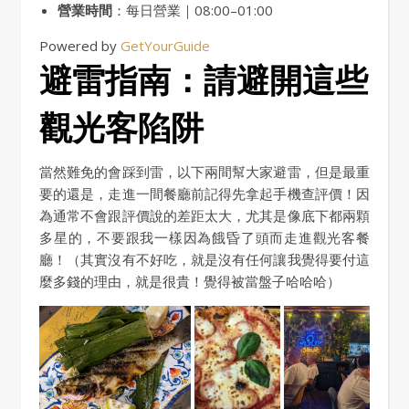
營業時間
：每日營業｜08:00–01:00
Powered by
GetYourGuide
避雷指南：請避開這些
觀光客陷阱
當然難免的會踩到雷，以下兩間幫大家避雷，但是最重
要的還是，走進一間餐廳前記得先拿起手機查評價！因
為通常不會跟評價說的差距太大，尤其是像底下都兩顆
多星的，不要跟我一樣因為餓昏了頭而走進觀光客餐
廳！（其實沒有不好吃，就是沒有任何讓我覺得要付這
麼多錢的理由，就是很貴！覺得被當盤子哈哈哈）