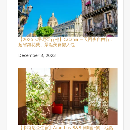
【2026卡塔尼亞行程】Catania 三天兩夜自由行：
超省錢花費、景點美食懶人包
Date
December 3, 2023
【卡塔尼亞住宿】Acanthus B&B 開箱評價：地點、