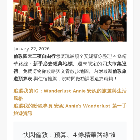
January 22, 2026
倫敦四天三夜自由行
怎麼玩最順？安妮幫你整理 4 條精
華路線：
新手必去經典地標
、週末限定的
四大市集巡
禮
、免費博物館攻略與文青散步地圖。內附最新
倫敦旅
遊預算表
與住宿推薦，沒時間做功課看這篇就夠！
追蹤我的IG：Wanderlust Annie 安妮的旅遊與生活
風格
追蹤我的粉絲專頁 安妮 Annie’s Wanderlust 第一手
旅遊資訊
快閃倫敦：預算、4 條精華路線懶