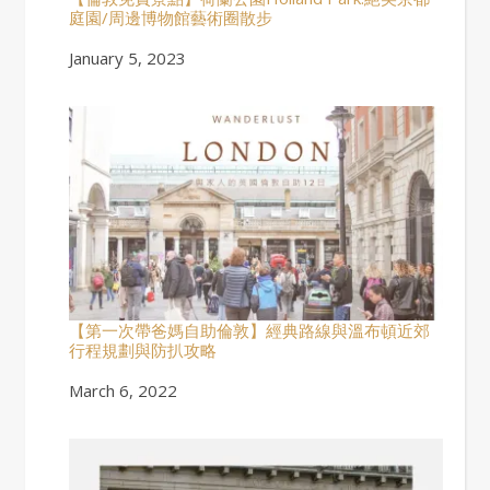
庭園/周邊博物館藝術圈散步
Date
January 5, 2023
【第一次帶爸媽自助倫敦】經典路線與溫布頓近郊
行程規劃與防扒攻略
Date
March 6, 2022