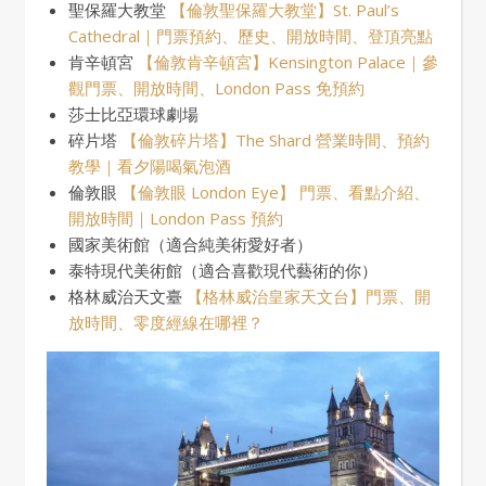
聖保羅大教堂
【倫敦聖保羅大教堂】St. Paul’s
Cathedral｜門票預約、歷史、開放時間、登頂亮點
肯辛頓宮
【倫敦肯辛頓宮】Kensington Palace｜參
觀門票、開放時間、London Pass 免預約
莎士比亞環球劇場
碎片塔
【倫敦碎片塔】The Shard 營業時間、預約
教學｜看夕陽喝氣泡酒
倫敦眼
【倫敦眼 London Eye】 門票、看點介紹、
開放時間｜London Pass 預約
國家美術館（適合純美術愛好者）
泰特現代美術館（適合喜歡現代藝術的你）
格林威治天文臺
【格林威治皇家天文台】門票、開
放時間、零度經線在哪裡？