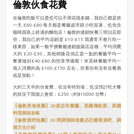
倫敦伙食花費
在倫敦吃飯可以貴也可以不用花很多錢，我自己都是抓
一天 £60-£80 每天都是餐廳超市跟小吃混著，也包含
咖啡跟路上經過的麵包店！倫敦的連鎖快餐三明治店那
些，我自己的平均花銷是 £10-£15 我通常不會只吃一
樣東西，如果一般平價餐廳連鎖披薩店這種，平均消費
大約 £20-£30，其他稍微花俏正是一點的餐廳平均一
餐要做好£40-£80 的預算準備喔！米其林餐廳平均一
個人消費約為 £100-£150 左右，但看你有沒有佐餐酒
或是加點！
大約三天半的伙食費，在沒有特別省，也沒預計吃大餐
的狀況下我個人會抓：£250（約$10000 台幣）
【倫敦美食推薦】20家必吃餐廳、英國傳統菜、異國
料理美味攻略
【倫敦酒吧地圖】20 間調酒師推薦必訪雞尾酒吧、調
酒文化介紹