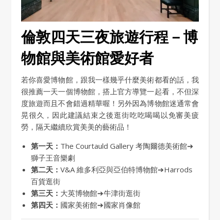
倫敦四天三夜旅遊行程－博
物館與美術館愛好者
若你喜愛博物館，跟我一樣幾乎什麼美術都看的話，我
很推薦一天一個博物館，搭上官方導覽一起看，不但深
度旅遊而且不會錯過精華喔！另外因為博物館迷通常會
晃很久，因此建議結束之後逛街吃吃喝喝以免審美疲
勞，隔天繼續欣賞美美的藝術品！
第一天：
The Courtauld Gallery 考陶爾德美術館➔
獅子王音樂劇
第二天：
V&A 維多利亞與亞伯特博物館➔Harrods
百貨逛街
第三天：
大英博物館➔牛津街逛街
第四天：
國家美術館➔國家肖像館