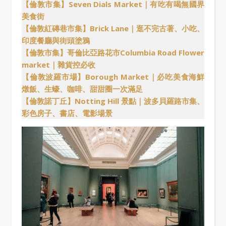
【倫敦市集】Seven Dials Market｜有吃有喝無國界
美食街
【倫敦紅磚巷市集】Brick Lane｜逛不完古著、小吃、
印度餐廳與街頭塗鴉
【倫敦市集】哥倫比亞路花市Columbia Road Flower
market｜雜貨控必收
【倫敦波羅市場】Borough Market｜必吃美食海鮮
燉飯、生蠔、咖啡、甜甜圈一次滿足
【倫敦諾丁丘】Notting Hill 景點｜波多貝羅路市集、
彩色房子、書店、電影場景