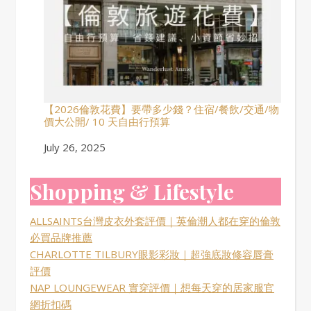
【2026倫敦花費】要帶多少錢？住宿/餐飲/交通/物
價大公開/ 10 天自由行預算
Date
July 26, 2025
Shopping & Lifestyle
ALLSAINTS台灣皮衣外套評價｜英倫潮人都在穿的倫敦
必買品牌推薦
CHARLOTTE TILBURY眼影彩妝｜超強底妝修容唇膏
評價
NAP LOUNGEWEAR 實穿評價｜想每天穿的居家服官
網折扣碼