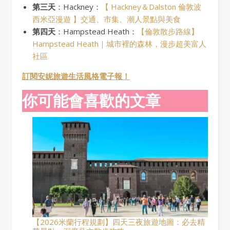
第三天
：Hackney：
【 Hackney＆Dalston 倫敦波
西米亞漫遊 】交通、市集、潮人景點與美食
第四天
：Hampstead Heath：
【倫敦散步路線】
Hampstead Heath｜城市裡的森林，漫步超美富人
社區
訂閱安妮旅遊生活風格電子報！
你可能會喜歡的文章
【2026米蘭行程規劃】四天三夜旅遊地圖：必去精