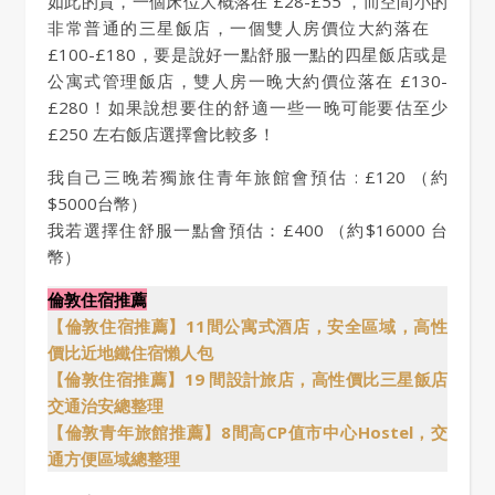
如此的貴，一個床位大概落在 £28-£55 ，而空間小的
非常普通的三星飯店，一個雙人房價位大約落在
£100-£180，要是說好一點舒服一點的四星飯店或是
公寓式管理飯店，雙人房一晚大約價位落在 £130-
£280！如果說想要住的舒適一些一晚可能要估至少
£250 左右飯店選擇會比較多！
我自己三晚若獨旅住青年旅館會預估 : £120 （約
$5000台幣）
我若選擇住舒服一點會預估：£400 （約$16000 台
幣）
倫敦住宿推薦
【倫敦住宿推薦】11間公寓式酒店，安全區域，高性
價比近地鐵住宿懶人包
【倫敦住宿推薦】19 間設計旅店，高性價比三星飯店
交通治安總整理
【倫敦青年旅館推薦】8間高CP值市中心Hostel，交
通方便區域總整理