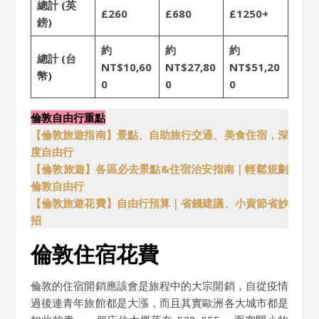
總計 (英
£260
£680
£1250+
鎊)
約
約
約
總計 (台
NT$10,60
NT$27,80
NT$51,20
幣)
0
0
0
倫敦自由行重點
【倫敦旅遊指南】景點、自助旅行交通、美食住宿，深
度自由行
【倫敦旅遊】各區必去景點&住宿治安指南｜輕鬆規劃
倫敦自由行
【倫敦旅遊花費】自由行預算｜省錢建議、小資節省妙
招
倫敦住宿花費
倫敦的住宿開銷應該會是旅程中的大宗開銷，自從疫情
過後連青年旅館都是大漲，而且其實歐洲各大城市都是