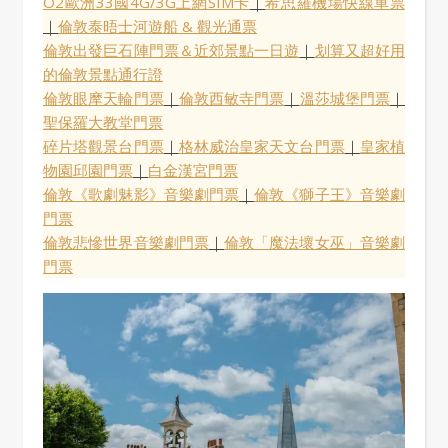
O2歐洲33國4G/3G上網SIM卡
｜
希思羅機場快線車票
｜
倫敦泰晤士河遊船 & 觀光通票
倫敦出發巨石陣門票＆近郊景點一日遊
｜
划算又超好用
的倫敦景點通行證
倫敦眼摩天輪門票
｜
倫敦西敏寺門票
｜
溫莎城堡門票
｜
聖保羅大教堂門票
碎片塔觀景台門票
｜
格林威治皇家天文台門票
｜
皇家植
物園邱園門票
｜
白金漢宮門票
倫敦《歌劇魅影》音樂劇門票
｜
倫敦《獅子王》音樂劇
門票
倫敦悲慘世界音樂劇門票
｜
倫敦「魔法壞女巫」音樂劇
門票