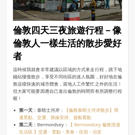
倫敦四天三夜旅遊行程－像
倫敦人一樣生活的散步愛好
者
這時候我就會非常建議以區域的方式來走行程，跳下地
鐵站慢慢散步，享受不同街區的迷人氛圍，好好地在倫
敦這樣快速的城市體會，當地人工作繁忙之外的生活！
但大家可能要因應自己進出倫敦的時間而有所調整行程
喔！
第一天
：泰晤士河岸：
【倫敦泰晤士河岸散步】周
邊景點、交通、路線安排、遊船看點
第二天
：Bermondsey：
【 Bermondsey 倫敦浪漫
生活區 】交通・景點・美食・住宿・治安