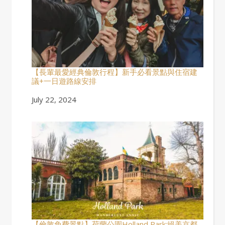
【長輩最愛經典倫敦行程】新手必看景點與住宿建
議+一日遊路線安排
Date
July 22, 2024
【倫敦免費景點】荷蘭公園Holland Park:絕美京都