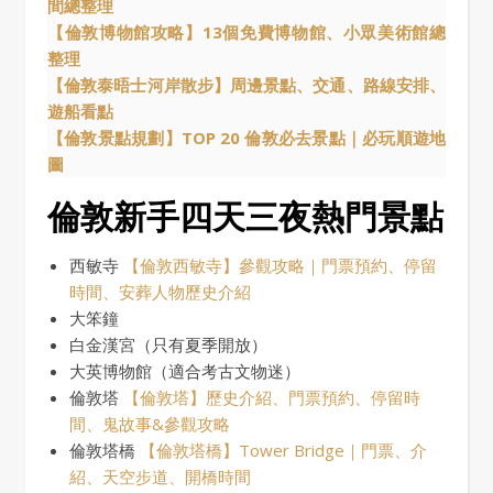
間總整理
【倫敦博物館攻略】13個免費博物館、小眾美術館總
整理
【倫敦泰晤士河岸散步】周邊景點、交通、路線安排、
遊船看點
【倫敦景點規劃】TOP 20 倫敦必去景點｜必玩順遊地
圖
倫敦新手四天三夜熱門景點
西敏寺
【倫敦西敏寺】參觀攻略｜門票預約、停留
時間、安葬人物歷史介紹
大笨鐘
白金漢宮（只有夏季開放）
大英博物館（適合考古文物迷）
倫敦塔
【倫敦塔】歷史介紹、門票預約、停留時
間、鬼故事&參觀攻略
倫敦塔橋
【倫敦塔橋】Tower Bridge｜門票、介
紹、天空步道、開橋時間