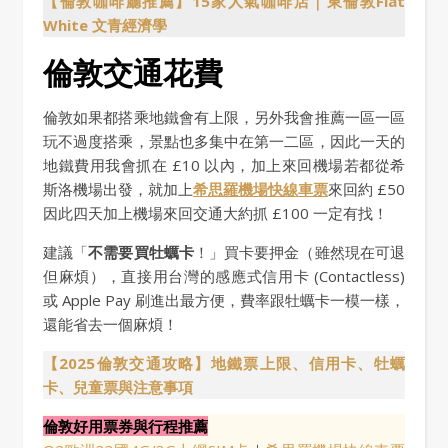
【倫敦咖啡廳推薦】15家人氣咖啡店｜東倫敦Flat
White 文青經濟學
倫敦交通花費
倫敦如果都搭乘地鐵會有上限，另外我會推薦一區一區
玩不過度搭乘，景點也多集中在第一二區，因此一天的
地鐵費用我會抓在 £10 以內，加上來回機場若都從希
斯洛機場出發，就加上
希思羅機場快線車票
來回約 £50
因此四天加上機場來回交通大約抓 £100 一定有找！
建議「
不需要買牡蠣卡
！」買卡要押金（雖然現在可退
但麻煩），直接用台灣的感應式信用卡 (Contactless)
或 Apple Pay 刷進出最方便，費率跟牡蠣卡一模一樣，
還能省去一個麻煩！
【2025倫敦交通攻略】地鐵票上限、信用卡、牡蠣
卡、兒童票與注意事項
倫敦好用票券與行程推薦