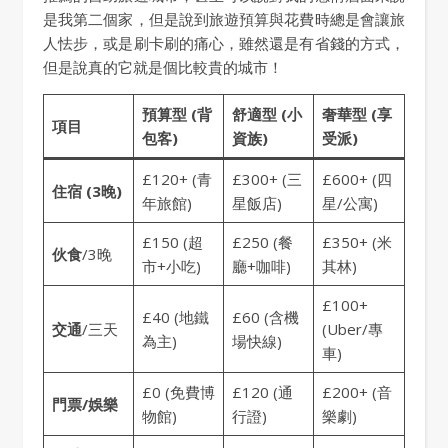
是我第二個家，但是說到旅遊預算與花費時總是會讓旅
人怯步，或是刷卡刷的痛心，雖然還是有省錢的方式，
但是說真的它就是個比較貴的城市！
預算型 (背
舒適型 (小
奢華型 (享
項目
包客)
資族)
受派)
£120+ (青
£300+ (三
£600+ (四
住宿 (3晚)
年旅館)
星飯店)
星/公寓)
£150 (超
£250 (餐
£350+ (米
伙食
/3晚
市+小吃)
廳+咖啡)
其林)
£100+
£40 (地鐵
£60 (含機
交通
/三天
(Uber/專
為主)
場快線)
車)
£0 (免費博
£120 (通
£200+ (音
門票/娛樂
物館)
行證)
樂劇)