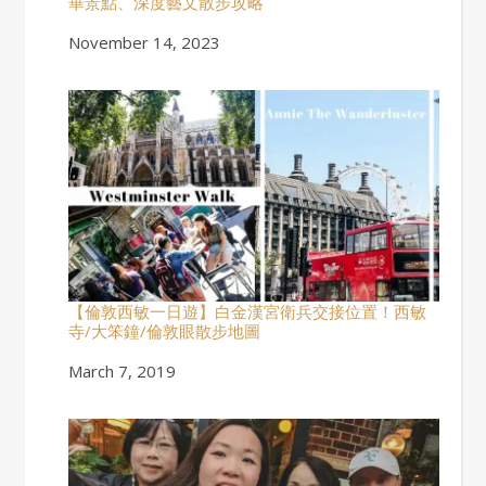
華景點、深度藝文散步攻略
Date
November 14, 2023
【倫敦西敏一日遊】白金漢宮衛兵交接位置！西敏
寺/大笨鐘/倫敦眼散步地圖
Date
March 7, 2019