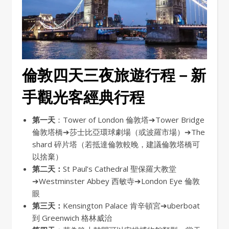
倫敦四天三夜旅遊行程－新
手觀光客經典行程
第一天
：Tower of London 倫敦塔➔Tower Bridge
倫敦塔橋➔莎士比亞環球劇場（或波羅市場）➔The
shard 碎片塔（若抵達倫敦較晚，建議倫敦塔橋可
以捨棄）
第二天：
St Paul’s Cathedral 聖保羅大教堂
➔Westminster Abbey 西敏寺➔London Eye 倫敦
眼
第三天：
Kensington Palace 肯辛頓宮➔uberboat
到 Greenwich 格林威治