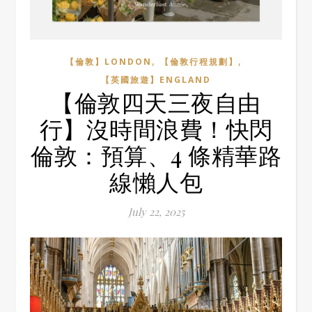
,
,
【倫敦】LONDON
【倫敦行程規劃】
【英國旅遊】ENGLAND
【倫敦四天三夜自由
行】沒時間浪費！快閃
倫敦：預算、4 條精華路
線懶人包
July 22, 2025