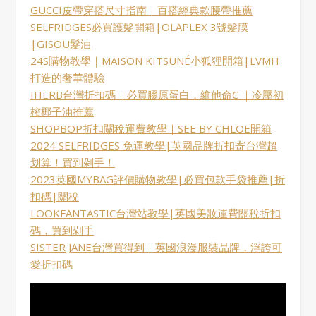
GUCCI皮帶穿搭尺寸指南｜百搭經典款腰帶推薦
SELFRIDGES必買護髮開箱|OLAPLEX 3號髮膜
|GISOU髮油
24S購物教學｜MAISON KITSUNÉ小狐狸開箱|LVMH
打造的奢華體驗
IHERB台灣折扣碼｜必買膠原蛋白，維他命C ｜冷壓初
榨椰子油推薦
SHOPBOP折扣關稅運費教學｜SEE BY CHLOE開箱
2024 SELFRIDGES 免運教學|英國品牌折扣寄台灣超
划算！買到剁手！
2023英國MYBAG評價購物教學|必買包款手袋推薦|折
扣碼|關稅
LOOKFANTASTIC台灣站教學|英國美妝運費關稅折扣
碼，買到剁手
SISTER JANE台灣買得到｜英國浪漫服裝品牌，浮誇可
愛折扣碼