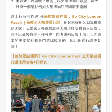
第四天：
若為晚上離開可以安排博物館類型，當天
只待一個景點例如大英博物館或國家美術館
以上行程可以使用
倫敦旅遊神票：Go City London
Pass®｜倫敦全天暢遊通行證
，用起來好用又划算推薦
給大家！我帶家人去倫敦就是大概這樣安排買三日票，
若今出倫敦時間不許可也可以考慮兩日票！而且上面選
出的主要景點都是門票比較貴的，因此用通行證更划
算！
【倫敦景點通票】Go City London Pass 全天暢遊通
行證使用攻略+行程表