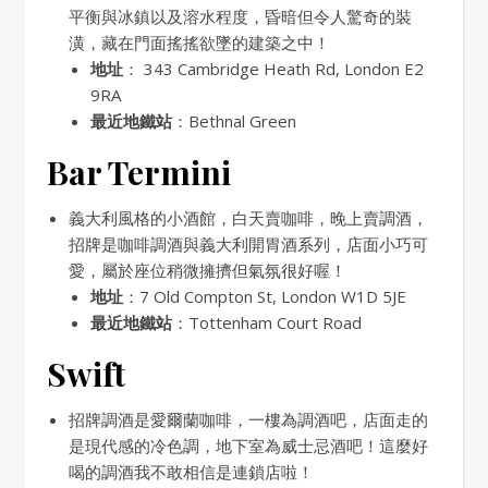
平衡與冰鎮以及溶水程度，昏暗但令人驚奇的裝
潢，藏在門面搖搖欲墜的建築之中！
地址
： 343 Cambridge Heath Rd, London E2
9RA
最近地鐵站
：Bethnal Green
Bar Termini
義大利風格的小酒館，白天賣咖啡，晚上賣調酒，
招牌是咖啡調酒與義大利開胃酒系列，店面小巧可
愛，屬於座位稍微擁擠但氣氛很好喔！
地址
：7 Old Compton St, London W1D 5JE
最近地鐵站
：Tottenham Court Road
Swift
招牌調酒是愛爾蘭咖啡，一樓為調酒吧，店面走的
是現代感的冷色調，地下室為威士忌酒吧！這麼好
喝的調酒我不敢相信是連鎖店啦！