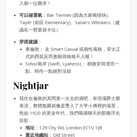
入都一位難求！
可以碰運氣
：Bar Termini (因為大家喝很快)、
Tayēr (前區 Elementary)、Satan’s Whiskers（建
議在一營業就卡位）
穿搭建議
：
東倫敦： 走 Smart Casual 或個性風格，穿太正
式的西裝反而會顯得格格不入喔！
Soho/南岸 (Swift, Lyaness)： 稍微穿得漂亮一
點、時尚一點絕對沒錯
Nightjar
我住在倫敦的其間第一次去的酒吧，有現場爵士樂
表演，整體氛圍就像是墜入了大亨小傳裡的場景，
恍如 1920 的黃金年代，我們喝酒聊天的那種浮光
掠影．
地址
：129 City Rd, London EC1V 1JB
最近地鐵站
：Old Street