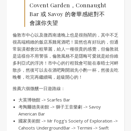
Covent Garden，Connaught
Bar 或 Savoy 的奢華感絕對不
會讓你失望
倫敦市中心以及微西南邊晚上也是很熱鬧的，其中不乏
很高端精緻的飯店系雞尾酒吧！當然也有好玩的，但通
常裝潢都會比較華麗，給人一種很貴的感覺，但倫敦就
是這樣你不用警張，倫敦風格不是隱晦可愛就是給你維
多利亞式的浮誇！市中心的行程我會可能在泰晤士河畔
散步，然後可以去在酒吧剛開就先小酌一杯，然後去吃
晚餐，吃完再繼續喝，超級開心的！
推薦六個微醺一日遊路線：
大英博物館 -> Scarfes Bar
考陶爾德美術館 -> 獅子王音樂劇 -> Savoy
American Bar
國家美術館 -> Mr Fogg’s Society of Exploration ->
Cahoots UndergroundBar -> Termini -> Swift