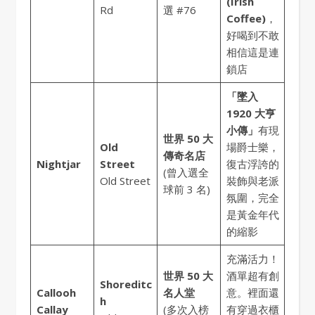
(Irish
Rd
選 #76
Coffee)
，
好喝到不敢
相信這是連
鎖店
「墜入
1920 大亨
小傳」
有現
世界 50 大
Old
場爵士樂，
傳奇名店
Nightjar
Street
復古浮誇的
(曾入選全
Old Street
裝飾與老派
球前 3 名)
氛圍，完全
是黃金年代
的縮影
充滿活力！
世界 50 大
酒單超有創
Shoreditc
Callooh
名人堂
意。裡面還
h
Callay
(多次入榜
有穿過衣櫃