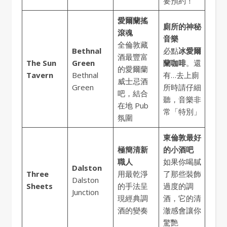
要預約！
愛爾蘭搖
廁所的神秘
滾魂
音樂
全倫敦藏
Bethnal
必點
冰愛爾
酒最豐富
The Sun
Green
蘭咖啡
。還
的愛爾蘭
Tavern
Bethnal
有…去上廁
威士忌酒
Green
所時請仔細
吧，結合
聽，音樂非
在地 Pub
常「特別」
氛圍
東倫敦最好
極簡清新
的小酒吧
職人
如果你喝膩
Dalston
Three
用最乾淨
了那些裝飾
Dalston
Sheets
的手法呈
過度的調
Junction
現經典調
酒，它的清
酒的變奏
澈感會讓你
驚艷