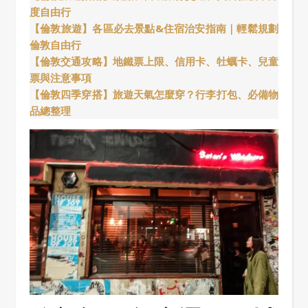
度自由行
【倫敦旅遊】各區必去景點&住宿治安指南｜輕鬆規劃
倫敦自由行
【倫敦交通攻略】地鐵票上限、信用卡、牡蠣卡、兒童
票與注意事項
【倫敦四季穿搭】旅遊天氣怎麼穿？行李打包、必備物
品總整理