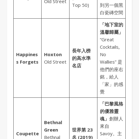
Old Street
Top 50)
到另一個黑
白瓷磚空間
「地下室的
溫馨歸屬」
“Great
Cocktails,
長年入榜
Happines
Hoxton
No
的高水準
s Forgets
Old Street
Wallies” 是
名店
他們的座右
銘，給人
「家」的感
覺
「巴黎風格
的優雅靈
魂」
創辦人
Bethnal
來自
Green
世界第 23
Coupette
Savoy。主
Bethnal
名 (2019)