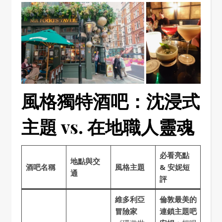
風格獨特酒吧：沈浸式
主題 vs. 在地職人靈魂
必看亮點
地點與交
酒吧名稱
風格主題
& 安妮短
通
評
維多利亞
倫敦最美的
冒險家
連鎖主題吧