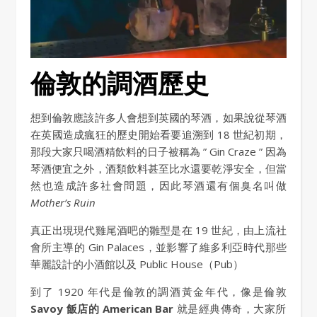
倫敦的調酒歷史
想到倫敦應該許多人會想到英國的琴酒，如果說從琴酒
在英國造成瘋狂的歷史開始看要追溯到 18 世紀初期，
那段大家只喝酒精飲料的日子被稱為 ” Gin Craze ” 因為
琴酒便宜之外，酒類飲料甚至比水還要乾淨安全，但當
然也造成許多社會問題，因此琴酒還有個臭名叫做
Mother’s Ruin
真正出現現代雞尾酒吧的雛型是在 19 世紀，由上流社
會所主導的 Gin Palaces，並影響了維多利亞時代那些
華麗設計的小酒館以及 Public House（Pub）
到了 1920 年代是倫敦的調酒黃金年代，像是倫敦
Savoy 飯店的 American Bar
就是經典傳奇，大家所