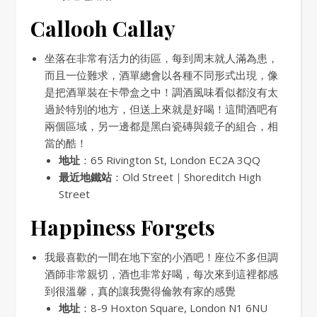
Callooh Callay
坐落在非常有活力的街區，每到周末就人滿為患，
而且一位難求，酒單總會以各種不同形式出現，像
是把酒單裝在卡帶盒之中！調酒風味看似都沒有太
過於特別的地方，但送上來就是好喝！這間酒吧有
兩個區域，另一邊都是黑白瓷磚與鏡子的組合，相
當的酷！
地址
：65 Rivington St, London EC2A 3QQ
最近地鐵站
：Old Street｜Shoreditch High
Street
Happiness Forgets
我最喜歡的一間在地下室的小酒吧！座位不多但調
酒師非常親切，酒也非常好喝，每次來到這裡都感
到很溫馨，真的讓我覺得倫敦有家的感覺
地址
：8-9 Hoxton Square, London N1 6NU