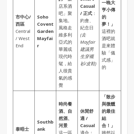
一晚大
店系酒
Casual
亨小傳
吧」聚
/ 正式
：
市中心/
Soho
的
集地。
約會、
西區
Covent
夢！」
風格走
紀念日
Central
Garden
這裡的
維多利
(去
/ West
Mayfai
酒吧就
亞式的
Mayfair
End
r
是來體
華麗或
建議男
驗「儀
現代時
生穿襯
式感」
髦，給
衫/皮鞋)
的
人很貴
氣的感
覺
「散步
時尚餐
與微醺
酒、自
休閒舒
的最佳
然酒、
適 /
結
Southb
河景
Casual
合！」
泰晤士
ank
這一區
適合：
雖然以