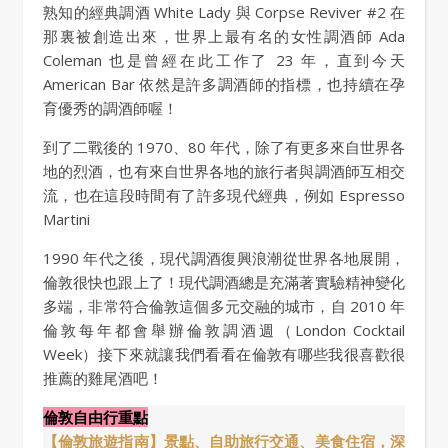
熟知的經典調酒 White Lady 與 Corpse Reviver #2 在
那裏被創造出來，世界上最有名的女性調酒師 Ada
Coleman 也是曾經在此工作了 23 年，直到今天
American Bar 依然是許多調酒師的指標，也持續在孕
育優秀的調酒師喔！
到了二戰後的 1970、80 年代，除了有更多來自世界各
地的烈酒，也有來自世界各地的旅行者與調酒師互相交
流，也在這段時間有了許多現代經典，例如 Espresso
Martini
1990 年代之後，現代調酒復興浪潮從世界各地展開，
倫敦很快也跟上了！現代調酒總是充滿著實驗精神變化
多端，非常符合倫敦這個多元交融的城市，自 2010 年
倫敦每年都會舉辦倫敦調酒週（London Cocktail
Week）接下來就讓我們看看在倫敦有哪些我很喜歡很
推薦的雞尾酒吧！
倫敦自由行重點
【倫敦旅遊指南】景點、自助旅行交通、美食住宿，深