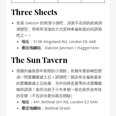
Three Sheets
坐落 Dalston 的簡潔小酒吧，清新不花俏的經典調
酒變型，用簡單清澈的方式窯神東倫敦最好的調酒
吧之一！
地址
：510b Kingsland Rd, London E8 4AB
最近地鐵站
：Dalston Junction｜Haggerston
The Sun Tavern
我搬到倫敦那年新開的小酒館，前幾年重新轉型變
成一間愛爾蘭威士忌＋調酒吧！聽說有全倫敦最多
的愛爾蘭威士忌收藏，另外招牌是夏季的冰愛爾蘭
咖啡調酒！廁所沒鏡子十年來都一樣在廁所放奇怪
的音樂（不告訴你要你親自體驗）
地址
：441 Bethnal Grn Rd, London E2 0AN
最近地鐵站
：Bethnal Green