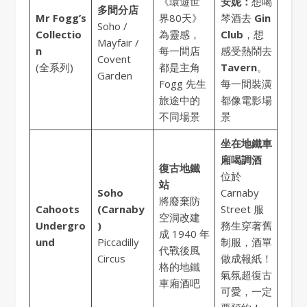
《環遊世
安妮：
想喝
多間分店
Mr Fogg’s
界80天》
琴酒去
Gin
Soho /
Collectio
為靈感，
Club
，想
Mayfair /
n
每一間店
感受熱鬧去
Covent
(全系列)
都是主角
Tavern
。
Garden
Fogg 先生
每一間裝潢
旅途中的
都像電影場
不同場景
景
坐在地鐵車
廂喝調酒
復古地鐵
位於
站
Soho
Carnaby
將廢棄防
Cahoots
(Carnaby
Street 服
空洞改建
Undergro
)
務生穿著舊
成 1940 年
und
Piccadilly
制服，酒單
代戰後風
Circus
做成報紙！
格的地鐵
氣氛超復古
車廂酒吧
可愛，一定