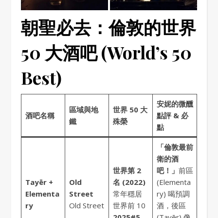
朝聖必去：倫敦的世界
50 大酒吧 (World’s 50
Best)
安妮的微醺
區域與地
世界 50 大
酒吧名稱
點評 & 必
鐵
殊榮
點
「倫敦最前
衛的酒
世界第 2
吧！」
前區
Tayēr +
Old
名 (2022)
(Elementa
Elementa
Street
常年穩居
ry) 喝預調
ry
Old Street
世界前 10
酒，後區
2025#5
(Tayēr) 像