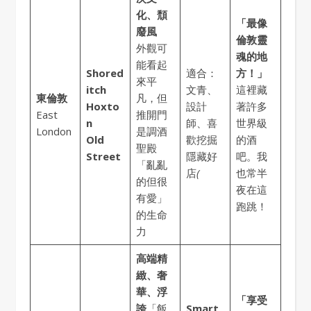
化、頹
「最像
廢風
倫敦靈
外觀可
魂的地
能看起
Shored
適合：
方！」
來平
itch
文青、
這裡藏
東倫敦
凡，但
Hoxto
設計
著許多
East
推開門
n
師、喜
世界級
London
是調酒
Old
歡挖掘
的酒
聖殿
Street
隱藏好
吧。我
「亂亂
店
(
也常半
的但很
夜在這
有愛」
跑跳！
的生命
力
高端精
緻、奢
華、浮
「享受
誇
「飯
Smart