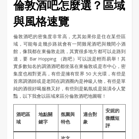
倫敦酒吧怎麼選？區域
與風格速覽
倫敦酒吧的密集度非常高，尤其如果你是住在某些區
域，可能每走幾步路就會有一間雞尾酒吧與幾間小酒
館，像我都在東倫敦走跳，其實很多地方都可以走路到
達，要 Bar Hopping （跑吧）可以說是輕而易舉！其
實多數知名的調酒酒吧都坐落在東倫敦或是市中心，密
集度也相對更高，有些是擁有世界 50 大光環，有些是
首席調酒師或是老闆在調酒圈內是神級人物，有些是單
純的酒很好喝服務又好，有些則是氣氛或是裝潢令人驚
豔，以下我會以區域來區分倫敦酒吧地圖喔！
安妮的
酒吧區
地點關
氛圍與
適合對
微醺短
域
鍵字
特色
象
評
次文