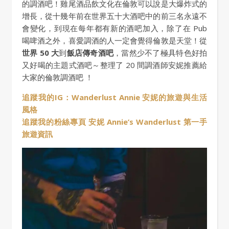
的調酒吧！雞尾酒品飲文化在倫敦可以說是大爆炸式的
增長，從十幾年前在世界五十大酒吧中的前三名永遠不
會變化，到現在每年都有新的酒吧加入，除了在 Pub
喝啤酒之外，喜愛調酒的人一定會覺得倫敦是天堂！從
世界 50 大
到
飯店傳奇酒吧
，當然少不了極具特色好拍
又好喝的主題式酒吧～整理了 20 間調酒師安妮推薦給
大家的倫敦調酒吧 ！
追蹤我的IG：Wanderlust Annie 安妮的旅遊與生活
風格
追蹤我的粉絲專頁 安妮 Annie’s Wanderlust 第一手
旅遊資訊