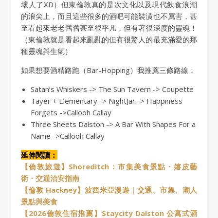
壞人了XD）但東倫敦真的是次文化以及現代飲食浪潮
的浪尖上，而且這些很多的酒吧可能裝潢也不厲害，甚
至看起來老老舊舊甚至很平凡，但有著很深度的靈魂！
（東倫敦就是看起來亂亂的但有很驚人的最充滿愛的那
種靈魂與生氣）
如果想要酒精路跑（Bar-Hopping）我推薦三條路線：
Satan’s Whiskers -> The Sun Tavern -> Coupette
Tayēr + Elementary -> NightJar -> Happiness
Forgets ->Callooh Callay
Three Sheets Dalston -> A Bar With Shapes For a
Name ->Callooh Callay
延伸閱讀：
【倫敦旅遊】Shoreditch：市集美食景點・嬉皮藝
術・交通治安指南
【倫敦 Hackney】波西米亞漫遊｜交通、市集、潮人
景點與美食
【2026倫敦住宿推薦】Staycity Dalston 公寓式酒