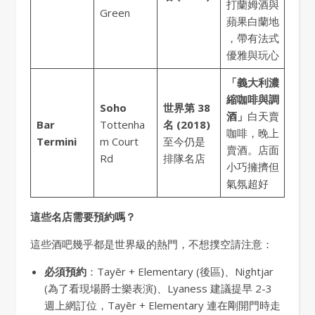
打蘭姆酒與
Green
蘋果白蘭地
，帶有法式
優雅與玩心
「義大利濃
縮咖啡與調
Soho
世界第 38
酒」
白天賣
Bar
Tottenha
名 (2018)
咖啡，晚上
Termini
m Court
至今仍是
賣酒。店面
Rd
排隊名店
小巧擁擠但
氣氛超好
這些名店需要預約嗎？
這些酒吧幾乎都是世界級的熱門，不想撲空請注意：
必須預約
：Tayēr + Elementary (後區)、Nightjar
(為了看現場爵士樂表演)、Lyaness 建議提早 2-3
週上網訂位，Tayēr + Elementary 連在剛開門時走