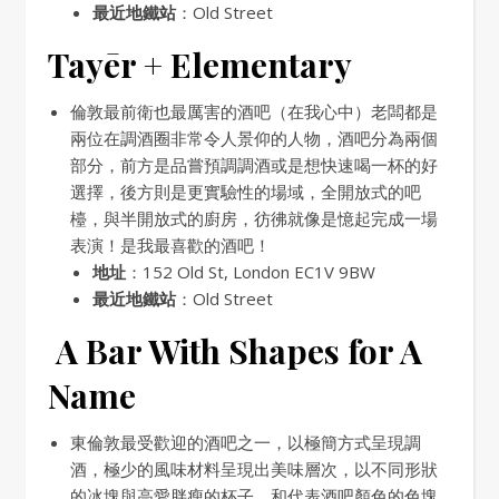
最近地鐵站
：Old Street
Tayēr + Elementary
倫敦最前衛也最厲害的酒吧（在我心中）老闆都是
兩位在調酒圈非常令人景仰的人物，酒吧分為兩個
部分，前方是品嘗預調調酒或是想快速喝一杯的好
選擇，後方則是更實驗性的場域，全開放式的吧
檯，與半開放式的廚房，彷彿就像是憶起完成一場
表演！是我最喜歡的酒吧！
地址
：152 Old St, London EC1V 9BW
最近地鐵站
：Old Street
A Bar With Shapes for A
Name
東倫敦最受歡迎的酒吧之一，以極簡方式呈現調
酒，極少的風味材料呈現出美味層次，以不同形狀
的冰塊與高愛胖瘦的杯子，和代表酒吧顏色的色塊