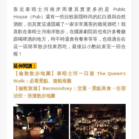
靠近泰晤士河南岸周遭其實更多的是 Public
House（Pub）還有一些比較新隱時尚的紅白酒與自然
酒館，但其實這邊隱藏了一家非常厲害的雞尾酒吧！我
喜歡在泰晤士河南岸散步，在國家劇院前也有許多餐廳
跟喝啤酒的地方，時不時還會有餐車等等，也很適合在
這一區簡單散步找東西吃，最後以小酌結束至一回合
喔！
延伸閱讀：
【倫敦散步地圖】泰晤士河一日遊 The Queen’s
Walk：必看景點、遊船推薦
【倫敦旅遊】Bermondsey：交通・景點美食・住宿
治安・浪漫散步地圖