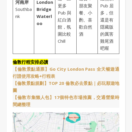
河南岸
London
更多
朋友聚
Pub 居
Southba
Bridge
Pub 與
餐、小
多，但
nk
Waterl
紅白酒
酌、喜
還是有
oo
館，氛
歡自然
隱藏版
圍比較
酒
的厲害
Chill
雞尾酒
吧喔
倫敦行程安排必讀
【倫敦景點通票】Go City London Pass 全天暢遊通
行證使用攻略+行程表
【倫敦景點規劃】TOP 20 倫敦必去景點｜必玩順遊地
圖
【倫敦市集懶人包】17個特色市場推薦，交通營業時
間總整理