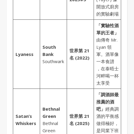
開放式廚房
的實驗劇場
「實驗性酒
單的王者」
由傳奇 Mr.
South
Lyan 領
世界第 21
Lyaness
Bank
軍。酒單像
名 (2022)
Southwark
一本食譜
，在泰晤士
河畔喝一杯
太享受
「調酒師最
推薦的酒
Bethnal
吧」
經典調
Satan’s
Green
世界第 21
酒的平衡感
Whiskers
Bethnal
名 (2025)
做得極好，
Green
是同業下班