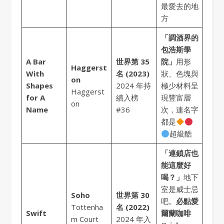
最愛去的地
方
「調酒界的
包浩斯學
A Bar
世界第 35
院」
用形
Haggerst
With
名 (2023)
狀、色塊與
on
Shapes
2024 年持
極少材料呈
Haggerst
for A
續入榜
現豐富層
on
Name
#36
次，連名字
都是
超級酷
「連鎖店也
能這麼好
喝？」
地下
室是威士忌
Soho
世界第 30
吧。
必點愛
Tottenha
名 (2022)
Swift
爾蘭咖啡
m Court
2024 年入