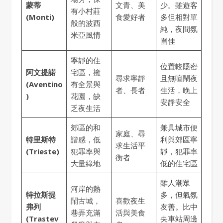
蒙蒂
文青、美
少。雖遊客
有小村莊
(Monti)
食愛好者
多但相對單
般的波西
純，夜間氛
米亞風情
圍佳
寧靜的住
位置較隱密
阿文提諾
宅區，擁
尋求寧靜
且無喧鬧夜
(Aventino
有全景與
者、長者
生活，晚上
)
花園，缺
安靜安全
乏夜生活
郊區的和
兼具城市便
家庭、尋
特里斯特
諧感，低
利與郊區寧
求生活平
(Trieste)
犯罪率與
靜，犯罪率
衡者
大量綠地
低的住宅區
雖人潮眾
河岸的熱
特拉斯提
多，但氣氛
鬧古城，
喜歡夜生
弗列
友善。比中
巷弄充滿
活與美食
(Trastev
央車站周邊