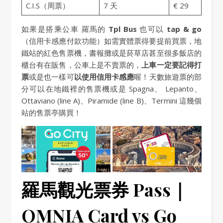
C.I.S（周票）
7 天
€ 29
如果是搭乘公車 羅馬的
Tpl Bus
也可以
tap & go
（信用卡感應付款功能）如需實體票得要提前買票，地
鐵站的紅色售票機，書報攤或是菸草店甚至很多飯店的
櫃台有在販售，公車上是不賣票的，
上車一定要記得打
票
或是也一樣可
以使用信用卡感應
喔！天數旅遊票的部
分可以在地鐵裡的售票機或是 Spagna、 Lepanto、
Ottaviano (line A)、Piramide (line B)、Termini 這幾個
站的售票亭購買！
羅馬觀光票券 Pass｜
OMNIA Card vs Go