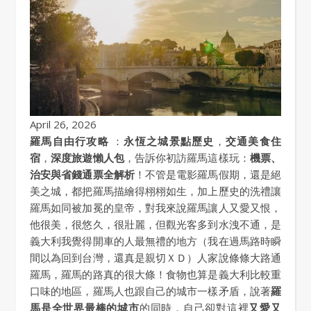
April 26, 2026
羅馬自由行攻略
：
永恆之城景點歷史
，
交通美食住
宿
，
深度旅遊懶人包
，告訴你初訪羅馬這樣玩：
機票、
治安與省錢通票全解析
！不管是電影羅馬假期，還是絕
美之城，都把羅馬描繪得栩栩如生，加上歷史的洗禮讓
羅馬如同被加冕的皇帝，對我來說羅馬讓人又愛又恨，
他很美，很悠久，很壯麗，但觀光客多到水洩不通，是
義大利我覺得開車的人最無禮的地方（我在過馬路時瞬
間以為回到台灣，還真是親切ＸＤ）人家說條條大路通
羅馬，羅馬的路真的很大條！食物也算是義大利比較重
口味的地區，羅馬人也跟自己的城市一樣矛盾，說著
羅
馬是全世界最棒的城市
的同時，自己卻對這裡
又愛又