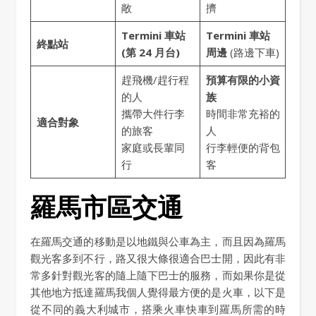
敞
擠
Termini 車站
Termini 車站
終點站
(第 24 月台)
周邊
(路邊下車)
趕飛機/趕行程
預算有限的小資
的人
族
攜帶大件行李
時間非常充裕的
適合對象
的旅客
人
家庭或長輩同
行李輕便的背包
行
客
羅馬市區交通
在羅馬交通的移動是以地鐵與公車為主，而且因為羅馬
觀光客多到不行，路又很大條很適合巴士開，因此有非
常多針對觀光客的隨上隨下巴士的服務，而如果你是從
其他地方抵達羅馬我個人覺得最方便的是火車，以下是
從不同的義大利城市，搭乘火車快車到羅馬所需的時