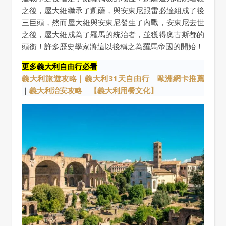
之後，屋大維繼承了凱薩，與安東尼跟雷必達組成了後
三巨頭，然而屋大維與安東尼發生了內戰，安東尼去世
之後，屋大維成為了羅馬的統治者，並獲得奧古斯都的
頭銜！許多歷史學家將這以後稱之為羅馬帝國的開始！
更多義大利自由行必看
義大利旅遊攻略｜
義大利31天自由行
｜
歐洲網卡推薦
｜
義大利治安攻略
｜
【義大利用餐文化】