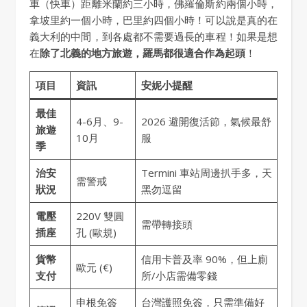
車（快車）距離米蘭約三小時，佛羅倫斯約兩個小時，
拿坡里約一個小時，巴里約四個小時！可以說是真的在
義大利的中間，到各處都不需要過長的車程！如果是想
在
除了北義的地方旅遊，羅馬都很適合作為起頭
！
項目
資訊
安妮小提醒
最佳
4-6月、9-
2026 避開復活節，氣候最舒
旅遊
10月
服
季
治安
Termini 車站周邊扒手多，天
需警戒
狀況
黑勿逗留
電壓
220V 雙圓
需帶轉接頭
插座
孔 (歐規)
貨幣
信用卡普及率 90%，但上廁
歐元 (€)
支付
所/小店需備零錢
申根免簽
台灣護照免簽，只需準備好