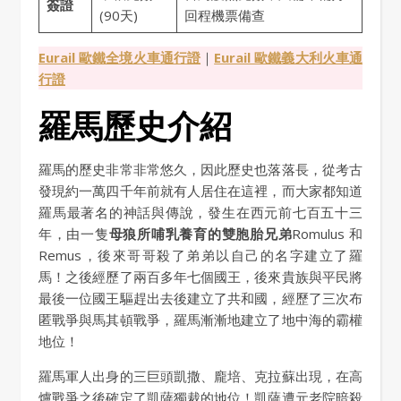
簽證
(90天)
回程機票備查
Eurail 歐鐵全境火車通行證
｜
Eurail 歐鐵義大利火車通
行證
羅馬歷史介紹
羅馬的歷史非常非常悠久，因此歷史也落落長，從考古
發現約一萬四千年前就有人居住在這裡，而大家都知道
羅馬最著名的神話與傳說，發生在西元前七百五十三
年，由一隻
母狼所哺乳養育的雙胞胎兄弟
Romulus 和
Remus，後來哥哥殺了弟弟以自己的名字建立了羅
馬！之後經歷了兩百多年七個國王，後來貴族與平民將
最後一位國王驅趕出去後建立了共和國，經歷了三次布
匿戰爭與馬其頓戰爭，羅馬漸漸地建立了地中海的霸權
地位！
羅馬軍人出身的三巨頭凱撒、龐培、克拉蘇出現，在高
爐戰爭之後確定了凱薩獨裁的地位！凱薩遭元老院暗殺