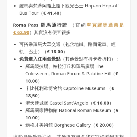
羅馬與梵蒂岡隨上隨下觀光巴士 Hop-on Hop-off
Bus Tour（
€ 41,40
）
Roma Pass 羅馬通行證
（官網
單買羅馬通票是
€ 62.90
）其實沒有便宜很多
可搭乘羅馬大眾交通（包含地鐵、路面電車、輕
軌、巴士）（
€ 18.00
）
免費進入任兩個景點
（其他景點有持卡者折扣）：
羅馬競技場、帕拉汀丘和羅馬廣場 The
Colosseum, Roman Forum & Palatine Hill（
€
18.00
）
卡比托利歐博物館 Capitoline Museums （
€
18,50
）
聖天使城堡 Castel Sant’Angelo（
€ 16.00
）
羅馬國家博物館 National Roman Museum（
€
10.00
）
鮑格才美術館 Borghese Gallery（
€ 20.00
）
這些是最受歡迎的，其他還有超多我在官網看到不想