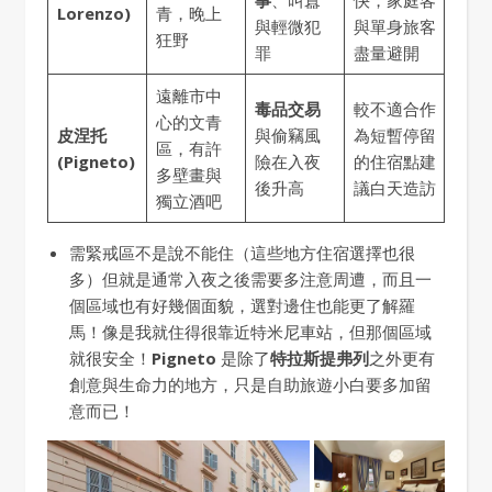
事
、叫囂
快，家庭客
Lorenzo)
青，晚上
與輕微犯
與單身旅客
狂野
罪
盡量避開
遠離市中
毒品交易
較不適合作
心的文青
皮涅托
與偷竊風
為短暫停留
區，有許
(Pigneto)
險在入夜
的住宿點建
多壁畫與
後升高
議白天造訪
獨立酒吧
需緊戒區不是說不能住（這些地方住宿選擇也很
多）但就是通常入夜之後需要多注意周遭，而且一
個區域也有好幾個面貌，選對邊住也能更了解羅
馬！像是我就住得很靠近特米尼車站，但那個區域
就很安全！
Pigneto
是除了
特拉斯提弗列
之外更有
創意與生命力的地方，只是自助旅遊小白要多加留
意而已！