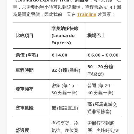
車，只需要約半小時可以到達機場，單程票為 €14！因
為是固定票價，因此我前一天在
Trainline
才買票！
李奧納多快線
比較項目
(Leonardo
機場巴士
Express)
票價 (單程)
€ 14.00
€ 6.00 – € 8.00
50 – 70 分鐘
車程時間
32 分鐘
(準時)
(視路況)
密集 (每 15 –
普通 (每 20 –
發車頻率
30 分鐘一班)
40 分鐘一班)
高
(羅馬進城交
塞車風險
無
(鐵路直達)
通非常擁塞)
有行李架、冷
需搬行李到底
舒適度
氣強、座位寬
層、尖峰時刻擁