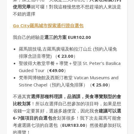
使用完畢
就可囉！對我這種慢悠悠不想趕場的人來說是
不錯的選擇
Go City羅馬城市探索通行證自選包
我自己的經驗是
選三的方案
EUR102.00
羅馬競技場,古羅馬廣場及帕拉汀山丘 (預約入場免
排隊含語音導覽) （
€ 23.00
）
聖彼得大教堂早餐＋導覽＋登頂 St. Peter’s Basilica
Guided Tour（
€49.00
）
梵蒂岡博物館及西斯汀教堂 Vatican Museums and
Sistine Chapel（預約入場免排隊）（
€ 25.00
）
不過其實
選擇那種料理課，品酒課，美食導覽類型的會
比較划算
！所以在選擇自己想參加的項目時，如果是想
省錢一定要算好，選越多越便宜，因此我會
建議可以選
6-7個項目的自選包
會划算很多！我下次去羅馬可能會
考慮選購七項的自選包（
EUR183.00
）然後都參加好玩
的導覽！