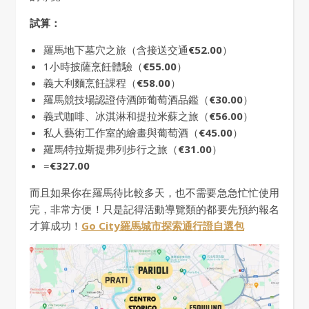
試算：
羅馬地下墓穴之旅（含接送交通
€52.00
）
1小時披薩烹飪體驗（
€55.00
）
義大利麵烹飪課程（
€58.00
）
羅馬競技場認證侍酒師葡萄酒品鑑（
€30.00
）
義式咖啡、冰淇淋和提拉米蘇之旅（
€56.00
）
私人藝術工作室的繪畫與葡萄酒（
€45.00
）
羅馬特拉斯提弗列步行之旅（
€31.00
）
=
€327.00
而且如果你在羅馬待比較多天，也不需要急急忙忙使用
完，非常方便！只是記得活動導覽類的都要先預約報名
才算成功！
Go City羅馬城市探索通行證自選包