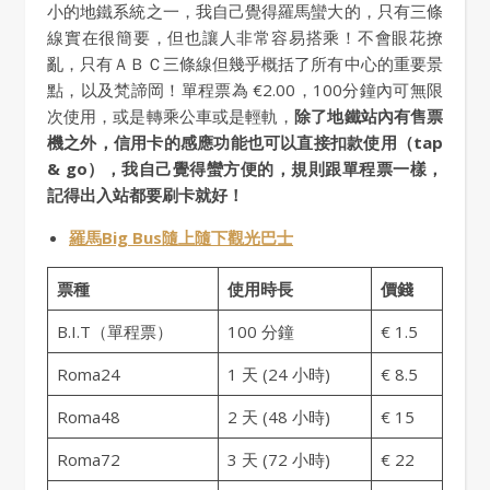
小的地鐵系統之一，我自己覺得羅馬蠻大的，只有三條
線實在很簡要，但也讓人非常容易搭乘！不會眼花撩
亂，只有ＡＢＣ三條線但幾乎概括了所有中心的重要景
點，以及梵諦岡！單程票為 €2.00，100分鐘內可無限
次使用，或是轉乘公車或是輕軌，
除了地鐵站內有售票
機之外，信用卡的感應功能也可以直接扣款使用（tap
& go），我自己覺得蠻方便的，規則跟單程票一樣，
記得出入站都要刷卡就好！
羅馬Big Bus隨上隨下觀光巴士
票種
使用時長
價錢
B.I.T（單程票）
100 分鐘
€ 1.5
Roma24
1 天 (24 小時)
€ 8.5
Roma48
2 天 (48 小時)
€ 15
Roma72
3 天 (72 小時)
€ 22