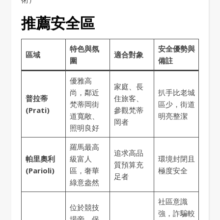
推薦安全區
特色與氛
安全優勢與
區域
適合對象
圍
備註
優雅高
家庭、長
尚，鄰近
扒手比老城
普拉蒂
住旅客、
梵蒂岡街
區少，街道
(Prati)
參觀梵蒂
道寬敞、
明亮整潔
岡者
照明良好
羅馬最高
追求高品
帕里奧利
級富人
環境封閉且
質預算充
(Parioli)
區，奢華
極度安全
足者
綠意盎然
社區意識
位於競技
強，詐騙較
場旁，保