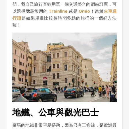
間，我自己旅行喜歡用單一個交通整合的網站訂票，可
以選擇我最常用的
Trainline
或是
Omio
！當然
火車通
行證
是如果規畫比較長時間多點的旅行的一個好方法
喔！
地鐵、公車與觀光巴士
羅馬的地鐵非常容易搭乘，因為只有三條線，是歐洲最