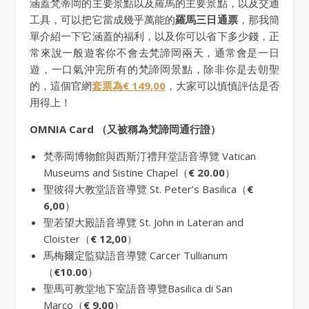
涵蓋梵蒂岡的主要景點以及羅馬的主要景點，以及交通
工具，可以把它當成幾乎萬能的
羅馬三日通票
，那我簡
單介紹一下它涵蓋的福利，以及你可以省下多少錢，正
常來說一般遊客你不會去梵諦岡兩天，通常會是一日
遊，一口氣沖完所有的梵諦岡景點，除非你是去朝聖
的，這個官網
套票為€ 149,00
，大家可以慎慎評估是否
用得上！
OMNIA Card （又被稱為梵諦岡通行證）
梵蒂岡博物館與西斯汀禮拜堂語音導覽 Vatican
Museums and Sistine Chapel（
€ 20.00
）
聖彼得大教堂語音導覽 St. Peter’s Basilica（
€
6,00
）
聖若望大殿語音導覽 St. John in Lateran and
Cloister（
€ 12,00
）
馬梅爾定監獄語音導覽 Carcer Tullianum
（
€10.00
）
聖馬可教堂地下室語音導覽Basilica di San
Marco（
€ 9,00
）