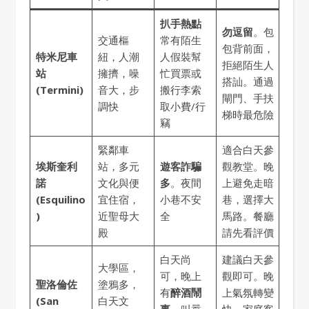
扒手熱點
勿逗留
。包
交通樞
常有陌生
包背前面，
特米尼車
紐，人潮
人假裝幫
拒絕陌生人
站
擁擠，噪
忙買票或
搭訕。通過
(Termini)
音大，步
搬行李索
閘門、手扶
調快
取小費/行
梯時最危險
竊
緊鄰車
適合白天參
埃斯奎利
站，多元
遊客詐騙
觀教堂。晚
諾
文化與便
多
。夜間
上避免走暗
(Esquilino
宜住宿，
小巷不安
巷，選擇大
)
近聖母大
全
馬路。餐廳
殿
請先看評價
白天尚
建議白天參
大學區，
可，晚上
觀即可。晚
聖洛倫佐
塗鴉多，
有
醉酒鬧
上氣氛轉變
(San
白天文