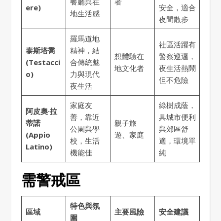
餐廳與在
者
ere)
安全，適合
地生活感
夜間散步
羅馬道地
社區活躍有
泰斯塔喬
精神，結
想體驗在
警察巡邏，
(Testacci
合傳統魅
地文化者
夜生活熱鬧
o)
力與現代
但不危險
夜生活
家庭友
綠樹成蔭，
阿皮奧·拉
善，靠近
具城市便利
蒂諾
親子旅
公園與學
與郊區舒
(Appio
遊、家庭
校，生活
適，環境單
Latino)
機能佳
純
需警戒區
特色與氛
區域
主要風險
安全建議
圍