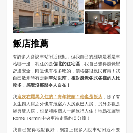
飯店推薦
有許多人會說車站附近很亂，但我自己的經驗是看是車
站哪一邊，我住的是
偏北的住宅區
，我自己覺得感覺蠻
舒適安全，附近也有很多吃的，價格都很親民實惠！我
自己散步時有走到
車站以南，相對感覺各式各樣的人比
較多，感覺沒那麼令人自在！
我
這次在羅馬入住的＂青年旅館＂他也是飯店
，除了有
女生四人房之外也有混宿六人房跟巴人房，另外多數是
經典雙人房，也是和兩個人一起旅行入住！地點在羅馬
Rome Termini中央車站走路約５分鐘！
我自己覺得地點很好，網路上很多人說車站附近不要