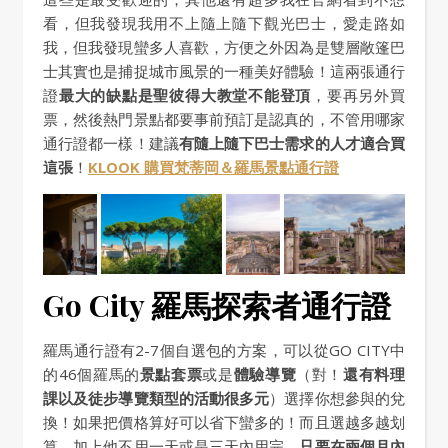
看，但我發現我用不上隨上隨下觀光巴士，愛走路如
我，但我發現蠻多人喜歡，方便之外因為是雙層敞篷巴
士其實也是捕捉城市風景的一種美好體驗！這兩張通行
證
最大的缺點是聖彼得大教堂不能登頂
，要再另外買
票，然後熱門景點都要事前預訂是認真的，不管用哪家
通行證都一樣！建議
有隨上隨下巴士需求的人才適合買
這張
！
KLOOK 購買梵蒂岡＆羅馬景點通行證
Go City 羅馬探索者通行證
羅馬通行證有2-7個自選包的方案，可以從GO CITY中
的46個羅馬的
景點套票
或是
體驗導覽
（對！
還有料理
課以及徒步導覽類型的活動很多元
）選擇你想參與的兌
換！如果把價格算好可以省下蠻多的！而且選越多越划
算，加上他不用一天或是三天內用完，
只要在兩個月內