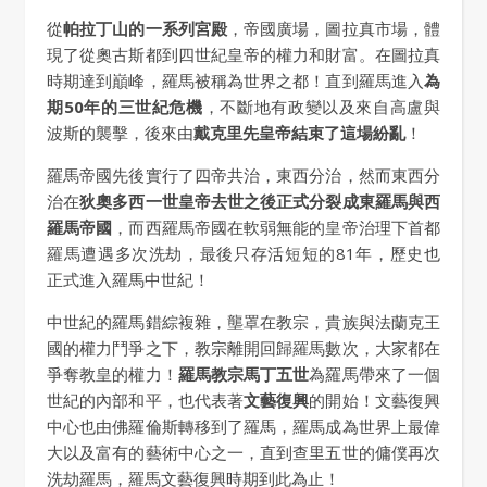
從
帕拉丁山的一系列宮殿
，帝國廣場，圖拉真市場，體
現了從奧古斯都到四世紀皇帝的權力和財富。在圖拉真
時期達到巔峰，羅馬被稱為世界之都！直到羅馬進入
為
期50年的三世紀危機
，不斷地有政變以及來自高盧與
波斯的襲擊，後來由
戴克里先皇帝結束了這場紛亂
！
羅馬帝國先後實行了四帝共治，東西分治，然而東西分
治在
狄奧多西一世皇帝去世之後正式分裂成東羅馬與西
羅馬帝國
，而西羅馬帝國在軟弱無能的皇帝治理下首都
羅馬遭遇多次洗劫，最後只存活短短的81年，歷史也
正式進入羅馬中世紀！
中世紀的羅馬錯綜複雜，壟罩在教宗，貴族與法蘭克王
國的權力鬥爭之下，教宗離開回歸羅馬數次，大家都在
爭奪教皇的權力！
羅馬教宗馬丁五世
為羅馬帶來了一個
世紀的內部和平，也代表著
文藝復興
的開始！文藝復興
中心也由佛羅倫斯轉移到了羅馬，羅馬成為世界上最偉
大以及富有的藝術中心之一，直到查里五世的傭僕再次
洗劫羅馬，羅馬文藝復興時期到此為止！