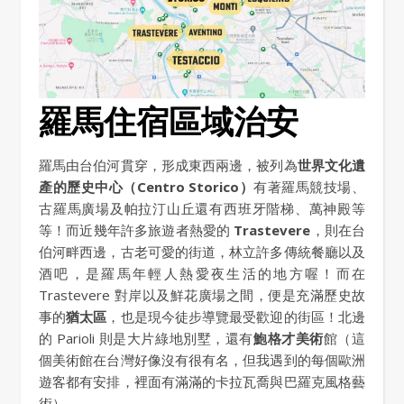
羅馬住宿區域治安
羅馬由台伯河貫穿，形成東西兩邊，被列為
世界文化遺
產的歷史中心（Centro Storico）
有著羅馬競技場、
古羅馬廣場及帕拉汀山丘還有西班牙階梯、萬神殿等
等！而近幾年許多旅遊者熱愛的
Trastevere
，則在台
伯河畔西邊，古老可愛的街道，林立許多傳統餐廳以及
酒吧，是羅馬年輕人熱愛夜生活的地方喔！而在
Trastevere 對岸以及鮮花廣場之間，便是充滿歷史故
事的
猶太區
，也是現今徒步導覽最受歡迎的街區！北邊
的 Parioli 則是大片綠地別墅，還有
鮑格才美術
館（這
個美術館在台灣好像沒有很有名，但我遇到的每個歐洲
遊客都有安排，裡面有滿滿的卡拉瓦喬與巴羅克風格藝
術）