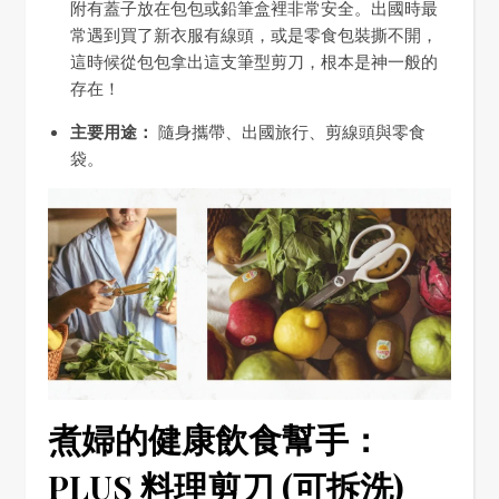
附有蓋子放在包包或鉛筆盒裡非常安全。出國時最
常遇到買了新衣服有線頭，或是零食包裝撕不開，
這時候從包包拿出這支筆型剪刀，根本是神一般的
存在！
主要用途：
隨身攜帶、出國旅行、剪線頭與零食
袋。
煮婦的健康飲食幫手：
PLUS 料理剪刀 (可拆洗)