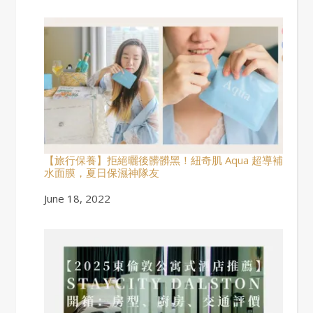
【旅行保養】拒絕曬後髒髒黑！紐奇肌 Aqua 超導補
水面膜，夏日保濕神隊友
Date
June 18, 2022