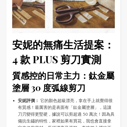
安妮的無痛生活提案：
4 款 PLUS 剪刀實測
質感控的日常主力：鈦金屬
塗層 30 度弧線剪刀
安妮評價：
它的顏色超級漂亮，拿在手上就覺得很
有質感！最厲害的是表面有「鈦金屬塗層」，這讓
刀刃變得更堅硬，據說可以剪超過 50 萬次！因為具
備抗生鏽的特性，家裡如果有買花，我也會直接拿