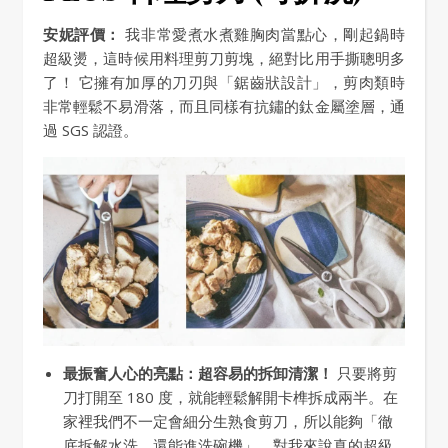
安妮評價：
我非常愛煮水煮雞胸肉當點心，剛起鍋時
超級燙，這時候用料理剪刀剪塊，絕對比用手撕聰明多
了！ 它擁有加厚的刀刃與「鋸齒狀設計」，剪肉類時
非常輕鬆不易滑落，而且同樣有抗鏽的鈦金屬塗層，通
過 SGS 認證。
最振奮人心的亮點：超容易的拆卸清潔！
只要將剪
刀打開至 180 度，就能輕鬆解開卡榫拆成兩半。在
家裡我們不一定會細分生熟食剪刀，所以能夠「徹
底拆解水洗、還能進洗碗機」，對我來說真的超級