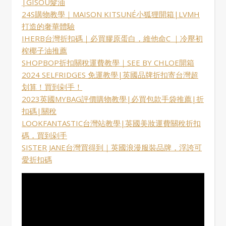
|GISOU髮油
24S購物教學｜MAISON KITSUNÉ小狐狸開箱|LVMH
打造的奢華體驗
IHERB台灣折扣碼｜必買膠原蛋白，維他命C ｜冷壓初
榨椰子油推薦
SHOPBOP折扣關稅運費教學｜SEE BY CHLOE開箱
2024 SELFRIDGES 免運教學|英國品牌折扣寄台灣超
划算！買到剁手！
2023英國MYBAG評價購物教學|必買包款手袋推薦|折
扣碼|關稅
LOOKFANTASTIC台灣站教學|英國美妝運費關稅折扣
碼，買到剁手
SISTER JANE台灣買得到｜英國浪漫服裝品牌，浮誇可
愛折扣碼