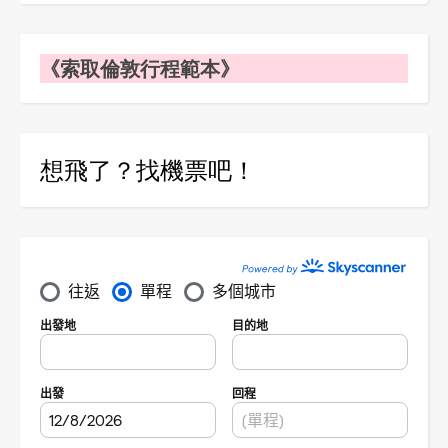
《索取倫敦行程範本》
想飛了？找機票吧！