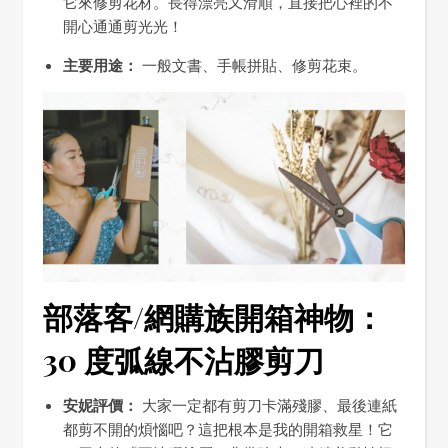
它來修剪花材。長得漂亮又滑順，直接把心裡的不
開心通通剪光光！
主要用途：
一般文書、手帳拼貼、修剪花束。
部落客/網購族開箱神物：
30 度弧線不沾膠剪刀
安妮評價：
大家一定都有剪刀卡滿殘膠、最後連紙
都剪不開的煩惱吧？這把根本是我的開箱救星！它