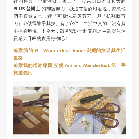
裡的舊剪刀全面淘汰，換上了一批來自日本文具大牌
PLUS 普樂士
的神級剪刀！我這才驚訝地發現，原來他
們不僅做文具，連『可拆洗廚房剪刀』與『抗殘膠剪
刀』都做得神乎其技。有了它們，生活中真的『沒有剪
不掉的煩惱』！今天，跟著安妮一起開箱這 4 款讓生活
質感大升級的實用好物吧！
追蹤我的IG：Wanderlust Annie 安妮的旅遊與生活
風格
追蹤我的粉絲專頁 安妮 Annie’s Wanderlust 第一手
旅遊資訊