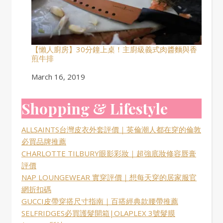
【懶人廚房】30分鐘上桌！主廚級義式肉醬麵與香
煎牛排
Date
March 16, 2019
Shopping & Lifestyle
ALLSAINTS台灣皮衣外套評價｜英倫潮人都在穿的倫敦
必買品牌推薦
CHARLOTTE TILBURY眼影彩妝｜超強底妝修容唇膏
評價
NAP LOUNGEWEAR 實穿評價｜想每天穿的居家服官
網折扣碼
GUCCI皮帶穿搭尺寸指南｜百搭經典款腰帶推薦
SELFRIDGES必買護髮開箱|OLAPLEX 3號髮膜