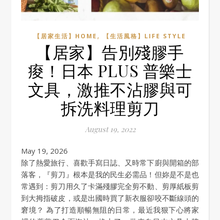
,
【居家生活】HOME
【生活風格】LIFE STYLE
【居家】告別殘膠手
痠！日本 PLUS 普樂士
文具，激推不沾膠與可
拆洗料理剪刀
August 19, 2022
May 19, 2026
除了熱愛旅行、喜歡手寫日誌、又時常下廚與開箱的部
落客，『剪刀』根本是我的民生必需品！但妳是不是也
常遇到：剪刀用久了卡滿殘膠完全剪不動、剪厚紙板剪
到大拇指破皮，或是出國時買了新衣服卻咬不斷線頭的
窘境？ 為了打造順暢無阻的日常，最近我狠下心將家