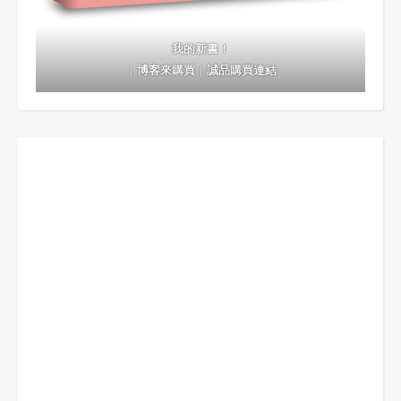
我的新書！
｜
博客來購買
｜
誠品購買連結