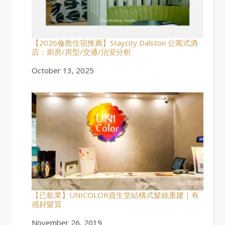
【2026倫敦住宿推薦】Staycity Dalston 公寓式酒
店：廚房/房型/交通/治安分析
Date
October 13, 2025
【已歇業】UNICOLOR資生堂結構式髮絲重建｜有
感好髮質
Date
November 26, 2019