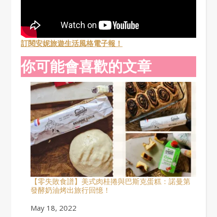
訂閱安妮旅遊生活風格電子報！
你可能會喜歡的文章
【零失敗食譜】美式肉桂捲與巴斯克蛋糕：諾曼第
發酵奶油烤出旅行回憶！
Date
May 18, 2022