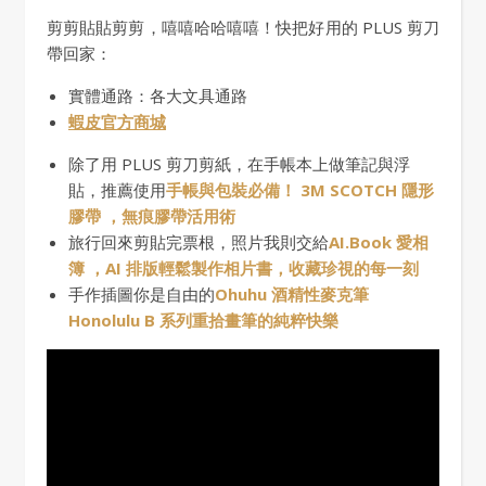
剪剪貼貼剪剪，嘻嘻哈哈嘻嘻！快把好用的 PLUS 剪刀
帶回家：
實體通路：各大文具通路
蝦皮官方商城
除了用 PLUS 剪刀剪紙，在手帳本上做筆記與浮
貼，推薦使用
手帳與包裝必備！ 3M SCOTCH 隱形
膠帶 ，無痕膠帶活用術
旅行回來剪貼完票根，照片我則交給
AI.Book 愛相
簿 ，AI 排版輕鬆製作相片書，收藏珍視的每一刻
手作插圖你是自由的
Ohuhu 酒精性麥克筆
Honolulu B 系列重拾畫筆的純粹快樂