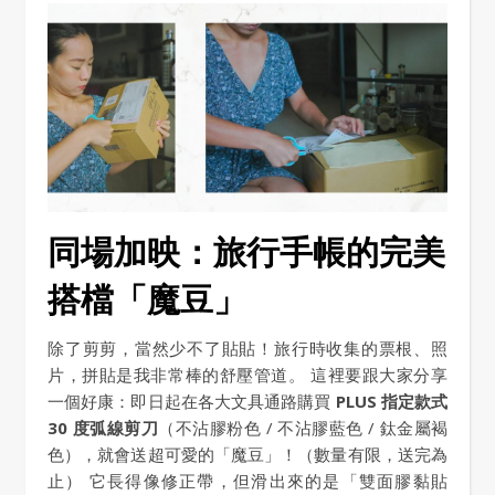
同場加映：旅行手帳的完美
搭檔「魔豆」
除了剪剪，當然少不了貼貼！旅行時收集的票根、照
片，拼貼是我非常棒的舒壓管道。 這裡要跟大家分享
一個好康：即日起在各大文具通路購買
PLUS 指定款式
30 度弧線剪刀
（不沾膠粉色 / 不沾膠藍色 / 鈦金屬褐
色），就會送超可愛的「魔豆」！（數量有限，送完為
止） 它長得像修正帶，但滑出來的是「雙面膠黏貼