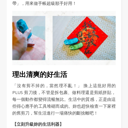
帶」，用來做手帳超級順手好用！
理出清爽的好生活
「沒有剪不掉的，當然理不亂！」 換上這批好用的
PLUS 剪刀後，不管是拆包裹、做料理還是剪紙拼貼，
每一個動作都變得流暢無比。生活中的質感，正是由這
些得心應手的工具堆砌而成的。妳也趕快檢查一下家裡
的舊剪刀，幫生活進行一場痛快的斷捨離吧！
【立刻升級妳的生活利器】