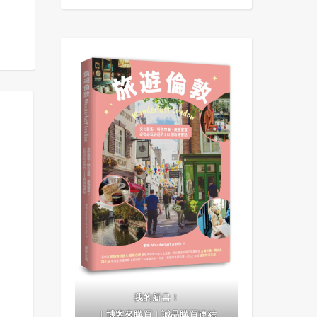
我的新書！
｜
博客來購買
｜
誠品購買連結