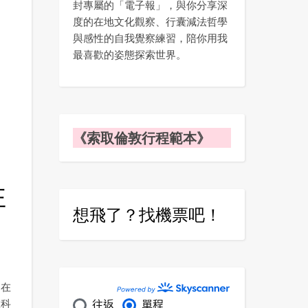
封專屬的「電子報」，與你分享深
度的在地文化觀察、行囊減法哲學
與感性的自我覺察練習，陪你用我
最喜歡的姿態探索世界。
《索取倫敦行程範本》
住
想飛了？找機票吧！
留在
教科