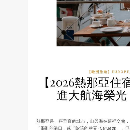
【歐洲旅遊】EUROPE
【2026熱那亞
進大航海榮光
熱那亞是一座垂直的城市，山與海在這裡交會，
「混亂的港口」或「陰暗的巷弄 (Caruggi