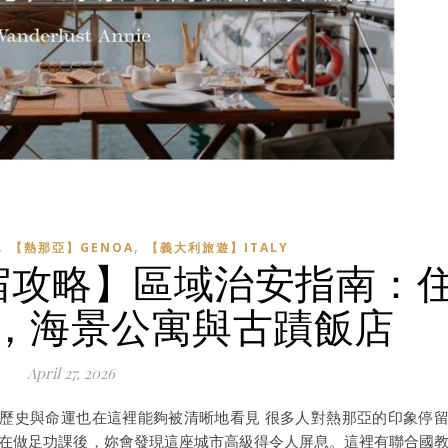
,
,
【熱那亞】GENOA
【義大利旅遊】ITALY
住宿攻略】區域治安指南：
，海景公寓與古蹟飯店
April 27, 2026
歷史與命運也在這裡能夠被清晰地看見 很多人對熱那亞的印象停
)」，但在做足功課後，妳會發現這座城市高級得令人屏息。這裡有聯合國