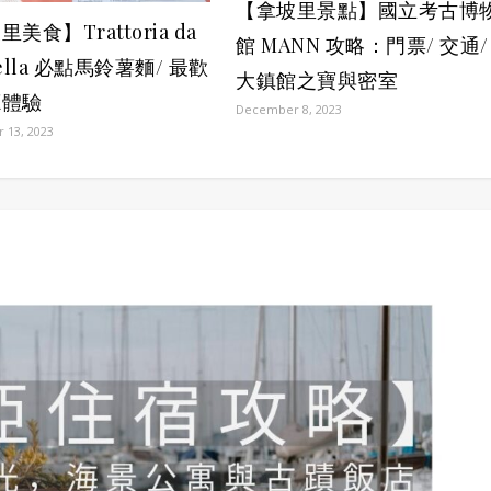
【拿坡里景點】國立考古博
美食】Trattoria da
館 MANN 攻略：門票/ 交通/ 
ella 必點馬鈴薯麵/ 最歡
大鎮館之寶與密室
廳體驗
December 8, 2023
 13, 2023