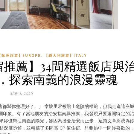
,
【歐洲旅遊】EUROPE
【義大利旅遊】ITALY
住宿推薦】34間精選飯店與
，探索南義的浪漫靈魂
May 1, 2026
略都幫你整理好了。」 拿坡里常被貼上危險的標籤，但我走進這座
國印象。有了當地朋友的治安指南與推薦，我發現只要避開特定的
如果妳也嚮往南義的陽光，卻因為擔憂治安而止步，這篇文章將成為
缺點深度拆解，並精選了多間高 CP 值住宿。只要挑中一間妳喜歡的