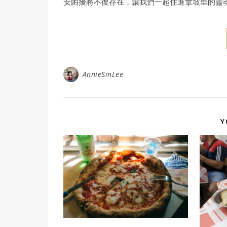
安困擾將不復存在，讓我們一起住進拿坡里的靈
AnnieSinLee
Y