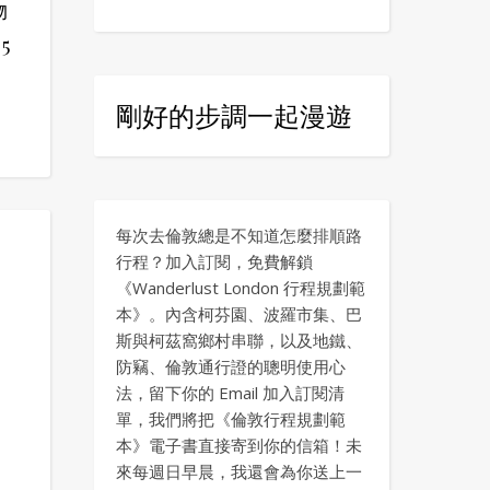
物
5
剛好的步調一起漫遊
每次去倫敦總是不知道怎麼排順路
行程？加入訂閱，免費解鎖
《Wanderlust London 行程規劃範
本》。內含柯芬園、波羅市集、巴
斯與柯茲窩鄉村串聯，以及地鐵、
防竊、倫敦通行證的聰明使用心
法，留下你的 Email 加入訂閱清
單，我們將把《倫敦行程規劃範
本》電子書直接寄到你的信箱！未
來每週日早晨，我還會為你送上一