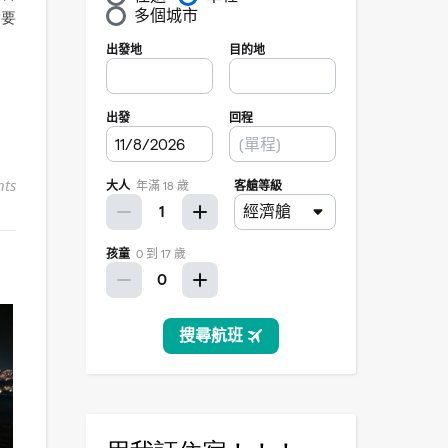
章要
ts