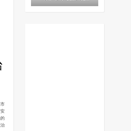
治
城市
治安
妳的
，治