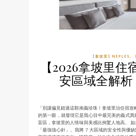
,
【拿坡里】NEPLES
【2026拿坡里
安區域全解析
「別讓偏見錯過這顆南義珍珠！拿坡里治住宿攻
的第一眼，就發現它是我心目中最完美的義式異
盲區，拿坡里的人情味與美感比例驚人地高。 
「最強強心針」。我將 7 大區域的安全性與優