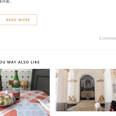
魂深處。
READ MORE
0 Commen
OU MAY ALSO LIKE