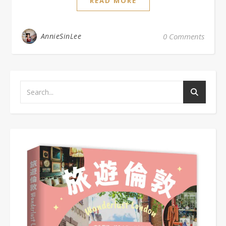
READ MORE
AnnieSinLee
0 Comments