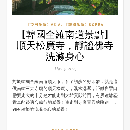
,
【亞洲旅遊】ASIA
【韓國旅遊】KOREA
【韓國全羅南道景點】
順天松廣寺，靜謐佛寺
洗滌身心
May 4, 2023
對於韓國全羅南道順天市，有了初步的好印象，就是這
做南韓三大寺廟的順天松廣寺，溪水潺潺，距離售票口
需要走大約十分鐘才能走到大雄寶殿前門，有股遠離塵
囂真的很適合修行的感覺！連走到寺廟寶殿的路途上，
都有種能夠洗滌身心的感覺！