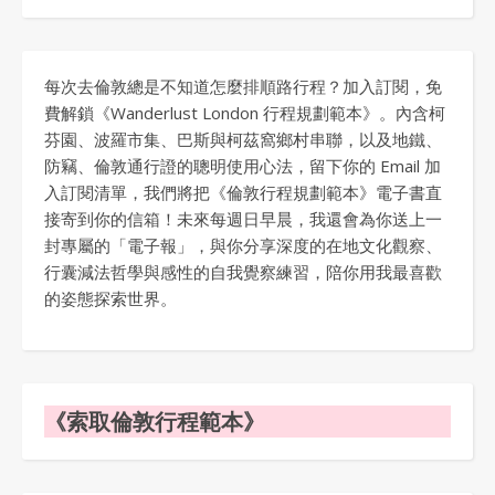
每次去倫敦總是不知道怎麼排順路行程？加入訂閱，免
費解鎖《Wanderlust London 行程規劃範本》。內含柯
芬園、波羅市集、巴斯與柯茲窩鄉村串聯，以及地鐵、
防竊、倫敦通行證的聰明使用心法，留下你的 Email 加
入訂閱清單，我們將把《倫敦行程規劃範本》電子書直
接寄到你的信箱！未來每週日早晨，我還會為你送上一
封專屬的「電子報」，與你分享深度的在地文化觀察、
行囊減法哲學與感性的自我覺察練習，陪你用我最喜歡
的姿態探索世界。
《索取倫敦行程範本》