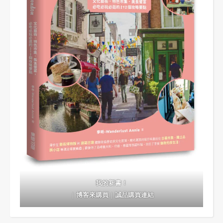
我的新書！
｜
博客來購買
｜
誠品購買連結