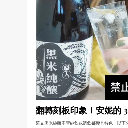
翻轉刻板印象！安妮的 
這支黑米純釀不管純飲或調飲都極具特色，以下分