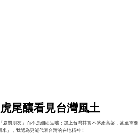
從虎尾釀看見台灣風土
「處罰朋友」而不是細細品嚐；加上台灣其實不盛產高粱，甚至需
灣米」，我認為更能代表台灣的在地精神！