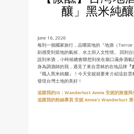
釀」黑米純釀
June 16, 2026
每到一個國家旅行，品嚐當地的『地酒（Terroi
刻感受到當地的氣候、水土與人文性情。 回到
說到米酒，小時候總會聯想到坐在廟口滿身酒氣
身為調酒師的我，遇見了來自雲林的在地品牌
『
『職人黑米純釀』！今天安妮就要來介紹這款雲林
發現台灣土地的美好！
追蹤我的IG：Wanderlust Annie 安妮的旅遊
追蹤我的粉絲專頁 安妮 Annie’s Wanderlus