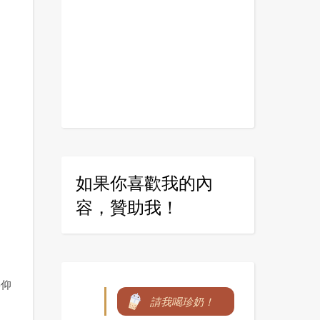
如果你喜歡我的內
容，贊助我！
要仰
請我喝珍奶！