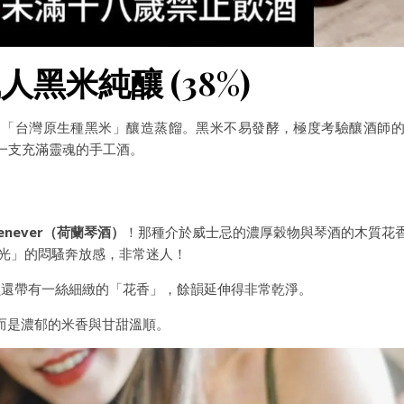
黑米純釀 (38%)
的「台灣原生種黑米」釀造蒸餾。黑米不易發酵，極度考驗釀酒師
一支充滿靈魂的手工酒。
：
Jenever（荷蘭琴酒）
！那種介於威士忌的濃厚穀物與琴酒的木質花
光」的悶騷奔放感，非常迷人！
還帶有一絲細緻的「花香」，餘韻延伸得非常乾淨。
反而是濃郁的米香與甘甜溫順。