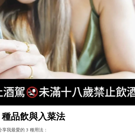
3 種品飲與入菜法
享我最愛的 3 種用法：