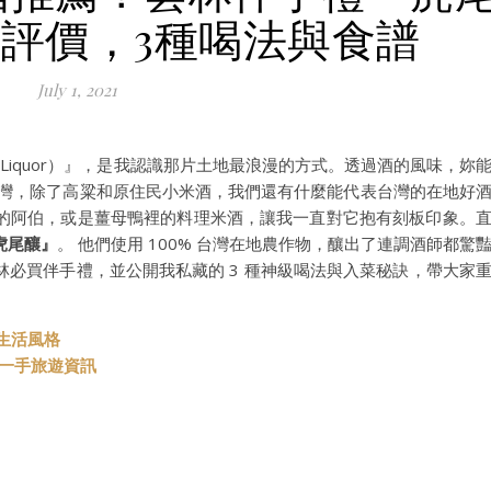
評價，3種喝法與食譜
July 1, 2021
r Liquor）』，是我認識那片土地最浪漫的方式。透過酒的風味，妳
台灣，除了高粱和原住民小米酒，我們還有什麼能代表台灣的在地好
的阿伯，或是薑母鴨裡的料理米酒，讓我一直對它抱有刻板印象。
虎尾釀』
。 他們使用 100% 台灣在地農作物，釀出了連調酒師都驚
必買伴手禮，並公開我私藏的 3 種神級喝法與入菜秘訣，帶大家
與生活風格
t 第一手旅遊資訊