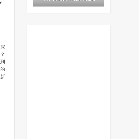
能深
酒？
直到
豔的
重新