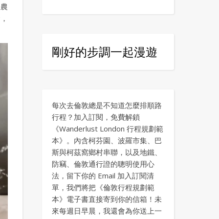
決農
念，
剛好的步調一起漫遊
每次去倫敦總是不知道怎麼排順路
行程？加入訂閱，免費解鎖
《Wanderlust London 行程規劃範
本》。內含柯芬園、波羅市集、巴
斯與柯茲窩鄉村串聯，以及地鐵、
防竊、倫敦通行證的聰明使用心
法，留下你的 Email 加入訂閱清
單，我們將把《倫敦行程規劃範
本》電子書直接寄到你的信箱！未
來每週日早晨，我還會為你送上一