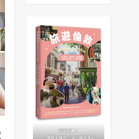
我的新書！
尾
｜
博客來購買
｜
誠品購買連結