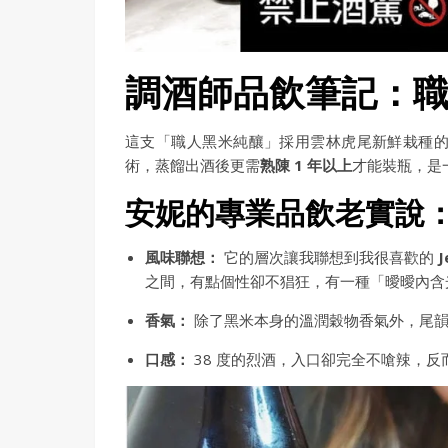
調酒師品飲筆記：職人
這支「職人黑米純釀」採用雲林虎尾新鮮栽種
術，蒸餾出酒後更需
熟陳 1 年以上
才能裝瓶，是
安妮的專業品飲老實說
風味聯想：
它的層次讓我聯想到我很喜歡的
之間，有點個性卻不猖狂，有一種「曖曖內含
香氣：
除了黑米本身的溫潤穀物香氣外，尾韻
口感：
38 度的烈酒，入口卻完全不嗆辣，