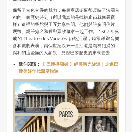
保留了古色古​​香的魅力，每個商店櫥窗都反映了法國首
都的一個歷史時刻（所以我真的是找拱廊街就像尋寶一
樣）這裡的餐館與工匠共享空間。他們與許多明信片、
硬幣、親筆簽名和舊郵票收藏家一起工作。 1807 年落
成的 Theatre des Varietés 仍然活躍，時常舉辦音樂
會和戲劇表演，兩個世紀以來一直活還是精神飽滿的，
讓我們這些懂的人參觀，見證巴黎歷史的來來去去！
延伸閱讀：
【 巴黎拱廊街 】絕美時光隧道｜走進巴
黎美好年代深度旅遊