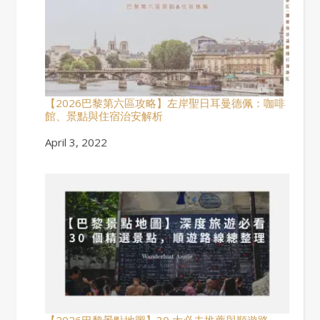
【2026巴黎第六區攻略】左岸聖日耳曼德佩：咖啡
館、景點與住宿治安解析
Date
April 3, 2022
【2026巴黎景點地圖】30 大必去推薦與順遊路