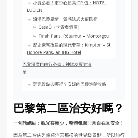
小資必看！市中心超高 CP 值：HOTEL
LUCIEN
浪漫巴黎風情：質感法式大窗民宿
CasaÔ（卡索奧酒店）
Tinah Paris, Réaumur – Montorgeuil
歷史豪宅改建的現代奢華：Kimpton – St
Honoré Paris, an IHG Hotel
巴黎深度自由行必備：神隊友票券清
單
逛完景點去哪裡？安妮的巴黎進階攻略
巴黎第二區治安好嗎？
一句話總結：觀光客較少，整體氛圍非常自在且安全！
因為第二區缺乏像羅浮宮那樣的世界級景點，所以旅行