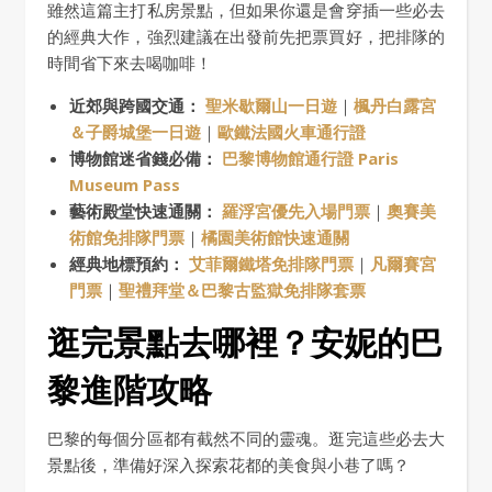
雖然這篇主打私房景點，但如果你還是會穿插一些必去
的經典大作，強烈建議在出發前先把票買好，把排隊的
時間省下來去喝咖啡！
近郊與跨國交通：
聖米歇爾山一日遊
｜
楓丹白露宮
＆子爵城堡一日遊
｜
歐鐵法國火車通行證
博物館迷省錢必備：
巴黎博物館通行證 Paris
Museum Pass
藝術殿堂快速通關：
羅浮宮優先入場門票
｜
奧賽美
術館免排隊門票
｜
橘園美術館快速通關
經典地標預約：
艾菲爾鐵塔免排隊門票
｜
凡爾賽宮
門票
｜
聖禮拜堂＆巴黎古監獄免排隊套票
逛完景點去哪裡？安妮的巴
黎進階攻略
巴黎的每個分區都有截然不同的靈魂。逛完這些必去大
景點後，準備好深入探索花都的美食與小巷了嗎？