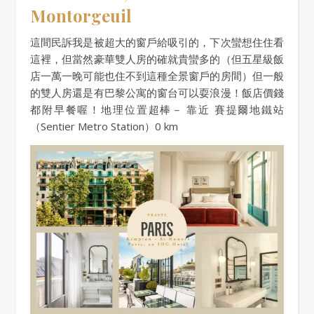
Montorgeuil
這間民訴我是被超大的窗戶給吸引的，下次蠻想住住看
這裡，但當然豪華雙人房的確就貴蠻多的（但五星級飯
店一萬一晚可能也住不到這種全景窗戶的房間）但一般
的雙人房還是有巴黎公寓的窗台可以耍浪漫！飯店價錢
都附早餐喔！地理位置超棒－ 靠近 賽提爾地鐵站
（Sentier Metro Station）0 km