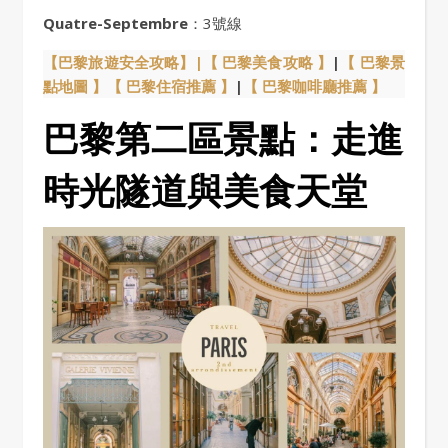
Quatre-Septembre
：3號線
【巴黎旅遊安全攻略】|
【 巴黎美食攻略 】
|
【 巴黎景
點地圖 】
【 巴黎住宿推薦 】
|
【 巴黎咖啡廳推薦 】
巴黎第二區景點：走進
時光隧道與美食天堂