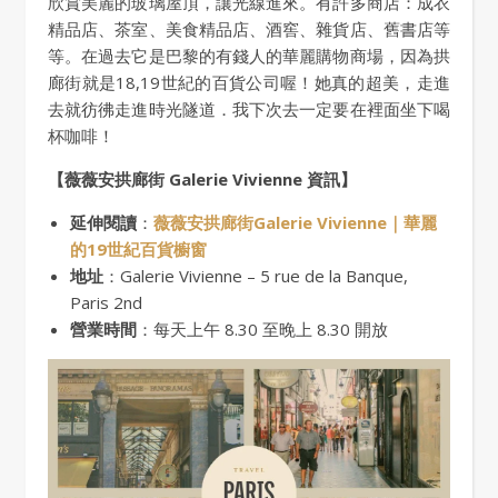
欣賞美麗的玻璃屋頂，讓光線進來。有許多商店：成衣
精品店、茶室、美食精品店、酒窖、雜貨店、舊書店等
等。在過去它是巴黎的有錢人的華麗購物商場，因為拱
廊街就是18,19世紀的百貨公司喔！她真的超美，走進
去就彷彿走進時光隧道．我下次去一定要在裡面坐下喝
杯咖啡！
【薇薇安拱廊街 Galerie Vivienne 資訊】
延伸閱讀
：
薇薇安拱廊街Galerie Vivienne｜華麗
的19世紀百貨櫥窗
地址
：Galerie Vivienne – 5 rue de la Banque,
Paris 2nd
營業時間
：每天上午 8.30 至晚上 8.30 開放