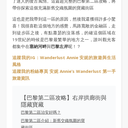
了迷人的復古風情。這篇超完整的巴黎第二區攻略，將
帶你探索這個充滿新舊交織氛圍的寶藏街區
這也是把我帶到這一區的原因，然後我還獲得許多小驚
喜！我很喜歡這個地方的感覺，馬路寬敞的金融區，走
到徒步區之後，有點蕭瑟的沒落感，的確這個區域在
19世紀的時候是巴黎最繁華的地方之一，誰叫觀光客
都集中在
塞納河畔
與
巴黎左岸
呢！？
追蹤我的IG：Wanderlust Annie 安妮的旅遊與生活
風格
追蹤我的粉絲專頁 安妮 Annie’s Wanderlust 第一手
旅遊資訊
【巴黎第二區攻略】右岸拱廊街與
隱藏寶藏
巴黎第二區治安好嗎？
巴黎第二區介紹：新舊交織氛圍的寶
藏街區