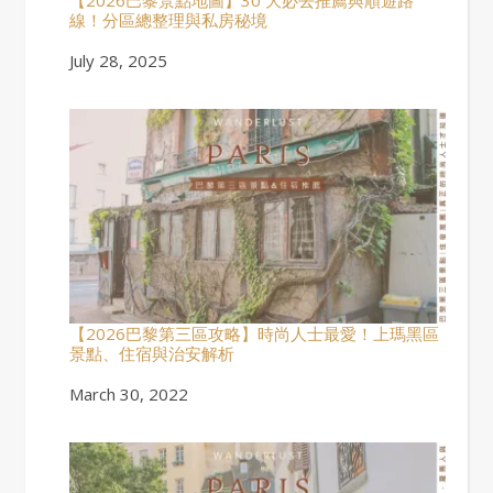
線！分區總整理與私房秘境
Date
July 28, 2025
【2026巴黎第三區攻略】時尚人士最愛！上瑪黑區
景點、住宿與治安解析
Date
March 30, 2022