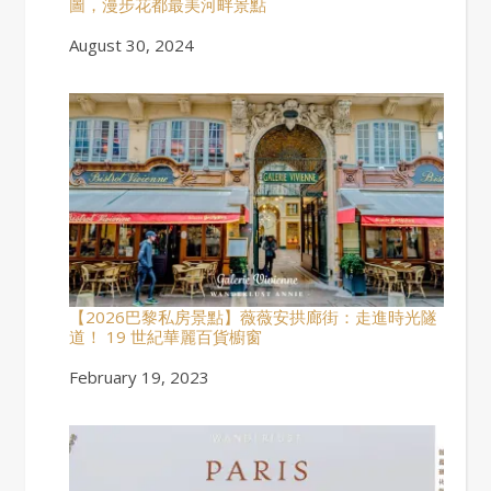
圖，漫步花都最美河畔景點
Date
August 30, 2024
【2026巴黎私房景點】薇薇安拱廊街：走進時光隧
道！ 19 世紀華麗百貨櫥窗
Date
February 19, 2023