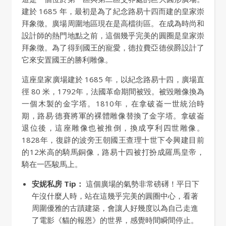
建於 1685 年，最初是為了紀念路易十四而建的皇家崇
拜象徵。廣場周圍地區現在是高檔街區。在成為時尚和
設計師的熱門地點之前，這個幾乎完美的圓圈是皇家崇
拜象徵。為了得到國王的寵愛，德拉費亞德侯爵設計了
它來安置國王的勝利雕像。
這座皇家廣場建於 1685 年，以紀念路易十四，廣場直
徑 80 米，1792年，法國革命期間被毀。被毀雕像換為
一個木製的金字塔。1810年，在拿破崙一世統治時
期，路易·德賽將軍的裸體雕像替換了金字塔。拿破崙
退位後，這座雕像也被推倒，換成亨利四世雕像。
1828年，復辟的波旁王朝國王查理十世下令興建目前
的12米高的騎馬銅像，路易十四被打扮成羅馬皇帝，
騎在一匹駿馬上。
安妮私房 Tip：
這個廣場的氣勢非常磅礡！平日下
午沒什麼人時，站在這幾乎完美的圓圈中心，看著
周圍優雅的古蹟建築，會讓人好幾度以為自己走進
了電影《貓的報恩》的世界，感覺時間瞬間停止。