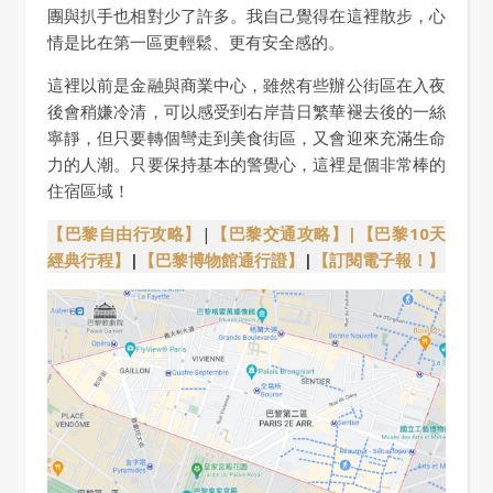
團與扒手也相對少了許多。我自己覺得在這裡散步，心
情是比在第一區更輕鬆、更有安全感的。
這裡以前是金融與商業中心，雖然有些辦公街區在入夜
後會稍嫌冷清，可以感受到右岸昔日繁華褪去後的一絲
寧靜，但只要轉個彎走到美食街區，又會迎來充滿生命
力的人潮。只要保持基本的警覺心，這裡是個非常棒的
住宿區域！
【巴黎自由行攻略】
|
【巴黎交通攻略】
|【巴黎
10天
經典行程
】
|
【巴黎博物館通行證】
|
【訂閱電子報！】