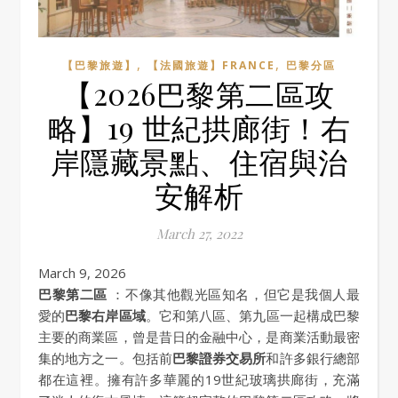
,
,
【巴黎旅遊】
【法國旅遊】FRANCE
巴黎分區
【2026巴黎第二區攻
略】19 世紀拱廊街！右
岸隱藏景點、住宿與治
安解析
March 27, 2022
March 9, 2026
巴黎第二區
：不像其他觀光區知名，但它是我個人最
愛的
巴黎右岸區域
。它和第八區、第九區一起構成巴黎
主要的商業區，曾是昔日的金融中心，是商業活動最密
集的地方之一。包括前
巴黎證券交易所
和許多銀行總部
都在這裡。擁有許多華麗的19世紀玻璃拱廊街，充滿