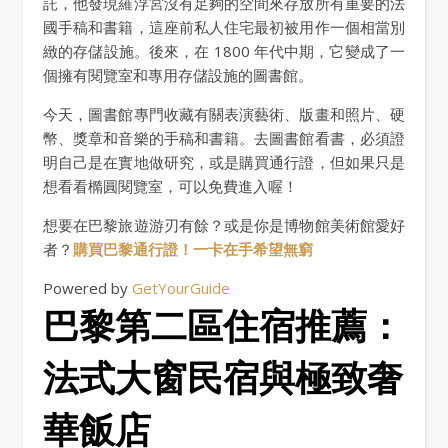
託，他發現羅浮宮沒有足夠的空間來存放所有重要的法
國手稿和書籍，這座前私人住宅最初被用作一個相當別
緻的存儲設施。後來，在 1800 年代中期，它變成了一
個擁有閱覽室和專用存儲設施的圖書館。
今天，圖書館專門收藏有關表演藝術、版畫和照片、硬
幣、獎章和音樂的手稿和書籍。去圖書館看書，必須證
明自己是在實地做研究，或是購買通行證，但如果只是
想看看橢圓閱覽室，可以免費進入喔！
想要在巴黎旅遊游刃有餘？或是你是博物館美術館愛好
者？
購買巴黎通行證！一卡在手希望無
窮
Powered by
GetYourGuide
巴黎第二區住宿推薦：
法式大窗民宿與極致奢
華飯店