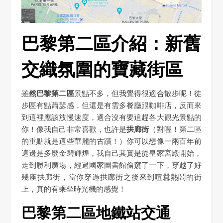
巴黎第二區介紹：新舊
交織氛圍的寶藏街區
雖
然巴黎第二區
景點不多，但我覺得很適合散步呢！徒
步區有點蕭瑟感，但還是有需多餐廳跟咖啡店，反而來
到這裡應該放慢速度，適合沒有要追趕各大觀光景點的
你！像我自己非常喜歡，也許是
拱廊街
（對喔！第二區
的重點就是這些華麗的古蹟！）你可以想像一兩百年前
這邊是多麼金碧輝煌，我自己其實是從皇家宮殿開始，
走到勝利廣場，經過國家圖書館偷窺了一下，穿越了好
幾座拱廊街，當你穿過拱廊街之後來到喧囂熱鬧的街
上，真的有乘坐時光機的感覺！
巴黎第二區地鐵站交通