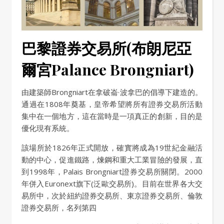
巴黎證券交易所(布朗尼亞
爾宮Palance Brongniart)
由建築師Brongniart在拿破崙·波拿巴的倡導下建造的。
通過在1808年奠基，皇帝希望將所有證券交易所活動
集中在一個地方，這在當時是一項真正的創新，目的是
優化現有系統。
該場所於1826年正式開放，確實將成為19世紀金融活
動的中心，促進鐵路，煉鋼和重大工業冒險的發展，直
到1998年，Palais Brongniart證券交易所關閉。2000
年併入Euronext旗下(泛歐交易所)。目前在世界各大交
易所中，次於紐約證券交易所、東京證券交易所、倫敦
證券交易所，名列第四