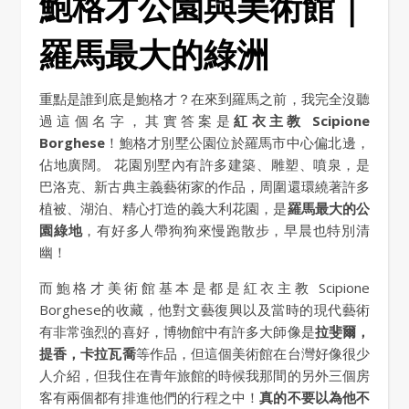
鮑格才公園與美術館｜
羅馬最大的綠洲
重點是誰到底是鮑格才？在來到羅馬之前，我完全沒聽
過這個名字，其實答案是
紅衣主教 Scipione
Borghese
！鮑格才別墅公園位於羅馬市中心偏北邊，
佔地廣闊。 花園別墅內有許多建築、雕塑、噴泉，是
巴洛克、新古典主義藝術家的作品，周圍還環繞著許多
植被、湖泊、精心打造的義大利花園，是
羅馬最大的公
園綠地
，有好多人帶狗狗來慢跑散步，早晨也特別清
幽！
而鮑格才美術館基本是都是紅衣主教 Scipione
Borghese的收藏，他對文藝復興以及當時的現代藝術
有非常強烈的喜好，博物館中有許多大師像是
拉斐爾，
提香，卡拉瓦喬
等作品，但這個美術館在台灣好像很少
人介紹，但我住在青年旅館的時候我那間的另外三個房
客有兩個都有排進他們的行程之中！
真的不要以為他不