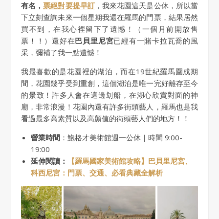
有名，
票絕對要提早訂
，我來花園這天是公休，所以當
下立刻查詢未來一個星期我還在羅馬的門票，結果居然
買不到，在我心裡留下了遺憾！（一個月前開放售
票！！）還好在
巴貝里尼宮
已經有一賭卡拉瓦喬的風
采，彌補了我一點遺憾！
我最喜歡的是花園裡的湖泊，而在19世紀羅馬圍成期
間，花園幾乎受到重創，這個湖泊是唯一完好離存至今
的景致！許多人會在這邊划船，在湖心欣賞對面的神
廟，非常浪漫！花園內還有許多街頭藝人，羅馬也是我
看過最多高素質以及高顏值的街頭藝人們的地方！！
營業時間
：鮑格才美術館週一公休｜時間 9:00-
19:00
延伸閱讀：
【羅馬國家美術館攻略】巴貝里尼宮、
科西尼宮：門票、交通、必看典藏全解析