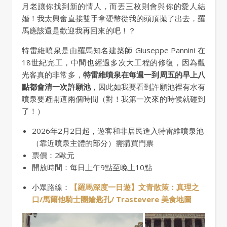
月老讓你找到新的情人，而丟三枚則會與你的愛人結
婚！我太興奮直接雙手拿硬幣從我的頭頂拋了出去，羅
馬應該還是歡迎我再回來的吧！？
特雷維噴泉是由羅馬知名建築師 Giuseppe Pannini 在
18世紀完工，中間也經過多次大工程的修復，因為觀
光客真的非常多，
特雷維噴泉在每週一到周五的早上八
點都會清一次許願池
，因此如我要看到許願池裡有水有
噴泉要避開這兩個時間（對！我第一次來的時候就碰到
了！）
2026年2月2日起，遊客和非居民進入特雷維噴泉池
（靠近噴泉主體的部分）需購買門票
票價：2歐元
開放時間：每日上午9點至晚上10點
小眾路線：
【羅馬深度一日遊】文青散策：真理之
口/馬爾他騎士團鑰匙孔/ Trastevere 美食地圖