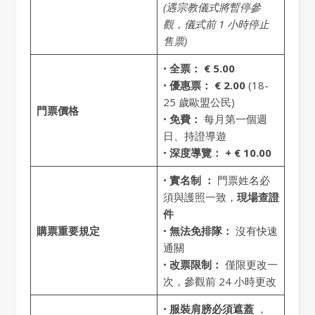
(遇宗教儀式將暫停參
觀，儀式前 1 小時停止
售票)
•
全票：
€ 5.00
•
優惠票：
€ 2.00
(18-
25 歲歐盟公民)
門票價格
•
免費：
每月第一個週
日、持證導遊
•
深度導覽：
+ € 10.00
•
實名制 ：
門票姓名必
須與護照一致，
現場查證
件
購票重要規定
•
無法免排隊：
沒有快速
通關
•
改票限制：
僅限更改一
次，參觀前 24 小時更改
•
服裝肩膀必須遮蓋
，