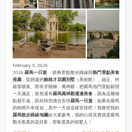
February 5, 2026
2026
羅馬一日遊
：經典景點散步路線與
熱門景點美食
推薦
，從靜謐的
鮑格才花園別墅
（美術館）、蘋丘、特
維雷噴泉、西班牙階梯、萬神殿，把羅馬熱門景點願望
一天滿足，當然還有
羅馬萬神殿週邊美食
，因為這幾個
點都不遠，因此特別適合安排
羅馬一日遊
，如果在羅馬
的時間不幸很短，其中一天就這樣安排吧！我會把我的
羅馬散步路線地圖
給大家參考，我的心得其實就是羅馬
觀光客真的是好多，密集度真的很驚人！