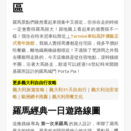
區
羅馬景點們雖然看起來很集中又很近，但你在走的時候
一定會覺得羅馬很大！跟地圖上看起來的感覺很不一
樣！我住在特米尼車站附近
：
Termini車站高評價飯店
式青年旅館
，我個人覺得周遭都是住宅區，很多平價好
吃餐廳，離地鐵兩條線都很近！不過除了梵諦岡之外我
去哪都用走路的，今天這條路是從住宿地點，逆時鐘繞
半圈，沿著大馬路走，順道可以經過16世紀時米開朗
基羅所設計的羅馬城門 Porta Pia！
更多義大利自由行攻略
義大利旅遊攻略｜
義大利31天自由行
｜
義大利治安攻
略
｜
歐洲網卡推薦
｜
義大利用餐文化
羅馬經典一日遊路線圖
這條路線專為
第一次來羅馬
的旅人設計，串聯了羅馬
最大的綠地、最美的夕陽與最核心的古蹟。重點是：
從