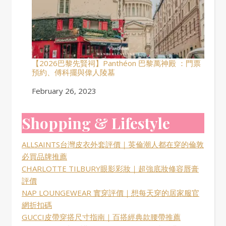
【2026巴黎先賢祠】Panthéon 巴黎萬神殿 ：門票
預約、傅科擺與偉人陵墓
Date
February 26, 2023
Shopping & Lifestyle
ALLSAINTS台灣皮衣外套評價｜英倫潮人都在穿的倫敦
必買品牌推薦
CHARLOTTE TILBURY眼影彩妝｜超強底妝修容唇膏
評價
NAP LOUNGEWEAR 實穿評價｜想每天穿的居家服官
網折扣碼
GUCCI皮帶穿搭尺寸指南｜百搭經典款腰帶推薦