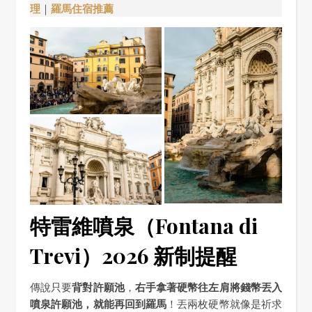
理
｜
羅馬住宿推薦
特雷維噴泉（Fontana di
Trevi）2026 新制提醒
傳說只要
背對許願池
，
右手拿著硬幣往左肩將錢幣丟入
噴泉許願池，就能再回到羅馬
！丟兩枚硬幣就像是祈求