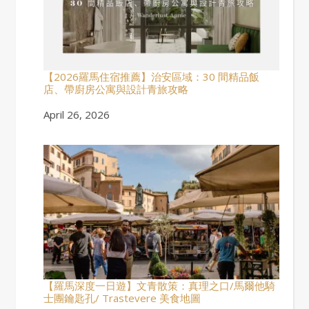
【2026羅馬住宿推薦】治安區域：30 間精品飯
店、帶廚房公寓與設計青旅攻略
Date
April 26, 2026
【羅馬深度一日遊】文青散策：真理之口/馬爾他騎
士團鑰匙孔/ Trastevere 美食地圖