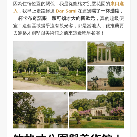
因為住宿位置的關係，我是從鮑格才別墅花園的
東口進
入
，我早上走路經過
Bar Sami
在這邊
喝了一杯濃縮，
一杯卡布奇諾跟一顆可頌才大約四歐元
，真的超級便
宜！這個區域幾乎沒有觀光客，都是當地人，很推薦要
去鮑格才別墅跟美術館之前來這邊吃早餐喔！