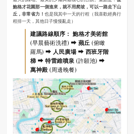
鮑格才花園那一側進來，就不用爬坡，可以一路走下山
丘，非常省力！
也是我其中一天的行程（我喜歡經典行
程排一天，其他日子慢慢亂走）
建議路線順序：
鮑格才美術館
(早晨藝術洗禮) ⮕
蘋丘
(俯瞰
羅馬) ⮕
人民廣場
⮕
西班牙階
梯
⮕
特雷維噴泉
(許願池) ⮕
萬神殿
(周邊晚餐)