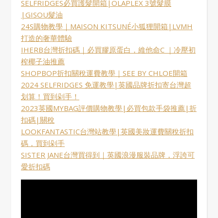
SELFRIDGES必買護髮開箱|OLAPLEX 3號髮膜
|GISOU髮油
24S購物教學｜MAISON KITSUNÉ小狐狸開箱|LVMH
打造的奢華體驗
IHERB台灣折扣碼｜必買膠原蛋白，維他命C ｜冷壓初
榨椰子油推薦
SHOPBOP折扣關稅運費教學｜SEE BY CHLOE開箱
2024 SELFRIDGES 免運教學|英國品牌折扣寄台灣超
划算！買到剁手！
2023英國MYBAG評價購物教學|必買包款手袋推薦|折
扣碼|關稅
LOOKFANTASTIC台灣站教學|英國美妝運費關稅折扣
碼，買到剁手
SISTER JANE台灣買得到｜英國浪漫服裝品牌，浮誇可
愛折扣碼