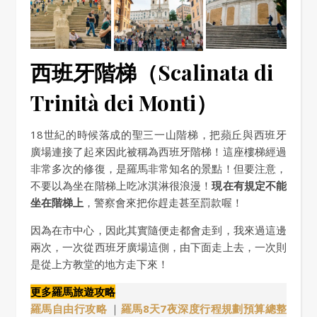
西班牙階梯（Scalinata di
Trinità dei Monti）
18世紀的時候落成的聖三一山階梯，把蘋丘與西班牙
廣場連接了起來因此被稱為西班牙階梯！這座樓梯經過
非常多次的修復，是羅馬非常知名的景點！但要注意，
不要以為坐在階梯上吃冰淇淋很浪漫！
現在有規定不能
坐在階梯上
，警察會來把你趕走甚至罰款喔！
因為在市中心，因此其實隨便走都會走到，我來過這邊
兩次，一次從西班牙廣場這側，由下面走上去，一次則
是從上方教堂的地方走下來！
更多羅馬旅遊攻略
羅馬自由行攻略
｜
羅馬8天7夜深度行程規劃預算總整