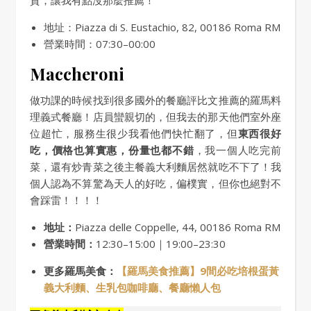
地址：Piazza di S. Eustachio, 82, 00186 Roma RM
營業時間：07:30–00:00
Maccheroni
做功課的時候找到很多國外的餐廳評比文推薦的羅馬料
理義式餐廳！店員蠻親切的，但我去的那天他們室外座
位超忙，服務生很少我看他們快忙翻了，但
東西很好
吃，價格也算實惠，份量也都不錯
，我一個人吃完前
菜，還有炒青菜之後主餐義大利麵居然就吃不下了！我
個人認為不算驚為天人的好吃，偏樸實，但你也絕對不
會踩雷！！！！
地址：
Piazza delle Coppelle, 44, 00186 Roma RM
營業時間：
12:30–15:00｜19:00–23:30
更多羅馬美食：
【羅馬美食推薦】9間必吃培根蛋黃
義大利麵、生乳包咖啡廳、餐廳懶人包