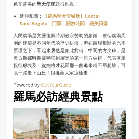
色非常美的
聖天使堡
就很推薦！
延伸閱讀：
【羅馬聖天使城堡】Castel
Sant’Angelo｜門票、開放時間、絕美日落
人民廣場是文藝復興時期教宗贊助的象徵，整個廣場周
圍的建築是不同年代的歷史拼湊，但在廣場形狀的光學
原理之下，看起來居然是如此對稱，中間的方尖碑，是
奧古斯都時期被轉移到羅馬的第一座方尖碑，代表著慶
祝征服埃及！從鮑格才花園那一側進來就不用爬坡，可
以一路走下山丘！很推薦大家這樣走！
Powered by
GetYourGuide
羅馬必訪經典景點