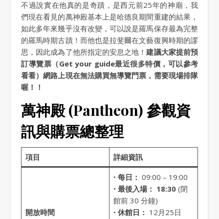
不過說實在他真的是奇蹟，是西元前25年的神廟，我
們現在看見的萬神殿基本上是哈德良期間重建的結果，
如此多年來幾乎沒有改變，可以說是羅馬保存最為完整
的羅馬時期古蹟！而他也是拉斐爾在文藝復興時期的謬
思，因此成為了他所指定的安息之地！
建議大家提前預
訂導覽票（Get your guide最近很多特價，可以參考
看看）網路上現在無法購買無導覽門票，需要現場排隊
喔！！
萬神殿 (Pantheon) 參觀資
訊與購票總整理
項目
詳細資訊
•
每日：
09:00 – 19:00
•
最後入場：
18:30
(閉
館前 30 分鐘)
開放時間
•
休館日：
12月25日