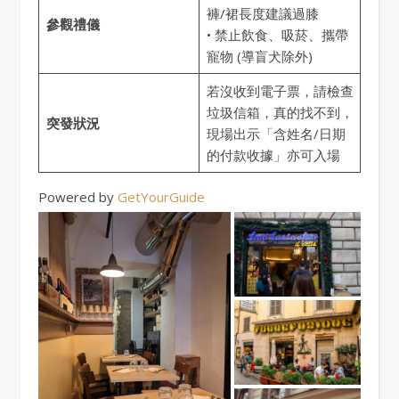
褲/裙長度建議過膝
參觀禮儀
• 禁止飲食、吸菸、攜帶
寵物 (導盲犬除外)
若沒收到電子票，請檢查
垃圾信箱，真的找不到，
突發狀況
現場出示「含姓名/日期
的付款收據」亦可入場
Powered by
GetYourGuide