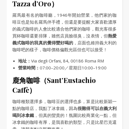
Tazza d’Oro）
羅馬最有名的咖啡廳，1946年開始營業，他們家的咖
啡豆也是知名羅馬伴手禮，但還是要提醒大家喜歡濃厚
的義式咖啡的人會比較適合他們家的咖啡，觀光客很多
買杯咖啡還要排隊，雖然店員臉很臭，沒表情，但
熱愛
義式咖啡的我真的覺得蠻好喝的
，店面也維持義大利的
咖啡吧的樣子，咖啡價格偏觀光區但也可以接受！
地址：
Via degli Orfani, 84, 00186 Roma RM
營業時間：
07:00–20:00／星期日10:00–19:00
鹿角咖啡（Sant’Eustachio
Caffè）
咖啡種類選擇多，咖啡豆的選擇也多，算是比較新穎一
點的咖啡店，我點了冰拿鐵，因為
很難得可以在義大利
喝到冰拿鐵
，但真的蠻貴的！氛圍比較商業化一點，但
冰拿鐵的咖啡有厚，是我喜歡的類型，只是比星巴克還
貴，讓我有點沒那麼推薦！