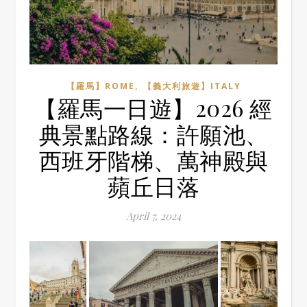
,
【羅馬】ROME
【義大利旅遊】ITALY
【羅馬一日遊】2026 經
典景點路線：許願池、
西班牙階梯、萬神殿與
蘋丘日落
April 7, 2024