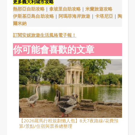
更多義大利城市攻略
熱那亞自助攻略
｜
拿坡里自助攻略
｜
米蘭旅遊攻略
伊斯基亞島自助攻略
｜
阿瑪菲海岸旅遊
｜
卡塔尼亞
｜
陶
爾米納
訂閱安妮旅遊生活風格電子報！
你可能會喜歡的文章
【2026羅馬行程規劃懶人包】8天7夜路線/花費預
算/景點/住宿與票券總整理