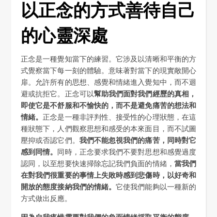
以正念的方式善待自己
的心靈深處
正念是一種覺知當下的練習。它涉及以清晰和平衡的方
式覺察當下每一刻的體驗。意味著對當下的現實敞開心
扉。允許所有的思想、感覺和情緒進入覺知中，而不迴
避或抗拒它。正念可以
幫助我們面對我們經歷的真相，
即使它是不舒服和不愉快的，而不是避免痛苦的想法和
情緒。
正念是一種非評判性、接受性的心理狀態，在這
種狀態下，人們觀察思想和感受的本來面目，而不試圖
壓抑或否認它們。
我們不能忽視我們的痛苦，同時對它
感到同情。
同時，正念要求我們不要對思想和感覺過度
認同，以至想要快速掃除忘記我們負面的情緒，
當我們
在對我們很重要的事情上失敗時感到悲傷時，以好奇和
開放的態度接納我們的情緒。
它使我們能夠以一種新的
方式做出反應。
因為自我疼惜需要對我們的負面情緒採取平衡的態度，