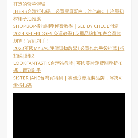
打造的奢華體驗
IHERB台灣折扣碼｜必買膠原蛋白，維他命C ｜冷壓初
榨椰子油推薦
SHOPBOP折扣關稅運費教學｜SEE BY CHLOE開箱
2024 SELFRIDGES 免運教學|英國品牌折扣寄台灣超
划算！買到剁手！
2023英國MYBAG評價購物教學|必買包款手袋推薦|折
扣碼|關稅
LOOKFANTASTIC台灣站教學|英國美妝運費關稅折扣
碼，買到剁手
SISTER JANE台灣買得到｜英國浪漫服裝品牌，浮誇可
愛折扣碼