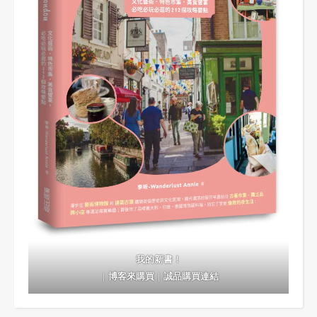
我的新書！
｜
博客來購買
｜
誠品購買連結