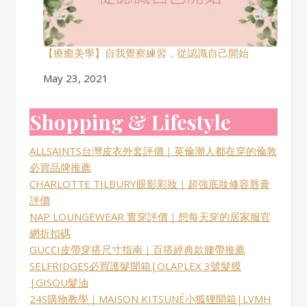
【療癒美學】自我覺察練習，從認識自己開始
Date
May 23, 2021
Shopping & Lifestyle
ALLSAINTS台灣皮衣外套評價｜英倫潮人都在穿的倫敦
必買品牌推薦
CHARLOTTE TILBURY眼影彩妝｜超強底妝修容唇膏
評價
NAP LOUNGEWEAR 實穿評價｜想每天穿的居家服官
網折扣碼
GUCCI皮帶穿搭尺寸指南｜百搭經典款腰帶推薦
SELFRIDGES必買護髮開箱|OLAPLEX 3號髮膜
|GISOU髮油
24S購物教學｜MAISON KITSUNÉ小狐狸開箱|LVMH