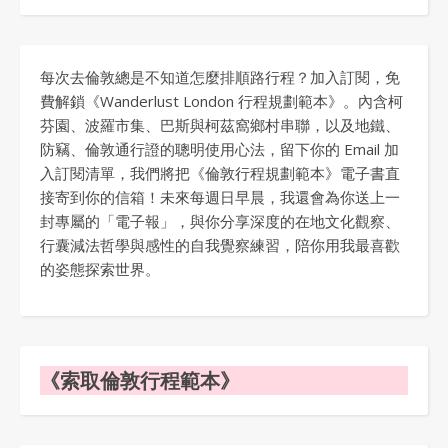
每次去倫敦總是不知道怎麼排順路行程？加入訂閱，免
費解鎖《Wanderlust London 行程規劃範本》。內含柯
芬園、波羅市集、巴斯與柯茲窩鄉村串聯，以及地鐵、
防竊、倫敦通行證的聰明使用心法，留下你的 Email 加
入訂閱清單，我們將把《倫敦行程規劃範本》電子書直
接寄到你的信箱！未來每週日早晨，我還會為你送上一
封專屬的「電子報」，與你分享深度的在地文化觀察、
行囊減法哲學與感性的自我覺察練習，陪你用我最喜歡
的姿態探索世界。
《索取倫敦行程範本》