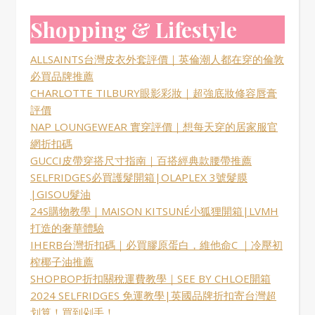
Shopping & Lifestyle
ALLSAINTS台灣皮衣外套評價｜英倫潮人都在穿的倫敦
必買品牌推薦
CHARLOTTE TILBURY眼影彩妝｜超強底妝修容唇膏
評價
NAP LOUNGEWEAR 實穿評價｜想每天穿的居家服官
網折扣碼
GUCCI皮帶穿搭尺寸指南｜百搭經典款腰帶推薦
SELFRIDGES必買護髮開箱|OLAPLEX 3號髮膜
|GISOU髮油
24S購物教學｜MAISON KITSUNÉ小狐狸開箱|LVMH
打造的奢華體驗
IHERB台灣折扣碼｜必買膠原蛋白，維他命C ｜冷壓初
榨椰子油推薦
SHOPBOP折扣關稅運費教學｜SEE BY CHLOE開箱
2024 SELFRIDGES 免運教學|英國品牌折扣寄台灣超
划算！買到剁手！