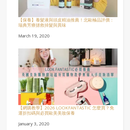
【保養】養髮液與頭皮精油推薦！北歐極品評價：
瑞典芳療拯救掉髮與異味
Date
March 19, 2020
【網購教學】2026 LOOKFANTASTIC 怎麼買？免
運折扣碼與必買歐美美妝保養
Date
January 3, 2020