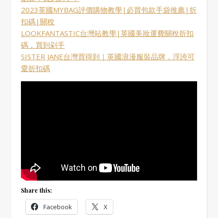
2023英國MYBAG評價購物教學|必買包款手袋推薦|折
扣碼|關稅
LOOKFANTASTIC台灣站教學|英國美妝運費關稅折扣
碼，買到剁手
SISTER JANE台灣買得到｜英國浪漫服裝品牌，浮誇可
愛折扣碼
Share this:
Facebook
X