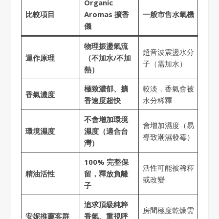
Organic
比較項目
Aromas 擴香
一般市售水氧機
儀
物理振盪氣流
超音波震盪水分
運作原理
（不加水/不加
子（需加水）
熱）
極致濃郁、擴
較淡，香氣會被
香氣濃度
香速度超快
水分稀釋
不會增加環境
會增加濕度（易
環境濕度
濕度（適合台
導致潮濕發霉）
灣）
100% 完整保
活性可能被稀釋
精油活性
留，釋放負離
或改變
子
追求頂級純粹
房間極度乾燥需
安妮推薦客群
香氣、重視呼