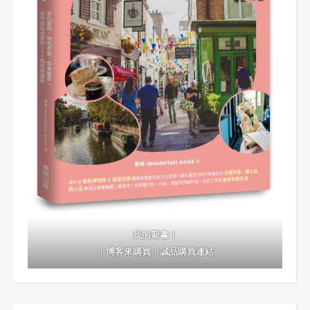
我的新書！
｜
博客來購買
｜
誠品購買連結