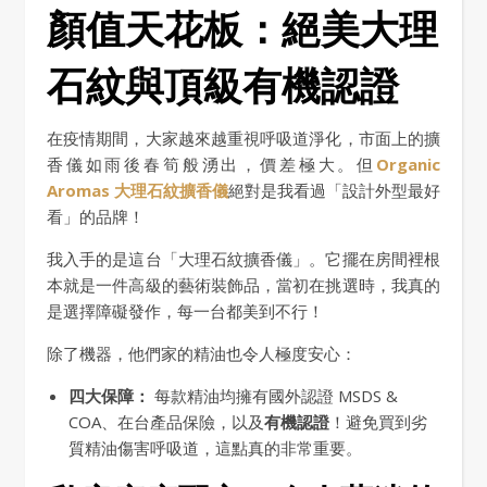
顏值天花板：絕美大理
石紋與頂級有機認證
在疫情期間，大家越來越重視呼吸道淨化，市面上的擴
香儀如雨後春筍般湧出，價差極大。但
Organic
Aromas 大理石紋擴香儀
絕對是我看過「設計外型最好
看」的品牌！
我入手的是這台「大理石紋擴香儀」。它擺在房間裡根
本就是一件高級的藝術裝飾品，當初在挑選時，我真的
是選擇障礙發作，每一台都美到不行！
除了機器，他們家的精油也令人極度安心：
四大保障：
每款精油均擁有國外認證 MSDS &
COA、在台產品保險，以及
有機認證
！避免買到劣
質精油傷害呼吸道，這點真的非常重要。