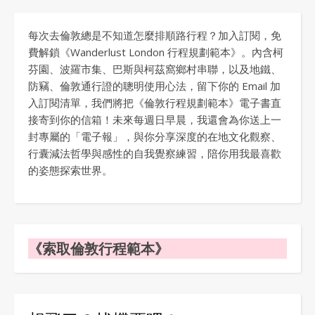
每次去倫敦總是不知道怎麼排順路行程？加入訂閱，免
費解鎖《Wanderlust London 行程規劃範本》。內含柯
芬園、波羅市集、巴斯與柯茲窩鄉村串聯，以及地鐵、
防竊、倫敦通行證的聰明使用心法，留下你的 Email 加
入訂閱清單，我們將把《倫敦行程規劃範本》電子書直
接寄到你的信箱！未來每週日早晨，我還會為你送上一
封專屬的「電子報」，與你分享深度的在地文化觀察、
行囊減法哲學與感性的自我覺察練習，陪你用我最喜歡
的姿態探索世界。
《索取倫敦行程範本》