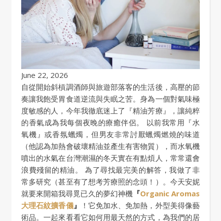
June 22, 2026
自從開始斜槓調酒師與旅遊部落客的生活後，高壓的節
奏讓我飽受胃食道逆流與失眠之苦。身為一個對氣味極
度敏感的人，今年我徹底迷上了『精油芳療』，讓純粹
的香氣成為我每個夜晚的療癒伴侶。 以前我常用『水
氧機』或香氛蠟燭，但男友非常討厭蠟燭燃燒的味道
（他認為加熱會破壞精油並產生有害物質），而水氧機
噴出的水氣在台灣潮濕的冬天實在有點煩人，常常還會
浪費殘留的精油。 為了尋找最完美的解答，我做了非
常多研究（甚至有了想考芳療照的念頭！）。今天安妮
就要來開箱我尋覓已久的夢幻神機
『
Organic Aromas
大理石紋擴香儀
』
！它免加水、免加熱，外型美得像藝
術品。一起來看看它如何用最天然的方式，為我們的居