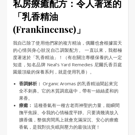
私房療癒配方：令人著迷的
「乳香精油
(Frankincense)」
我自己除了使用他們家的複方精油，偶爾也會根據當天
的心情與身心狀況自己調製配方。 一直以來，我都極
度著迷於「乳香精油」！（有在關注專櫃保養的人一定
知道，知名品牌 Neal’s Yard Remedies 尼爾氏香芬庭
園最頂級的保養系列，就是使用乳香）。
香調解析：
Organic Aromas 的乳香精油聞起來完
全不刺鼻。它的木質調底蘊中，帶有一絲絲柔和的
果香。
療癒：
這種香氣有一種古老而神聖的力量，能瞬間
撫平焦躁、令我的心情極度平靜。只要滴幾滴放入
擴香儀，整個房間馬上就會充滿深沉、安心的療癒
香氣，是我對抗失眠與壓力的最強法寶！