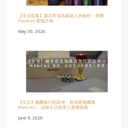
【生活提案】讓日常成為最迷人的旅程：美國
Pavaruni 香氛評價
Date
May 30, 2026
【生活】微醺旅行的延伸：質感香氛蠟燭
WeKUKU，品味生活美學入厝禮推薦
Date
June 9, 2026