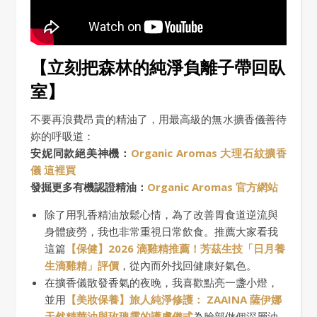
【立刻把森林的純淨負離子帶回臥
室】
不要再浪費昂貴的精油了，用最高級的無水擴香儀善待
妳的呼吸道：
安妮同款絕美神機：
Organic Aromas 大理石紋擴香
儀 這裡買
發掘更多有機認證精油：
Organic Aromas 官方網站
除了用乳香精油放鬆心情，為了改善胃食道逆流與
身體疲勞，我也非常重視日常飲食。推薦大家看我
這篇
【保健】2026 滴雞精推薦！芳茲生技「日月養
生滴雞精」評價
，從內而外找回健康好氣色。
在擴香儀散發香氣的夜晚，我喜歡點亮一盞小燈，
並用
【美妝保養】旅人純淨修護： ZAAINA 薩伊娜
天然精華油與玫瑰露的護膚儀式
為臉部做個深層油