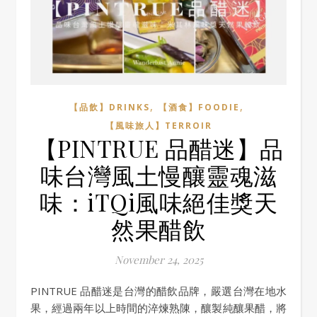
,
,
【品飲】DRINKS
【酒食】FOODIE
【風味旅人】TERROIR
【PINTRUE 品醋迷】品
味台灣風土慢釀靈魂滋
味：iTQi風味絕佳獎天
然果醋飲
November 24, 2025
PINTRUE 品醋迷是台灣的醋飲品牌，嚴選台灣在地水
果，經過兩年以上時間的淬煉熟陳，釀製純釀果醋，將