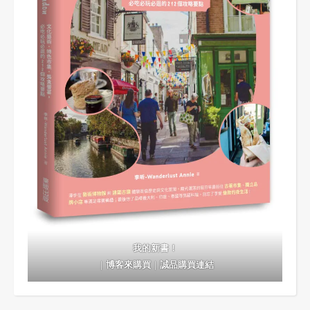
我的新書！
｜
博客來購買
｜
誠品購買連結