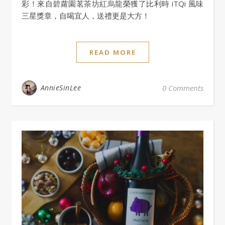
彩！來自碧蘿園茗茶坊紅烏龍榮獲了比利時 iTQi 風味
三星獎章，自喝宜人，送禮更是大方！
READ MORE
AnnieSinLee
0 Comments