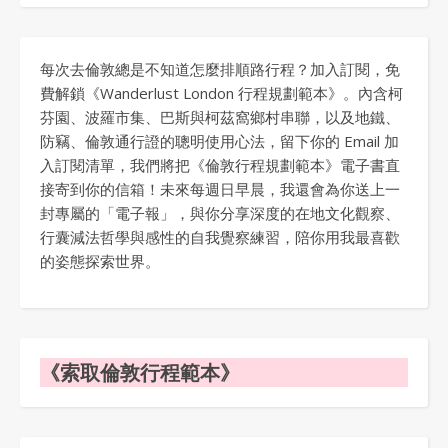
每次去倫敦總是不知道怎麼排順路行程？加入訂閱，免
費解鎖《Wanderlust London 行程規劃範本》。內含柯
芬園、波羅市集、巴斯與柯茲窩鄉村串聯，以及地鐵、
防竊、倫敦通行證的聰明使用心法，留下你的 Email 加
入訂閱清單，我們將把《倫敦行程規劃範本》電子書直
接寄到你的信箱！未來每週日早晨，我還會為你送上一
封專屬的「電子報」，與你分享深度的在地文化觀察、
行囊減法哲學與感性的自我覺察練習，陪你用我最喜歡
的姿態探索世界。
《索取倫敦行程範本》