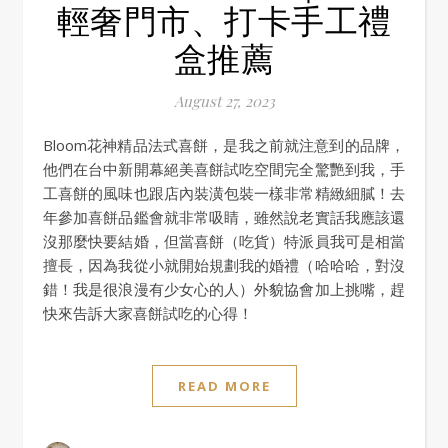
輕奢門市、打卡手工禮
盒推薦
August 27, 2023
Bloom花神精品法式喜餅，是我之前就注意到的品牌，
他們在台中新開幕絕美喜餅試吃空間完全驚艷到我，手
工喜餅的風味也跟店內裝潢包裝一樣非常精緻細膩！去
年參加喜餅品鑑會就非常吸睛，雖然說老實話我應該還
沒那麼快要結婚，但當喜餅（吃貨）特派員我可是相當
擅長，因為我從小就開始規劃我的婚禮（哈哈哈，對沒
錯！我是很浪漫有少女心的人）外貌協會加上挑嘴，趕
快來告訴大家喜餅試吃的心得！
READ MORE