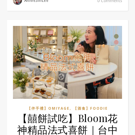
AnnieSinLee
0 Comments
,
【伴手禮】OMIYAGE
【酒食】FOODIE
【囍餅試吃】Bloom花
神精品法式喜餅｜台中