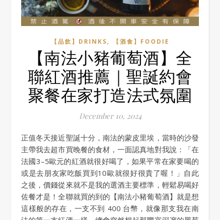
,
【品飲】DRINKS
【酒食】FOODIE
【南法小豬葡萄酒】全
聯紅酒推薦｜聖誕約會
聚餐在家打造法式氛圍
December 10, 2024
正值冬天接近聖誕十分，南法的蒙皮里埃，當時的沙發
主帶我去超市買晚餐的食材，一面認真地對我說：「在
法國3–5歐元的紅酒就很好喝了，如果平常在家要喝的
或是去朋友家吃飯買到10歐就很好很貴了喔！」自此
之後，價錢從來就不是我的選酒主要標準，輕鬆易喝好
佐餐才是！全聯就買的到的【南法小豬葡萄酒】就是想
這樣般的存在，一支不到 400 台幣，就像那支我在南