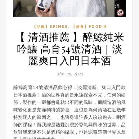
,
【品飲】DRINKS
【酒食】FOODIE
【 清酒推薦 】醉鯨純米
吟釀 高育54號清酒｜淡
麗爽口入門日本酒
May 29, 2024
醉鯨高育54號清酒品飲心得：淡麗清新、爽口入門款
日本酒推薦！酒的世界真的是永遠探索不完，任何的細
節，製作的一環都會造就出不同的風味，而釀造酒的風
味變化更是充滿獨特的驚喜，這也是為何清酒在近幾年
特別迷人的原因之一，也讓身邊許多人紛紛跑去上唎酒
師的課程！而我總是熱愛沉浸於香氣與風味的世界，品
飲對我來說不只是酒精的攝取，也是認識這個世界以及