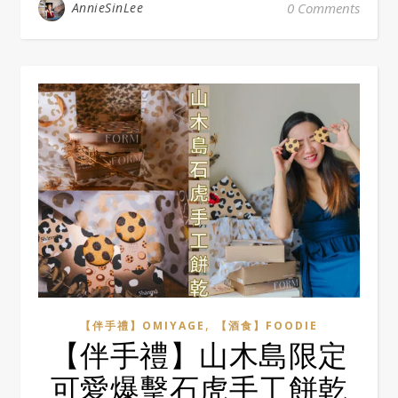
AnnieSinLee
0 Comments
,
【伴手禮】OMIYAGE
【酒食】FOODIE
【伴手禮】山木島限定
可愛爆擊石虎手工餅乾