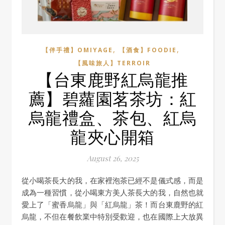
,
,
【伴手禮】OMIYAGE
【酒食】FOODIE
【風味旅人】TERROIR
【台東鹿野紅烏龍推
薦】碧蘿園茗茶坊：紅
烏龍禮盒、茶包、紅烏
龍夾心開箱
August 26, 2025
從小喝茶長大的我，在家裡泡茶已經不是儀式感，而是
成為一種習慣，從小喝東方美人茶長大的我，自然也就
愛上了「蜜香烏龍」與「紅烏龍」茶！而台東鹿野的紅
烏龍，不但在餐飲業中特別受歡迎，也在國際上大放異