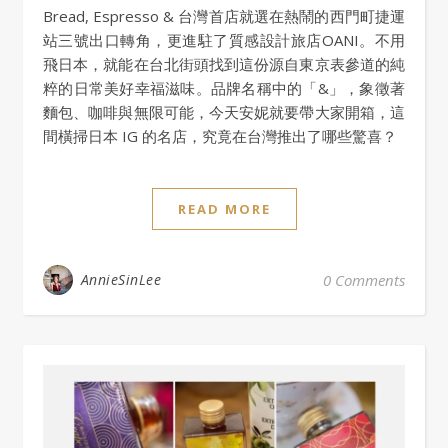
Bread, Espresso & 台灣首店就選在熱鬧的西門町捷運
站三號出口轉角，更進駐了質感設計旅店OANI。不用
飛日本，就能在台北街頭找到這份源自東京表參道的純
粹的日常美好幸福滋味。品牌名稱中的「&」，象徵著
麵包、咖啡與無限可能，今天安妮就要帶大家開箱，這
間橫掃日本 IG 的名店，究竟在台灣推出了哪些驚喜？
READ MORE
AnnieSinLee
0 Comments