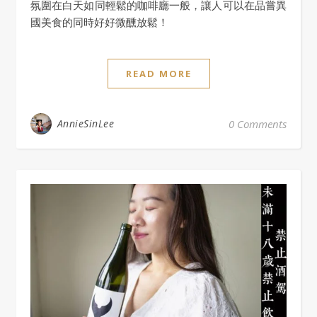
氛圍在白天如同輕鬆的咖啡廳一般，讓人可以在品嘗異
國美食的同時好好微醺放鬆！
READ MORE
AnnieSinLee
0 Comments