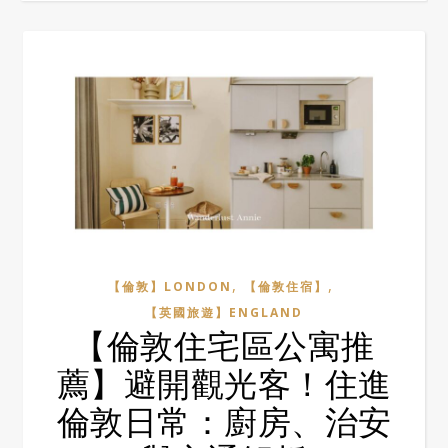
,
,
【倫敦】LONDON
【倫敦住宿】
【英國旅遊】ENGLAND
【倫敦住宅區公寓推
薦】避開觀光客！住進
倫敦日常：廚房、治安