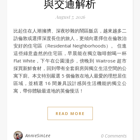
與交通解析
August 7, 2026
比起住在人潮擁擠、深夜吵雜的鬧區飯店，越來越多二
訪倫敦或選擇深度長住的旅人，更傾向選擇住在倫敦治
安好的住宅區（Residential Neighborhoods）。 住進
這些綠意盎然的住宅區，早晨能在獨立咖啡館喝一杯
Flat White，下午在公園漫步，傍晚到 Waitrose 超市
採買新鮮食材，回到帶有全套廚房與獨立生活空間的公
寓下廚。本文特別嚴選 5 個倫敦在地人最愛的理想居住
區域，並精選 16 間兼具設計感與生活機能的獨立公
寓，帶你體驗最道地的英倫慢活！
READ MORE
AnnieSinLee
0 Comments