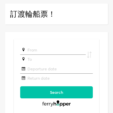
訂渡輪船票！