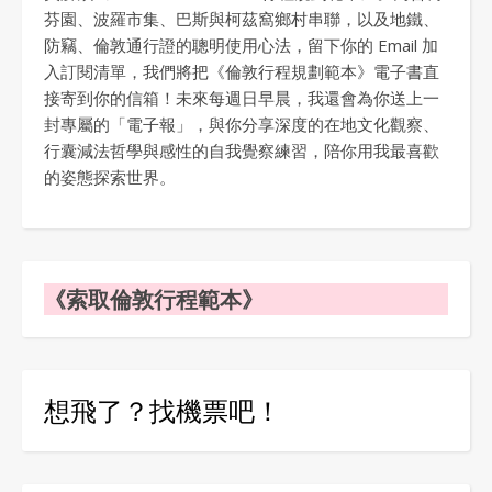
芬園、波羅市集、巴斯與柯茲窩鄉村串聯，以及地鐵、
防竊、倫敦通行證的聰明使用心法，留下你的 Email 加
入訂閱清單，我們將把《倫敦行程規劃範本》電子書直
接寄到你的信箱！未來每週日早晨，我還會為你送上一
封專屬的「電子報」，與你分享深度的在地文化觀察、
行囊減法哲學與感性的自我覺察練習，陪你用我最喜歡
的姿態探索世界。
《索取倫敦行程範本》
想飛了？找機票吧！