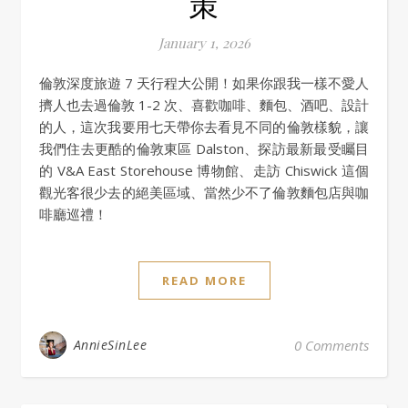
策
January 1, 2026
倫敦深度旅遊 7 天行程大公開！如果你跟我一樣不愛人
擠人也去過倫敦 1-2 次、喜歡咖啡、麵包、酒吧、設計
的人，這次我要用七天帶你去看見不同的倫敦樣貌，讓
我們住去更酷的倫敦東區 Dalston、探訪最新最受矚目
的 V&A East Storehouse 博物館、走訪 Chiswick 這個
觀光客很少去的絕美區域、當然少不了倫敦麵包店與咖
啡廳巡禮！
READ MORE
AnnieSinLee
0 Comments