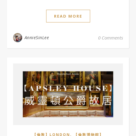
READ MORE
AnnieSinLee
0 Comments
,
【倫敦】LONDON
【倫敦博物館】