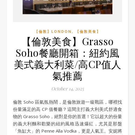
,
【倫敦】LONDON
【倫敦美食】
【倫敦美食】Grasso
Soho餐廳開箱：紐約風
美式義大利菜/高CP值人
氣推薦
October 14, 2025
倫敦 Soho 區氣氛熱鬧，是倫敦旅遊一級戰區，哪裡找
份量滿足的高 CP 值餐廳？這間主打義大利美式舒適食
物的 Grasso Soho，絕對是你的首選！它以超大的份量
的義大利麵和歡樂的紐約風格迅速爆紅，尤其是那盤
「魚缸大」的 Penne Alla Vodka，更是人氣王。安妮將