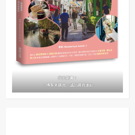
我的新書！
｜
博客來購買
｜
誠品購買連結