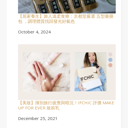
【居家養生】旅人溫柔食療：京都堂嚴選 五型藥膳
包 ，調理體質找回發光好氣色
Date
October 4, 2024
【美妝】揮別旅行疲憊與暗沉！IFCHIC 評價 MAKE
UP FOR EVER 妝前乳
Date
December 25, 2021