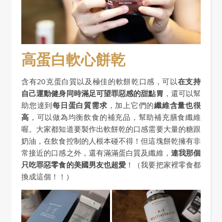
高蛋白軟心餅乾
含有20克蛋白質以及極佳的軟餅乾口感，可以
在支持
自己運動健身同時滿足可望罪惡感的甜點胃
，還可以幫
助您達到
每日蛋白質需求
，加上它們的
纖維含量也很
高
，可以做為均衡飲食的補充品，幫助補充膳食纖維
喔。大家都知道要製作出軟餅乾的口感需要大量的糖跟
奶油，在飲食控制的人根本碰不得！但這塊餅乾擁有非
常接近的口感之外，還有滿滿蛋白質及纖維，
連我那個
只吃罪惡零食的美國男友也超愛
！（我要把家裡零食都
換成這個！！）