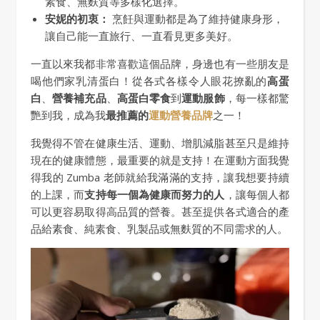
素食、無麩質等多樣化選擇。
安妮的初衷：
烹飪與運動都是為了維持健康身形，
讓自己能一直旅行、一直看見更多美好。
一直以來我都非常喜歡這個品牌，身邊也有一些朋友是
喝他們家乳清蛋白！從各式各樣令人眼花撩亂的
高蛋
白
、
營養補充品
、
高蛋白零食
到
運動服飾
，每一樣都驚
艷到我，成為我
最推薦的
運動營養品牌
之一！
我覺得不管在健康生活、運動、增肌減脂甚至只是維持
現在的健康體態，最重要的就是支持！在運動方面我覺
得我的 Zumba 老師就給我滿滿的支持，讓我想要持續
的上課，而
支持每一個為健康而努力的人
，讓每個人都
可以更容易取得高品質的營養。甚至提供各式適合的產
品給素食、純素食、乳製品或無麩質的不同需求的人。