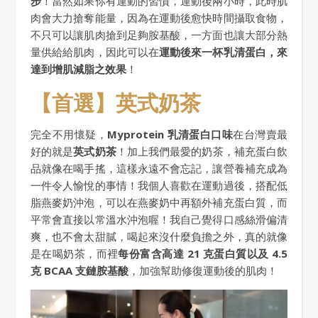
步
！當然如果你有運動的習慣，運動後兩小時，此時肌
肉會大力搶奪能量，因為在運動後愈快時間攝取食物，
不只可以讓肌肉搶到足夠胺基酸，一方面也讓大部分熱
量供給給肌肉，因此可以在
運動後來一杯乳清蛋白，來
達到增肌減脂之效果
！
【首選】英式奶茶
完全不用懷疑，
Myprotein 乳清蛋白口味
在台灣賣最
好的就是
英式奶茶
！加上我們最愛的奶茶，補充蛋白飲
品就像在喝手搖，這樣永遠不會忘記，讓營養補充成為
一件令人愉悅的事情！我個人喜歡在運動過後，搭配低
脂燕麥奶沖泡，可以在燕麥奶中再額外補充蛋白質，而
平常會直接以常溫水沖泡喔！我自己覺得口感絲滑偏清
爽，也不會太甜膩，喝起來沒什麼負擔之外，真的就像
是在喝奶茶，而裡
每份富含高達 21 克蛋白質以及 4.5
克 BCAA 支鏈胺基酸
，加強幫助修復運動後的肌肉！