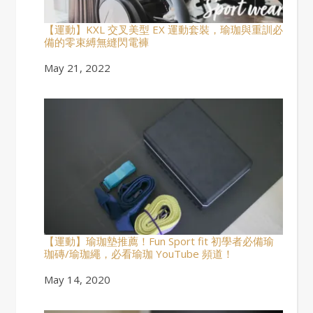
【運動】KXL 交叉美型 EX 運動套裝，瑜珈與重訓必
備的零束縛無縫閃電褲
Date
May 21, 2022
【運動】瑜珈墊推薦！Fun Sport fit 初學者必備瑜
珈磚/瑜珈繩，必看瑜珈 YouTube 頻道！
Date
May 14, 2020