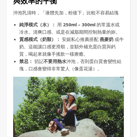
與效率的平衡
沖泡乳清時，「液體先加，粉後下」比較不容易結塊
純淨模式（水）：
用
250ml – 300ml
的常溫水或
冷水。清爽口感、或是在減脂期間控制熱量的妳。
質感模式（奶類）：
安妮私心推薦搭配
燕麥奶
或牛
奶。這能讓口感更滑順，並額外補充蛋白質與鈣
質，喝起來就像手搖飲一樣療癒。
禁忌：
切記
不要用熱水
沖泡，否則蛋白質會變性結
塊，口感會變得非常驚人（像蛋花湯）。