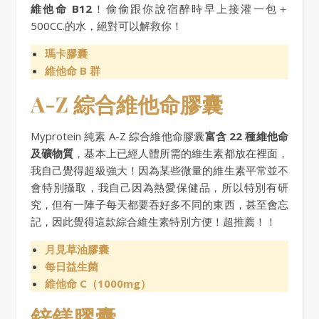
維他命 B12
！偷偷跟你說宿醉時早上接灌一包＋
500CC.的水，絕對可以解救你！
瑪卡膠囊
維他命 B 群
A-Z 綜合維他命膠囊
Myprotein 純素 A-Z 綜合維他命膠囊
富含 22 種維他命
及礦物質
，基本上已經人體所需的維生素都放在裡面，
我自己覺得超級強大！因為某些微量的維生素平常並不
會特別攝取，我自己因為熱愛保健品，所以特別有研
究，但有一陣子每天都要吞好多不同的東西，甚至會忘
記，因此覺得這款綜合維生素特別方便！超推薦！！
月見草油膠囊
每日益生菌
維他命 C（1000mg）
鋅鎂膠囊