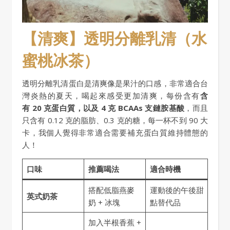
【清爽】透明分離乳清（水
蜜桃冰茶）
透明分離乳清蛋白是清爽像是果汁的口感，非常適合台
灣炎熱的夏天，喝起來感受更加清爽，每份含有
含
有 20 克蛋白質，以及 4 克 BCAAs 支鏈胺基酸
，而且
只含有 0.12 克的脂肪、0.3 克的糖，每一杯不到 90 大
卡，我個人覺得非常適合需要補充蛋白質維持體態的
人！
口味
推薦喝法
適合時機
搭配低脂燕麥
運動後的午後甜
英式奶茶
奶 + 冰塊
點替代品
加入半根香蕉 +