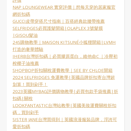
NAP LOUNGEWEAR 實穿評價｜想每天穿的居家服官
網折扣碼
GUCCI皮帶穿搭尺寸指南｜百搭經典款腰帶推薦
SELFRIDGES必買護髮開箱|OLAPLEX 3號髮膜
|GISOU髮油
24S購物教學｜MAISON KITSUNÉ小狐狸開箱|LVMH
打造的奢華體驗
IHERB台灣折扣碼｜必買膠原蛋白，維他命C ｜冷壓初
榨椰子油推薦
SHOPBOP折扣關稅運費教學｜SEE BY CHLOE開箱
2024 SELFRIDGES 免運教學|英國品牌折扣寄台灣超
划算！買到剁手！
2023英國MYBAG評價購物教學|必買包款手袋推薦|折
扣碼|關稅
LOOKFANTASTIC台灣站教學|英國美妝運費關稅折扣
碼，買到剁手
SISTER JANE台灣買得到｜英國浪漫服裝品牌，浮誇可
愛折扣碼