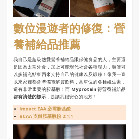
數位漫遊者的修復：營
養補給品推薦
我自己是超級熱愛營養補給品跟保健食品的人，主要還
是因為太常外食，加上可能現代社會各種壓力，順便可
以多補充點東西來支持自己的健康以及鍛鍊！像我一直
以來家裡都會準備電解質飲料，高單位的各種維生素，
還有非常重要的胺基酸！而
Myprotein
得營養補給品
都
有清楚的標示
，是讓我很安心的地方！
Impact EAA 必需胺基酸
BCAA 支鏈胺基酸粉 2:1:1