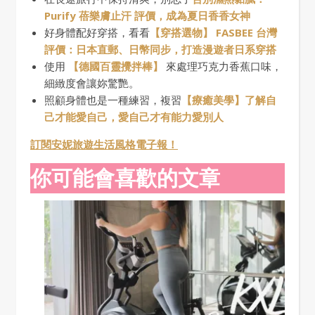
Purify 蓓樂膚止汗 評價，成為夏日香香女神
好身體配好穿搭，看看
【穿搭選物】 FASBEE 台灣
評價：日本直郵、日幣同步，打造漫遊者日系穿搭
使用
【德國百靈攪拌棒】
來處理巧克力香蕉口味，
細緻度會讓妳驚艷。
照顧身體也是一種練習，複習
【療癒美學】了解自
己才能愛自己，愛自己才有能力愛別人
訂閱安妮旅遊生活風格電子報！
你可能會喜歡的文章