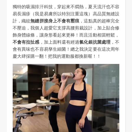
獨特的吸濕排汗科技，穿起來不燜熱，夏天流汗也不容
易長濕疹（我是易膚所以特別注重這塊）高品質無縫設
計，織紋
無縫拼接身上不會有壓痕
，這點真的超棒完全
不壓迫，我個人超愛它支撐高腰剪裁設計，加上貼合修
飾身體線條，讓身形看起來更棒！而且活動相當輕鬆，
不會有拉扯感
，加上面料還有經過
氯化銀抗菌處理
，不
會有異味也不容易孳生細菌！總之我決定要在這次周年
慶大肆採購一翻！把我的運動服都換新喔！！