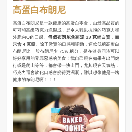
高蛋白布朗尼
高蛋白布朗尼是一款健康的高蛋白零食，由最高品質的
可可和高級巧克力塊製成，是令人難以抗拒的巧克力和
外脆內Q的口感。
每個布朗尼含高達 23 克蛋白質，而
只含 4 克糖
。除了紮實的口感和嚼勁，這款低糖高蛋白
布朗尼比一般布朗尼少 75% 糖分，是在健身同時可以
好好享用的零罪惡感的美食！我自己現在如果有出門健
行或是爬山等等，都會帶一快出門，尤其現在天氣熱，
巧克力還會軟化口感會變得更濕潤，難以想像他是一塊
健康的布朗尼啊！！！