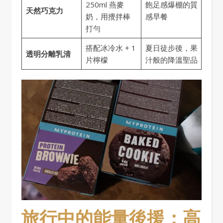
250ml 燕麥
飽足感爆棚的質
天然巧克力
奶，用攪拌棒
感早餐
打勻
搭配冰冷水 + 1
夏日徒步後，果
透明分離乳清
片檸檬
汁般的降溫聖品
旅行中的能量後援：高