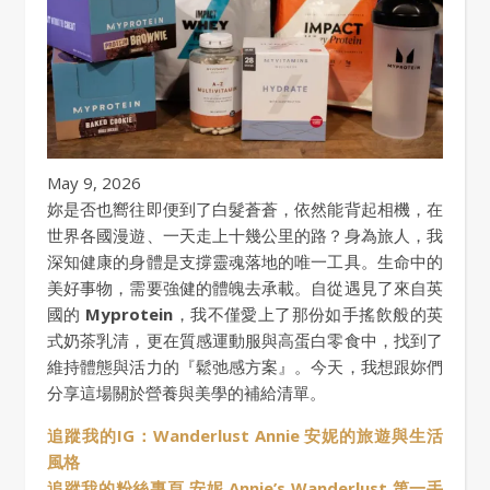
May 9, 2026
妳是否也嚮往即便到了白髮蒼蒼，依然能背起相機，在
世界各國漫遊、一天走上十幾公里的路？身為旅人，我
深知健康的身體是支撐靈魂落地的唯一工具。生命中的
美好事物，需要強健的體魄去承載。自從遇見了來自英
國的
Myprotein
，我不僅愛上了那份如手搖飲般的英
式奶茶乳清，更在質感運動服與高蛋白零食中，找到了
維持體態與活力的『鬆弛感方案』。今天，我想跟妳們
分享這場關於營養與美學的補給清單。
追蹤我的IG：Wanderlust Annie 安妮的旅遊與生活
風格
追蹤我的粉絲專頁 安妮 Annie’s Wanderlust 第一手