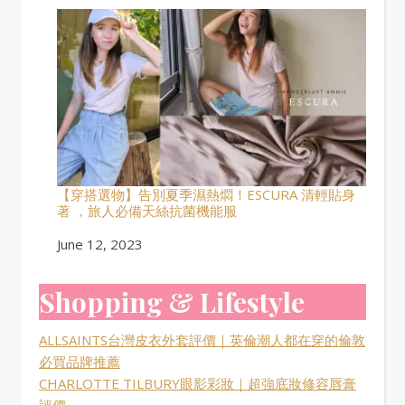
【穿搭選物】告別夏季濕熱燜！ESCURA 清輕貼身
著 ，旅人必備天絲抗菌機能服
Date
June 12, 2023
Shopping & Lifestyle
ALLSAINTS台灣皮衣外套評價｜英倫潮人都在穿的倫敦
必買品牌推薦
CHARLOTTE TILBURY眼影彩妝｜超強底妝修容唇膏
評價