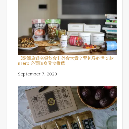
【歐洲旅遊省錢飲食】外食太貴？背包客必備 5 款
iHerb 必買隨身零食推薦
Date
September 7, 2020