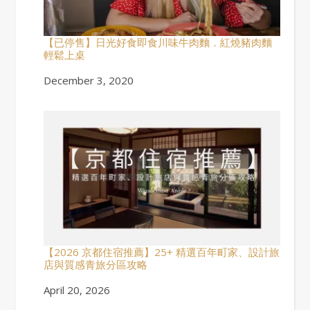
【已停售】日光好食即食川味牛肉麵．紅燒豬肉麵
輕鬆上桌
Date
December 3, 2020
【2026 京都住宿推薦】25+ 精選百年町家、設計旅
店與質感青旅分區攻略
Date
April 20, 2026