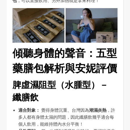
包
，可以直接飲用、另外加熱或是拿來料理！
傾聽身體的聲音：五型
藥膳包解析與安妮評價
脾虛濕阻型（水腫型）－
纖膳飲
適合對象：
覺得身體沉重、台灣因為
潮濕炎熱
，許
多人都有身體太濕的問題，因此纖膳飲幾乎適合每
個人飲用，能維持體內水分平衡！