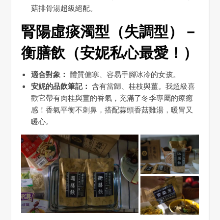
菇排骨湯超級絕配。
腎陽虛痰濁型（失調型）－
衡膳飲（安妮私心最愛！）
適合對象：
體質偏寒、容易手腳冰冷的女孩。
安妮的品飲筆記：
含有當歸、桂枝與薑。我超級喜
歡它帶有肉桂與薑的香氣，充滿了冬季專屬的療癒
感！香氣平衡不刺鼻，搭配蒜頭香菇雞湯，暖胃又
暖心。