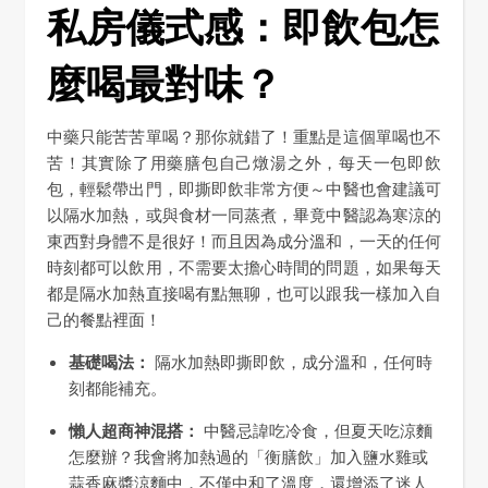
私房儀式感：即飲包怎
麼喝最對味？
中藥只能苦苦單喝？那你就錯了！重點是這個單喝也不
苦！其實除了用藥膳包自己燉湯之外，每天一包即飲
包，輕鬆帶出門，即撕即飲非常方便～中醫也會建議可
以隔水加熱，或與食材一同蒸煮，畢竟中醫認為寒涼的
東西對身體不是很好！而且因為成分溫和，一天的任何
時刻都可以飲用，不需要太擔心時間的問題，如果每天
都是隔水加熱直接喝有點無聊，也可以跟我一樣加入自
己的餐點裡面！
基礎喝法：
隔水加熱即撕即飲，成分溫和，任何時
刻都能補充。
懶人超商神混搭：
中醫忌諱吃冷食，但夏天吃涼麵
怎麼辦？我會將加熱過的「衡膳飲」加入鹽水雞或
蒜香麻醬涼麵中，不僅中和了溫度，還增添了迷人