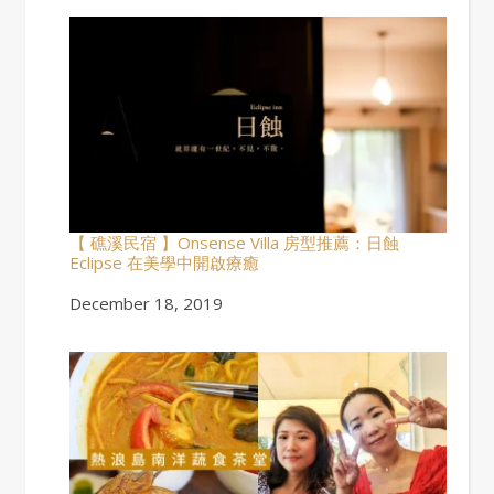
【 礁溪民宿 】Onsense Villa 房型推薦：日蝕
Eclipse 在美學中開啟療癒
Date
December 18, 2019