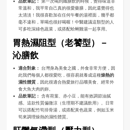
品飲筆記：
第一次喝到纖膳飲的時候，覺得味道非
常溫和，我平常自己真的很愛藥膳，因此還覺得也
太清淡！我很喜歡加在任何午餐的湯裡面，幾乎都
毫不違和，單喝也很好喝喔！中醫建議這類型的人
可多吃深綠色蔬菜，或搭配蛤蜊雞湯一起享用。
胃熱濕阻型（老饕型）－
沁膳飲
適合對象：
台灣身為美食之國，外食非常方便，因
此我們每個人都很愛吃，很容易就養成這種
燥熱的
濕性體質
，因此很適合熱愛旅行品嚐美食、經常外
食大魚大肉的妳。
品飲筆記：
含有荷葉、赤小豆，能有效調節油膩
感。這款性質偏微涼（生理期不建議飲用）。日常
可以搭配竹筍排骨湯，或搭配黃色蔬菜，例如玉米
筍來調理燥熱的濕性體質。