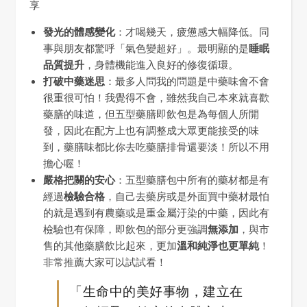
享
發光的體感變化
：才喝幾天，疲憊感大幅降低。同
事與朋友都驚呼「氣色變超好」。最明顯的是
睡眠
品質提升
，身體機能進入良好的修復循環。
打破中藥迷思
：最多人問我的問題是中藥味會不會
很重很可怕！我覺得不會，雖然我自己本來就喜歡
藥膳的味道，但五型藥膳即飲包是為每個人所開
發，因此在配方上也有調整成大眾更能接受的味
到，藥膳味都比你去吃藥膳排骨還要淡！所以不用
擔心喔！
嚴格把關的安心
：五型藥膳包中所有的藥材都是有
經過
檢驗合格
，自己去藥房或是外面買中藥材最怕
的就是遇到有農藥或是重金屬汙染的中藥，因此有
檢驗也有保障，即飲包的部分更強調
無添加
，與市
售的其他藥膳飲比起來，更加
溫和純淨也更單純
！
非常推薦大家可以試試看！
「生命中的美好事物，建立在