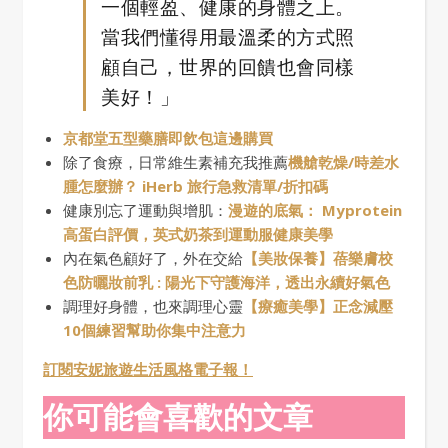
一個輕盈、健康的身體之上。
當我們懂得用最溫柔的方式照
顧自己，世界的回饋也會同樣
美好！」
京都堂五型藥膳即飲包這邊購買
除了食療，日常維生素補充我推薦
機艙乾燥/時差水
腫怎麼辦？ iHerb 旅行急救清單/折扣碼
健康別忘了運動與增肌：
漫遊的底氣： Myprotein
高蛋白評價，英式奶茶到運動服健康美學
內在氣色顧好了，外在交給
【美妝保養】蓓樂膚校
色防曬妝前乳 : 陽光下守護海洋，透出永續好氣色
調理好身體，也來調理心靈
【療癒美學】正念減壓
10個練習幫助你集中注意力
訂閱安妮旅遊生活風格電子報！
你可能會喜歡的文章