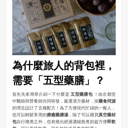
為什麼旅人的背包裡，
需要「五型藥膳」？
首先先來簡單介紹一下什麼是
五型藥膳包
！由京都堂
中醫師與營養師共同研發，嚴選漢方藥材，採
藥食同源
的理念設計了五種配方！為了方便現代忙碌的一般人，
也可以輕鬆享用的
療癒藥膳湯
，除了可以購買
真空藥材
包
自行燉煮之外，也有推出經過濃縮熬煮的超方便
即飲