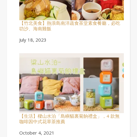
【竹北美食】熱浪島南洋蔬食茶堂素食餐廳，必吃
叻沙、海南雞飯
Date
July 18, 2023
【生活】樑山水泊「島嶼貓裏菊餉禮盒」，4 款無
咖啡因中式花草茶推薦
Date
October 4, 2021