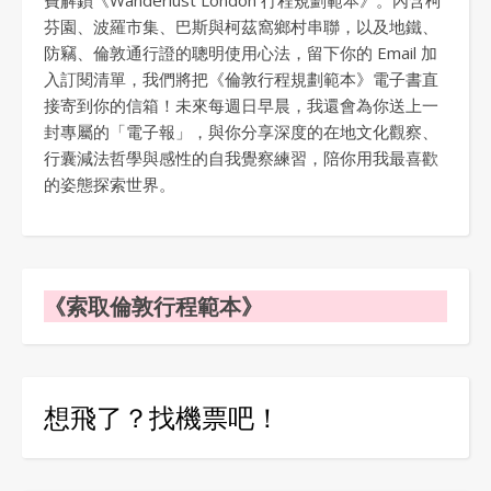
費解鎖《Wanderlust London 行程規劃範本》。內含柯
芬園、波羅市集、巴斯與柯茲窩鄉村串聯，以及地鐵、
防竊、倫敦通行證的聰明使用心法，留下你的 Email 加
入訂閱清單，我們將把《倫敦行程規劃範本》電子書直
接寄到你的信箱！未來每週日早晨，我還會為你送上一
封專屬的「電子報」，與你分享深度的在地文化觀察、
行囊減法哲學與感性的自我覺察練習，陪你用我最喜歡
的姿態探索世界。
《索取倫敦行程範本》
想飛了？找機票吧！