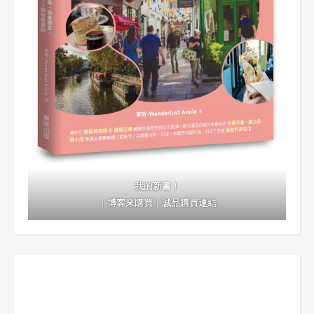
我的新書！
｜
博客來購買
｜
誠品購買連結