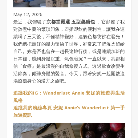
May 12, 2026
最近，我體驗了
京都堂嚴選 五型藥膳包
，它顛覆了我
對熬煮中藥的繁瑣印象，即撕即飲的便利性，讓我在連
續喝了三天後，不僅精神變好，連氣色都彷彿在發光！
我們總把最好的體力留給了世界，卻常忘了把溫柔留給
自己。妳是否也曾在一趟長途旅行後，或是連續加班的
日常裡，感到身體沉重、氣色暗沉？一直以來，我都相
信『食療』是最浪漫的自我修復方式。透過飲食改變生
活節奏，傾聽身體的聲音。今天，跟著安妮一起開啟這
場療癒身心的漢方之旅吧。
追蹤我的IG：Wanderlust Annie 安妮的旅遊與生活
風格
追蹤我的粉絲專頁 安妮 Annie’s Wanderlust 第一手
旅遊資訊