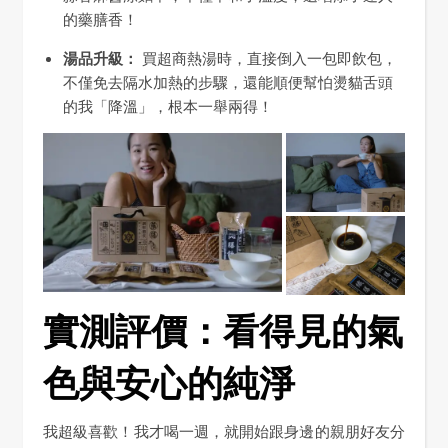
的藥膳香！
湯品升級：
買超商熱湯時，直接倒入一包即飲包，
不僅免去隔水加熱的步驟，還能順便幫怕燙貓舌頭
的我「降溫」，根本一舉兩得！
實測評價：看得見的氣
色與安心的純淨
我超級喜歡！我才喝一週，就開始跟身邊的親朋好友分