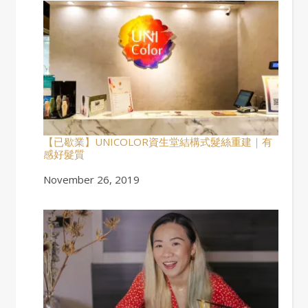
【已歇業】UNICOLOR資生堂結構式髮絲重建｜有
感好髮質
Date
November 26, 2019