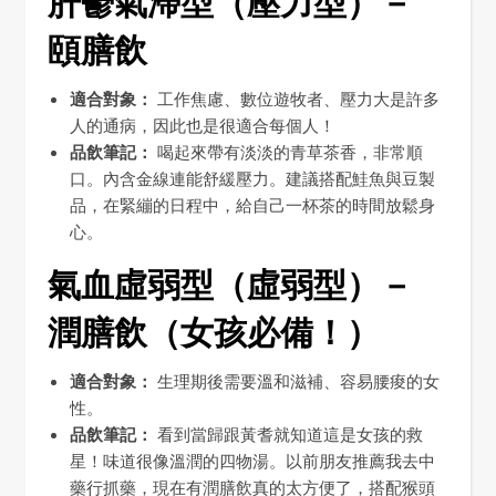
肝鬱氣滯型（壓力型）－
頤膳飲
適合對象：
工作焦慮、數位遊牧者、壓力大是許多
人的通病，因此也是很適合每個人！
品飲筆記：
喝起來帶有淡淡的青草茶香，非常順
口。內含金線連能舒緩壓力。建議搭配鮭魚與豆製
品，在緊繃的日程中，給自己一杯茶的時間放鬆身
心。
氣血虛弱型（虛弱型）－
潤膳飲（女孩必備！）
適合對象：
生理期後需要溫和滋補、容易腰痠的女
性。
品飲筆記：
看到當歸跟黃耆就知道這是女孩的救
星！味道很像溫潤的四物湯。以前朋友推薦我去中
藥行抓藥，現在有潤膳飲真的太方便了，搭配猴頭