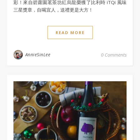
彩！來自碧蘿園茗茶坊紅烏龍榮獲了比利時 iTQi 風味
三星獎章，自喝宜人，送禮更是大方！
READ MORE
AnnieSinLee
0 Comments