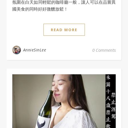
氛圍在白天如同輕鬆的咖啡廳一般，讓人可以在品嘗異
國美食的同時好好微醺放鬆！
READ MORE
AnnieSinLee
0 Comments