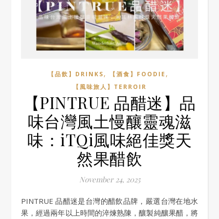
,
,
【品飲】DRINKS
【酒食】FOODIE
【風味旅人】TERROIR
【PINTRUE 品醋迷】品
味台灣風土慢釀靈魂滋
味：iTQi風味絕佳獎天
然果醋飲
November 24, 2025
PINTRUE 品醋迷是台灣的醋飲品牌，嚴選台灣在地水
果，經過兩年以上時間的淬煉熟陳，釀製純釀果醋，將