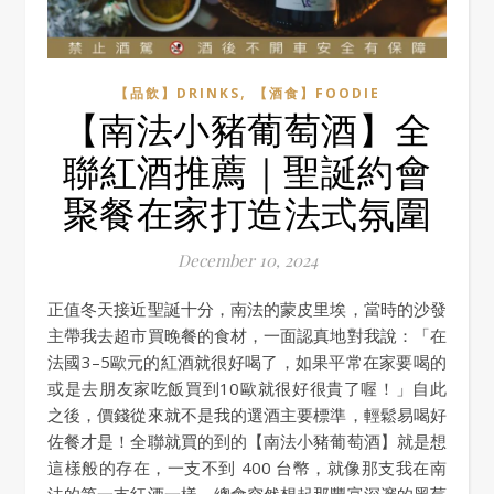
,
【品飲】DRINKS
【酒食】FOODIE
【南法小豬葡萄酒】全
聯紅酒推薦｜聖誕約會
聚餐在家打造法式氛圍
December 10, 2024
正值冬天接近聖誕十分，南法的蒙皮里埃，當時的沙發
主帶我去超市買晚餐的食材，一面認真地對我說：「在
法國3–5歐元的紅酒就很好喝了，如果平常在家要喝的
或是去朋友家吃飯買到10歐就很好很貴了喔！」自此
之後，價錢從來就不是我的選酒主要標準，輕鬆易喝好
佐餐才是！全聯就買的到的【南法小豬葡萄酒】就是想
這樣般的存在，一支不到 400 台幣，就像那支我在南