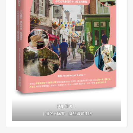
我的新書！
｜
博客來購買
｜
誠品購買連結