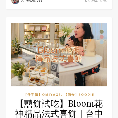
AnnieSinLee
0 Comments
,
【伴手禮】OMIYAGE
【酒食】FOODIE
【囍餅試吃】Bloom花
神精品法式喜餅｜台中