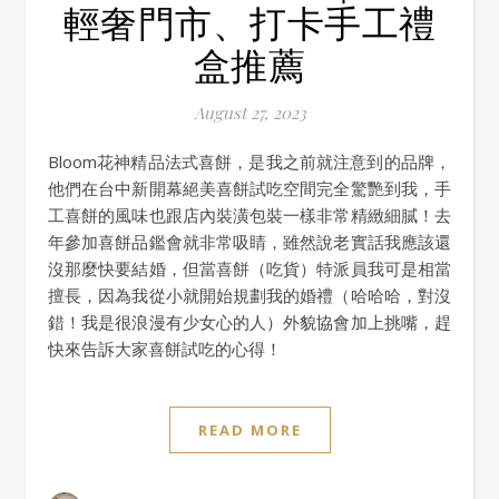
輕奢門市、打卡手工禮
盒推薦
August 27, 2023
Bloom花神精品法式喜餅，是我之前就注意到的品牌，
他們在台中新開幕絕美喜餅試吃空間完全驚艷到我，手
工喜餅的風味也跟店內裝潢包裝一樣非常精緻細膩！去
年參加喜餅品鑑會就非常吸睛，雖然說老實話我應該還
沒那麼快要結婚，但當喜餅（吃貨）特派員我可是相當
擅長，因為我從小就開始規劃我的婚禮（哈哈哈，對沒
錯！我是很浪漫有少女心的人）外貌協會加上挑嘴，趕
快來告訴大家喜餅試吃的心得！
READ MORE