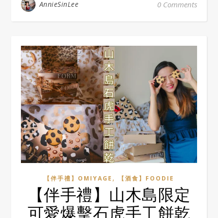
AnnieSinLee
0 Comments
,
【伴手禮】OMIYAGE
【酒食】FOODIE
【伴手禮】山木島限定
可愛爆擊石虎手工餅乾