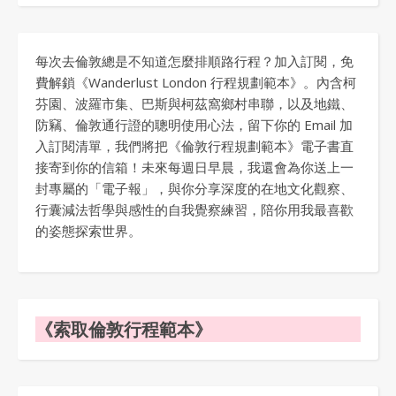
每次去倫敦總是不知道怎麼排順路行程？加入訂閱，免
費解鎖《Wanderlust London 行程規劃範本》。內含柯
芬園、波羅市集、巴斯與柯茲窩鄉村串聯，以及地鐵、
防竊、倫敦通行證的聰明使用心法，留下你的 Email 加
入訂閱清單，我們將把《倫敦行程規劃範本》電子書直
接寄到你的信箱！未來每週日早晨，我還會為你送上一
封專屬的「電子報」，與你分享深度的在地文化觀察、
行囊減法哲學與感性的自我覺察練習，陪你用我最喜歡
的姿態探索世界。
《索取倫敦行程範本》