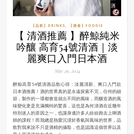
,
【品飲】DRINKS
【酒食】FOODIE
【 清酒推薦 】醉鯨純米
吟釀 高育54號清酒｜淡
麗爽口入門日本酒
May 29, 2024
醉鯨高育54號清酒品飲心得：淡麗清新、爽口入門款
日本酒推薦！酒的世界真的是永遠探索不完，任何的細
節，製作的一環都會造就出不同的風味，而釀造酒的風
味變化更是充滿獨特的驚喜，這也是為何清酒在近幾年
特別迷人的原因之一，也讓身邊許多人紛紛跑去上唎酒
師的課程！而我總是熱愛沉浸於香氣與風味的世界，品
飲對我來說不只是酒精的攝取，也是認識這個世界以及