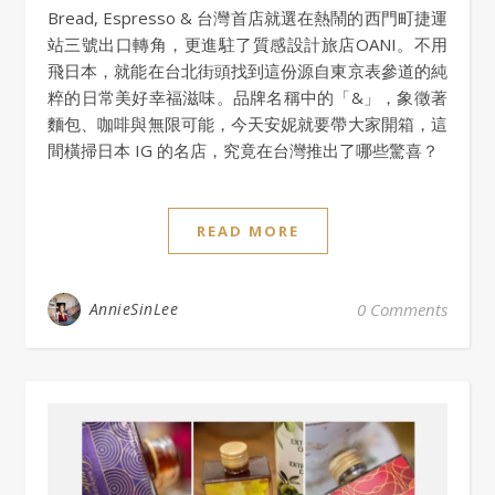
Bread, Espresso & 台灣首店就選在熱鬧的西門町捷運
站三號出口轉角，更進駐了質感設計旅店OANI。不用
飛日本，就能在台北街頭找到這份源自東京表參道的純
粹的日常美好幸福滋味。品牌名稱中的「&」，象徵著
麵包、咖啡與無限可能，今天安妮就要帶大家開箱，這
間橫掃日本 IG 的名店，究竟在台灣推出了哪些驚喜？
READ MORE
AnnieSinLee
0 Comments