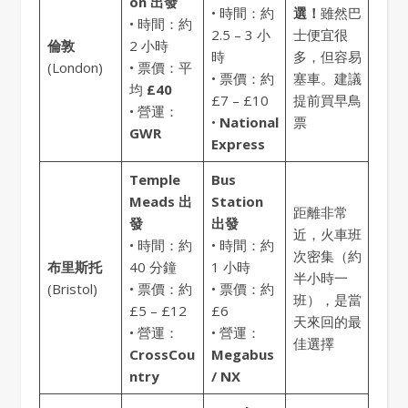
on 出發
• 時間：約
選！
雖然巴
• 時間：約
2.5 – 3 小
士便宜很
倫敦
2 小時
時
多，但容易
(London)
• 票價：平
• 票價：約
塞車。建議
均
£40
£7 – £10
提前買早鳥
• 營運：
•
National
票
GWR
Express
Temple
Bus
Meads 出
Station
距離非常
發
出發
近，火車班
• 時間：約
• 時間：約
次密集（約
布里斯托
40 分鐘
1 小時
半小時一
(Bristol)
• 票價：約
• 票價：約
班），是當
£5 – £12
£6
天來回的最
• 營運：
• 營運：
佳選擇
CrossCou
Megabus
ntry
/ NX