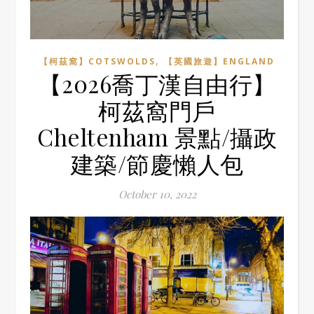
,
【柯茲窩】COTSWOLDS
【英國旅遊】ENGLAND
【2026喬丁漢自由行】
柯茲窩門戶
Cheltenham 景點/攝政
建築/節慶懶人包
October 10, 2022