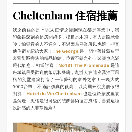
Cheltenham 住宿推薦
我之前住的是 YMCA 疫情之後到現在都是停業中，我
印象很深刻的是房間超多，樓板是木頭，有人走路就會
吵，怕聲音的人不適合，不過因為停業所以也選一些其
他住宿介紹給大家！
The George
是一間坐落於蒙皮里
哀逛街區旁邊的精品旅館，位置不錯之外，裝潢也充滿
現代氣息，相當討喜！
No131 The Promenade
是這
座城鎮最受歡迎的飯店和餐廳，創辦人在這座喬治亞風
格的別墅建築打造了一個夢幻的家外之家！一晚大約
5000台幣，不過評價真的很高，以英國來說度個假很
划算！
Hotel du Vin Cheltenham
也是位於蒙皮里哀
區旁邊，風格是很可愛的裝飾藝術復古風格，喜愛這種
設計感的人非常推薦！