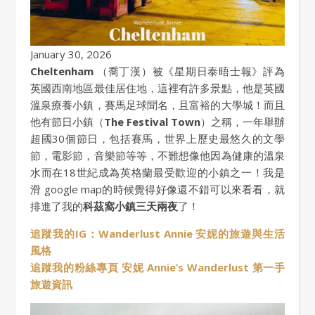
January 30, 2026
Cheltenham
（喬丁漢）被《星期日泰晤士報》評為
英國西南地區最佳居住地，這裡有許多景點，他是英國
溫泉療養小鎮，賽馬足球聞名，且富裕的大學城！而且
他有節日小鎮（
The Festival Town
）之稱，一年舉辦
超國30個節日，包括賽馬，世界上歷史最悠久的文學
節，電影節，音樂節等等，不難想像他因為健康的溫泉
水而在18世紀成為英格蘭最受歡迎的小鎮之一！我是
滑 google map的時候覺得好像還不錯可以來看看，就
排進了我的
科茲窩小鎮三天兩夜
了！
追蹤我的IG：Wanderlust Annie 安妮的旅遊與生活
風格
追蹤我的粉絲專頁 安妮 Annie’s Wanderlust 第一手
旅遊資訊