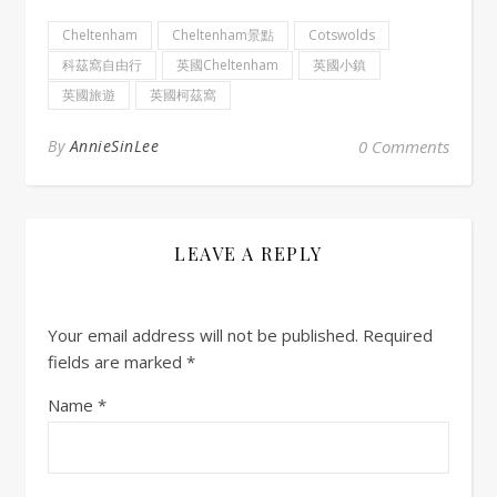
Cheltenham
Cheltenham景點
Cotswolds
科茲窩自由行
英國Cheltenham
英國小鎮
英國旅遊
英國柯茲窩
By
AnnieSinLee
0 Comments
LEAVE A REPLY
Your email address will not be published.
Required
fields are marked
*
Name
*