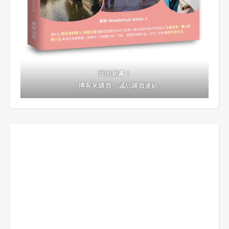
我的新書！
｜
博客來購買
｜
誠品購買連結