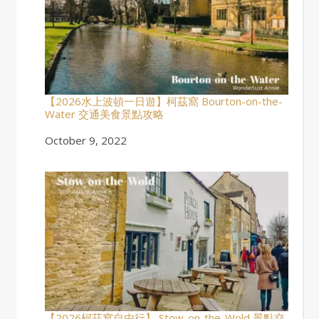
【2026水上波頓一日遊】柯茲窩 Bourton-on-the-
Water 交通美食景點攻略
Date
October 9, 2022
【2026柯茲窩自由行】 Stow-on-the-Wold 景點交