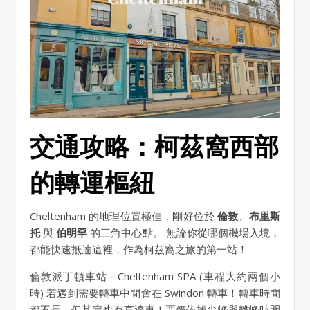
交通攻略：柯茲窩西部
的轉運樞紐
Cheltenham 的地理位置極佳，剛好位於
倫敦
、
布里斯
托
與
伯明罕
的三角中心點。 無論你從哪個機場入境，
都能快速抵達這裡，作為柯茲窩之旅的第一站！
倫敦派丁頓車站－Cheltenham SPA (車程大約兩個小
時) 若遇到需要轉車中間會在 Swindon 轉車！轉車時間
都不長，但其實也有直達車！票價依據尖峰與離峰時間