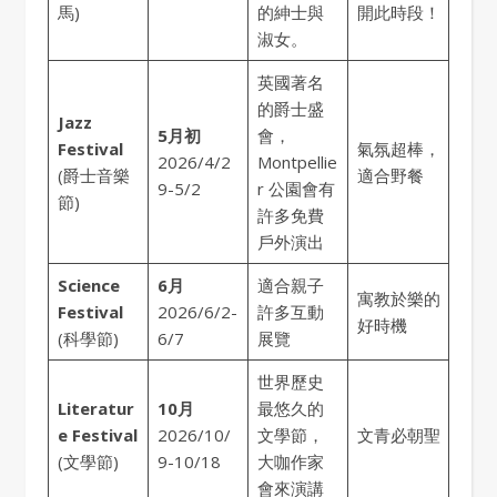
馬)
的紳士與
開此時段！
淑女。
英國著名
的爵士盛
Jazz
5月初
會，
Festival
氣氛超棒，
2026/4/2
Montpellie
(爵士音樂
適合野餐
9-5/2
r 公園會有
節)
許多免費
戶外演出
Science
6月
適合親子
寓教於樂的
Festival
2026/6/2-
許多互動
好時機
(科學節)
6/7
展覽
世界歷史
Literatur
10月
最悠久的
e Festival
2026/10/
文學節，
文青必朝聖
(文學節)
9-10/18
大咖作家
會來演講