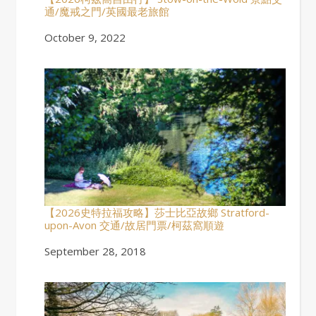
通/魔戒之門/英國最老旅館
Date
October 9, 2022
【2026史特拉福攻略】莎士比亞故鄉 Stratford-
upon-Avon 交通/故居門票/柯茲窩順遊
Date
September 28, 2018