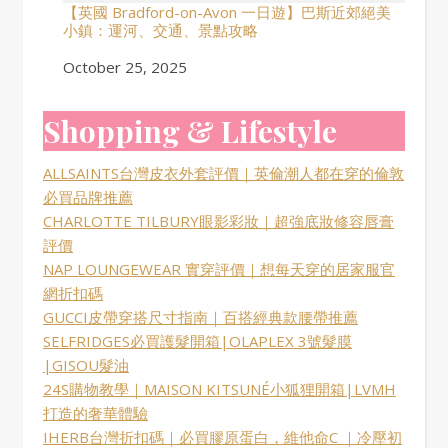
【英國 Bradford-on-Avon 一日遊】巴斯近郊絕美
小鎮：運河、交通、景點攻略
Date
October 25, 2025
Shopping & Lifestyle
ALLSAINTS台灣皮衣外套評價｜英倫潮人都在穿的倫敦
必買品牌推薦
CHARLOTTE TILBURY眼影彩妝｜超強底妝修容唇膏
評價
NAP LOUNGEWEAR 實穿評價｜想每天穿的居家服官
網折扣碼
GUCCI皮帶穿搭尺寸指南｜百搭經典款腰帶推薦
SELFRIDGES必買護髮開箱|OLAPLEX 3號髮膜
|GISOU髮油
24S購物教學｜MAISON KITSUNÉ小狐狸開箱|LVMH
打造的奢華體驗
IHERB台灣折扣碼｜必買膠原蛋白，維他命C ｜冷壓初