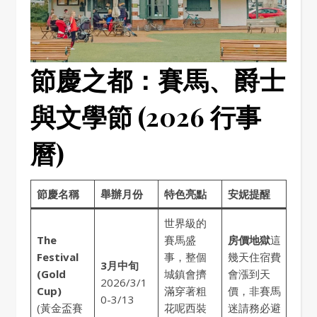
節慶之都：賽馬、爵士
與文學節 (2026 行事
曆)
節慶名稱
舉辦月份
特色亮點
安妮提醒
世界級的
The
賽馬盛
房價地獄
這
Festival
事，整個
幾天住宿費
3月中旬
(Gold
城鎮會擠
會漲到天
2026/3/1
Cup)
滿穿著粗
價，非賽馬
0-3/13
(黃金盃賽
花呢西裝
迷請務必避