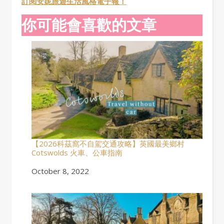
訂閱安妮旅遊生活風格電子報！
你可能會喜歡的文章
【2026科茲窩不自駕交通攻略】英國最美鄉村
Cotswolds 火車、公車指南
Date
October 8, 2022