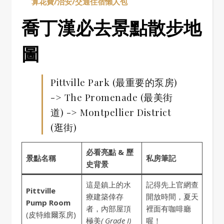
算花費/治安/交通住宿懶人包
喬丁漢必去景點散步地
圖
Pittville Park (最重要的泵房)
-> The Promenade (最美街
道) -> Montpellier District
(逛街)
必看亮點 & 歷
景點名稱
私房筆記
史背景
這是鎮上的水
記得先上官網查
Pittville
療建築倖存
開放時間，夏天
Pump Room
者，內部屋頂
裡面有咖啡廳
(皮特維爾泵房)
極美
( Grade I)
喔！