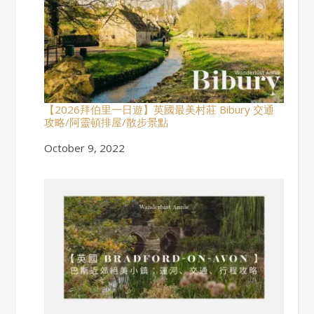
【2026拜伯里一日遊】英國最美村莊 Bibury 交通
攻略/阿靈頓排屋/散步景點
Date
October 9, 2022