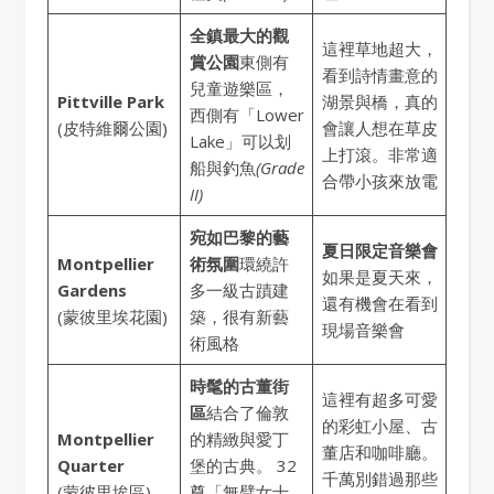
全鎮最大的觀
這裡草地超大，
賞公園
東側有
看到詩情畫意的
兒童遊樂區，
Pittville Park
湖景與橋，真的
西側有「Lower
(皮特維爾公園)
會讓人想在草皮
Lake」可以划
上打滾。非常適
船與釣魚
(Grade
合帶小孩來放電
II)
宛如巴黎的藝
夏日限定音樂會
Montpellier
術氛圍
環繞許
如果是夏天來，
Gardens
多一級古蹟建
還有機會在看到
(蒙彼里埃花園)
築，很有新藝
現場音樂會
術風格
時髦的古董街
這裡有超多可愛
區
結合了倫敦
的彩虹小屋、古
Montpellier
的精緻與愛丁
董店和咖啡廳。
Quarter
堡的古典。 32
千萬別錯過那些
(蒙彼里埃區)
尊「無臂女士