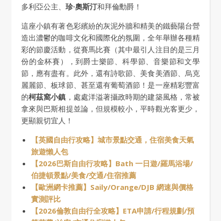
多利亞公主、
珍·奧斯汀
和拜倫勳爵！
這座小鎮有著色彩繽紛的灰泥外牆和精美的鐵藝陽台營
造出濃鬱的咖啡文化和國際化的氛圍，全年舉辦各種精
彩的節慶活動，從賽馬比賽（其中最引人注目的是三月
份的金杯賽），到爵士樂節、科學節、音樂節和文學
節，應有盡有。此外，還有詩歌節、美食美酒節、烏克
麗麗節、板球節、甚至還有葡萄酒節！是一座精彩豐富
的
柯茲窩小鎮
，處處洋溢著攝政時期的建築風格，常被
拿來與巴斯相提並論，但規模較小，平時觀光客更少，
更顯親切宜人！
【英國自由行攻略】城市景點交通，住宿美食天氣
旅遊懶人包
【2026巴斯自由行攻略】Bath 一日遊/羅馬浴場/
伯捷頓景點/美食/交通/住宿推薦
【歐洲網卡推薦】Saily/Orange/DJB 網速與價格
實測評比
【2026倫敦自由行全攻略】ETA申請/行程規劃/預