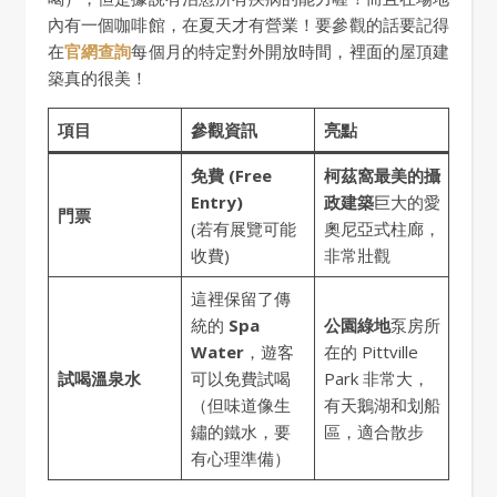
內有一個咖啡館，在夏天才有營業！要參觀的話要記得
在
官網查詢
每個月的特定對外開放時間，裡面的屋頂建
築真的很美！
項目
參觀資訊
亮點
免費 (Free
柯茲窩最美的攝
Entry)
政建築
巨大的愛
門票
(若有展覽可能
奧尼亞式柱廊，
收費)
非常壯觀
這裡保留了傳
統的
Spa
公園綠地
泵房所
Water
，遊客
在的 Pittville
試喝溫泉水
可以免費試喝
Park 非常大，
（但味道像生
有天鵝湖和划船
鏽的鐵水，要
區，適合散步
有心理準備）