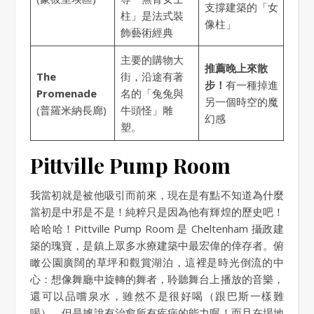
支撐建築的「女
柱」是法式裝
像柱」
飾藝術經典
主要的購物大
推薦晚上來散
The
街，沿途有著
步！
有一種掉進
Promenade
名的「兔兔與
另一個時空的魔
(普羅米納長廊)
牛頭怪」雕
幻感
塑。
Pittville Pump Room
我當初就是被他吸引而前來，現在是有點不知道為什麼
當初是中邪是不是！純粹只是因為他有輝煌的歷史吧！
哈哈哈！Pittville Pump Room 是 Cheltenham 攝政建
築的瑰寶，是鎮上眾多水療建築中最宏偉的倖存者。俯
瞰公園廣闊的草坪和觀賞湖泊，這裡是時光倒流的中
心：想像舞廳中旋轉的舞者，聆聽舞台上播放的音樂，
還可以品嚐泉水，雖然不是很好喝（跟巴斯一樣難
喝），但是據說有治愈所有疾病的能力喔！而且在場地