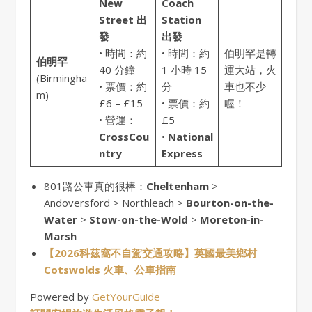
New
Coach
Street 出
Station
發
出發
• 時間：約
• 時間：約
伯明罕是轉
伯明罕
40 分鐘
1 小時 15
運大站，火
(Birmingha
• 票價：約
分
車也不少
m)
£6 – £15
• 票價：約
喔！
• 營運：
£5
CrossCou
•
National
ntry
Express
801路公車真的很棒：
Cheltenham
>
Andoversford > Northleach >
Bourton-on-the-
Water
>
Stow-on-the-Wold
>
Moreton-in-
Marsh
【2026科茲窩不自駕交通攻略】英國最美鄉村
Cotswolds 火車、公車指南
Powered by
GetYourGuide