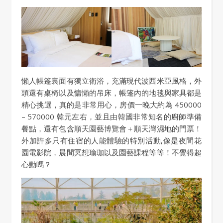
懶人帳篷裏面有獨立衛浴，充滿現代波西米亞風格，外
頭還有桌椅以及慵懶的吊床，帳篷內的地毯與家具都是
精心挑選，真的是非常用心，房價一晚大約為 450000
– 570000 韓元左右，並且由韓國非常知名的廚師準備
餐點，還有包含順天園藝博覽會＋順天灣濕地的門票！
外加許多只有住宿的人能體驗的特別活動,像是夜間花
園電影院，晨間冥想瑜珈以及園藝課程等等！不覺得超
心動嗎？