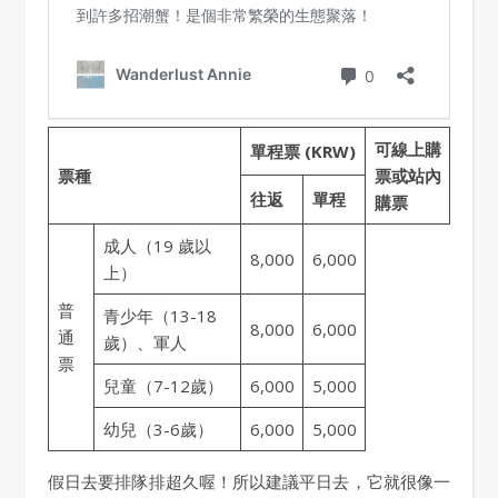
可線上購
單程票 (KRW)
票種
票或站內
往返
單程
購票
成人（19 歲以
8,000
6,000
上）
普
青少年（13-18
8,000
6,000
通
歲）、軍人
票
兒童（7-12歲）
6,000
5,000
幼兒（3-6歲）
6,000
5,000
假日去要排隊排超久喔！所以建議平日去，它就很像一