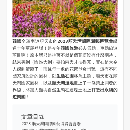
韓國
全羅南道順天市的
2023順天灣國際園藝博覽會
睽
違十年華麗登場！是今年
韓國旅遊
必去景點，重點旅遊
項目啊！原本我只是抱著不就是個花博沒有什麼期待，
結果美到（園區大到）要拍兩天才拍得完，實在是太令
人感到驚艷了！而且每一處的花床爭奇鬥艷，還有不同
國家所設計的園林，以
生活在園林
為主題，順天市在順
天灣國家園林，以及
順天灣濕地
畫上了一條禁止開發的
界線，將讓人類與自然生態在這塊土地上打造出
永續的
遊樂園
！
文章目錄
2023 順天灣國際園藝博覽會會場