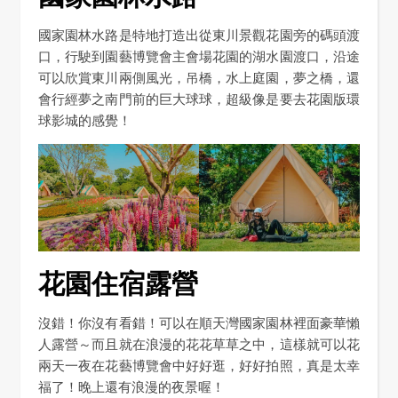
國家園林水路是特地打造出從東川景觀花園旁的碼頭渡
口，行駛到園藝博覽會主會場花園的湖水園渡口，沿途
可以欣賞東川兩側風光，吊橋，水上庭園，夢之橋，還
會行經夢之南門前的巨大球球，超級像是要去花園版環
球影城的感覺！
花園住宿露營
沒錯！你沒有看錯！可以在順天灣國家園林裡面豪華懶
人露營～而且就在浪漫的花花草草之中，這樣就可以花
兩天一夜在花藝博覽會中好好逛，好好拍照，真是太幸
福了！晚上還有浪漫的夜景喔！