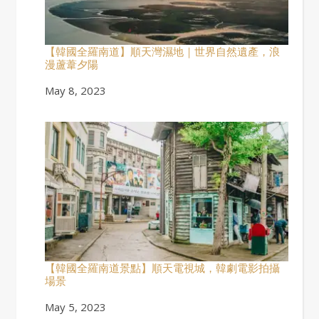
【韓國全羅南道】順天灣濕地｜世界自然遺產，浪
漫蘆葦夕陽
Date
May 8, 2023
【韓國全羅南道景點】順天電視城，韓劇電影拍攝
場景
Date
May 5, 2023