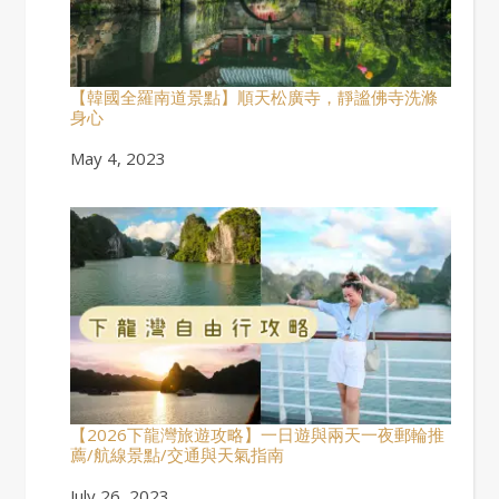
【韓國全羅南道景點】順天松廣寺，靜謐佛寺洗滌
身心
Date
May 4, 2023
【2026下龍灣旅遊攻略】一日遊與兩天一夜郵輪推
薦/航線景點/交通與天氣指南
Date
July 26, 2023