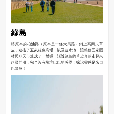
綠島
將原本的柏油路（原本是一條大馬路）鋪上高爾夫草
皮，連接了五泉綠色廣場，以及蓄水池，讓整個國家園
林與順天市連成了一體喔！話說綠島的草皮真的走起來
超級舒服，完全沒有坑坑巴巴的感覺！據說靈感是來自
巴黎喔！