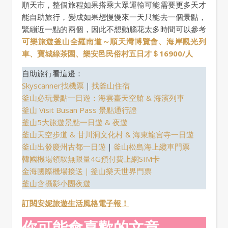
順天市，整個旅程如果搭乘大眾運輸可能需要更多天才
能自助旅行，變成如果想慢慢來一天只能去一個景點，
緊繃近一點的兩個，因此不想動腦花太多時間可以參考
可樂旅遊釜山全羅南道～順天灣博覽會、海岸觀光列
車、寶城綠茶園、樂安邑民俗村五日才＄16900/人
自助旅行看這邊：
Skyscanner找機票
｜
找釜山住宿
釜山必玩景點一日遊：海雲臺天空艙 & 海濱列車
釜山 Visit Busan Pass 景點通行證
釜山5大旅遊景點一日遊 & 夜遊
釜山天空步道 & 甘川洞文化村 & 海東龍宮寺一日遊
釜山出發慶州古都一日遊
｜
釜山松島海上纜車門票
韓國機場領取無限量4G預付費上網SIM卡
金海國際機場接送
｜釜山樂天世界門票
釜山含攝影小團夜遊
訂閱安妮旅遊生活風格電子報！
你可能會喜歡的文章