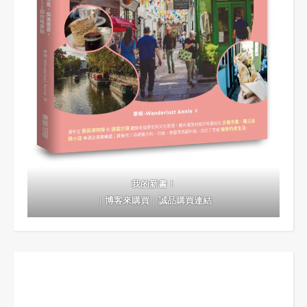
我的新書！
｜
博客來購買
｜
誠品購買連結