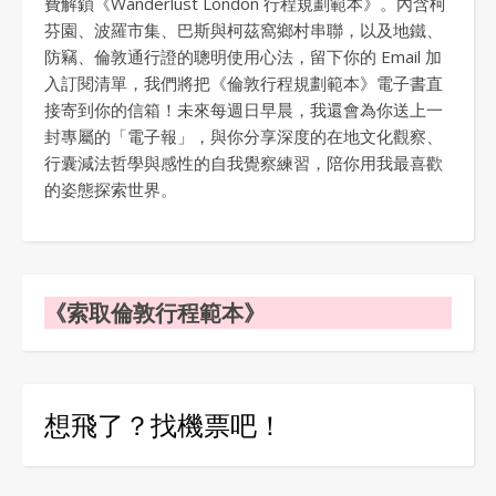
費解鎖《Wanderlust London 行程規劃範本》。內含柯
芬園、波羅市集、巴斯與柯茲窩鄉村串聯，以及地鐵、
防竊、倫敦通行證的聰明使用心法，留下你的 Email 加
入訂閱清單，我們將把《倫敦行程規劃範本》電子書直
接寄到你的信箱！未來每週日早晨，我還會為你送上一
封專屬的「電子報」，與你分享深度的在地文化觀察、
行囊減法哲學與感性的自我覺察練習，陪你用我最喜歡
的姿態探索世界。
《索取倫敦行程範本》
想飛了？找機票吧！