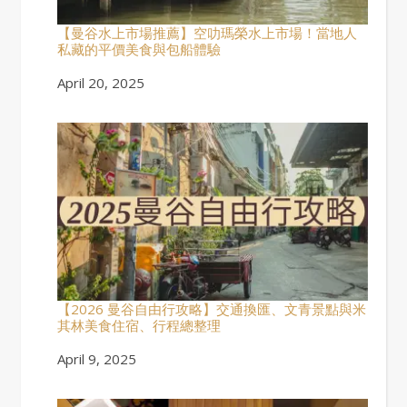
【曼谷水上市場推薦】空叻瑪榮水上市場！當地人
私藏的平價美食與包船體驗
Date
April 20, 2025
【2026 曼谷自由行攻略】交通換匯、文青景點與米
其林美食住宿、行程總整理
Date
April 9, 2025