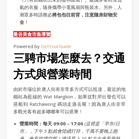
氣的衣服，隨身攜帶小電風扇與瓶裝水。另外，人
潮眾多時請務必
將包包往前背，注意隨身財物安
全
！
曼谷美食市集導覽
Powered by
GetYourGuide
三聘市場怎麼去？交通
方式與營業時間
由於市場位於唐人街有非常多方式可以抵達，最近的地
鐵站為藍線的 Wat Mangkon，如果從對岸出發也可以
搭船到 Ratchawong 碼頭走過去喔！因為唐人街非常
多觀光客有超多嘟嘟車可以搭乘！
營業時間：每天 09:00 – 17:00
(這裡是「早市/日
市」，下午 5 點就會陸續打烊，千萬不要晚上跑
來，會直接撲空喔！建議早上 10 點左右來逛最熱