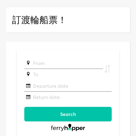
訂渡輪船票！