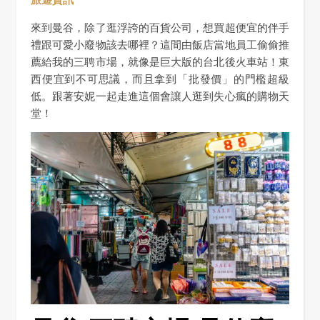
來到曼谷，除了逛浮誇的百貨公司，想買超便宜的伴手
禮跟可愛小廢物該去哪裡？這間由飯店當地員工偷偷推
薦給我的三聘市場，就像是巨大版的台北後火車站！東
西便宜到不可思議，而且拿到「批發價」的門檻超級
低。跟著安妮一起走進這個會讓人逛到失心瘋的購物天
堂！