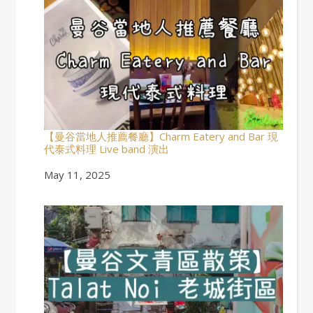
【曼谷當地人推薦餐廳】Charm Eatery and Bar 現
代泰式料理 Live band 演出
Date
May 11, 2025