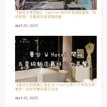
【曼谷文青景點】 Talat Noi 噠叻仔老城區散策：街
頭塗鴉、古董車與老屋咖啡廳
Date
April 20, 2025
【曼谷住宿推薦】曼谷 W Hotel 台幣六千有找五星
奢華！必吃早餐與露天泳池
Date
April 23, 2025