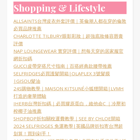
Shopping & Lifestyle
ALLSAINTS台灣皮衣外套評價｜英倫潮人都在穿的倫敦
必買品牌推薦
CHARLOTTE TILBURY眼影彩妝｜超強底妝修容唇膏
評價
NAP LOUNGEWEAR 實穿評價｜想每天穿的居家服官
網折扣碼
GUCCI皮帶穿搭尺寸指南｜百搭經典款腰帶推薦
SELFRIDGES必買護髮開箱|OLAPLEX 3號髮膜
|GISOU髮油
24S購物教學｜MAISON KITSUNÉ小狐狸開箱|LVMH
打造的奢華體驗
IHERB台灣折扣碼｜必買膠原蛋白，維他命C ｜冷壓初
榨椰子油推薦
SHOPBOP折扣關稅運費教學｜SEE BY CHLOE開箱
2024 SELFRIDGES 免運教學|英國品牌折扣寄台灣超
划算！買到剁手！