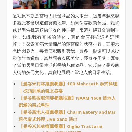
這裡原本就是當地人批發商品的大本營，這幾年越來越
多觀光客發現這個寶藏地帶。如果你喜歡買飾品、雜貨
或是準備挑選送給朋友的伴手禮，來這裡絕對會買到手
軟，如果我有充裕的時間，真的會直接在這裡逛翻
掉！！探索充滿大量商品的迷宮般的狹窄小巷，五顏六
色閃閃發光，每間店都吸引著我！買多一點還可以以批
發價討價還價，當然還有泰國美食，隱身在周邊！匯集
了當地居民日常生活所需的各種物品，它反映了曼谷唐
人街的多元文化，真實地展現了當地人的日常生活。
【曼谷米其林推薦餐廳】100 Mahaseth 泰式料理
｜從頭到尾的泰北盛宴
【曼谷昭披耶河畔餐廳推薦】NAAM 1608 當地人
都愛的泰式料理
【曼谷當地人推薦餐廳】Charm Eatery and Bar
現代泰式料理 Live band 演出
【曼谷米其林推薦餐廳】Giglio Trattoria