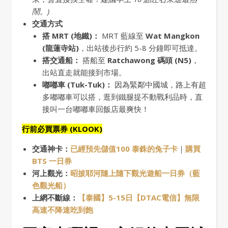
鬧。)
交通方式
搭 MRT (地鐵)：
MRT 藍線至
Wat Mangkon
(龍蓮寺站)
，出站後步行約 5-8 分鐘即可抵達。
搭交通船：
搭船至
Ratchawong 碼頭 (N5)
，
出站直走就能接到市場。
嘟嘟車 (Tuk-Tuk)：
因為緊鄰中國城，路上有超
多嘟嘟車可以搭，逛到鐵腿提不動戰利品時，直
接叫一台嘟嘟車回飯店最爽快！
行前必買票券 (KLOOK)
交通神卡：
已經預先儲值100 泰銖的兔子卡
｜
購買
BTS 一日券
河上觀光：
昭披耶河隨上隨下觀光遊船一日券（藍
色觀光船）
上網不斷線：
【泰國】5-15日【DTAC電信】無限
高速不降速吃到飽