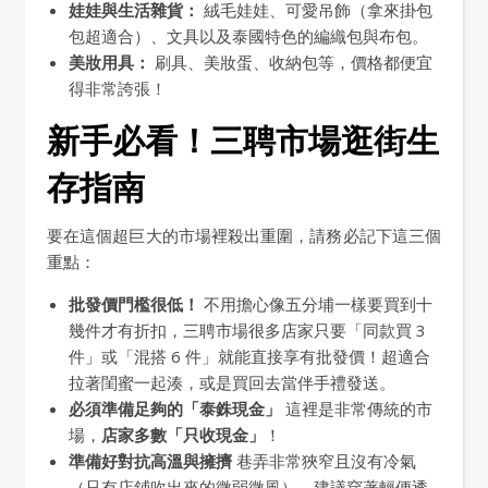
娃娃與生活雜貨：
絨毛娃娃、可愛吊飾（拿來掛包
包超適合）、文具以及泰國特色的編織包與布包。
美妝用具：
刷具、美妝蛋、收納包等，價格都便宜
得非常誇張！
新手必看！三聘市場逛街生
存指南
要在這個超巨大的市場裡殺出重圍，請務必記下這三個
重點：
批發價門檻很低！
不用擔心像五分埔一樣要買到十
幾件才有折扣，三聘市場很多店家只要「同款買 3
件」或「混搭 6 件」就能直接享有批發價！超適合
拉著閨蜜一起湊，或是買回去當伴手禮發送。
必須準備足夠的「泰銖現金」
這裡是非常傳統的市
場，
店家多數「只收現金」
！
準備好對抗高溫與擁擠
巷弄非常狹窄且沒有冷氣
（只有店鋪吹出來的微弱微風）。建議穿著輕便透