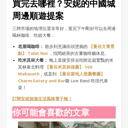
買完去哪裡？安妮的中國城
周邊順遊提案
三聘市場的地理位置非常好，逛完下午剛好可以去周邊
喝杯咖啡、吃頓大餐：
老屋喝咖啡：
散步到充滿街頭塗鴉的
【曼谷文青景
點】 Talat Noi
，找間絕美的古董咖啡廳休息。
吃米其林大餐：
晚上直接安排去吃附近超驚豔的米
其林泰北料理
【曼谷米其林推薦】 100
Mahaseth
，或是到
【曼谷當地人推薦餐廳】
Charm Eatery and Bar
聽 Live Band 吃現代泰
菜！
訂閱安妮旅遊生活風格電子報！
你可能會喜歡的文章