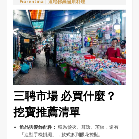
Fiorentina｜道地佛羅倫斯料理
三聘市場 必買什麼？
挖寶推薦清單
飾品與髮飾配件：
韓系髮夾、耳環、項鍊，還有
「造型手機掛繩」，款式多到眼花撩亂。