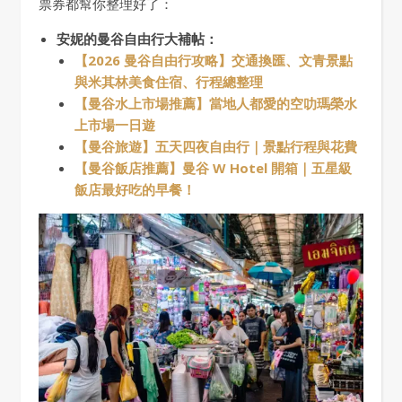
票券都幫你整理好了：
安妮的曼谷自由行大補帖：
【2026 曼谷自由行攻略】交通換匯、文青景點
與米其林美食住宿、行程總整理
【曼谷水上市場推薦】當地人都愛的空叻瑪榮水
上市場一日遊
【曼谷旅遊】五天四夜自由行｜景點行程與花費
【曼谷飯店推薦】曼谷 W Hotel 開箱｜五星級
飯店最好吃的早餐！