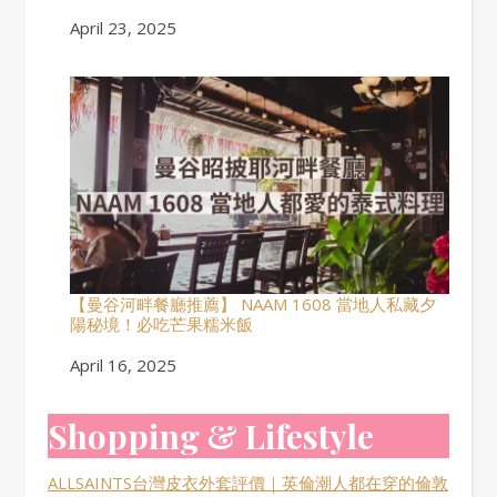
Date
April 23, 2025
【曼谷河畔餐廳推薦】 NAAM 1608 當地人私藏夕
陽秘境！必吃芒果糯米飯
Date
April 16, 2025
Shopping & Lifestyle
ALLSAINTS台灣皮衣外套評價｜英倫潮人都在穿的倫敦