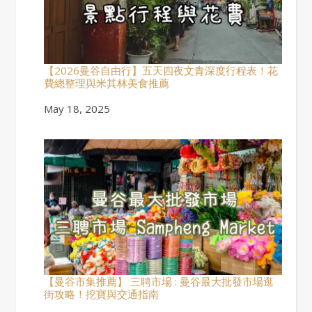
【2026曼谷自由行】五天四夜文青深度行程表！花
費總整理與米其林美食推薦
Date
May 18, 2025
【曼谷市集推薦】 三聘市場 : 曼谷最大批發市場逛
街攻略！挖寶與交通指南