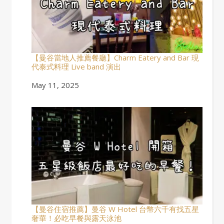
【曼谷當地人推薦餐廳】Charm Eatery and Bar 現
代泰式料理 Live band 演出
Date
May 11, 2025
【曼谷住宿推薦】曼谷 W Hotel 台幣六千有找五星
奢華！必吃早餐與露天泳池