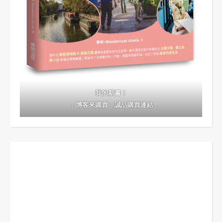
我的新書！
｜
博客來購買
｜
誠品購買連結