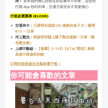
擇！
原本我們擔心回程在郊區會叫不到車，沒想到
打開 App 秒叫到車，交通方面完全不需要擔心
行前必買票券 (KLOOK)
交通神卡：
已經預先儲值100 泰銖的兔子卡
｜
購買
BTS 一日券
河上觀光：
昭披耶河隨上隨下觀光遊船一日券（藍
色觀光船）
上網不斷線：
【泰國】5-15日【DTAC電信】無限
高速不降速吃到飽
訂閱安妮旅遊生活風格電子報！
你可能會喜歡的文章