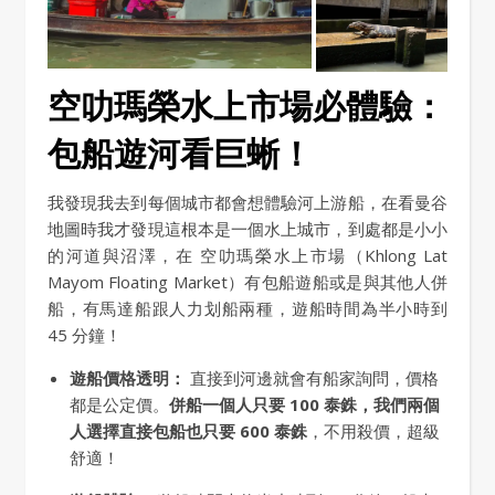
空叻瑪榮水上市場必體驗：
包船遊河看巨蜥！
我發現我去到每個城市都會想體驗河上游船，在看曼谷
地圖時我才發現這根本是一個水上城市，到處都是小小
的河道與沼澤，在 空叻瑪榮水上市場（Khlong Lat
Mayom Floating Market）有包船遊船或是與其他人併
船，有馬達船跟人力划船兩種，遊船時間為半小時到
45 分鐘！
遊船價格透明：
直接到河邊就會有船家詢問，價格
都是公定價。
併船一個人只要 100 泰銖，我們兩個
人選擇直接包船也只要 600 泰銖
，不用殺價，超級
舒適！