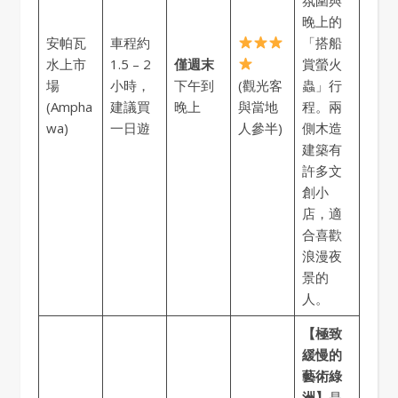
晚上的
安帕瓦
車程約
「搭船
水上市
1.5 – 2
僅週末
賞螢火
場
小時，
下午到
(觀光客
蟲」行
(Ampha
建議買
晚上
與當地
程。兩
wa)
一日遊
人參半)
側木造
建築有
許多文
創小
店，適
合喜歡
浪漫夜
景的
人。
【極致
緩慢的
藝術綠
洲】
是