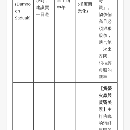
小時，
早上到
奇
(Damno
(極度商
建議買
中午
觀」。
en
業化)
一日遊
物價偏
Saduak)
高且必
須狠狠
殺價，
適合第
一次來
泰國、
想拍經
典照的
新手
【賞螢
火蟲與
黃昏美
景】
主
打傍晚
的河畔
氛圍與