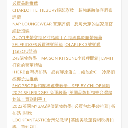
必買品牌推薦
CHARLOTTE TILBURY眼影彩妝｜超強底妝修容唇膏
評價
NAP LOUNGEWEAR 實穿評價｜想每天穿的居家服官
網折扣碼
GUCCI皮帶穿搭尺寸指南｜百搭經典款腰帶推薦
SELFRIDGES必買護髮開箱|OLAPLEX 3號髮膜
|GISOU髮油
24S購物教學｜MAISON KITSUNÉ小狐狸開箱|LVMH
打造的奢華體驗
IHERB台灣折扣碼｜必買膠原蛋白，維他命C ｜冷壓初
榨椰子油推薦
SHOPBOP折扣關稅運費教學｜SEE BY CHLOE開箱
2024 SELFRIDGES 免運教學|英國品牌折扣寄台灣超
划算！買到剁手！
2023英國MYBAG評價購物教學|必買包款手袋推薦|折
扣碼|關稅
LOOKFANTASTIC台灣站教學|英國美妝運費關稅折扣
碼，買到剁手