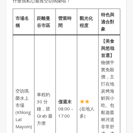
什麼我私心最推空叻瑪榮啦！
特色與
市場名
距離曼
營業時
觀光化
適合對
稱
谷市區
間
程度
象
【美食
與悠哉
首選】
物價平
實免殺
價，主
打在地
空叻瑪
炭烤海
車程約
榮水上
鮮與小
30 分
僅週末
市場
吃。包
鐘，搭
08:00 –
(在地人
(Khlong
船遊叢
Grab 最
17:00
多)
Lat
林河道
方便
Mayom)
非常舒