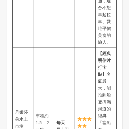
適，適
合不想
早起拉
車、愛
吃平價
美食的
旅人。
【經典
明信片
打卡
點】
名
氣最
大，能
拍到船
隻擠滿
河道的
丹嫩莎
車程約
經典
朵水上
1.5 – 2
每天
「塞船
市場