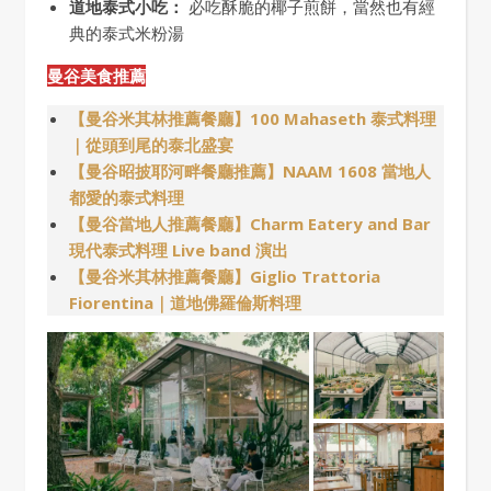
道地泰式小吃：
必吃酥脆的椰子煎餅，當然也有經
典的泰式米粉湯
曼谷美食推薦
【曼谷米其林推薦餐廳】100 Mahaseth 泰式料理
｜從頭到尾的泰北盛宴
【曼谷昭披耶河畔餐廳推薦】NAAM 1608 當地人
都愛的泰式料理
【曼谷當地人推薦餐廳】Charm Eatery and Bar
現代泰式料理 Live band 演出
【曼谷米其林推薦餐廳】Giglio Trattoria
Fiorentina｜道地佛羅倫斯料理