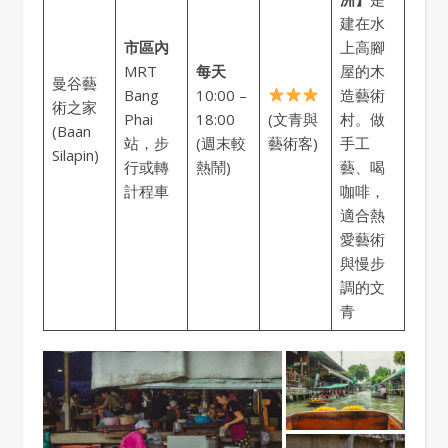
建在水
市區內
上高腳
MRT
每天
屋的木
曼谷藝
Bang
10:00 –
造藝術
術之家
Phai
18:00
(文青與
村。做
(Baan
站，步
(週末較
藝術客)
手工
Silapin)
行或轉
熱鬧)
藝、喝
計程車
咖啡，
適合熱
愛藝術
與慢步
調的文
青