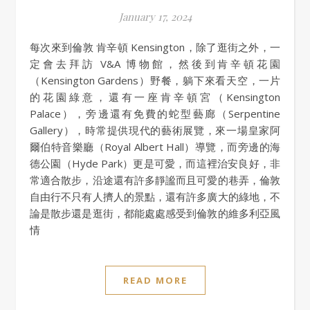
January 17, 2024
每次來到倫敦 肯辛頓 Kensington，除了逛街之外，一
定會去拜訪 V&A 博物館，然後到肯辛頓花園
（Kensington Gardens）野餐，躺下來看天空，一片
的花園綠意，還有一座肯辛頓宮（Kensington
Palace），旁邊還有免費的蛇型藝廊（Serpentine
Gallery），時常提供現代的藝術展覽，來一場皇家阿
爾伯特音樂廳（Royal Albert Hall）導覽，而旁邊的海
德公園（Hyde Park）更是可愛，而這裡治安良好，非
常適合散步，沿途還有許多靜謐而且可愛的巷弄，倫敦
自由行不只有人擠人的景點，還有許多廣大的綠地，不
論是散步還是逛街，都能處處感受到倫敦的維多利亞風
情
READ MORE