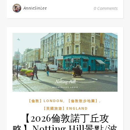
AnnieSinLee
0 Comments
,
,
【倫敦】LONDON
【倫敦散步地圖】
【英國旅遊】ENGLAND
【2026倫敦諾丁丘攻
略】Notting Hill景點/波