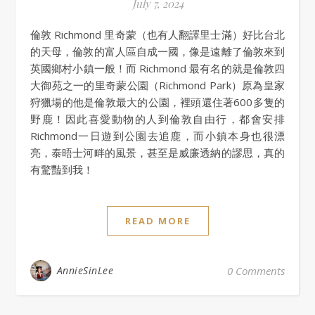
July 7, 2024
倫敦 Richmond 里奇蒙（也有人翻譯里士滿）好比台北
的天母，倫敦的富人區自成一國，像是遠離了倫敦來到
英國鄉村小鎮一般！而 Richmond 最有名的就是倫敦四
大御苑之一的里奇蒙公園（Richmond Park）原為皇家
狩獵場的他是倫敦最大的公園，裡頭還住著600多隻的
野鹿！因此喜愛動物的人到倫敦自由行，都會安排
Richmond一日遊到公園去追鹿，而小鎮本身也很漂
亮，泰晤士河畔的風景，甚至是威廉透納的謬思，真的
有驚豔到我！
READ MORE
AnnieSinLee
0 Comments