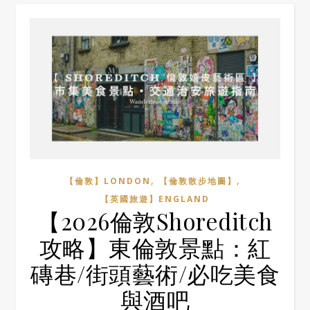
,
,
【倫敦】LONDON
【倫敦散步地圖】
【英國旅遊】ENGLAND
【2026倫敦Shoreditch
攻略】東倫敦景點：紅
磚巷/街頭藝術/必吃美食
與酒吧