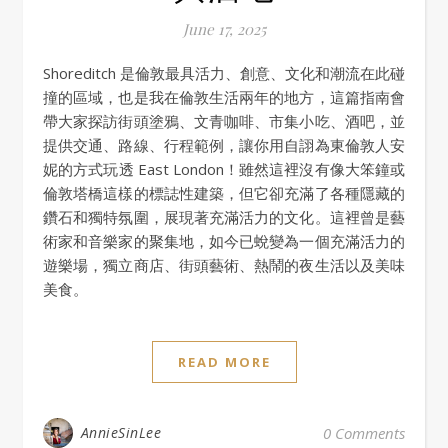
June 17, 2025
Shoreditch 是倫敦最具活力、創意、文化和潮流在此碰
撞的區域，也是我在倫敦生活兩年的地方，這篇指南會
帶大家探訪街頭塗鴉、文青咖啡、市集小吃、酒吧，並
提供交通、路線、行程範例，讓你用自詡為東倫敦人安
妮的方式玩透 East London！雖然這裡沒有像大笨鐘或
倫敦塔橋這樣的標誌性建築，但它卻充滿了各種隱藏的
鑽石和獨特氛圍，展現著充滿活力的文化。這裡曾是藝
術家和音樂家的聚集地，如今已蛻變為一個充滿活力的
遊樂場，獨立商店、街頭藝術、熱鬧的夜生活以及美味
美食。
READ MORE
AnnieSinLee
0 Comments