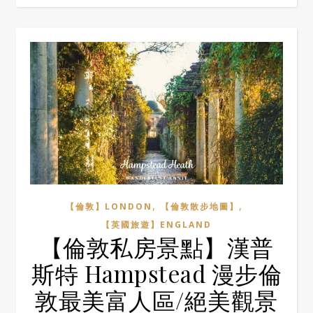
,
,
【倫敦】LONDON
【倫敦散步地圖】
【英國旅遊】ENGLAND
【倫敦私房景點】漢普
斯特 Hampstead 漫步倫
敦最美富人區/絕美觀景