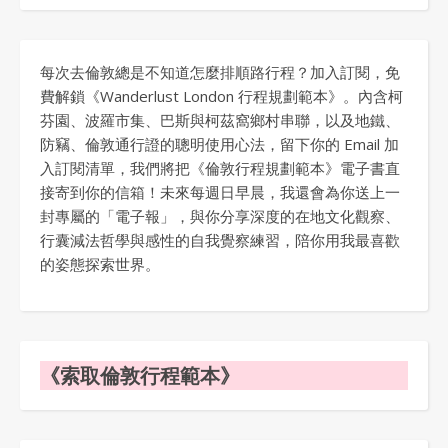
每次去倫敦總是不知道怎麼排順路行程？加入訂閱，免
費解鎖《Wanderlust London 行程規劃範本》。內含柯
芬園、波羅市集、巴斯與柯茲窩鄉村串聯，以及地鐵、
防竊、倫敦通行證的聰明使用心法，留下你的 Email 加
入訂閱清單，我們將把《倫敦行程規劃範本》電子書直
接寄到你的信箱！未來每週日早晨，我還會為你送上一
封專屬的「電子報」，與你分享深度的在地文化觀察、
行囊減法哲學與感性的自我覺察練習，陪你用我最喜歡
的姿態探索世界。
《索取倫敦行程範本》