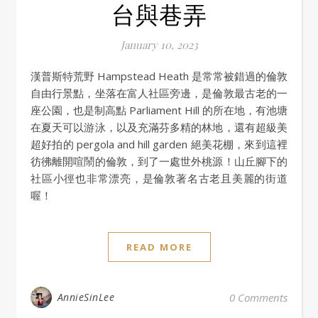
台與巷弄
January 10, 2023
漢普斯特荒野 Hampstead Heath 是常常被錯過的倫敦
自由行景點，坐落在富人社區旁邊，是倫敦最古老的一
座公園，也是制高點 Parliament Hill 的所在地，有池塘
在夏天可以游泳，以及充滿芬多精的林地，還有超級美
超好拍的 pergola and hill garden 絕美花棚，來到這裡
彷彿離開喧鬧的倫敦，到了一處世外桃源！山丘腳下的
社區小徑也非常漂亮，是倫敦著名古老且美麗的街道
喔！
READ MORE
AnnieSinLee
0 Comments