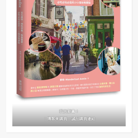
我的新書！
｜
博客來購買
｜
誠品購買連結