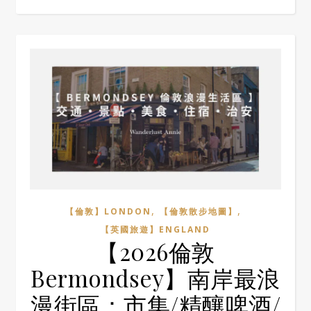
,
,
【倫敦】LONDON
【倫敦散步地圖】
【英國旅遊】ENGLAND
【2026倫敦
Bermondsey】南岸最浪
漫街區：市集/精釀啤酒/