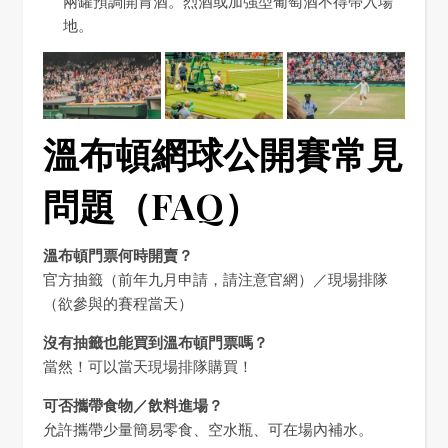
兩罐預調開胃酒。烈酒或加強型葡萄酒不得帶入場
地。
溫布頓網球公開賽常見
問題（FAQ）
溫布頓門票何時開賣？
官方抽籤（前年九月申請，請注意官網）／現場排隊
（欲參與的賽程當天）
沒有抽籤也能買到溫布頓門票嗎？
當然！可以當天現場排隊購買！
可否攜帶食物／飲料進場？
允許攜帶少量簡易零食、空水瓶、可在場內補水。