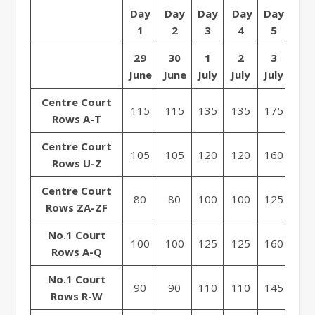
Day
Day
Day
Day
Day
Da
1
2
3
4
5
6
29
30
1
2
3
4
June
June
July
July
July
July
Centre Court
115
115
135
135
175
175
Rows A-T
Centre Court
105
105
120
120
160
160
Rows U-Z
Centre Court
80
80
100
100
125
125
Rows ZA-ZF
No.1 Court
100
100
125
125
160
160
Rows A-Q
No.1 Court
90
90
110
110
145
145
Rows R-W