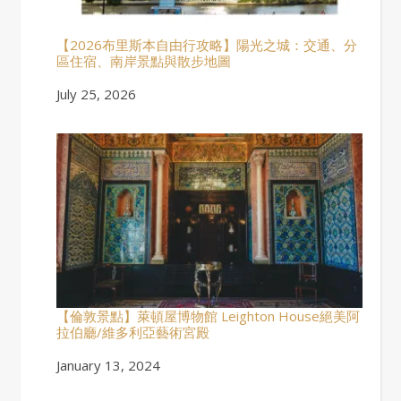
【2026布里斯本自由行攻略】陽光之城：交通、分
區住宿、南岸景點與散步地圖
Date
July 25, 2026
【倫敦景點】萊頓屋博物館 Leighton House絕美阿
拉伯廳/維多利亞藝術宮殿
Date
January 13, 2024