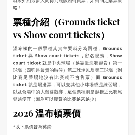
就來介紹最多人問得到底該如何買票，如何制定購票策
略！
票種介紹（Grounds
ticket
vs Show court tickets）
溫布頓的一般票種其實主要就分為兩種，
Grounds
ticket
與
Show court tickets，
顧名思義，
Show
court ticket
就是中央球場（越靠近決賽越貴）第一
球場（四強是最貴的時候）第二球場以及第三球場（到
比賽尾聲場地沒有比賽就不會售票）而
Grounds
ticket
就是場邊票，可以去其他小球場或是練習場，
以及會場中的大螢幕觀賽，這個票種則是越接近比賽尾
聲越便宜（因為可以觀賞的比賽越來越少）
2026 溫布頓票價
*以下票價皆為英鎊