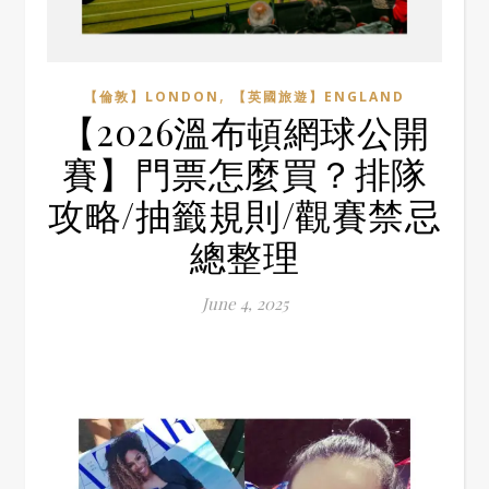
,
【倫敦】LONDON
【英國旅遊】ENGLAND
【2026溫布頓網球公開
賽】門票怎麼買？排隊
攻略/抽籤規則/觀賽禁忌
總整理
June 4, 2025