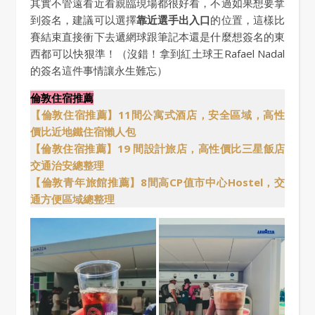
其實不管遠看近看親臨現場都很好看，不過如果想要拿
到簽名，建議可以選擇
靠近選手出入口
的位置，這樣比
賽結束直接衝下去遞網球跟筆記本還是什麼想簽名的東
西都可以快狠準！（沒錯！拿到紅土球王Rafael Nadal
的簽名這件事情讓永生難忘）
倫敦住宿推薦
【倫敦住宿推薦】11間公寓式酒店，安全區域，高性
價比近地鐵住宿懶人包
【倫敦住宿推薦】19 間設計旅店，高性價比三星飯店
交通治安總整理
【倫敦青年旅館推薦】8間高CP值市中心Hostel，交
通方便區域總整理