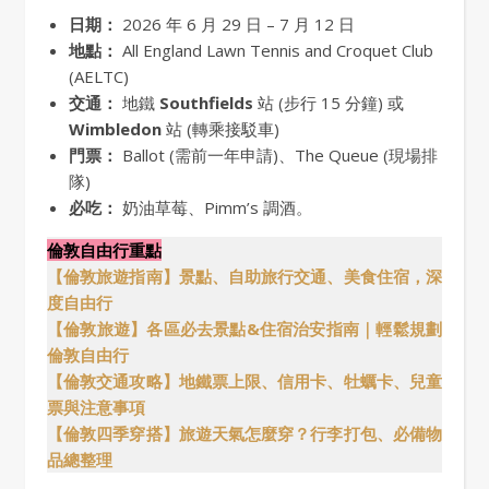
日期：
2026 年 6 月 29 日 – 7 月 12 日
地點：
All England Lawn Tennis and Croquet Club
(AELTC)
交通：
地鐵
Southfields
站 (步行 15 分鐘) 或
Wimbledon
站 (轉乘接駁車)
門票：
Ballot (需前一年申請)、The Queue (現場排
隊)
必吃：
奶油草莓、Pimm’s 調酒。
倫敦自由行重點
【倫敦旅遊指南】景點、自助旅行交通、美食住宿，深
度自由行
【倫敦旅遊】各區必去景點&住宿治安指南｜輕鬆規劃
倫敦自由行
【倫敦交通攻略】地鐵票上限、信用卡、牡蠣卡、兒童
票與注意事項
【倫敦四季穿搭】旅遊天氣怎麼穿？行李打包、必備物
品總整理