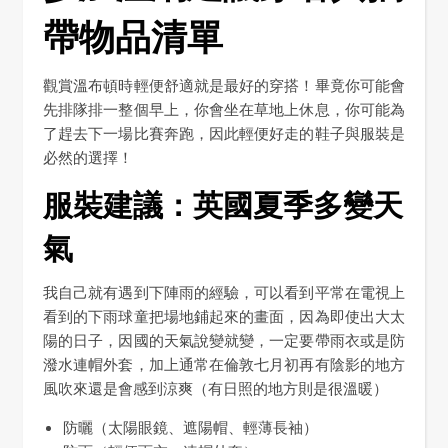
帶物品清單
觀賞溫布頓時輕便舒適就是最好的穿搭！畢竟你可能會
先排隊排一整個早上，你會坐在草地上休息，你可能為
了趕去下一場比賽奔跑，因此輕便好走的鞋子與服裝是
必然的選擇！
服裝建議：英國夏季多變天
氣
我自己就有遇到下陣雨的經驗，可以看到平常在電視上
看到的下雨球童把場地鋪起來的畫面，因為即使出大太
陽的日子，因國的天氣說變就變，一定要帶雨衣或是防
潑水連帽外套，加上通常在倫敦七月初再有陰影的地方
風吹來還是會感到涼爽（有日照的地方則是很溫暖）
防曬（太陽眼鏡、遮陽帽、輕薄長袖）