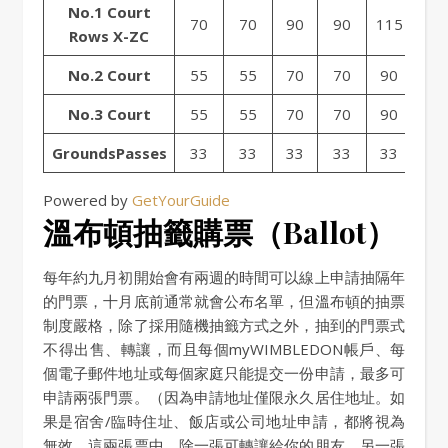
No.1 Court
70
70
90
90
115
115
Rows X-ZC
No.2 Court
55
55
70
70
90
90
No.3 Court
55
55
70
70
90
90
GroundsPasses
33
33
33
33
33
33
Powered by
GetYourGuide
溫布頓抽籤購票（Ballot）
每年約九月初開始會有兩週的時間可以線上申請抽隔年
的門票，十月底前通常就會公布名單，但溫布頓的抽票
制度嚴格，除了採用隨機抽籤方式之外，抽到的門票式
不得出售、轉讓，而且每個myWIMBLEDON帳戶、每
個電子郵件地址或每個家庭只能提交一份申請，最多可
申請兩張門票。（因為申請地址僅限永久居住地址。如
果是宿舍/臨時住址、飯店或公司地址申請，都將視為
無效。這兩張票中，除一張可轉讓給你的朋友，另一張