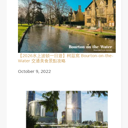
【2026水上波頓一日遊】柯茲窩 Bourton-on-the-
Water 交通美食景點攻略
Date
October 9, 2022