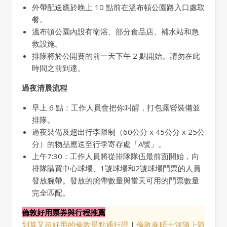
外帶配送應於晚上 10 點前在溫布頓公園路入口處取
餐。
溫布頓公園內設有衛浴、部分食品店、補水站和急
救設施。
排隊將於公開賽的前一天下午 2 點開始。請勿在此
時間之前到達。
過夜清晨流程
早上 6 點：工作人員會把你叫醒，打包露營裝備並
排隊。
過夜裝備及超出行李限制（60公分 x 45公分 x 25公
分）的物品應送至行李寄存處「A號」。
上午7:30：工作人員將從排隊隊伍最前面開始，向
排隊購買中心球場、1號球場和2號球場門票的人員
發放腕帶。發放的腕帶數量與當天可用的門票數量
完全匹配。
倫敦好用票券與行程推薦
划算又超好用的倫敦景點通行證
｜
倫敦泰晤士河隨上隨