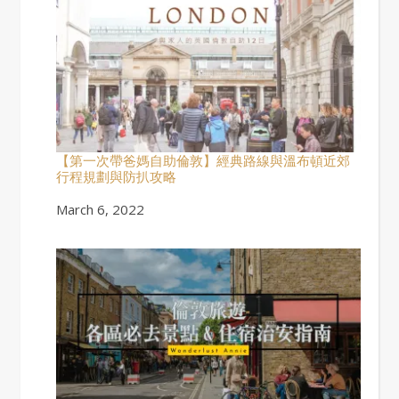
【第一次帶爸媽自助倫敦】經典路線與溫布頓近郊
行程規劃與防扒攻略
Date
March 6, 2022