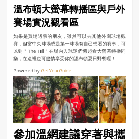
溫布頓大螢幕轉播區與戶外
賽場實況觀看區
如果是買場邊票的朋友，雖然可以去其他外圍球場觀
賽，但當中央球場或是第一球場有自己想看的賽事，可
以到＂The Hill＂在場內與球迷們憶起看大螢幕轉播同
樂，在這裡也可盡情享受你的溫布頓夏日野餐喔！
Powered by
GetYourGuide
參加溫網建議穿著與攜