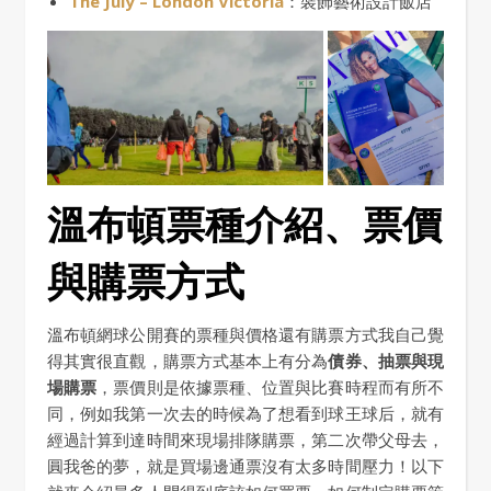
The July – London Victor
i
a
：裝飾藝術設計飯店
溫布頓票種介紹、票價
與購票方式
溫布頓網球公開賽的票種與價格還有購票方式我自己覺
得其實很直觀，購票方式基本上有分為
債券、抽票與現
場購票
，票價則是依據票種、位置與比賽時程而有所不
同，例如我第一次去的時候為了想看到球王球后，就有
經過計算到達時間來現場排隊購票，第二次帶父母去，
圓我爸的夢，就是買場邊通票沒有太多時間壓力！以下