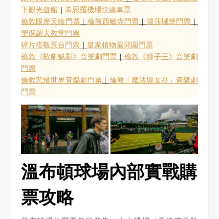
下觀光遊船
｜
希思羅機場快線車票
倫敦眼摩天輪門票
｜
倫敦西敏寺門票
｜
溫莎城堡門票
｜
聖保羅大教堂門票
碎片塔觀景台門票
｜
皇家植物園邱園門票
倫敦《歌劇魅影》音樂劇門票
｜
倫敦《獅子王》音樂劇
門票
倫敦悲慘世界音樂劇門票
｜
倫敦「魔法壞女巫」音樂劇
門票
溫布頓球場內部實戰購
票攻略