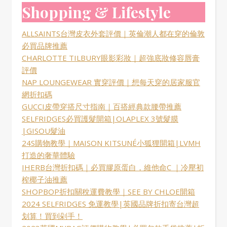
Shopping & Lifestyle
ALLSAINTS台灣皮衣外套評價｜英倫潮人都在穿的倫敦
必買品牌推薦
CHARLOTTE TILBURY眼影彩妝｜超強底妝修容唇膏
評價
NAP LOUNGEWEAR 實穿評價｜想每天穿的居家服官
網折扣碼
GUCCI皮帶穿搭尺寸指南｜百搭經典款腰帶推薦
SELFRIDGES必買護髮開箱|OLAPLEX 3號髮膜
|GISOU髮油
24S購物教學｜MAISON KITSUNÉ小狐狸開箱|LVMH
打造的奢華體驗
IHERB台灣折扣碼｜必買膠原蛋白，維他命C ｜冷壓初
榨椰子油推薦
SHOPBOP折扣關稅運費教學｜SEE BY CHLOE開箱
2024 SELFRIDGES 免運教學|英國品牌折扣寄台灣超
划算！買到剁手！