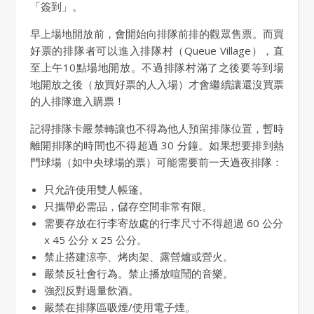
「簽到」。
早上場地開放前，會開始向排隊前排的觀眾售票。而買
好票的排隊者可以進入排隊村（Queue Village），直
至上午10點場地開放。不過排隊村滿了之後要等到場
地開放之後（放買好票的人入場）才會繼續讓還沒買票
的人排隊進入購票！
記得排隊卡嚴禁轉讓也不得為他人預留排隊位置，暫時
離開排隊的時間也不得超過 30 分鐘。如果想要排到熱
門球場（如中央球場的票）可能需要前一天過夜排隊：
只允許使用雙人帳篷。
只攜帶必需品，儲存空間非常有限。
需要存放在行李寄放處的行李尺寸不得超過 60 公分
x 45 公分 x 25 公分。
禁止搭建涼亭、烤肉架、露營爐或營火。
嚴禁反社會行為。禁止播放喧鬧的音樂。
強烈反對過量飲酒。
嚴禁在排隊區吸煙/使用電子煙。