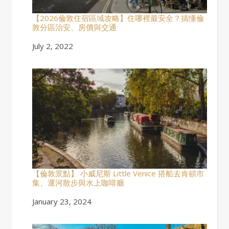
【2026倫敦住宿區域攻略】住哪裡最安全？搞懂倫
敦分區治安、房價與交通
Date
July 2, 2022
【倫敦景點】 小威尼斯 Little Venice 搭船去肯頓市
集、運河散步與水上咖啡廳
Date
January 23, 2024