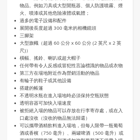
物品。例如刀具或大型開瓶器、個人防護噴霧、煙
火、噴漆或其他危險液體或氣體；
過多的電子設備和配件
展開後長度超過 300 毫米的相機鏡頭
三腳架
大型旗幟（超過 60 公分 x 60 公分 (2 英尺 x 2 英
尺)）
橫幅、搖鈴、喇叭或超大帽子
任何帶有令人反感或冒犯性言論標識的物品或衣物
第三方在場地附近作為營銷活動的物品
有輪子的鞋子或其他設備
搭建的帳篷
不透明水瓶在進入場地時必須保持空瓶狀態
透明容器可加快入場速度
被拒絕入場的物品可以存放在行李寄存處，或在入
口處沒收（沒收的物品無法歸還）
可以攜帶酒精飲料進入場地，但每人限帶一瓶葡萄
酒或香檳（750 毫升）、兩罐啤酒（500 毫升）或