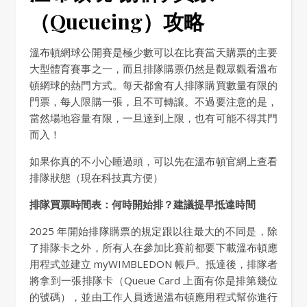
（Queueing）攻略
溫布頓網球公開賽是極少數可以在比賽當天購票的主要
大型體育賽事之一，而且排隊購票仍然是觀眾觀看溫布
頓網球的熱門方式。每天都會有人排隊購買數量有限的
門票，每人限購一張，且不可轉讓。不過要注意的是，
當然場地容量有限，一旦達到上限，也有可能不得其門
而入！
如果你真的不小心睡過頭，可以先在溫布頓官網上查看
排隊狀態（現在科技真方便）
排隊買票時間表：何時開始排？建議提早抵達時間
2025 年開始排隊購票的規定跟以往最大的不同是，除
了排隊卡之外，所有人在參加比賽前都要下載溫布頓應
用程式並建立 myWIMBLEDON 帳戶。抵達後，排隊者
將拿到一張排隊卡（Queue Card 上面有你是排第幾位
的號碼），並由工作人員透過溫布頓應用程式幫你進行