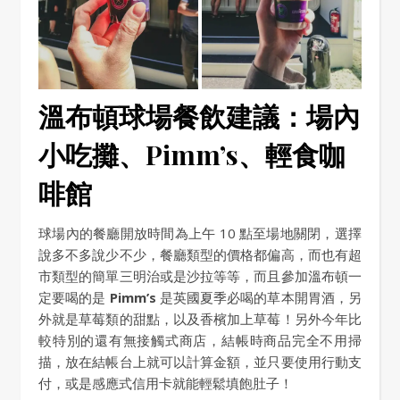
溫布頓球場餐飲建議：場內
小吃攤、Pimm’s、輕食咖
啡館
球場內的餐廳開放時間為上午 10 點至場地關閉，選擇
說多不多說少不少，餐廳類型的價格都偏高，而也有超
市類型的簡單三明治或是沙拉等等，而且參加溫布頓一
定要喝的是
Pimm’s
是英國夏季必喝的草本開胃酒，另
外就是草莓類的甜點，以及香檳加上草莓！另外今年比
較特別的還有無接觸式商店，結帳時商品完全不用掃
描，放在結帳台上就可以計算金額，並只要使用行動支
付，或是感應式信用卡就能輕鬆填飽肚子！