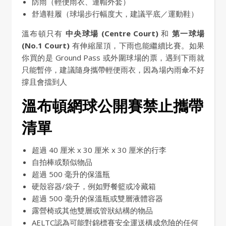
防雨（輕便雨衣、連帽外套）
舒適鞋履（球場步行幅度大，建議平底／運動鞋）
溫布頓只有
中央球場 (Centre Court)
和
第一球場
(No.1 Court)
有伸縮屋頂，下雨也能繼續比賽。如果
你買的是 Ground Pass 或外圍球場的票，遇到下雨就
只能暫停，建議隨身攜帶輕便雨衣，因為場內雨傘不好
撐且會擋到人
溫布頓網球公開賽禁止攜帶
清單
超過 40 厘米 x 30 厘米 x 30 厘米的行李
自拍棒或類似物品
超過 500 毫升的保溫瓶
硬殼容器/袋子，例如野餐籃或冷藏箱
超過 500 毫升的保溫瓶或雙層液體容器
露營椅或其他雙層或管狀結構的物品
AELTC認為可能對錦標賽安全運送構成危險的任何