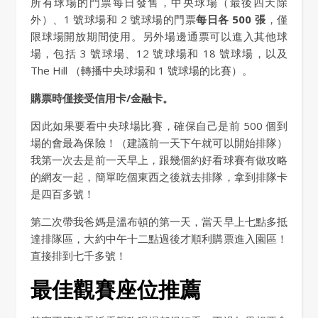
所有球場的門票每日發售，中央球場（最後四天除
外）、1 號球場和 2 號球場的門票
每日各 500 張
，僅
限球場開放期間使用。另外場邊通票可以進入其他球
場，包括 3 號球場、12 號球場和 18 號球場，以及
The Hill （轉播中央球場和 1 號球場的比賽）。
購票時僅接受信用卡/金融卡。
因此如果要看中央球場比賽，確保自己是前 500 個到
場的會最為保險！（建議前一天下午就可以開始排隊）
我第一次去是前一天早上，跟幾個約好看球賽有做攻略
的網友一起，簡單吃個東西之後就去排隊，拿到排隊卡
是四百多號！
第二次帶我爸媽是溫布頓的第一天，當天早上七點多抵
達排隊區，大約中午十二點過後才順利購票進入園區！
直接排到七千多號！
最佳觀賽座位推薦